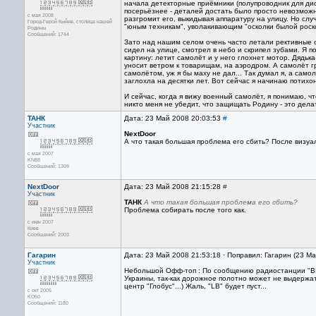
начала детекторные приёмники (полупроводник для дио
посерьёзнее - деталей достать было просто невозможн
с мая 2008
разгромит его, выкидывая аппаратуру на улицу. Но случ
Город-Герой Кыйив, столица нашей
"юным техникам", уволакивающим "осколки былой роско
Родины
Сообщений: 1744
Зато над нашим селом очень часто летали рективные
сидел на улице, смотрел в небо и скрипел зубами. Я 
картину: летит самолёт и у него глохнет мотор. Дядьк
уносит ветром к товарищам, на аэродром. А самолёт г
самолётом, уж я бы маху не дал... Так думал я, а самол
заглохла на десятки лет. Вот сейчас я начинаю потихон
И сейчас, когда я вижу военный самолёт, я понимаю, чт
никто меня не убедит, что защищать Родину - это дела
ТАНК
Дата: 23 Май 2008 20:03:53
#
Участник
NextDoor
А что такая большая проблема его сбить? После визу
с мая 2007
KN88
Сообщений: 1309
NextDoor
Дата: 23 Май 2008 21:15:28
#
Участник
ТАНК
А что такая большая проблема его сбить?
Проблема собирать после того как.
с июн 2007
Киев
Сообщений: 2003
Гагарин
Дата: 23 Май 2008 21:53:18 · Поправил: Гагарин (23 М
Участник
Небольшой Офф-топ : По сообщению радиостанции "ВВС
Украины, так-как дорожное полотно может не выдержат
центр "Глобус"...) Жаль, "LB" будет пуст...
с окт 2005
KO50
Сообщений: 1180