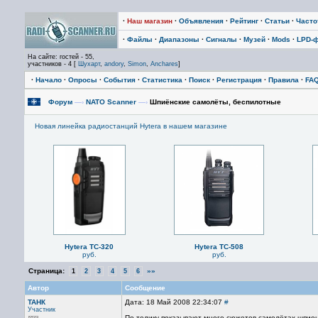
·
Наш магазин
·
Объявления
·
Рейтинг
·
Статьи
·
Част
·
Файлы
·
Диапазоны
·
Сигналы
·
Музей
·
Mods
·
LPD-
На сайте: гостей - 55,
участников - 4 [
Шухарт
,
andory
,
Simon
,
Anchares
]
·
Начало
·
Опросы
·
События
·
Статистика
·
Поиск
·
Регистрация
·
Правила
·
FA
Форум
—›
NATO Scanner
—›
Шпиёнские самолёты, беспилотные
Новая линейка радиостанций Hytera в нашем магазине
Hytera TC-320
Hytera TC-508
руб.
руб.
Страница:
»»
1
2
3
4
5
6
Автор
Сообщение
ТАНК
Дата: 18 Май 2008 22:34:07
#
Участник
По телику показывают много сюжетов самолётах-шпиона