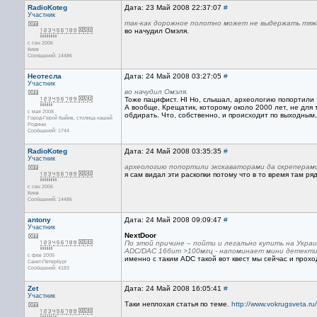
RadioKoteg
Дата: 23 Май 2008 22:37:07
#
Участник
так-как дорожное полотно может не выдержать тяж
во начудил Омэля.
с сен 2006
Киев
Сообщений: 14486
Неотесла
Дата: 24 Май 2008 03:27:05
#
Участник
во начудил Омэля.
Тоже пацифист. НІ Но, слышал, археологию попортили 
А вообще, Крещатик, которому около 2000 лет, не для 
с мая 2008
обдирать. Что, собственно, и происходит по выходным
Город-Герой Кыйив, столица нашей
Родины
Сообщений: 1744
RadioKoteg
Дата: 24 Май 2008 03:35:35
#
Участник
археологию попортили экскаваторами да скреперами
я сам видал эти раскопки потому что в то время там р
с сен 2006
Киев
Сообщений: 14486
antony
Дата: 24 Май 2008 09:09:47
#
Участник
NextDoor
По этой причине – пойти и легально купить на Украи
ADC/DAC 16бит >100мгц - напоминает мини детекти
с фев 2005
именно с таким ADC такой вот квест мы сейчас и проход
Санкт-Петербург
Сообщений: 4183
Zet
Дата: 24 Май 2008 16:05:41
#
Участник
Таки неплохая статья по теме.
http://www.vokrugsveta.ru/