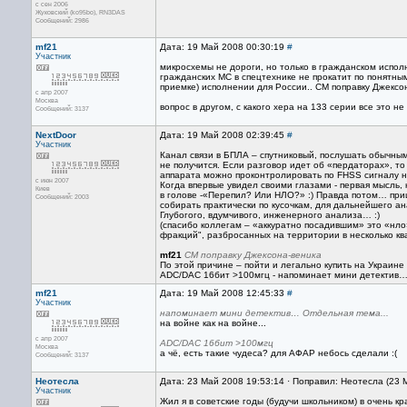
с сен 2006
Жуковский (ko95bo), RN3DAS
Сообщений: 2986
mf21
Дата: 19 Май 2008 00:30:19
#
Участник
микросхемы не дороги, но только в гражданском исполн
гражданских МС в спецтехнике не прокатит по понятн
приемке) исполнении для России.. СМ поправку Джексо
с апр 2007
Москва
вопрос в другом, с какого хера на 133 серии все это не
Сообщений: 3137
NextDoor
Дата: 19 Май 2008 02:39:45
#
Участник
Канал связи в БПЛА – спутниковый, послушать обычны
не получится. Если разговор идет об «пердаторах», то
аппарата можно проконтролировать по FHSS сигналу н
с июн 2007
Когда впервые увидел своими глазами - первая мысль, 
Киев
в голове -«Перепил? Или НЛО?» :) Правда потом… при
Сообщений: 2003
собирать практически по кусочкам, для дальнейшего ан
Глубогого, вдумчивого, инженерного анализа… :)
(спасибо коллегам – «аккуратно посадившим» это «нло
фракций", разбросанных на территории в несколько к
mf21
СМ поправку Джексона-веника
По этой причине – пойти и легально купить на Украине
ADC/DAC 16бит >100мгц - напоминает мини детектив…
mf21
Дата: 19 Май 2008 12:45:33
#
Участник
напоминает мини детектив… Отдельная тема...
на войне как на войне...
с апр 2007
ADC/DAC 16бит >100мгц
Москва
а чё, есть такие чудеса? для АФАР небось сделали :(
Сообщений: 3137
Неотесла
Дата: 23 Май 2008 19:53:14 · Поправил: Неотесла (23 
Участник
Жил я в советские годы (будучи школьником) в очень 