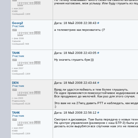
учения натовские, мож услышу. Или буду глушить из под
с мая 2007
KN88
Сообщений: 1309
Georg2
Дата: 18 Май 2008 22:38:43
#
Участник
а телеметрию как перехватить:-)?
с фев 2008
Харьков
Сообщений: 908
ТАНК
Дата: 18 Май 2008 22:43:05
#
Участник
Ну значить глушить бум:)))
с мая 2007
KN88
Сообщений: 1309
DEN
Дата: 18 Май 2008 22:43:44
#
Участник
Вряд ли удастся поймать и тем более глушануть.
По идее применяется помехоустойчивое кодирование и
Все продумано до мелочей. Как раз для этого случая.
с сен 2003
Родина-мать
Это вам не на 27мгц давить РТТ и наблюдать, как мод
Сообщений: 8128
:)
ТАНК
Дата: 18 Май 2008 22:56:12
#
Участник
Смотрел я дискавери. Там была передача о новых тех
На центре управления (размером с наш БТР-3) была ус
дескать если вырубятся все спутники нам это не помех
с мая 2007
KN88
Сообщений: 1309