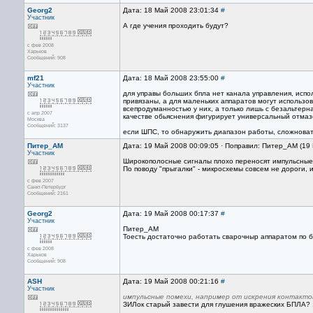
Georg2
Дата: 18 Май 2008 23:01:34
#
Участник
А где учения проходить будут?
с фев 2008
Харьков
Сообщений: 908
mf21
Дата: 18 Май 2008 23:55:00
#
Участник
для управы больших бпла нет канала управления, испол
привязаны, а для маленьких аппаратов могут использов
всепродуманностью у них, а только лишь с безальтерна
с апр 2007
качестве обьяснения фигурирует универсальный отмазо
Москва
Сообщений: 3137
если ШПС, то обнаружить диапазон работы, сложновато
Питер_AM
Дата: 19 Май 2008 00:09:05 · Поправил: Питер_AM (19
Участник
Широкополосные сигналы плохо переносят импульсные 
По поводу "прыгалки" - микросхемы совсем не дороги,
с фев 2007
Санкт-Петербург
Сообщений: 2161
Georg2
Дата: 19 Май 2008 00:17:37
#
Участник
Питер_АМ
Тоесть достаточно работать сварочныр аппаратом по б
с фев 2008
Харьков
Сообщений: 908
ASH
Дата: 19 Май 2008 00:21:16
#
Участник
импульсные помехи, например от искрения контакто
ЗИЛок старый завести для глушения вражеских БПЛА? :