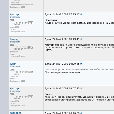
с июл 2006
Петропавловск-Камчатский
Сообщений: 1252
Кратер
Дата: 24 Май 2008 17:15:17
#
Участник
Неотесла
А где она уже украинская армия? Все порезано на мет
с апр 2007
Отсюда
Сообщений: 5498
Гонец
Дата: 24 Май 2008 18:49:41
#
Участник
Кратер
, порезано много оборудования не только в Укр
содержание которого тратятся горы народных денег. Те
НАТО.
с июл 2004
Киев
Сообщений: 4325
ТАНК
Дата: 24 Май 2008 19:00:45
#
Участник
так-как дорожное полотно может не выдержать тяж
Просто выдерживать нечего.
с мая 2007
KN88
Сообщений: 1309
Кратер
Дата: 24 Май 2008 19:57:35
#
Участник
Гонец
Мирной? Проданной штатам? Да армии Украины и Росси 
спососбны пилотировать авиацию ПВО. Точнее пилотир
с апр 2007
Отсюда
Сообщений: 5498
BMP6683
Дата: 24 Май 2008 20:16:33
#