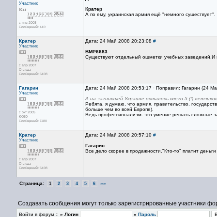
Участник
Кратер
А по ему, украинская армия ещё "немного существует". 
с янв 2008
Сообщений: 449
Кратер
Дата: 24 Май 2008 20:23:08
#
Участник
BMP6683
Существуют отдельный ошметки учебных заведений.И 
с апр 2007
Отсюда
Сообщений: 5498
Гагарин
Дата: 24 Май 2008 20:53:17 · Поправил: Гагарин (24 М
Участник
А на загнившей Украине осталось всего 5 (!) летчи
Ребята, я думаю, что армия, правительство, государст
больше чем во всей Европе).
с окт 2005
Ведь профессионализм- это умение решать сложные з
KO50
Сообщений: 1180
Кратер
Дата: 24 Май 2008 20:57:10
#
Участник
Гагарин
Все дело скорее в продажности."Кто-то" платит деньги 
с апр 2007
Отсюда
Сообщений: 5498
Страница:
»»
1
2
3
4
5
6
Создавать сообщения могут только зарегистрированные участники фо
Войти в форум ::
» Логин
»
Пароль