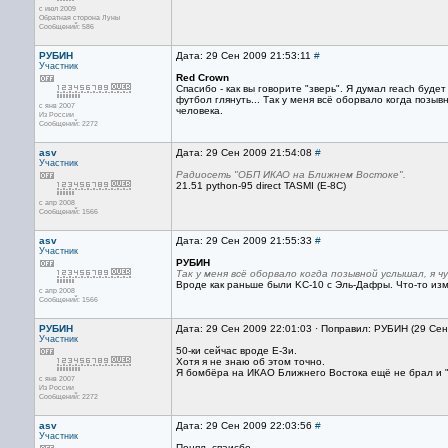
с июл 2009
Обратная сторона Луны
Сообщений: 586
РУБИН
Дата: 29 Сен 2009 21:53:11
#
Участник
Red Crown
Спасибо - как вы говорите "зверь". Я думал reach буд
футбол глянуть... Так у меня всё оборвало когда позы
с янв 2007
человека.
Из России
Сообщений: 2272
asv
Дата: 29 Сен 2009 21:54:08
#
Участник
Радиосеть "ОБП ИКАО на Ближнем Востоке".
21.51 python-95 direct TASMI (E-8C)
с апр 2008
Сообщений: 1566
asv
Дата: 29 Сен 2009 21:55:33
#
Участник
РУБИН
Так у меня всё оборвало когда позывной услышал, я 
Вроде как раньше были KC-10 с Эль-Дафры. Что-то из
с апр 2008
Сообщений: 1566
РУБИН
Дата: 29 Сен 2009 22:01:03 · Поправил: РУБИН (29 Сен
Участник
50-ки сейчас вроде E-3и.
Хотя я не знаю об этом точно.
Я бомбёра на ИКАО Ближнего Востока ещё не брал и "
с янв 2007
Из России
Сообщений: 2272
asv
Дата: 29 Сен 2009 22:03:56
#
Участник
Понял, спаисбо.