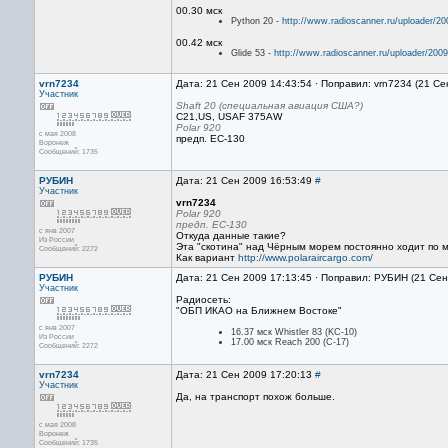
00.30 мск
Python 20 -
http://www.radioscanner.ru/uploader/2
00.42 мск
Glide 53 -
http://www.radioscanner.ru/uploader/200
vrn7234
Дата: 21 Сен 2009 14:43:54 · Поправил: vrn7234 (21 Се
Участник
Shaft 20 (специальная авиация США?)
C21,US, USAF 375AW
Polar 920
с мая 2008
предп. ЕС-130
Воронеж
Сообщений: 1735
РУБИН
Дата: 21 Сен 2009 16:53:49
#
Участник
vrn7234
Polar 920
предп. ЕС-130
с янв 2007
Откуда данные такие?
Из России
Эта "скотина" над Чёрным морем постоянно ходит по м
Сообщений: 2272
Как вариант
http://www.polaraircargo.com/
РУБИН
Дата: 21 Сен 2009 17:13:45 · Поправил: РУБИН (21 Сен
Участник
Радиосеть:
"ОБП ИКАО на Ближнем Востоке"
с янв 2007
16.37 мск Whistler 83 (KC-10)
Из России
17.00 мск Reach 200 (С-17)
Сообщений: 2272
vrn7234
Дата: 21 Сен 2009 17:20:13
#
Участник
Да, на транспорт похож больше.
с мая 2008
Воронеж
Сообщений: 1735