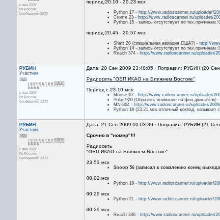
период:20.10 - 20.23 мск
с янв 2007
Из России
Python 17 -
http://www.radioscanner.ru/uploader/2
Сообщений: 2272
Crome 23 -
http://www.radioscanner.ru/uploader/2
Python 15 - запись отсутствует по тех.причинам :
период:20.45 - 20.57 мск
Shaft 20 (специальная авиация США?) -
http://ww
Python 14 - запись отсутствует по тех.причинам :
Reach 374 -
http://www.radioscanner.ru/uploader/
РУБИН
Дата: 20 Сен 2009 23:48:05 · Поправил: РУБИН (20 Сен
Участник
Радиосеть "ОБП ИКАО на Ближнем Востоке"
Период с 23.10 мск:
с янв 2007
Moose 62 -
http://www.radioscanner.ru/uploader/
Из России
Polar 920 (Обратить внимание на фон двигателя) 
Сообщений: 2272
MN-864 -
http://www.radioscanner.ru/uploader/20
Python 18 (23.21 мск,отличный доклад, называет с
РУБИН
Дата: 21 Сен 2009 00:03:39 · Поправил: РУБИН (21 Сен
Участник
Срочно в "номер"!!!
Радиосеть
с янв 2007
"ОБП ИКАО на Ближнем Востоке"
Из России
Сообщений: 2272
23.53 мск
Snoop 56 (записал к сожалению конец выхода
00.02 мск
Python 19 -
http://www.radioscanner.ru/uploader/2
00.25 мск
Python 21 -
http://www.radioscanner.ru/uploader/2
00.29 мск
Reach 336 -
http://www.radioscanner.ru/uploader/