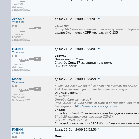
с янв 2007
Из России
Сообщений: 2272
Zesty67
Дата: 21 Сен 2009 23:20:01
#
Участник
23.53 мск
Snoop 56 (записал к сожалению конец выхода, бортов
радиообмен! dest KOFF,type aircraft C-135
с фев 2008
РОССИЯ
Сообщений: 2530
РУБИН
Дата: 21 Сен 2009 23:34:07
#
Участник
Zesty67
Очень мило... *смех
Спасибо
Zesty67
за внимание к теме.
с янв 2007
П.С. Уже легче.
Из России
Сообщений: 2272
Moose
Дата: 22 Сен 2009 19:34:26
#
Участник
А как насчет ещё одной версии? Допустим на земле,
134. Последние три цифры бортового номера.
Отрицать нельзя.
с мар 2008
Polar 920
53 и 54 north
Откуда данные такие?
Сообщений: 2605
Эта "скотина" над Чёрным морем постоянно ходит п
Как вариант
http://www.polaraircargo.com/
Вполне.
Если б это был ЕС, то использовал бы двухзначный инд
Shaft 20 (специальная авиация США?)
C21,US, USAF 375AW
Если действительно из 375AW - то будет всего-лишь м
РУБИН
Дата: 22 Сен 2009 19:52:50
#
Участник
Moose