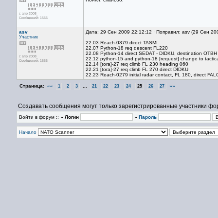
с апр 2008
Сообщений: 1566
asv
Дата: 29 Сен 2009 22:12:12 · Поправил: asv (29 Сен 20
Участник
22.03 Reach-0379 direct TASMI
22.07 Python-18 req descent FL220
22.08 Python-14 direct SEDAT - DIDKU, destination OTBH
с апр 2008
22.12 python-15 and python-18 [request] change to tactic
Сообщений: 1566
22.14 [tora]-27 req climb FL 230 heading 060
22.21 [tora]-27 req climb FL 270 direct DIDKU
22.23 Reach-0279 initial radar contact, FL 180, direct F
Страница:
««
...
»»
1
2
3
21
22
23
24
25
26
27
Создавать сообщения могут только зарегистрированные участники фо
Войти в форум ::
» Логин
»
Пароль
Начало