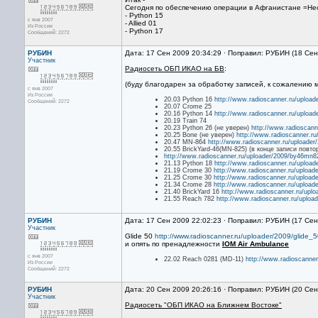
Сегодня по обеспечению операции в Афганистане =Не
- Python 15
с янв 2007
- Allied 01
Из России
- Python 17
Сообщений: 2272
РУБИН
Дата: 17 Сен 2009 20:34:29 · Поправил: РУБИН (18 Сен
Участник
Радиосеть ОБП ИКАО на БВ
:
(буду благодарен за обработку записей, к сожалению м
с янв 2007
Из России
20.03 Python 16
http://www.radioscanner.ru/uploa
Сообщений: 2272
20.07 Crome 25
20.16 Python 14
http://www.radioscanner.ru/uploa
20.19 Train 74
20.23 Python 26 (не уверен)
http://www.radioscann
20.25 Bone (не уверен)
http://www.radioscanner.r
20.47 MN-864
http://www.radioscanner.ru/uploade
20.55 BrickYard-46(MN-825) (в конце записи повто
http://www.radioscanner.ru/uploader/2009/by46mn
21.13 Python 18
http://www.radioscanner.ru/uploa
21.19 Crome 30
http://www.radioscanner.ru/uploa
21.25 Crome 30
http://www.radioscanner.ru/uploa
21.34 Crome 28
http://www.radioscanner.ru/uploa
21.40 BrickYard 16
http://www.radioscanner.ru/upl
21.55 Reach 782
http://www.radioscanner.ru/uploa
РУБИН
Дата: 17 Сен 2009 22:02:23 · Поправил: РУБИН (17 Сен
Участник
Glide 50
http://www.radioscanner.ru/uploader/2009/glide_
и опять по пренадлежности
IOM Air Ambulance
с янв 2007
22.02 Reach 0281 (MD-11)
http://www.radioscanne
Из России
Сообщений: 2272
РУБИН
Дата: 20 Сен 2009 20:26:16 · Поправил: РУБИН (20 Сен
Участник
Радиосеть "ОБП ИКАО на Ближнем Востоке"