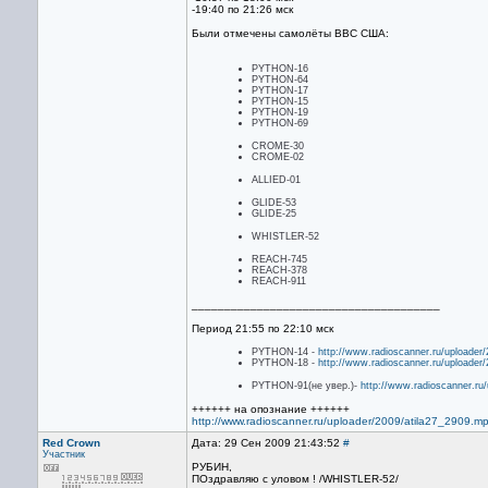
-19:40 по 21:26 мск
Были отмечены самолёты ВВС США:
PYTHON-16
PYTHON-64
PYTHON-17
PYTHON-15
PYTHON-19
PYTHON-69
CROME-30
CROME-02
ALLIED-01
GLIDE-53
GLIDE-25
WHISTLER-52
REACH-745
REACH-378
REACH-911
______________________________________
Период 21:55 по 22:10 мск
PYTHON-14 -
http://www.radioscanner.ru/uploade
PYTHON-18 -
http://www.radioscanner.ru/uploade
PYTHON-91(не увер.)-
http://www.radioscanner.ru
++++++ на опознание ++++++
http://www.radioscanner.ru/uploader/2009/atila27_2909.m
Red Crown
Дата: 29 Сен 2009 21:43:52
#
Участник
РУБИН,
ПОздравляю с уловом ! /WHISTLER-52/