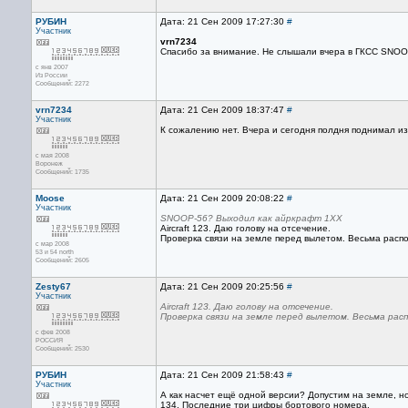
РУБИН
Дата: 21 Сен 2009 17:27:30
#
Участник
vrn7234
Спасибо за внимание. Не слышали вчера в ГКСС SNOOP
с янв 2007
Из России
Сообщений: 2272
vrn7234
Дата: 21 Сен 2009 18:37:47
#
Участник
К сожалению нет. Вчера и сегодня полдня поднимал из
с мая 2008
Воронеж
Сообщений: 1735
Moose
Дата: 21 Сен 2009 20:08:22
#
Участник
SNOOP-56? Выходил как айркрафт 1ХХ
Aircraft 123. Даю голову на отсечение.
Проверка связи на земле перед вылетом. Весьма распос
с мар 2008
53 и 54 north
Сообщений: 2605
Zesty67
Дата: 21 Сен 2009 20:25:56
#
Участник
Aircraft 123. Даю голову на отсечение.
Проверка связи на земле перед вылетом. Весьма ра
с фев 2008
РОССИЯ
Сообщений: 2530
РУБИН
Дата: 21 Сен 2009 21:58:43
#
Участник
А как насчет ещё одной версии? Допустим на земле, н
134. Последние три цифры бортового номера.