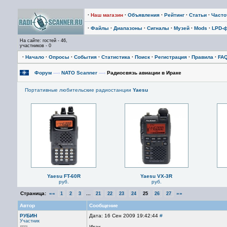
·
Наш магазин
·
Объявления
·
Рейтинг
·
Статьи
·
Част
·
Файлы
·
Диапазоны
·
Сигналы
·
Музей
·
Mods
·
LPD-
На сайте: гостей - 46,
участников - 0
·
Начало
·
Опросы
·
События
·
Статистика
·
Поиск
·
Регистрация
·
Правила
·
FA
Форум
—›
NATO Scanner
—›
Радиосвязь авиации в Ираке
Портативные любительские радиостанции
Yaesu
Yaesu FT-60R
Yaesu VX-3R
руб.
руб.
Страница:
««
...
»»
1
2
3
21
22
23
24
25
26
27
Автор
Сообщение
РУБИН
Дата: 16 Сен 2009 19:42:44
#
Участник
Итак -