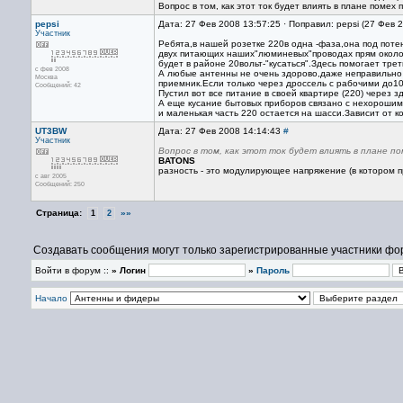
Вопрос в том, как этот ток будет влиять в плане помех
pepsi
Дата: 27 Фев 2008 13:57:25 · Поправил: pepsi (27 Фев 
Участник
Ребята,в нашей розетке 220в одна -фаза,она под потен
двух питающих наших"люминевых"проводах прям около 
будет в районе 20вольт-"кусаться".Здесь помогает тре
с фев 2008
А любые антенны не очень здорово,даже неправильно "
Москва
приемник.Если только через дроссель с рабочими до10
Сообщений: 42
Пустил вот все питание в своей квартире (220) через
А еще кусание бытовых приборов связано с нехорошим к
и маленькая часть 220 остается на шасси.Зависит от к
UT3BW
Дата: 27 Фев 2008 14:14:43
#
Участник
Вопрос в том, как этот ток будет влиять в плане п
BATONS
разность - это модулирующее напряжение (в котором п
с авг 2005
Сообщений: 250
Страница:
»»
1
2
Создавать сообщения могут только зарегистрированные участники фо
Войти в форум ::
» Логин
»
Пароль
Начало