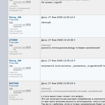
Уж лучше с одной
с ноя 2007
Лен.обл. п. Приладожский
Сообщений: 700
Питер_AM
Дата: 27 Фев 2008 11:50:14
#
Участник
обоснуй.
с фев 2007
Санкт-Петербург
Сообщений: 2161
UT3BW
Дата: 27 Фев 2008 13:10:38
#
Участник
обоснуй.
разность потенциалов между точками заземления!
с авг 2005
Сообщений: 250
Питер_AM
Дата: 27 Фев 2008 13:35:13
#
Участник
получается, если антенна _заземлена_ в удалённой точ
с фев 2007
Санкт-Петербург
Сообщений: 2161
BATONS
Дата: 27 Фев 2008 13:55:23
#
Участник
обоснуй.
разность потенциалов между точками заземления!
с сен 2005
к стати меня тоже гложет это вопрос.
Москва
Это же получается как шаговое напряжение в электрот
Сообщений: 3346
то при шаге получим разность потенциалов, тоесть напр
Так же и с кабелем, если в точках зазаемления будет р