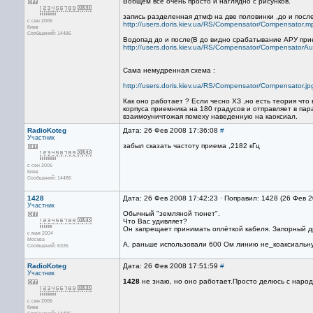
Вобщем все очень просто и наглядно с рисунков.
запись разделенная дтмф на две половинки ,до и пос
с сен 2006
http://users.doris.kiev.ua/RS/Compensator/Compensator.m
Киев
Сообщений: 14486
Водопад до и после(В до видно срабатывание АРУ при
http://users.doris.kiev.ua/RS/Compensator/CompensatorAu
Сама немудренная схема :
http://users.doris.kiev.ua/RS/Compensator/Compensator.jp
Как оно работает ? Если чесно ХЗ ,но есть теория что
корпуса приемника на 180 градусов и отправляет в па
взаимоуничтожая помеху наведенную на каоксиал.
RadioKoteg
Дата: 26 Фев 2008 17:36:08
#
Участник
забыл сказать частоту приема ,2182 кГц
с сен 2006
Киев
Сообщений: 14486
1428
Дата: 26 Фев 2008 17:42:23 · Поправил: 1428 (26 Фев 
Участник
Обычный "земляной тюнет".
Что Вас удивляет?
Он запрещает принимать оплёткой кабеля. Запорный д
с мая 2004
Москва
А, раньше использовали 600 Ом линию не_коаксиальну
Сообщений: 6335
RadioKoteg
Дата: 26 Фев 2008 17:51:59
#
Участник
1428
не знаю, но оно работает.Просто делюсь с народ
с сен 2006
Киев