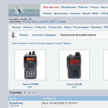
·
Наш магазин
·
Объявления
·
Рейтинг
·
Статьи
·
Част
·
Файлы
·
Диапазоны
·
Сигналы
·
Музей
·
Mods
·
LPD-
На сайте: гостей - 63,
участников - 5 [
Job
,
Silent
,
sasha555
,
GROT
,
DeepM
]
·
Начало
·
Опросы
·
События
·
Статистика
·
Поиск
·
Регистрация
·
Правила
·
FA
Форум
—›
Антенны и фидеры
—›
Копенсатор бытовой помехи
Портативные любительские радиостанции
Yaesu
Yaesu FT-60R
Yaesu VX-3R
руб.
руб.
Страница:
»»
1
2
Автор
Сообщение
RadioKoteg
Дата: 26 Фев 2008 17:33:29
#
Участник