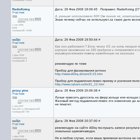
Сообщений: 14486
RadioKoteg
Дата: 26 Фев 2008 18:06:45 · Поправил: RadioKoteg (2
Участник
А, раньше использовали 600 Ом линию не_коаксиальн
Знаю почему сейчас не используют,за такое дело возл
с сен 2006
Киев
Сообщений: 14486
uu3jc
Дата: 26 Фев 2008 19:50:44
#
Участник
Как оно работает ? Если чесно ХЗ ,но есть теория 
корпуса приемника на 180 градусов и отправляет в 
взаимоуничтожая помеху наведенную на каоксиал.
с фев 2008
Симферополь
Сообщений: 3
рекомендую по теме
Прибор для фазирования антенн
http://www.dl2kq.de/ant/3-15.htm
Прибор для подавления помех приему и усиления поле
http://www.cqham.ru/trx31_12.htm
proxy pinx
Дата: 26 Фев 2008 20:06:38
#
Участник
Лучше повесить дроссель на ферр.кольце или кольцах в
Фазовый метод подавления помех это изменение дн ан
не покатит.
с ноя 2007
Лен.обл. п. Приладожский
Сообщений: 700
uu3jc
Дата: 26 Фев 2008 20:37:00
#
Участник
рекомендую на сайте dl2kq послушать записи результа
локальных шумов/наводок.
с фев 2008
Но в любом случае, если ваша приемная антенна не со
Симферополь