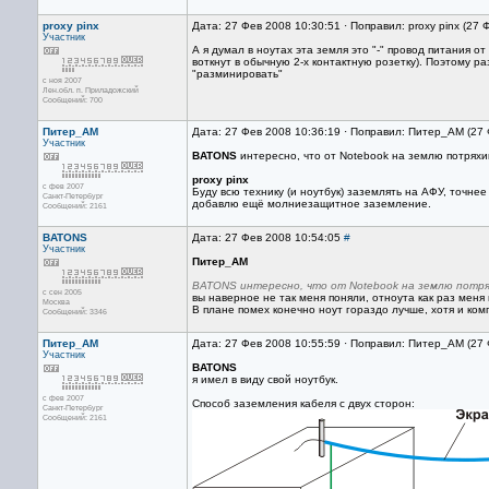
proxy pinx
Дата: 27 Фев 2008 10:30:51 · Поправил: proxy pinx (27
Участник
А я думал в ноутах эта земля это "-" провод питания о
воткнут в обычную 2-х контактную розетку). Поэтому 
"разминировать"
с ноя 2007
Лен.обл. п. Приладожский
Сообщений: 700
Питер_AM
Дата: 27 Фев 2008 10:36:19 · Поправил: Питер_AM (27
Участник
BATONS
интересно, что от Notebook на землю потряхива
proxy pinx
с фев 2007
Буду всю технику (и ноутбук) заземлять на АФУ, точне
Санкт-Петербург
добавлю ещё молниезащитное заземление.
Сообщений: 2161
BATONS
Дата: 27 Фев 2008 10:54:05
#
Участник
Питер_AM
BATONS интересно, что от Notebook на землю потрях
с сен 2005
вы наверное не так меня поняли, отноута как раз меня и
Москва
В плане помех конечно ноут гораздо лучше, хотя и ком
Сообщений: 3346
Питер_AM
Дата: 27 Фев 2008 10:55:59 · Поправил: Питер_AM (27 
Участник
BATONS
я имел в виду свой ноутбук.
с фев 2007
Способ заземления кабеля с двух сторон:
Санкт-Петербург
Сообщений: 2161