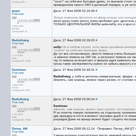
"сосет" на себя все бытовую дрянь, то вначале стоит з
Сообщений: 3
приведением своего АФУ в должный порядок, а уж зате
pepsi
Дата: 27 Фев 2008 02:16:49
#
Участник
Лучше повесить дроссель на ферр.кольце или кольца
меня сразу сняло много грязи,пробовал доп. дроссель
ТОЛЬКО ЦЕНТРАЛЬНОЙ ЖИЛЫ кабеля!Ну это я просто экп
с фев 2008
Москва
Сообщений: 42
RadioKoteg
Дата: 27 Фев 2008 02:29:20
#
Участник
uu3jc
Но в любом случае, если ваша приемная антенн
"сосет" на себя все бытовую дрянь,
Да тут все согласовоано ,просто помеха очень большо
с сен 2006
,и именно помеха на 160 тке ,а резонанс помехи на ча
Киев
тку то помеха исчезает,вот и пришла идея заменить м
Сообщений: 14486
грозы такие эксперементы нужно не забыть вернуть к
Sashman
Дата: 27 Фев 2008 02:49:31
#
Участник
RadioKoteg
, у тебя ж антенны симметричные, фидер - 
Землить, сам знаешь, можно через резюк, от статики с
с фев 2007
р'Льех
Сообщений: 2029
RadioKoteg
Дата: 27 Фев 2008 03:06:44
#
Участник
Sashman
емлить, сам знаешь, можно через резюк, от статики
Я за оплетку говорю заземлять на отдельное заземлен
с сен 2006
два приедеш в гости в момент грозовых дней,я те пок
Киев
разрядов.Даже на крышу можно будет сходить послушат
Сообщений: 14486
Питер_AM
Дата: 27 Фев 2008 09:12:14 · Поправил: Питер_AM (27
Участник
У меня антенна относительно входа звуковой карты щи