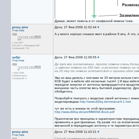
Думаю, может помочь и от синфазной помехи тоже.
proxy pinx
Дата: 27 Фев 2008 11:02:44
#
Участник
А у моего хорошо слышно винт в районе 6 мгц. А что, 
с ноя 2007
Лен.обл. п. Приладожский
Сообщений: 700
uu3jc
Дата: 27 Фев 2008 11:09:55
#
Участник
Да тут все согласовоано ,просто помеха очень боль
,и именно помеха на 160 тке ,а резонанс помехи на 
на 20 тку то помеха исчезает,вот и пришла идея за
с фев 2008
Симферополь
Увы но ваш диполь с плечами по 20 метров нельзя счи
Сообщений: 3
КСВ будет в кабеле abt несколько тысяч! :) И ваш кабел
передачи энергии от антенны превращается в продол
внешнюю часть оплетки весь бытовой радиомусор. Др
обойдетесь.
Попробуйте поиграть с моделью своей антенны с пом
моделировщика
http://www.dl2kq.de/mmana/4-1.htm
тут же есть и книжка по этой программе.
http://www.dl2kq.de/ant/MMANA-Book.pdf
Практически все принципы и характеристики передаю
применять и для приемных. Ну разве что за исключен
вкачанной в передающую антенну и те параметры кото
proxy pinx
Дата: 27 Фев 2008 11:43:21
#
Участник
Способ заземления кабеля с двух сторон