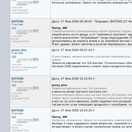
Антенна заземлена. Нужно ли заземлять компьютер? 
с фев 2007
Санкт-Петербург
Сообщений: 2161
BATONS
Дата: 27 Фев 2008 09:39:45 · Поправил: BATONS (27 Ф
Участник
Питер_AM
У меня антенна относительно входа звуковой карты
скорей всего не от входа, а от "земляного контакта" зв
с сен 2005
у меня аналогично "потряхивает" когда подсоединяю US
Москва
дотрагиваюсь до корпуса компа и за земляной контакт 
Сообщений: 3346
Я вот думаю, может вилочку в розетке перевернуть, ви
proxy pinx
Дата: 27 Фев 2008 09:47:43
#
Участник
Я вот думаю, может вилочку в розетке перевернуть
компа.
Земля на евровилке это 3-й контакт. Относительно обо
с ноя 2007
питания 220в подключены к земле через конденсаторы
Лен.обл. п. Приладожский
Сообщений: 700
BATONS
Дата: 27 Фев 2008 10:16:54
#
Участник
proxy pinx
Земля на евровилке это 3-й контакт.
у меня на вилке третьего контакта нет.
с сен 2005
Относительно обоих шин на ней около 110 вольт, ко
Москва
земле через конденсаторы, которые образуют делит
Сообщений: 3346
а вот из за этого фильтра, (либо подобие его) который
так как если ту же операцию проделать с ноутбуком, т
BATONS
Дата: 27 Фев 2008 10:24:25
#
Участник
Питер_AM
Антенна заземлена. Нужно ли заземлять компьютер
вообще я тоже задавался таким вопросом, заземлял и 
с сен 2005
почувствовал, в моем случае заземление компа на каче
Москва
Сообщений: 3346