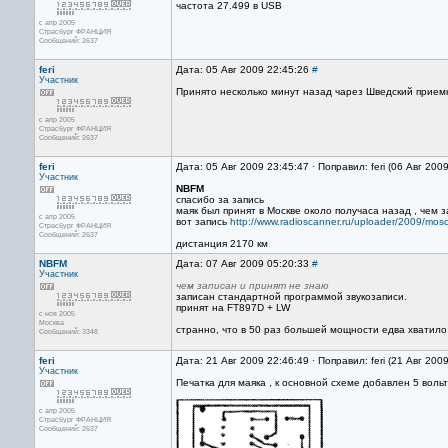
частота 27.499 в USB
с апр 2005
Страсбург ФРАНЦИЯ
Сообщений: 2637
feri
Дата: 05 Авг 2009 22:45:26
#
Участник
Принято несколько минут назад чарез Шведский прие
с апр 2005
Страсбург ФРАНЦИЯ
Сообщений: 2637
feri
Дата: 05 Авг 2009 23:45:47 · Поправил: feri (06 Авг 200
Участник
NBFM
спасибо за запись
маяк был принят в Москве около получаса назад , чем 
с апр 2005
вот запись
http://www.radioscanner.ru/uploader/2009/mo
Страсбург ФРАНЦИЯ
Сообщений: 2637
дистанция 2170 км
NBFM
Дата: 07 Авг 2009 05:20:33
#
Участник
чем записан и принят не знаю
записан стандартной программой звукозаписи.
принят на FT897D + LW
с ноя 2005
Москва
странно, что в 50 раз большей мощности едва хватило,
Сообщений: 3348
feri
Дата: 21 Авг 2009 22:46:49 · Поправил: feri (21 Авг 200
Участник
Печатка для маяка , к основной схеме добавлен 5 вол
с апр 2005
Страсбург ФРАНЦИЯ
Сообщений: 2637