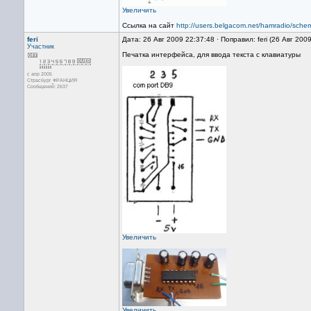
Увеличить
Ссылка на сайт
http://users.belgacom.net/hamradio/sch
feri
Дата: 26 Авг 2009 22:37:48 · Поправил: feri (26 Авг 200
Участник
Печатка интерфейса, для ввода текста с клавиатуры
с апр 2005
Страсбург ФРАНЦИЯ
Сообщений: 2637
Увеличить
Увеличить