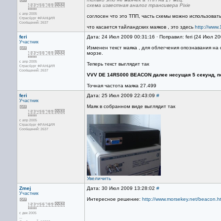
схема известная аналог трансивера Pixie
с апр 2005
соглосен что это ТПП, часть схемы можно использовать
Страсбург ФРАНЦИЯ
Сообщений: 2637
что касается тайландских маяков , это здесь
http://ww
feri
Дата: 24 Июл 2009 00:31:16 · Поправил: feri (24 Июл 2
Участник
Изменен текст маяка , для облегчения опознавания на 
морзе.
с апр 2005
Теперь текст выглядит так
Страсбург ФРАНЦИЯ
Сообщений: 2637
VVV DE 14RS000 BEACON далее несущая 5 секунд, п
Точная частота маяка 27.499
feri
Дата: 25 Июл 2009 22:43:09
#
Участник
Маяк в собранном виде выглядит так
с апр 2005
Страсбург ФРАНЦИЯ
Сообщений: 2637
Увеличить
Zmej
Дата: 30 Июл 2009 13:28:02
#
Участник
Интересное решение:
http://www.morsekey.net/beacon.h
с дек 2005
...