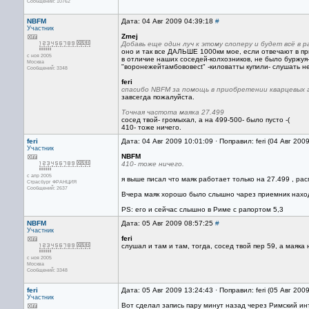
Сообщений: 10762
NBFM
Дата: 04 Авг 2009 04:39:18
#
Участник
Zmej
Добавь еще один луч к этому слоперу и будет всё в р
оно и так все ДАЛЬШЕ 1000км мое, если отвечают в пр
с ноя 2005
в отличие наших соседей-колхозников, не было буржуя
Москва
"воронежейтамбововect" -киловатты купили- слушать не
Сообщений: 3348
feri
спасибо NBFM за помощь в приобретении кварцевых 
завсегда пожалуйста.
Точная частота маяка 27.499
сосед твой- громыхал, а на 499-500- было пусто -(
410- тоже ничего.
feri
Дата: 04 Авг 2009 10:01:09 · Поправил: feri (04 Авг 200
Участник
NBFM
410- тоже ничего.
с апр 2005
я выше писал что маяк работает только на 27.499 , р
Страсбург ФРАНЦИЯ
Сообщений: 2637
Вчера маяк хорошо было слышно чарез приемник наход
PS: его и сейчас слышно в Риме с рапортом 5,3
NBFM
Дата: 05 Авг 2009 08:57:25
#
Участник
feri
слушал и там и там, тогда, сосед твой пер 59, а маяка
с ноя 2005
Москва
Сообщений: 3348
feri
Дата: 05 Авг 2009 13:24:43 · Поправил: feri (05 Авг 200
Участник
Вот сделал запись пару минут назад через Римский и