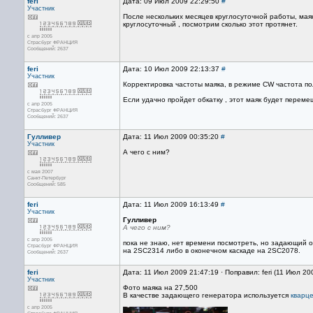
feri
Дата: 09 Июл 2009 22:29:50
#
Участник
После нескольких месяцев круглосуточной работы, маяк
круглосуточный , посмотрим сколько этот протянет.
с апр 2005
Страсбург ФРАНЦИЯ
Сообщений: 2637
feri
Дата: 10 Июл 2009 22:13:37
#
Участник
Корректировка частоты маяка, в режиме CW частота пол
Если удачно пройдет обкатку , этот маяк будет переме
с апр 2005
Страсбург ФРАНЦИЯ
Сообщений: 2637
Гулливер
Дата: 11 Июл 2009 00:35:20
#
Участник
А чего с ним?
с мая 2007
Санкт-Петербург
Сообщений: 585
feri
Дата: 11 Июл 2009 16:13:49
#
Участник
Гулливер
А чего с ним?
с апр 2005
пока не знаю, нет времени посмотреть, но задающий 
Страсбург ФРАНЦИЯ
на 2SC2314 либо в оконечном каскаде на 2SC2078.
Сообщений: 2637
feri
Дата: 11 Июл 2009 21:47:19 · Поправил: feri (11 Июл 20
Участник
Фото маяка на 27,500
В качестве задающего генератора используется
кварц
с апр 2005