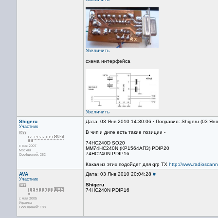
Увеличить
схема интерфейса
Увеличить
Shigeru
Дата: 03 Янв 2010 14:30:06 · Поправил: Shigeru (03 Ян
Участник
В чип и дипе есть такие позиции -
74HC240D SO20
с янв 2007
MM74HC240N (КР1564АП3) PDIP20
Москва
74HC240N PDIP16
Сообщений: 252
Какая из этих подойдет для qrp TX
http://www.radioscann
AVA
Дата: 03 Янв 2010 20:04:28
#
Участник
Shigeru
74HC240N PDIP16
с мая 2005
Украина
Сообщений: 188