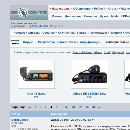
·
Наш магазин
·
Объявления
·
Рейтинг
·
Статьи
·
Част
·
Файлы
·
Диапазоны
·
Сигналы
·
Музей
·
Mods
·
LPD-
На сайте: гостей - 71,
участников - 3 [
MAXIMATOR
,
Menjo
,
XOR
]
·
Начало
·
Опросы
·
События
·
Статистика
·
Поиск
·
Регистрация
·
Правила
·
FA
Форум
—›
Разработка, ремонт, схемы, модификации
—›
Универсальный 
Си-Би радиостанции в нашем магазине
:
Alan и Midland
,
Alinco
,
Intek
,
MegaJet
,
Pre
Alan 48 Excel
Alinco DR-135CBA New
Meg
руб.
руб.
Страница:
««
...
»»
1
2
3
4
5
30
31
32
33
34
Автор
Сообщение
Sergey4565
Дата: 28 Июн 2009 00:01:52
#
Участник
Склоняюсь к 3.579545 - у меня этих кварцев навалом. А
принималось, при 5Вт и наклонном луче 42м. Сейчас т