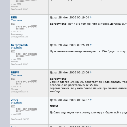
с сен 2007
Москва
Сообщений: 8397
DEN
Дата: 28 Июн 2009 00:19:04
#
Участник
Sergey4565
, вот я и о том же, что антенна должна бы
с сен 2003
Родина-мать
Сообщений: 8128
Sergey4565
Дата: 28 Июн 2009 00:25:19
#
Участник
Ну полволны мне негде натянуть... а 15м будет, это чут
с сен 2007
Москва
Сообщений: 8397
NBFM
Дата: 28 Июн 2009 09:13:06
#
Участник
Sergey4565
у меня слопер 1/4 на 80. работает он надо сказать, так
особенно на расстояниях в ~221км.
с ноя 2005
первый скачек, те у кого более менее приличные антен
Москва
вообще.
Сообщений: 3348
Zmej
Дата: 30 Июн 2009 01:14:37
#
Участник
NBFM
Добавь еще один луч к этому слоперу и будет всё в рад
с дек 2005
...
Сообщений: 10762