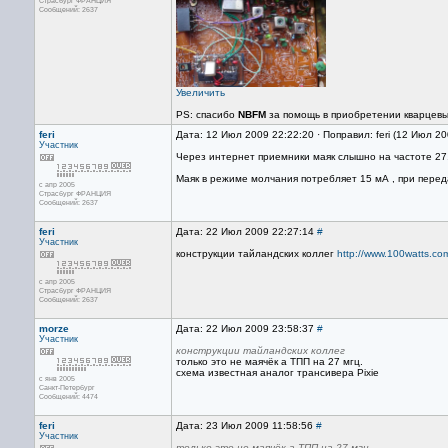
Страсбург ФРАНЦИЯ
Сообщений: 2637
Увеличить
PS: спасибо
NBFM
за помощь в приобретении кварцевы
feri
Дата: 12 Июл 2009 22:22:20 · Поправил: feri (12 Июл 2
Участник
Через интернет приемники маяк слышно на частоте 2
Маяк в режиме молчания потребляет 15 мА , при перед
с апр 2005
Страсбург ФРАНЦИЯ
Сообщений: 2637
feri
Дата: 22 Июл 2009 22:27:14
#
Участник
конструкции тайландских коллег
http://www.100watts.co
с апр 2005
Страсбург ФРАНЦИЯ
Сообщений: 2637
morze
Дата: 22 Июл 2009 23:58:37
#
Участник
конструкции тайландских коллег
только это не маячёк а ТПП на 27 мгц.
схема известная аналог трансивера Pixie
с янв 2005
Санкт-Петербург
Сообщений: 4474
feri
Дата: 23 Июл 2009 11:58:56
#
Участник
только это не маячёк а ТПП на 27 мгц.