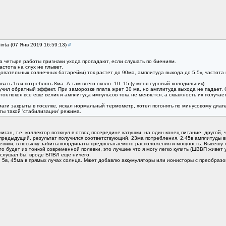
inta (07 Янв 2019 16:59:13)
#
а четыре работы признаки ухода пропадают, если слушать по биениям.
астота на слух не плывет.
вательных солнечных батарейки) ток растет до 90ма, амплитуда выхода до 5,5v, частота 
ать 1в и потреблять 8ма. А там всего около -10 -15 (у меня суровый холодильник)
учил обратный эффект. При заморозке плата жрет 30 ма, но амплитуда выхода не падает. 
ток покоя все еще велик и амплитуда импульсов тока не меняется, а скважность их получае
аги закрыты в поселке, искал нормальный термометр, хотел погонять по минусовому диапа
ы такой 'стабилизации' режима.
ан, т.е. коллектор воткнул в отвод посередине катушки, на один конец питание, другой, ч
и предыдущий, результат получился соответствующий, 23ма потребления, 2,45в амплитуды в
евики, в посылку забиты координаты предполагаемого расположения и мощность. Вывешу ле
го будет из тонкой современной полевки, это лучшее что я могу легко купить (ШВВП живет у
выслушал бы, вроде БПВЛ еще ничего.
 5в, 45ма в прямых лучах солнца. Мжет добавлю аккумуляторы или ионисторы с преобразов