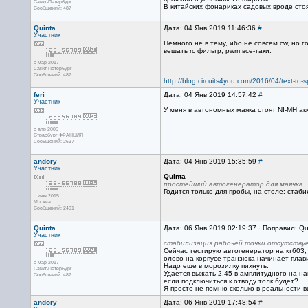
Санкт-Петербург
В китайских фонариках садовых вроде стоя
Сообщений: 487
Quinta
Дата: 04 Янв 2019 11:46:36
#
Участник
Немного не в тему, ибо не совсем cw, но 
вешать rc фильтр, pwm все-таки.
с мар 2017
Санкт-Петербург
Сообщений: 487
http://blog.circuits4you.com/2016/04/text-to
feri
Дата: 04 Янв 2019 14:57:42
#
Участник
У меня в автономных маяка стоят NI-MH ак
с апр 2005
Страсбург ФРАНЦИЯ
Сообщений: 2637
andory
Дата: 04 Янв 2019 15:35:59
#
Участник
Quinta
простейший автогенератор для маячка
Годится только для пробы, на столе: стаби
с июн 2015
Москва
Сообщений: 2491
Quinta
Дата: 06 Янв 2019 02:19:37 · Поправил: Qu
Участник
стабилизация рабочей точки отсутству
Сейчас тестирую автогенератор на кт603, п
олово на корпусе транзюка начинает плави
с мар 2017
Надо еще в морозилку пихнуть.
Санкт-Петербург
Удается выжать 2,45 в амплитудного на наг
Сообщений: 487
если подключиться к отводу толк будет?
Я просто не помню сколько в реальности 
andory
Дата: 06 Янв 2019 17:48:54
#