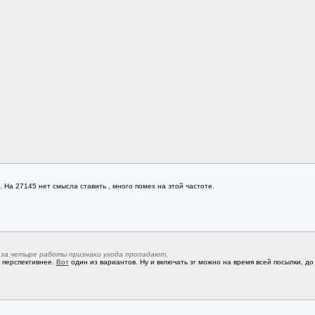
. На 27145 нет смысла ставить , много помех на этой частоте.
 за четыре работы признаки ухода пропадают,
 перспективнее.
Вот
один из вариантов. Ну и включать зг можно на время всей посылки, до 