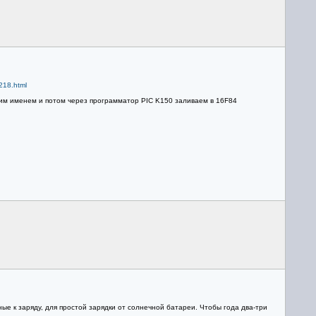
/218.html
воим именем и потом через программатор PIC K150 заливаем в 16F84
ые к заряду, для простой зарядки от солнечной батареи. Чтобы года два-три