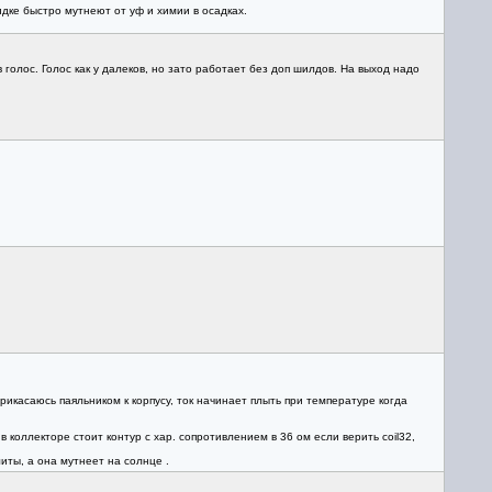
дке быстро мутнеют от уф и химии в осадках.
голос. Голос как у далеков, но зато работает без доп шилдов. На выход надо
Прикасаюсь паяльником к корпусу, ток начинает плыть при температуре когда
 коллекторе стоит контур с хар. сопротивлением в 36 ом если верить coil32,
ты, а она мутнеет на солнце .