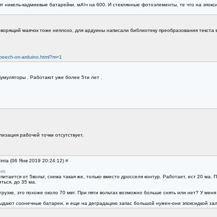
т никель-кадмиевые батарейки, мА\ч на 600. И стеклянные фотоэлементы, те что на эпокси
говорящий маячок тоже неплохо, для ардуины написали библиотеку преобразования текста в 
-speech-on-arduino.html?m=1
кумуляторы . Работают уже более 5ти лет .
лизация рабочей точки отсутствует.
inta (06 Янв 2019 20:24:12)
#
ет.
итается от 5вольт, схема такая же, только вместо дросселя контур. Работает, ест 20 ма. 
ться, до 35 ма.
рузке, это похоже около 70 мвт. При пяти вольтах возможно больше снять или нет? У меня в
выдают соонечные батареи, и еще на деградацию запас большой нужен-они эпоксидкой зали