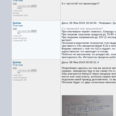
Участник
А с частотой что происходит?
с июн 2015
Москва
Сообщений: 2491
Quinta
Дата: 06 Янв 2019 18:34:54 · Поправил: Qu
Участник
А с частотой что происходит?
При ключевани чирпит немного, Секунды з
При нагреве транзюка градусов до 70-80 ч
с мар 2017
При подъеме напряжения до 10V (2 последо
Санкт-Петербург
вытянет.
Сообщений: 487
Полежав в морозилке генератор стал выдав
Upd вместо 15к смещения впаял 8.2к и пол
Видимо связано с тем что h21э падает, но 
единственное что приходит в голову.
Побегал по магазинам, но рождество, хозм
пригодились бы. Интересны пределы работ
Quinta
Дата: 08 Янв 2019 00:00:21
#
Участник
Попробовал сделать на том же железе мичиг
никакое, переделал под ту же схему что 
Оба ключуются Attiny13 через мощные пол
с мар 2017
жести или текстолита, антенна скорее все
Санкт-Петербург
подсказки какой провод долговечнее, то 
Сообщений: 487
Питание будет от двух солнечных панелек,