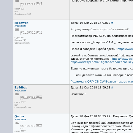
Попробую собрать по этой схеме (http://www.
с июл 2007
EU
Сообщений: 108
Megawolt
Дата: 19 Окт 2018 14:03:32
#
Участник
А программу для микрухи где скачать?
Программатор PIC K150 на алиэкспесс поку
с дек 2011
Берлин 246
после в проге ,,bcnprom V 1.4 ,, создае
Сообщений: 35
Прога и заводской файл здесь :
https://www
скачайте побольше этих beacon14.zip пере
здесь статья по программе :
https://www.qsl
https://www.qsl.net/ik1hgi/beacon/beacon-ke
Если не получиться , могу безвозмездно с
......или делайте маяк на мп3 плеере с во
Радиомаяк QRP CB CW Beacon - схема мая
Es4dbad
Дата: 21 Окт 2018 13:59:23
#
Участник
Спасибо! !!
с июл 2007
EU
Сообщений: 108
Quinta
Дата: 28 Дек 2018 03:25:27 · Поправил: Qu
Участник
Вот кажется простейший автогенератор д
Выход надо отфильтровать только. Может в
У меня вопрос, какие аккумуляторы лучше 
с мар 2017
прожили в условиях 70 широты.