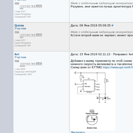
Маяк с отдельным задающим генераторо
Разумно, мне кажется лучше архитектура 
с мар 2017
Санкт-Петербург
Сообщений: 487
Quinta
Дата: 09 Янв 2019 05:09:35
#
Участник
Маяк с отдельным задающим генераторо
Кстати второй маяк не чирпает, может про
с мар 2017
Санкт-Петербург
Сообщений: 487
feri
Дата: 15 Янв 2019 02:11:12 · Поправил: fer
Участник
Добавил к маяку термометр по этой схеме 
немного скорость великовата а так вполне 
Схему взял от К7ТМG
https://www.qsl.net/k
с апр 2005
Страсбург ФРАНЦИЯ
Сообщений: 2637
Увеличить