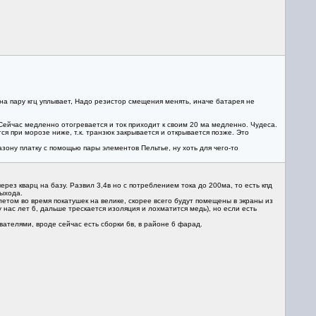
на пару кгц уплывает, Надо резистор смещения менять, иначе батарея не
Сейчас медленно отогревается и ток приходит к своим 20 ма медленно. Чудеса.
тся при морозе ниже, т.к. транзюк закрывается и открывается позже. Это
зону платку с помощью пары элементов Пельтье, ну хоть для чего-то
ерез кварц на базу. Развил 3,4в но с потреблением тока до 200ма, то есть кпд
ыхода.
том во время покатушек на велике, скорее всего будут помещены в экраны из
 нас лет 6, дальше трескается изоляция и лохматится медь), но если есть
ателями, вроде сейчас есть сборки 6в, в районе 6 фарад.