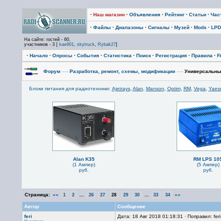
·
Наш магазин
·
Объявления
·
Рейтинг
·
Статьи
·
Час
·
Файлы
·
Диапазоны
·
Сигналы
·
Музей
·
Mods
·
LPD
На сайте: гостей - 60,
участников - 3 [
kae901
,
skytruck
,
Rybak27
]
·
Начало
·
Опросы
·
События
·
Статистика
·
Поиск
·
Регистрация
·
Правила
·
F
Форум
—›
Разработка, ремонт, схемы, модификации
—›
Универсальны
Блоки питания для радиотехники
:
Ajetrays
,
Alan
,
Manson
,
Optim
,
RM
,
Vega
,
Yaes
Alan K35
RM LPS 10
(1 Ампер)
(5 Ампер)
руб.
руб.
Страница:
««
...
...
»»
1
2
26
27
28
29
30
33
34
Автор
Сообщение
feri
Дата: 18 Авг 2018 01:18:31 · Поправил: fer