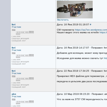
Увеличить
feri
Дата: 16 Янв 2019 01:18:07
#
Участник
CW термометр
https://aa7ee.wordpress.co
Нашел видео этого маяка на ютюбе
https:
с апр 2005
Страсбург ФРАНЦИЯ
Сообщений: 2637
feri
Дата: 16 Янв 2019 14:17:07 · Поправил: fer
Участник
Добавлю для колекции, может кому пригоди
Исходники для маяка можно скачать тут
ht
с апр 2005
Страсбург ФРАНЦИЯ
Сообщений: 2637
feri
Дата: 22 Янв 2019 17:34:25 · Поправил: fer
Участник
Прикрепил HEX файлик для термометра , п
передача в цельсиях два раза последова
с апр 2005
Страсбург ФРАНЦИЯ
Сообщений: 2637
ako
Дата: 10 Мар 2019 06:15:20 · Поправил: a
Участник
Что за маяк на 3757 CW переодичность то
с апр 2005