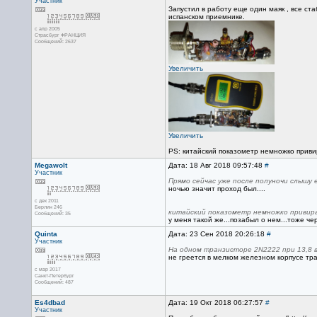
Участник
Запустил в работу еще один маяк , все ст
испанском приемнике.
с апр 2005
Страсбург ФРАНЦИЯ
Сообщений: 2637
Увеличить
Увеличить
PS: китайский показометр немножко приви
Megawolt
Дата: 18 Авг 2018 09:57:48
#
Участник
Прямо сейчас уже после полуночи слышу 
ночью значит проход был....
с дек 2011
Берлин 246
китайский показометр немножко привир
Сообщений: 35
у меня такой же...позабыл о нем...тоже ч
Quinta
Дата: 23 Сен 2018 20:26:18
#
Участник
На одном транзисторе 2N2222 при 13,8
не греется в мелком железном корпусе тр
с мар 2017
Санкт-Петербург
Сообщений: 487
Es4dbad
Дата: 19 Окт 2018 06:27:57
#
Участник