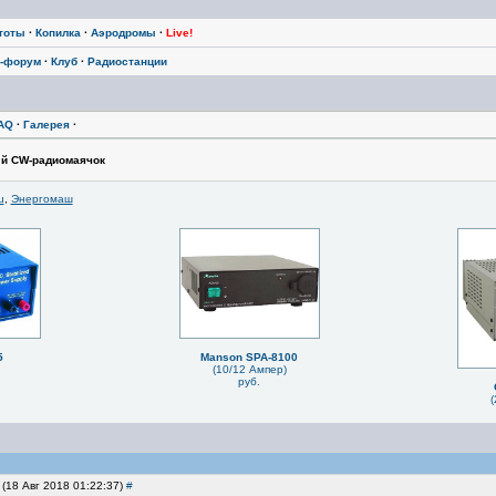
тоты
·
Копилка
·
Аэродромы
·
Live!
-форум
·
Клуб
·
Радиостанции
AQ
·
Галерея
·
й CW-радиомаячок
u
,
Энергомаш
5
Manson SPA-8100
(10/12 Ампер)
руб.
(
i (18 Авг 2018 01:22:37)
#