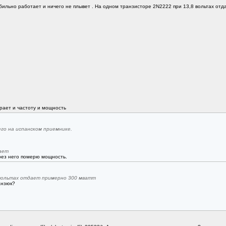
абильно работает и ничего не плывет . На одном транзисторе 2N2222 при 13,8 вольтах отд
рает и частоту и мощность
его на испанском приемнике.
ает
ерез него померю мощность.
 вольтах отдает примерно 300 мватт
анзюк?