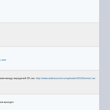
e.asm
ремя между передачей 55 сек.
http://www.radioscanner.ru/uploader/2019/termo1.rar
ов выходит.