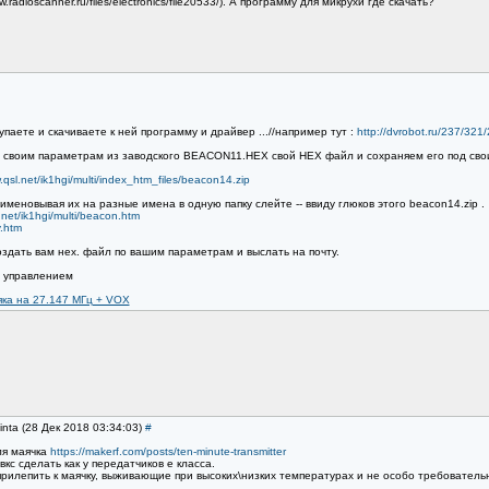
radioscanner.ru/files/electronics/file20533/). А программу для микрухи где скачать?
паете и скачиваете к ней программу и драйвер ...//например тут :
http://dvrobot.ru/237/321
м по своим параметрам из заводского BEACON11.HEX свой HEX файл и сохраняем его под с
.qsl.net/ik1hgi/multi/index_htm_files/beacon14.zip
именовывая их на разные имена в одную папку слейте -- ввиду глюков этого beacon14.zip .
.net/ik1hgi/multi/beacon.htm
y.htm
оздать вам нех. файл по вашим параметрам и выслать на почту.
кс управлением
ка на 27.147 МГц + VOX
inta (28 Дек 2018 03:34:03)
#
ля маячка
https://makerf.com/posts/ten-minute-transmitter
кс сделать как у передатчиков е класса.
прилепить к маячку, выживающие при высоких\низких температурах и не особо требовательн