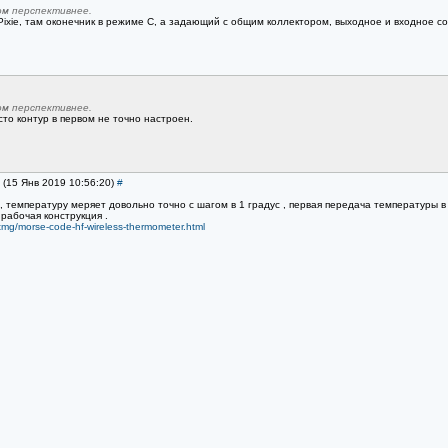
м перспективнее.
Pixie, там оконечник в режиме C, а задающий с общим коллектором, выходное и входное с
м перспективнее.
сто контур в первом не точно настроен.
i (15 Янв 2019 10:56:20)
#
, температуру меряет довольно точно с шагом в 1 градус , первая передача температуры в
рабочая конструкция .
7tmg/morse-code-hf-wireless-thermometer.html