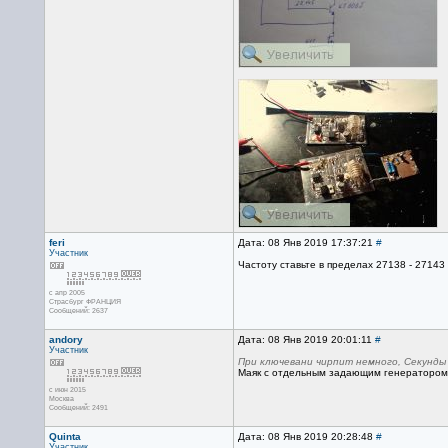
feri
Дата: 08 Янв 2019 17:37:21
#
Участник
Частоту ставьте в пределах 27138 - 27143 
с апр 2005
Страсбург ФРАНЦИЯ
Сообщений: 2637
andory
Дата: 08 Янв 2019 20:01:11
#
Участник
При ключевани чирпит немного, Секунды
Маяк с отдельным задающим генератором
с июн 2015
Москва
Сообщений: 2491
Quinta
Дата: 08 Янв 2019 20:28:48
#
Участник