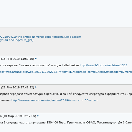
m/2018/04/19/the-k7tmg-hf-morse-code-temperature-beacon/
//youtu.be/GoqZsD6_gcQ
i (16 Янв 2019 14:53:15)
#
тся вариант "маяка - термометра" в моде hellschreiber
http://www.lb3hc.net/archives/1303
tps://web.archive.org/web/20101122022327/http://kd1jv.qrpradio.com:80/temp2morse/temp2mors
i (22 Янв 2019 17:42:32)
#
ервая передача температуры в цельсиях и за ней следует температура в фарингейтах , в
вательно
http://www.radioscanner.ru/uploader/2019/termo_c_c_55sec.rar
ko (10 Мар 2019 06:17:05)
#
на 1 секунда, частота примерно 350-400 Герц. Принимаю в ЮВАО, Текстильщики. До 6 балл