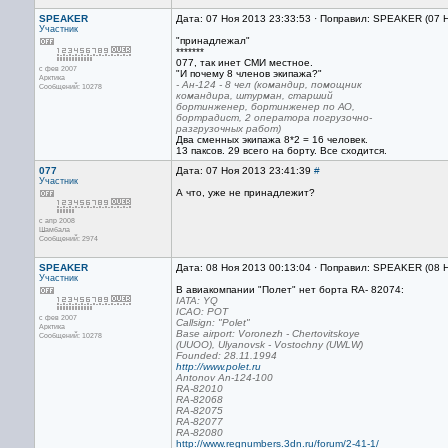
SPEAKER
Дата: 07 Ноя 2013 23:33:53 · Поправил: SPEAKER (07 
Участник
"принадлежал"
*******
077, так инет СМИ местное.
с фев 2007
"И почему 8 членов экипажа?"
Арктика
- Ан-124 - 8 чел (командир, помощник
Сообщений: 10278
командира, штурман, старший
бортинженер, бортинженер по АО,
бортрадист, 2 оператора погрузочно-
разгрузочных работ)
Два сменных экипажа 8*2 = 16 человек.
13 паксов. 29 всего на борту. Все сходится.
077
Дата: 07 Ноя 2013 23:41:39
#
Участник
А что, уже не принадлежит?
с апр 2008
Шамбала
Сообщений: 2974
SPEAKER
Дата: 08 Ноя 2013 00:13:04 · Поправил: SPEAKER (08 
Участник
В авиакомпании "Полет" нет борта RA- 82074:
IATA: YQ
ICAO: POT
с фев 2007
Callsign: "Polet"
Арктика
Base airport: Voronezh - Chertovitskoye
Сообщений: 10278
(UUOO), Ulyanovsk - Vostochny (UWLW)
Founded: 28.11.1994
http://www.polet.ru
Antonov An-124-100
RA-82010
RA-82068
RA-82075
RA-82077
RA-82080
http://www.regnumbers.3dn.ru/forum/2-41-1/