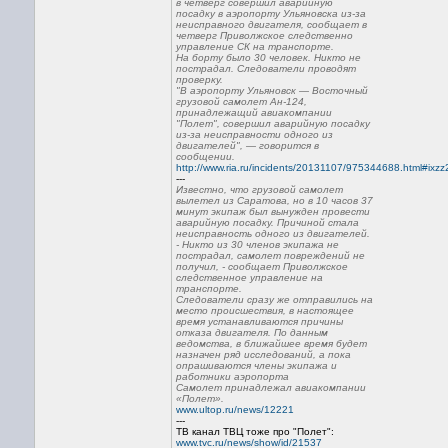
в четверг совершил аварийную
посадку в аэропорту Ульяновска из-за
неисправного двигателя, сообщает в
четверг Приволжское следственно
управление СК на транспорте.
На борту было 30 человек. Никто не
пострадал. Следователи проводят
проверку.
"В аэропорту Ульяновск — Восточный
грузовой самолет Ан-124,
принадлежащий авиакомпании
"Полет", совершил аварийную посадку
из-за неисправности одного из
двигателей", — говорится в
сообщении.
http://www.ria.ru/incidents/20131107/975344688.html#ix
---
Известно, что грузовой самолет
вылетел из Саратова, но в 10 часов 37
минут экипаж был вынужден провести
аварийную посадку. Причиной стала
неисправность одного из двигателей.
- Никто из 30 членов экипажа не
пострадал, самолет повреждений не
получил, - сообщает Приволжское
следственное управление на
транспорте.
Следователи сразу же отправились на
место происшествия, в настоящее
время устанавливаются причины
отказа двигателя. По данным
ведомства, в ближайшее время будет
назначен ряд исследований, а пока
опрашиваются члены экипажа и
работники аэропортa
Самолет принадлежал авиакомпании
«Полет».
www.ultop.ru/news/12221
---
ТВ канал ТВЦ тоже про "Полет":
www.tvc.ru/news/show/id/21537