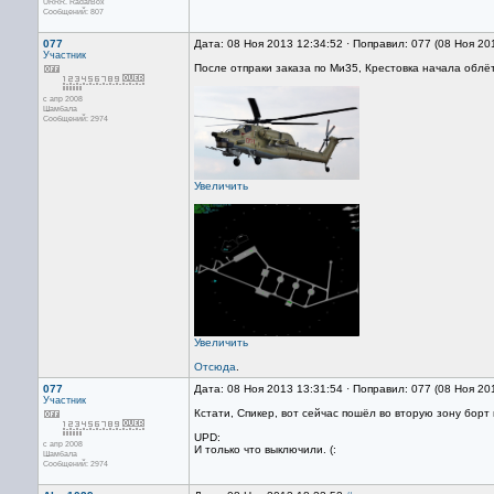
URRR. RadarBox
Сообщений: 807
077
Дата: 08 Ноя 2013 12:34:52 · Поправил: 077 (08 Ноя 20
Участник
После отпраки заказа по Ми35, Крестовка начала облё
с апр 2008
Шамбала
Сообщений: 2974
Увеличить
Увеличить
Отсюда
.
077
Дата: 08 Ноя 2013 13:31:54 · Поправил: 077 (08 Ноя 20
Участник
Кстати, Спикер, вот сейчас пошёл во вторую зону борт 
UPD:
с апр 2008
И только что выключили. (:
Шамбала
Сообщений: 2974