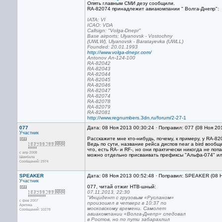
Опять главным СМИ дезу сообщили.
RA-82074 принадлежит авиакомпании " Волга-Днепр":
IATA: VI
ICAO: VDA
Callsign: "Volga-Dnepr"
Base airports: Ulyanovsk - Vostochny
(UWLW), Ulyanovsk - Baratayevka (UWLL)
Founded: 20.01.1993
http://www.volga-dnepr.com/
Antonov An-124-100
RA-82042
RA-82043
RA-82044
RA-82045
RA-82046
RA-82047
RA-82074
RA-82078
RA-82079
RA-82081
http://www.regnumbers.3dn.ru/forum/2-27-1
077
Дата: 08 Ноя 2013 00:30:24 · Поправил: 077 (08 Ноя 20
Участник
Расскажите мне кто-нибудь, почему, к примеру, у RA-8
Ведь по сути, название рейса диспов near a bird вообщ
что, есть RA- и RF-, но они практически никогда не по
с апр 2008
можно отдельно присваивать префиксы "Альфа-074" или
Шамбала
Сообщений: 2974
SPEAKER
Дата: 08 Ноя 2013 00:52:48 · Поправил: SPEAKER (08 
Участник
077, читай отжиг НТВ-шный:
07.11.2013, 22:30
"Инцидент с грузовым «Русланом»
с фев 2007
произошел в четверг в 10:37 по
Арктика
московскому времени. Самолет
Сообщений: 10278
авиакомпании «Волга-Днепр» следовал
в Ростов, но по пути забарахлил