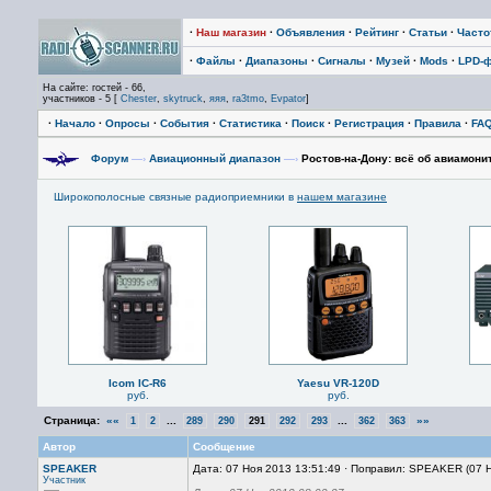
·
Наш магазин
·
Объявления
·
Рейтинг
·
Статьи
·
Част
·
Файлы
·
Диапазоны
·
Сигналы
·
Музей
·
Mods
·
LPD-
На сайте: гостей - 66,
участников - 5 [
Chester
,
skytruck
,
яяя
,
ra3tmo
,
Evpator
]
·
Начало
·
Опросы
·
События
·
Статистика
·
Поиск
·
Регистрация
·
Правила
·
FA
Форум
—›
Авиационный диапазон
—›
Ростов-на-Дону: всё об авиамонит
Широкополосные связные радиоприемники в
нашем магазине
Icom IC-R6
Yaesu VR-120D
руб.
руб.
Страница:
««
...
...
»»
1
2
289
290
291
292
293
362
363
Автор
Сообщение
SPEAKER
Дата: 07 Ноя 2013 13:51:49 · Поправил: SPEAKER (07 
Участник