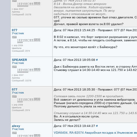
Дата: 07 Ноя 2013 08:02:37
8:14 - Волга-Днепр отказ второго
двигателя на взлёте. Ходит кругами
с фев 2007
вокруг, пытается запуститься. По весу
Арктика
садиться с отказавшим не могут..
Сообщений: 10278
077, уточни во сколько времени был отказ двигателя. С
upd:
Догнал, правкой время взлета ок.8:00 удалил?
077
Дата: 07 Ноя 2013 15:44:25 · Поправил: 077 (07 Ноя 20
Участник
В 8:02 я написал, что борт запросил разрешение у рул
А потом, в 8:14, чтобы не плодить сообщения, заменил
с апр 2008
Ну что, кто мониторил взлёт с Байконура?
Шамбала
Сообщений: 2974
SPEAKER
Дата: 07 Ноя 2013 18:05:08
#
Участник
Дык с Байконура ракета на Восток летит, в сторону Алт
Стыковку слушал в 14:30-14:40 мск на 121.750 и 143.62
с фев 2007
Арктика
Сообщений: 10278
077
Дата: 07 Ноя 2013 18:35:30 · Поправил: 077 (07 Ноя 20
Участник
Сотовая связь после 1200-1500 м пропадает.
Всё зависит от диапазона и угла наклона вибраторов.
Раньше (начало-середина 2000-х) стреляло дальше. С
с апр 2008
Поэтому дальность упала за ненадобностью.
Шамбала
Сообщений: 2974
Стыковку слушал в 14:30-14:40 мск на 121.750 и 143.
Во. А я отсыпался после суток.
Запись не делал?
alexy
Дата: 07 Ноя 2013 19:44:27
#
Участник
VDA6404, RA-82074 Аварийная посадка в Ульяновске в