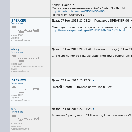
Какой "Полет"?
См. название авиакомпании Ан-124 б/н RA - 82074:
http://russianplanes.net/REGINFO/486
Причем тут САРАТОВ?
SPEAKER
Дата: 07 Ноя 2013 23:03:24 · Поправил: SPEAKER (08 
Участник
Молодцы, единственные ( плюс еще коммерсант.ру) из
http://www.aviaport.ru/digest/2013/11/07/267603.html
с фев 2007
Арктика
Сообщений: 10278
alexy
Дата: 07 Ноя 2013 23:21:41 · Поправил: alexy (07 Ноя 
Участник
а тем временем 074 на авиационном круге гоняет движ
с мар 2010
Ульяновск. Russian ADSB Team -
UWLL
Сообщений: 1142
SPEAKER
Дата: 07 Ноя 2013 23:27:34
#
Участник
Пустой?Взамен, другого борта чтоли нет?
с фев 2007
Арктика
Сообщений: 10278
077
Дата: 07 Ноя 2013 23:31:28
#
Участник
А почему "принадлежал"? И почему 8 членов экипажа?
с апр 2008
Шамбала
Сообщений: 2974