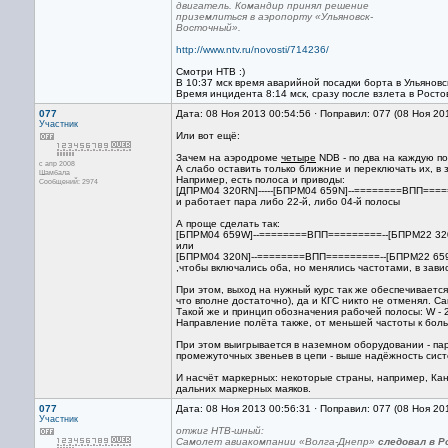
двигатель. Командир принял решение
приземлиться в аэропорту «Ульяновск-
Восточный».
http://www.ntv.ru/novosti/714236/
Смотри НТВ :)
В 10:37 мск время аварийной посадки борта в Ульяновс
Время инцидента 8:14 мск, сразу после взлета в Росто
077
Дата: 08 Ноя 2013 00:54:56 · Поправил: 077 (08 Ноя 20
Участник
Или вот ещё:
Зачем на аэродроме
четыре
NDB - по два на каждую п
с апр 2008
А слабо оставить только ближние и переключать их, в
Шамбала
Например, есть полоса и приводы:
Сообщений: 2974
[ДПРМ04 320RN]-----[БПРМ04 659N]--========ВПП====
и работает пара либо 22-й, либо 04-й полосы
А проще сделать так:
[БПРМ04 659W]--========ВПП=========--[БПРМ22 320
или
[БПРМ04 320N]--========ВПП=========--[БПРМ22 659
,чтобы включались оба, но менялись частотами, в зави
При этом, выход на нужный курс так же обеспечивается
что вполне достаточно), да и КГС никто не отменял. 
Такой же и принцип обозначения рабочей полосы: W - 22
Направление полёта также, от меньшей частоты к боль
При этом выигрывается в наземном оборудовании - па
промежуточных звеньев в цепи - выше надёжность сист
И насчёт маркерных: некоторые страны, например, Ка
дальних маркерных маяков.
077
Дата: 08 Ноя 2013 00:56:31 · Поправил: 077 (08 Ноя 20
Участник
отжиг НТВ-шный:
Самолет авиакомпании «Волга-Днепр»
следовал в Р