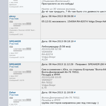
«Ульяновск-Восточный».
с апр 2008
Пристрелите их кто-нибудь!
Шамбала
Сообщений: 2974
Никто из 30 членов экипажа..
Да чё там тридцать..? Их там было сто девяносто шест
alexy
Дата: 08 Ноя 2013 08:39:08
#
Участник
05:12:01 московского. 15409A RA-82074 Volga Dnepr Ai
с мар 2010
Ульяновск. Russian ADSB Team -
UWLL
Сообщений: 1142
SPEAKER
Дата: 08 Ноя 2013 09:18:19
#
Участник
Либхоумрадар (5:58 мск):
2013/11/08 02:58
VDA6404
с фев 2007
RA-82074
Арктика
Volga-Dnepr
Сообщений: 10278
A124
SPEAKER
Дата: 08 Ноя 2013 11:12:29 · Поправил: SPEAKER (08 
Участник
Сию в снижении с Юга, со стороны Егорлыка "Волга-64
Волга-Днепровский Ил-76 76511.
Посадка в УРРР.
с фев 2007
2013/11/08 03:05
Арктика
VDA6427
Сообщений: 10278
RA-76511
Volga-Dnepr
IL76
Zahar
Дата: 08 Ноя 2013 11:18:08
#
Участник
Волга-Днепровский Ил-76 76511.
Посадка в УРРР.
группа споттеров направлена уже под глиссаду :)
с янв 2011