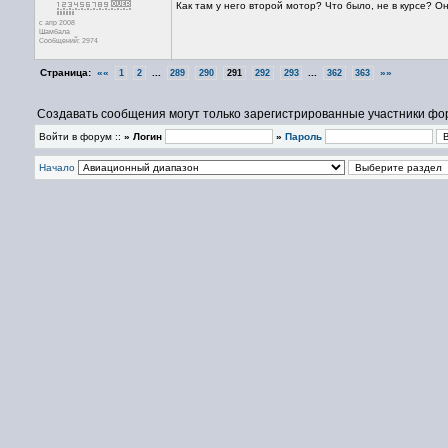
Как там у него второй мотор? Что было, не в курсе? О
с апр 2008
Шамбала
Сообщений: 2974
Страница:
««
...
...
»»
1
2
289
290
291
292
293
362
363
Создавать сообщения могут только зарегистрированные участники фо
Войти в форум ::
» Логин
»
Пароль
Начало