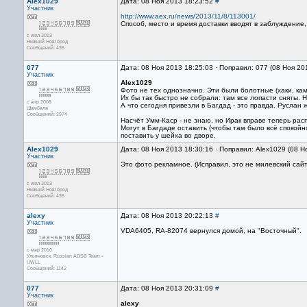
Alex1029
Дата: 08 Ноя 2013 18:23:52
#
Участник
http://www.aex.ru/news/2013/11/8/113001/
Способ, место и время доставки вводят в заблуждение,
с июл 2013
Нижний Новгород
Сообщений: 435
077
Дата: 08 Ноя 2013 18:25:03 · Поправил: 077 (08 Ноя 20
Участник
Alex1029
Фото не тех однозначно. Эти были болотные (хаки, ка
Их бы так быстро не собрали: там все лопасти сняты. 
с апр 2008
А что сегодня привезли в Багдад - это правда. Руслан 
Шамбала
Сообщений: 2974
Насчёт Умм-Каср - не знаю, но Ирак вправе теперь ра
Могут в Багдаде оставить (чтобы там было всё спокойн
поставить у шейха во дворе.
Alex1029
Дата: 08 Ноя 2013 18:30:16 · Поправил: Alex1029 (08 Н
Участник
Это фото рекламное. (Исправил, это не милевский сайт
с июл 2013
Нижний Новгород
Сообщений: 435
alexy
Дата: 08 Ноя 2013 20:22:13
#
Участник
VDA6405, RA-82074 вернулся домой, на "Восточный".
с мар 2010
Ульяновск. Russian ADSB Team -
UWLL
Сообщений: 1142
077
Дата: 08 Ноя 2013 20:31:09
#
Участник
alexy