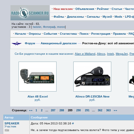
·
Наш магазин
·
Объявления
·
Рейтинг
·
Статьи
·
Част
·
Файлы
·
Диапазоны
·
Сигналы
·
Музей
·
Mods
·
LPD-
На сайте: гостей - 63,
участников - 3 [
twister
,
Фотограф
,
morze
]
·
Начало
·
Опросы
·
События
·
Статистика
·
Поиск
·
Регистрация
·
Правила
·
FA
Форум
—›
Авиационный диапазон
—›
Ростов-на-Дону: всё об авиамонит
Си-Би радиостанции в нашем магазине
:
Alan и Midland
,
Alinco
,
Intek
,
MegaJet
,
Pre
Alan 48 Excel
Alinco DR-135CBA New
Meg
руб.
руб.
Страница:
««
...
...
»»
1
2
287
288
289
290
291
362
363
Автор
Сообщение
SPEAKER
Дата: 05 Ноя 2013 02:38:16
#
Участник
Не, а зачем тогда подтасовывать числа взлета? Фото типа у нас давно