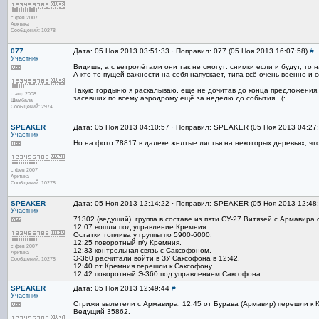
с фев 2007
Арктика
Сообщений: 10278
077
Дата: 05 Ноя 2013 03:51:33 · Поправил: 077 (05 Ноя 2013 16:07:58)
#
Участник
Видишь, а с ветролётами они так не смогут: снимки если и будут, то 
А кто-то пущей важности на себя напускает, типа всё очень военно и 
Такую гордыню я раскалываю, ещё не дочитав до конца предложения
с апр 2008
засевших по всему аэродрому ещё за неделю до события.. (:
Шамбала
Сообщений: 2974
SPEAKER
Дата: 05 Ноя 2013 04:10:57 · Поправил: SPEAKER (05 Ноя 2013 04:27
Участник
Но на фото 78817 в далеке желтые листья на некоторых деревьях, чт
с фев 2007
Арктика
Сообщений: 10278
SPEAKER
Дата: 05 Ноя 2013 12:14:22 · Поправил: SPEAKER (05 Ноя 2013 12:48
Участник
71302 (ведущий), группа в составе из пяти СУ-27 Витязей с Армавира 
12:07 вошли под управление Кремния.
Остатки топлива у группы по 5900-6000.
12:25 поворотный п/у Кремния.
с фев 2007
12:33 контрольная связь с Саксофоном.
Арктика
Э-360 расчитали войти в ЗУ Саксофона в 12:42.
Сообщений: 10278
12:40 от Кремния перешли к Саксофону.
12:42 поворотный Э-360 под управлением Саксофона.
SPEAKER
Дата: 05 Ноя 2013 12:49:44
#
Участник
Стрижи вылетели с Армавира. 12:45 от Бурава (Армавир) перешли к 
Ведущий 35862.