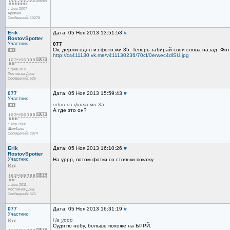
с фев 2007
Арктика
Сообщений: 10278
Erik
Дата: 05 Ноя 2013 13:51:53
#
RostovSpotter
Участник
077
Ок, держи одно из фото.ми-35. Теперь забирай свои слова назад. Фотк
http://cs411130.vk.me/v411130236/70cf/0erwec4dlSU.jpg
с фев 2011
Ростов-на-Дону
Сообщений: 625
077
Дата: 05 Ноя 2013 15:59:43
#
Участник
одно из фото.ми-35
А где это он?
с апр 2008
Шамбала
Сообщений: 2974
Erik
Дата: 05 Ноя 2013 16:10:26
#
RostovSpotter
Участник
На уррр, потом фотки со стоянки покажу.
с фев 2011
Ростов-на-Дону
Сообщений: 625
077
Дата: 05 Ноя 2013 16:31:19
#
Участник
На уррр
Судя по небу, больше похоже на ЬРРЙ.