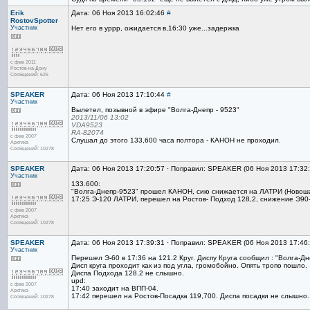
Erik
Дата: 06 Ноя 2013 16:02:46
#
RostovSpotter
Участник
Нет его в уррр, ожидается в,16:30 уже...задержка
с фев 2011
Ростов-на-Дону
Сообщений: 625
SPEAKER
Дата: 06 Ноя 2013 17:10:44
#
Участник
Вылетел, позывной в эфире "Волга-Днепр - 9523"
2013/11/06 13:02
VDA9523
RA-82074
с фев 2007
Слушал до этого 133,600 часа полтора - КАНОН не проходил.
Арктика
Сообщений: 10278
SPEAKER
Дата: 06 Ноя 2013 17:20:57 · Поправил: SPEAKER (06 Ноя 2013 17:32
Участник
133.600:
"Волга-Днепр-9523" прошел КАНОН, сию снижается на ЛАТРИ (Новошах
17:25 Э-120 ЛАТРИ, перешел на Ростов- Подход 128,2, снижение Э90
с фев 2007
Арктика
Сообщений: 10278
SPEAKER
Дата: 06 Ноя 2013 17:39:31 · Поправил: SPEAKER (06 Ноя 2013 17:46
Участник
Перешел Э-60 в 17:36 на 121.2 Круг. Диспу Круга сообщил : "Волга-
Дисп круга проходит как из под угла, громобойно. Опять тропо пошло.
Диспа Подхода 128.2 не слышно.
upd:
с фев 2007
17:40 заходит на ВПП-04.
Арктика
17:42 перешел на Ростов-Посадка 119,700. Диспа посадки не слышно.
Сообщений: 10278