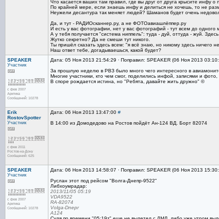
Что касается ваших там правил, где вы друг от друга крысите инфу о п
По крайней мере, если знаешь инфу и делиться не хочешь, то не разм
Неужели десантура так меняет людей? Шаманов будет очень недовол
Да, и тут - РАДИОсканнер.ру, а не ФОТОавиашлёппер.ру
И есть у вас фотографии, нет у вас фотографий - тут всем до одного м
А у тебя получается "система ниппель": туда - дуй, оттуда - жуй. Зд
Жутко секретно? Да не смеши тут никого.
Ты пришёл сказать здесь всем: "я всё знаю, но никому здесь ничего не
Наш ответ тебе, догадываешься, какой будет?
SPEAKER
Дата: 05 Ноя 2013 21:54:29 · Поправил: SPEAKER (06 Ноя 2013 03:10
Участник
За прошлую неделю в РВЗ было много чего интересного в авиамонит
Многие участники, кто чем смог, поделились инфой, записями и фото, 
В споре рождается истина, но "Ребята, давайте жить дружно" ©
с фев 2007
Арктика
Сообщений: 10278
Erik
Дата: 06 Ноя 2013 13:47:00
#
RostovSpotter
Участник
В 14:00 из Домодедово на Ростов пойдёт Ан-124 ВД. Борт 82074
с фев 2011
Ростов-на-Дону
Сообщений: 625
SPEAKER
Дата: 06 Ноя 2013 14:58:07 · Поправил: SPEAKER (06 Ноя 2013 15:30
Участник
Руслан этот под рейсом "Волга-Днепр-9522"
Либхоумрадар:
2013/11/05 05:19
VDA9522
с фев 2007
RA-82074
Арктика
Volga-Dnepr
Сообщений: 10278
A124
Судя по времени "05:19z" еще не вылетел с ДМД, либо уже утром выл