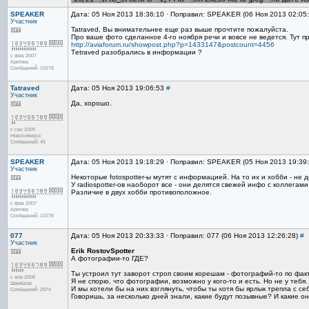
SPEAKER
Дата: 05 Ноя 2013 18:36:10 · Поправил: SPEAKER (06 Ноя 2013 02:05
Участник
Tatraved, Вы внимательнее еще раз выше прочтите пожалуйста.
Про ваше фото сделанное 4-го ноября речи и вовсе не ведется. Тут пр
http://aviaforum.ru/showpost.php?p=1433147&postcount=4456
Тetraved разобрались в информации ?
с фев 2007
Арктика
Сообщений: 10278
Tatraved
Дата: 05 Ноя 2013 19:06:53
#
Участник
Да, хорошо.
с сен 2009
Новосибирск
Сообщений: 45
SPEAKER
Дата: 05 Ноя 2013 19:18:29 · Поправил: SPEAKER (05 Ноя 2013 19:39
Участник
Некоторые fotospotter-ы мутят с информацией. На то их и хобби - не
У radiospotter-ов наоборот все - они делятся свежей инфо с коллегами
Различие в двух хобби противоположное.
с фев 2007
Арктика
Сообщений: 10278
077
Дата: 05 Ноя 2013 20:33:33 · Поправил: 077 (06 Ноя 2013 12:26:28)
#
Участник
Erik RostovSpotter
А фотографии-то ГДЕ?
Ты устроил тут заворот строп своим корешам - фотографий-то по факт
с апр 2008
Я не спорю, что фотографии, возможно у кого-то и есть. Но не у тебя.
Шамбала
И мы хотели бы на них взглянуть, чтобы ты хотя бы ярлык трепла с себ
Сообщений: 2974
Говоришь, за несколько дней знали, какие будут позывные? И какие он