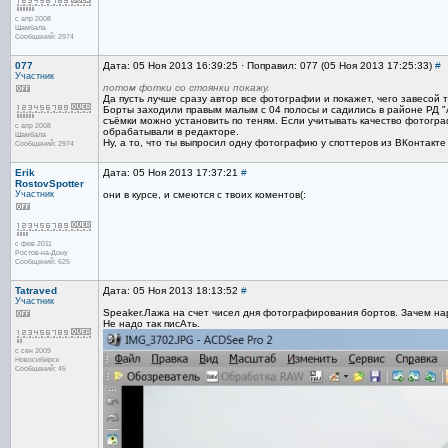
с апр 2008
Шамбала
Сообщений: 2974
077
Дата: 05 Ноя 2013 16:39:25 · Поправил: 077 (05 Ноя 2013 17:25:33)
#
Участник
потом фотки со стоянки покажу.
Да пусть лучше сразу автор все фотографии и покажет, чего завесой 
Борты заходили правым малым с 04 полосы и садились в районе РД "
съёмки можно установить по теням. Если учитывать качество фотограф
с апр 2008
обрабатывали в редакторе.
Шамбала
Ну, а то, что ты выпросил одну фотографию у споттеров из ВКонтакте - 
Сообщений: 2974
Erik
Дата: 05 Ноя 2013 17:37:21
#
RostovSpotter
Участник
они в курсе, и смеются с твоих коментов(:
с фев 2011
Ростов-на-Дону
Сообщений: 625
Tatraved
Дата: 05 Ноя 2013 18:13:52
#
Участник
Speaker.Лажа на счет чисел дня фотографирования бортов. Зачем на
Не надо так писАть.
с сен 2009
Новосибирск
Сообщений: 45