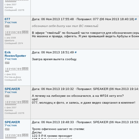
с фев 2007
Арктика
Сообщений: 10278
077
Дата: 06 Ноя 2013 17:55:48 · Поправил: 077 (06 Ноя 2013 18:40:18)
#
Участник
обозначил себя диспу как тип ВС тяжелый
В эфире "тяжёлый" по большей части говорится для обозначения серьё
Но махина и правда, офигеть. Я уже привыкший видеть Арбузы и Боинги
с апр 2008
Шамбала
Сообщений: 2974
Erik
Дата: 06 Ноя 2013 18:51:49
#
RostovSpotter
Участник
Завтра время вылета сообщу.
с фев 2011
Ростов-на-Дону
Сообщений: 625
SPEAKER
Дата: 06 Ноя 2013 19:10:32 · Поправил: SPEAKER (06 Ноя 2013 19:14
Участник
А почему на либхоуме он обозначился, а на ФР24 нету его?
upd:
077, молодец и фото, и запись, и даже видео сварганил в комплект!
с фев 2007
Арктика
Сообщений: 10278
SPEAKER
Дата: 06 Ноя 2013 19:48:33 · Поправил: SPEAKER (06 Ноя 2013 19:53
Участник
Тропо офигенно шагает по степям:
Диспы:
122.5 Р-К громко проходит