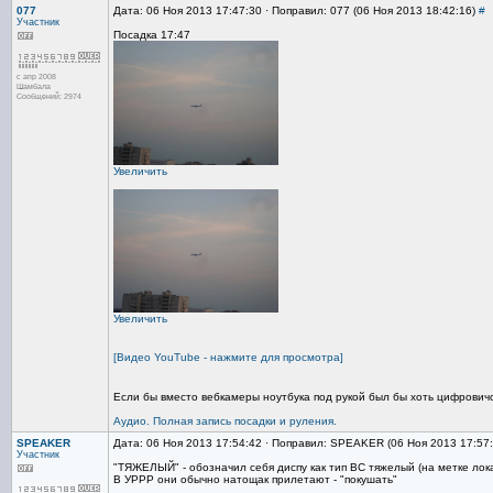
077
Дата: 06 Ноя 2013 17:47:30 · Поправил: 077 (06 Ноя 2013 18:42:16)
#
Участник
Посадка 17:47
с апр 2008
Шамбала
Сообщений: 2974
Увеличить
Увеличить
[Видео YouTube - нажмите для просмотра]
Если бы вместо вебкамеры ноутбука под рукой был бы хоть цифровичо
Аудио. Полная запись посадки и руления.
SPEAKER
Дата: 06 Ноя 2013 17:54:42 · Поправил: SPEAKER (06 Ноя 2013 17:57
Участник
"ТЯЖЕЛЫЙ" - обозначил себя диспу как тип ВС тяжелый (на метке лока
В УРРР они обычно натощак прилетают - "покушать"