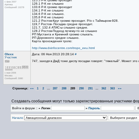
125.5 Р-К громко проходит
с фев 2007
126.1 Р-К не слышно
Арктика
133.6 Р-К громко проходит
Сообщений: 10278
134.1 Р-К не слышно
134.6 Р-К не слышно.
135,6 Р-К не слышно
121.2 Ростов-Круг громко проходит. Р/о с Таймыром-928.
119,7 Ростов- Посадка средне проходит.
121.7, 132.4 АТИС-ы слышно средне.
128.2 Ростов-Подход почему-то не слышно
РП Мустанга и Кремний громко слыхать.
РП Дорожного средне слышно.
Карта прохождения тропо:
http://www.dxinfocentre.com/tropo_eeu.html
Olexx
Дата: 06 Ноя 2013 20:28:14
#
Участник
747, заходя в ДмД тоже диспу посадки говорят: "тяжелый". Может это к
с мая 2006
Москва
Сообщений: 3080
Страница:
««
...
...
»»
1
2
287
288
289
290
291
362
363
Создавать сообщения могут только зарегистрированные участники фо
Войти в форум ::
» Логин
»
Пароль
Начало