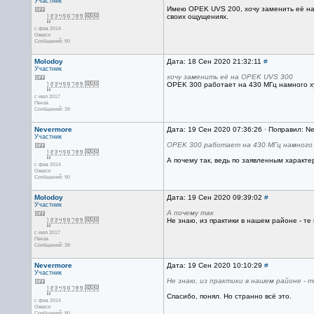
Участник
Имею OPEK UVS 200, хочу заменить её на 
своих ощущениях.
с фев 2014
Озерск
Сообщений: 90
Molodoy
Дата: 18 Сен 2020 21:32:11
#
Участник
хочу заменить её на OPEK UVS 300
OPEK 300 работает на 430 МГц намного 
с июл 2017
Пенза
Сообщений: 39
Nevermore
Дата: 19 Сен 2020 07:36:26 · Поправил: N
Участник
OPEK 300 работает на 430 МГц намного
А почему так, ведь по заявленным характ
с фев 2014
Озерск
Сообщений: 90
Molodoy
Дата: 19 Сен 2020 09:39:02
#
Участник
А почему так
Не знаю, из практики в нашем районе - те
с июл 2017
Пенза
Сообщений: 39
Nevermore
Дата: 19 Сен 2020 10:10:29
#
Участник
Не знаю, из практики в нашем районе - 
Спасибо, понял. Но странно всё это.
с фев 2014
Озерск
Сообщений: 90