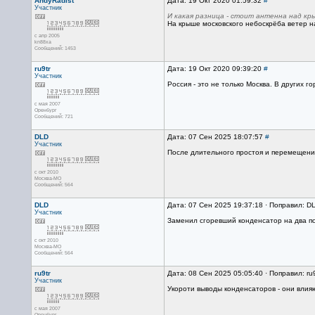
AndyRadist
Дата: 19 Окт 2020 01:59:32
#
Участник
И какая разница - стоит антенна над к
На крыше московского небоскрёба ветер н
с апр 2005
kn88xa
Сообщений: 1453
ru9tr
Дата: 19 Окт 2020 09:39:20
#
Участник
Россия - это не только Москва. В других 
с мая 2007
Оренбург
Сообщений: 721
DLD
Дата: 07 Сен 2025 18:07:57
#
Участник
После длительного простоя и перемещения
с окт 2010
Москва-МО
Сообщений: 564
DLD
Дата: 07 Сен 2025 19:37:18 · Поправил: D
Участник
Заменил сгоревший конденсатор на два по
с окт 2010
Москва-МО
Сообщений: 564
ru9tr
Дата: 08 Сен 2025 05:05:40 · Поправил: ru
Участник
Укороти выводы конденсаторов - они влия
с мая 2007
Оренбург