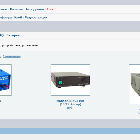
тоты
·
Копилка
·
Аэродромы
·
Live!
-форум
·
Клуб
·
Радиостанции
AQ
·
Галерея
·
, устройство, установка
u
,
Энергомаш
5
Manson SPA-8100
(10/12 Ампер)
руб.
(