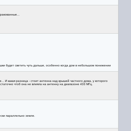
ракованные...
ушки будет светить чуть дальше, особенно когда дом в небольшом понижении
е... И какая разница - стоит антенна над крышей частного дома, у которого
таточно чтоб она не влияла на антенну на диапазоне 433 МГц.
ески параллельно земле.