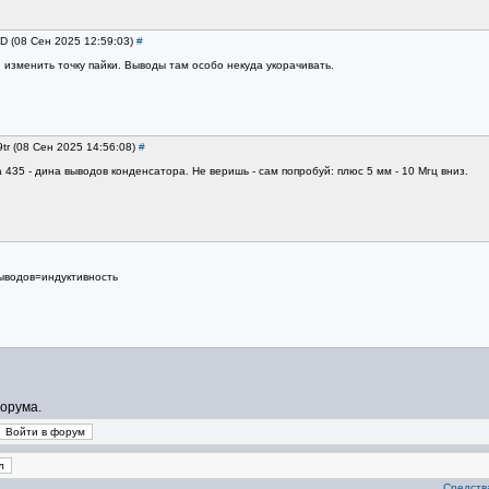
LD (08 Сен 2025 12:59:03)
#
изменить точку пайки. Выводы там особо некуда укорачивать.
9tr (08 Сен 2025 14:56:08)
#
 435 - дина выводов конденсатора. Не веришь - сам попробуй: плюс 5 мм - 10 Мгц вниз.
выводов=индуктивность
орума.
Средства