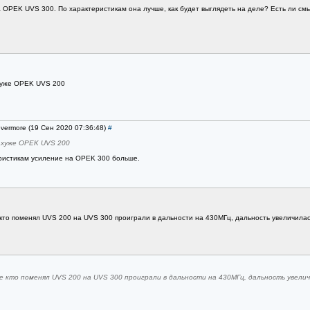
OPEK UVS 300. По характеристикам она лучше, как будет выглядеть на деле? Есть ли смыс
хуже OPEK UVS 200
evermore (19 Сен 2020 07:36:48)
#
 хуже OPEK UVS 200
еристикам усиление на OPEK 300 больше.
 кто поменял UVS 200 на UVS 300 проиграли в дальности на 430МГц, дальность увеличилас
те кто поменял UVS 200 на UVS 300 проиграли в дальности на 430МГц, дальность увелич