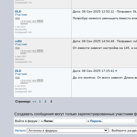
Сообщений: 721
DLD
Дата: 08 Сен 2025 12:52:11 · Поправил: D
Участник
Попробую немного уменьшить ёмкость или 
с окт 2010
Москва-МО
Сообщений: 564
ru9tr
Дата: 08 Сен 2025 14:54:46 · Поправил: ru
Участник
От емкости зависит настройка на 145, а на
с мая 2007
Оренбург
Сообщений: 721
DLD
Дата: 08 Сен 2025 17:15:41
#
Участник
Да это понятно. От всего зависит. Длина 
с окт 2010
Москва-МО
Сообщений: 564
Страница:
««
1
2
3
Создавать сообщения могут только зарегистрированные участники ф
Войти в форум ::
» Логин
»
Пароль
Начало