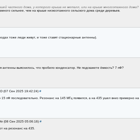
рышей частного дома, у которого крыша не металл, или на крыше многоэтажного дома?
амного сильнее, чем на крыше низкоэтажного сельского дома среди деревьев.
городах тоже люди живут, и тоже ставят стационарные антенны).
 антенны выяснилось, что пробило конденсатор. Не подскажете ёмкость? 7 пФ?
LD (07 Сен 2025 19:42:24)
#
 15 пФ последовательно. Резонанс на 145 МГц появился, а на 435 ушел вниз примерно на 
9tr (08 Сен 2025 05:06:16)
#
ют на резонанс на 435.