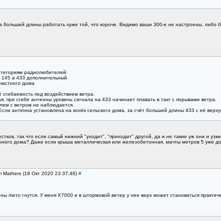
большей длины работать хуже той, что короче. Видимо ваши 300-е не настроены, либо б
атегориям радиолюбителей:
я 145 а 433 дополнительный
 частного дома
 сгибаемость под воздействием ветра.
я, при сгибе антенны уровень сигнала на 433 начинает плавать в такт с порывами ветра.
лем с ветром не наблюдается.
сли антенна установлена на конёк сельского дома, за счёт большей длины 433 с её верх
тков, так что если самый нижний "уходит", "приходит" другой, да и не такие уж они и узки
ного дома? Даже если крыша металлическая или железобетонная, мачты метров 5 уже дос
m Mathers (18 Окт 2020 23:37:46)
#
ы люто гнутся. У меня X7000 и в штормовой ветер у нее верх может становиться практич