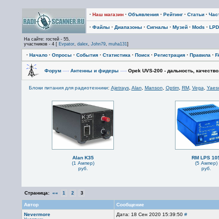
·
Наш магазин
·
Объявления
·
Рейтинг
·
Статьи
·
Час
·
Файлы
·
Диапазоны
·
Сигналы
·
Музей
·
Mods
·
LPD
На сайте: гостей - 55,
участников - 4 [
Evpator
,
dalex
,
John79
,
muha131
]
·
Начало
·
Опросы
·
События
·
Статистика
·
Поиск
·
Регистрация
·
Правила
·
F
Форум
—›
Антенны и фидеры
—›
Opek UVS-200 - дальность, качество
Блоки питания для радиотехники
:
Ajetrays
,
Alan
,
Manson
,
Optim
,
RM
,
Vega
,
Yaes
Alan K35
RM LPS 10
(1 Ампер)
(5 Ампер)
руб.
руб.
Страница:
««
1
2
3
Автор
Сообщение
Nevermore
Дата: 18 Сен 2020 15:39:50
#