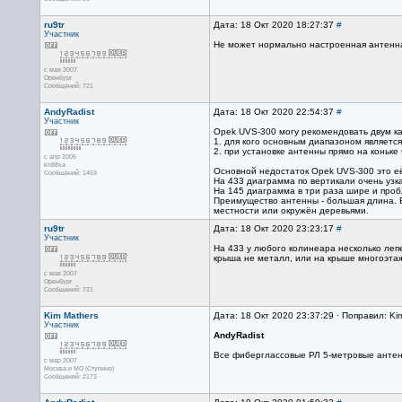
ru9tr
Дата: 18 Окт 2020 18:27:37
#
Участник
Не может нормально настроенная антенна 
с мая 2007
Оренбург
Сообщений: 721
AndyRadist
Дата: 18 Окт 2020 22:54:37
#
Участник
Opek UVS-300 могу рекомендовать двум к
1. для кого основным диапазоном являетс
2. при установке антенны прямо на коньке
с апр 2005
kn88xa
Основной недостаток Opek UVS-300 это её
Сообщений: 1453
На 433 диаграмма по вертикали очень узка
На 145 диаграмма в три раза шире и проб
Преимущество антенны - большая длина. Е
местности или окружён деревьями.
ru9tr
Дата: 18 Окт 2020 23:23:17
#
Участник
На 433 у любого колинеара несколько лепес
крыша не металл, или на крыше многоэтаж
с мая 2007
Оренбург
Сообщений: 721
Kim Mathers
Дата: 18 Окт 2020 23:37:29 · Поправил: Ki
Участник
AndyRadist
Все фиберглассовые РЛ 5-метровые антенн
с мар 2007
Москва и МО (Ступино)
Сообщений: 2173