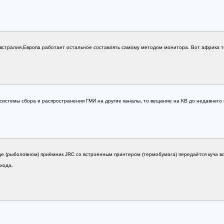
встралия,Европа работает остальное составлять самому методом монитора. Вот африка то ж
 системы сбора и распространения ГМИ на другие каналы, то вещание на КВ до недавнего 
де (рыболовном) приёмник JRC со встроенным принтером (термобумага) передаётся куча вс
хода.