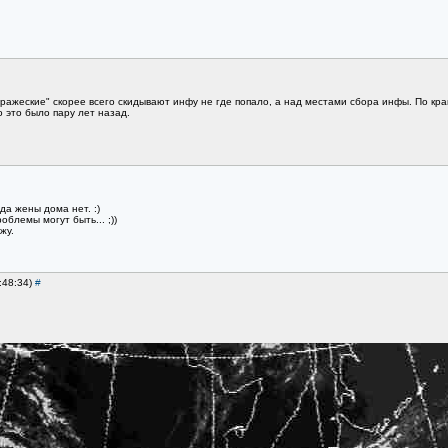
вражеские" скорее всего скидывают инфу не где попало, а над местами сбора инфы. По кр
 это было пару лет назад.
да жены дома нет. :)
облемы могут быть... ;))
жу.
:48:34)
#