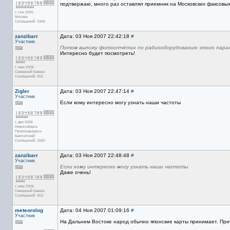
подтвержаю, много раз оставлял приемник на Московских факсовых ч
с сен 2005
Москва
Сообщений: 3346
zanzibarr
Дата: 03 Ноя 2007 22:42:18
#
Участник
Потом выложу фотоотчётик по радиооборудованию этого парах
Интересно будет посмотреть!
с июн 2006
Северный Кавказ
Сообщений: 453
Zigler
Дата: 03 Ноя 2007 22:47:14
#
Участник
Если кому интересно могу узнать наши частоты
с дек 2006
Новосибирск
Петропавловск-
Камчатский
Сообщений: 1582
zanzibarr
Дата: 03 Ноя 2007 22:48:48
#
Участник
Если кому интересно могу узнать наши частоты
Даже очень!
с июн 2006
Северный Кавказ
Сообщений: 453
meteorolog
Дата: 04 Ноя 2007 01:09:16
#
Участник
На Дальнем Востоке народ обычно японские карты принимает. Приче