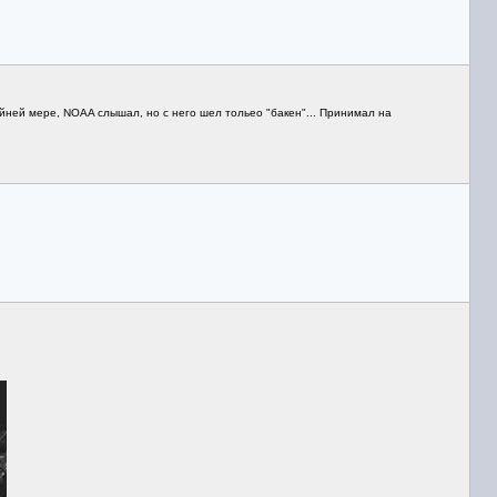
айней мере, NOAA слышал, но с него шел тольео "бакен"... Принимал на