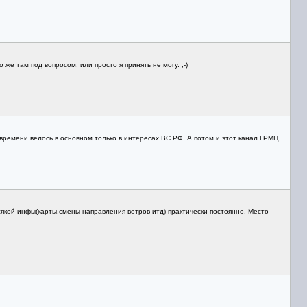
е там под вопросом, или просто я принять не могу. ;-)
времени велось в основном только в интересах ВС РФ. А потом и этот канал ГРМЦ
якой инфы(карты,смены направления ветров итд) практически постоянно. Место