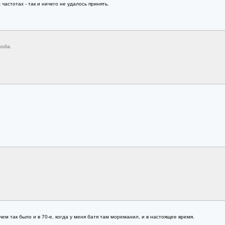
астотах - так и ничего не удалось принять.
ода.
м так было и в 70-е, когда у меня батя там мореманил, и в настоящее время.