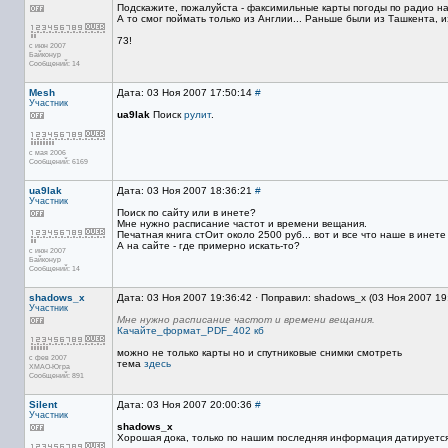
Подскажите, пожалуйста - факсимильные карты погоды по радио н
А то смог поймать только из Англии... Раньше были из Ташкента, из
73!
с июн 2007
Байконур
Сообщений: 14
Mesh
Дата: 03 Ноя 2007 17:50:14
#
Участник
ua9lak
Поиск
рулит
.
с мая 2006
Сообщений: 6169
ua9lak
Дата: 03 Ноя 2007 18:36:21
#
Участник
Поиск по сайту или в инете?
Мне нужно расписание частот и времени вещания.
Печатная книга стОит около 2500 руб... вот и все что наше в инете 
А на сайте - где примерно искать-то?
с июн 2007
Байконур
Сообщений: 14
shadows_x
Дата: 03 Ноя 2007 19:36:42 · Поправил: shadows_x (03 Ноя 2007 19
Участник
Мне нужно расписание частот и времени вещания.
Качайте_формат_PDF_402 кб
можно не только карты но и спутниковые снимки смотреть
с фев 2007
тема
здесь
ХМАО-Югра
Сообщений: 891
Silent
Дата: 03 Ноя 2007 20:00:36
#
Участник
shadows_x
Хорошая дока, только по нашим последняя информация датируется 