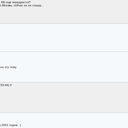
а КВ еще передаются?
 Москвы, сейчас их не слышу...
на эту тему.
:53:44)
#
2002 годом. :(