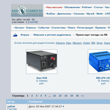
·
Наш магазин
·
Объявления
·
Рейтинг
·
Статьи
·
Час
·
Файлы
·
Диапазоны
·
Сигналы
·
Музей
·
Mods
·
LPD
На сайте: гостей - 54,
участников - 1 [
bush49
]
·
Начало
·
Опросы
·
События
·
Статистика
·
Поиск
·
Регистрация
·
Правила
·
F
Форум
—›
Морская и речная радиосвязь
—›
Прием карт погоды на КВ
Блоки питания для радиотехники
:
Ajetrays
,
Alan
,
Manson
,
Optim
,
RM
,
Vega
,
Yaes
Alan K35
RM LPS 10
(1 Ампер)
(5 Ампер)
руб.
руб.
Страница:
...
»»
1
2
3
4
5
12
13
14
15
16
Автор
Сообщение
ua9lak
Дата: 03 Ноя 2007 17:34:27
#
Участник