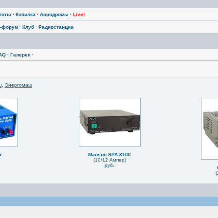
тоты
·
Копилка
·
Аэродромы
·
Live!
-форум
·
Клуб
·
Радиостанции
AQ
·
Галерея
·
u
,
Энергомаш
5
Manson SPA-8100
(10/12 Ампер)
руб.
(