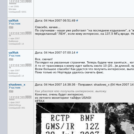
с окт 2005
Москва
Сообщений: 6001
ua9lak
Дата: 04 Ноя 2007 06:51:49
#
Участник
Спасибо, качаю...
По спутникам - наши уже работают "на последнем издыхании", а "
переделанный "ЛЕН", если кому интересно, на 137,5 МГц вроде. Но
с июн 2007
Байконур
Сообщений: 14
ua9lak
Дата: 04 Ноя 2007 07:00:14
#
Участник
Все, скачал!
Поглядел на указанные странички. Теперь будем чем заняться... ког
А то от трансивера к компу идет кабель около 10 (20...)м длиной, пр
Всем большое спасибо! Как удастся что получить интересное, выло
с июн 2007
Пока только из Нортвуда удалось скачать факс.
Байконур
Сообщений: 14
shadows_x
Дата: 04 Ноя 2007 14:38:36 · Поправил: shadows_x (04 Ноя 2007 14
Участник
Как удастся что получить интересное, выложу.
Конечно, очень будет интересно.
из летнего мониторинг тайфун USAGI
HFFAX
с фев 2007
ХМАО-Югра
Сообщений: 891