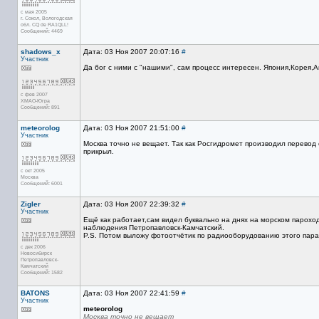
с мая 2005
г. Сокол, Вологодская
обл. CQ de RA1QLL!
Сообщений: 4469
shadows_x
Дата: 03 Ноя 2007 20:07:16
#
Участник
Да бог с ними с "нашими", сам процесс интересен. Япония,Корея,А
с фев 2007
ХМАО-Югра
Сообщений: 891
meteorolog
Дата: 03 Ноя 2007 21:51:00
#
Участник
Москва точно не вещает. Так как Росгидромет производил перевод
прикрыл.
с окт 2005
Москва
Сообщений: 6001
Zigler
Дата: 03 Ноя 2007 22:39:32
#
Участник
Ещё как работает,сам видел буквально на днях на морском парохо
наблюдения Петропавловск-Камчатский.
P.S. Потом выложу фотоотчётик по радиооборудованию этого пара
с дек 2006
Новосибирск
Петропавловск-
Камчатский
Сообщений: 1582
BATONS
Дата: 03 Ноя 2007 22:41:59
#
Участник
meteorolog
Москва точно не вещает