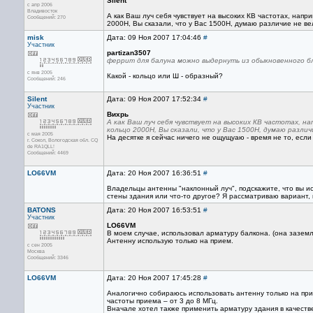
Silent
с апр 2006
Владивосток
А как Ваш луч себя чувствует на высоких КВ частотах, напр
Сообщений: 270
2000H, Вы сказали, что у Вас 1500H, думаю различие не ве
misk
Дата: 09 Ноя 2007 17:04:46
#
Участник
partizan3507
феррит для балуна можно выдернуть из обыкновенного б
с янв 2005
Какой - кольцо или Ш - образный?
Сообщений: 246
Silent
Дата: 09 Ноя 2007 17:52:34
#
Участник
Вихрь
А как Ваш луч себя чувствует на высоких КВ частотах, н
кольцо 2000H, Вы сказали, что у Вас 1500H, думаю различ
с мая 2005
На десятке я сейчас ничего не ощущуаю - время не то, если
г. Сокол, Вологодская обл. CQ
de RA1QLL!
Сообщений: 4469
LO66VM
Дата: 20 Ноя 2007 16:36:51
#
Владельцы антенны "наклонный луч", подскажите, что вы ис
стены здания или что-то другое? Я рассматриваю вариант, 
BATONS
Дата: 20 Ноя 2007 16:53:51
#
Участник
LO66VM
В моем случае, использовал арматуру балкона. (она зазем
Антенну использую только на прием.
с сен 2005
Москва
Сообщений: 3346
LO66VM
Дата: 20 Ноя 2007 17:45:28
#
Аналогично собираюсь использовать антенну только на при
частоты приема – от 3 до 8 МГц.
Вначале хотел также применить арматуру здания в качеств