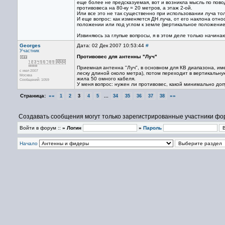
еще более не предсказуемая, вот и возникла мысль по пово
противовеса на 80-ку = 20 метров, а этаж 2-ой.
Или все это не так существенно при использовании луча то
И еще вопрос: как изменяется ДН луча, от его наклона отно
положении или под углом к земле (вертикальное положение
Извиняюсь за глупые вопросы, я в этом деле только начинаю
Georges
Дата: 02 Дек 2007 10:53:44
#
Участник
Противовес для антенны "Луч"
Приемная антенна "Луч", в основном для КВ диапазона, име
с июл 2007
леску длиной около метра), потом переходит в вертикальну
Москва
жила 50 омного кабеля.
Сообщений: 1059
У меня вопрос: нужен ли противовес, какой минимально доп
Страница:
««
...
»»
1
2
3
4
5
34
35
36
37
38
Создавать сообщения могут только зарегистрированные участники фо
Войти в форум ::
» Логин
»
Пароль
Начало