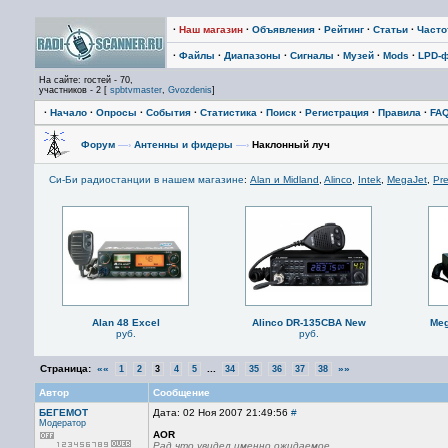
·
Наш магазин
·
Объявления
·
Рейтинг
·
Статьи
·
Част
·
Файлы
·
Диапазоны
·
Сигналы
·
Музей
·
Mods
·
LPD-
На сайте: гостей - 70,
участников - 2 [
spbtvmaster
,
Gvozdenis
]
·
Начало
·
Опросы
·
События
·
Статистика
·
Поиск
·
Регистрация
·
Правила
·
FA
Форум
—›
Антенны и фидеры
—›
Наклонный луч
Си-Би радиостанции в нашем магазине
:
Alan и Midland
,
Alinco
,
Intek
,
MegaJet
,
Pre
Alan 48 Excel
Alinco DR-135CBA New
Meg
руб.
руб.
Страница:
««
...
»»
1
2
3
4
5
34
35
36
37
38
Автор
Сообщение
БЕГЕМОТ
Дата: 02 Ноя 2007 21:49:56
#
Модератор
AOR
Рад что увидел именно ожидаемое.