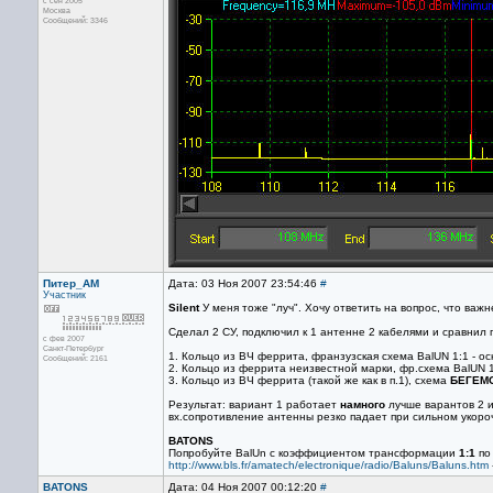
с сен 2005
Москва
Сообщений: 3346
Питер_AM
Дата: 03 Ноя 2007 23:54:46
#
Участник
Silent
У меня тоже "луч". Хочу ответить на вопрос, что важ
Сделал 2 СУ, подключил к 1 антенне 2 кабелями и сравнил
с фев 2007
Санкт-Петербург
1. Кольцо из ВЧ феррита, франзузская схема BalUN 1:1 - о
Сообщений: 2161
2. Кольцо из феррита неизвестной марки, фр.схема BalUN 1
3. Кольцо из ВЧ феррита (такой же как в п.1), схема
БЕГЕМ
Результат: вариант 1 работает
намного
лучше варантов 2 и 
вх.сопротивление антенны резко падает при сильном укор
BATONS
Попробуйте BalUn с коэффициентом трансформации
1:1
по
http://www.bls.fr/amatech/electronique/radio/Baluns/Baluns.htm
BATONS
Дата: 04 Ноя 2007 00:12:20
#