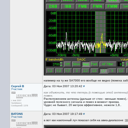
напимер на ту же SA7000 его вообще не видно (помеха заб
Сергей В
Дата: 03 Ноя 2007 13:20:42
#
Участник
как объяснить, то что теперь (с помощью этой антенны)
помех.
Расположением антенны (дальше от стен - меньше помех),
с янв 2007
уровней полезного сигнала и помех в момент приема.
Челябинск
Чудес не бывает, 20 метров эффективнее, нежели 1,8..
Сообщений: 1378
BATONS
Дата: 03 Ноя 2007 19:17:49
#
Участник
а вот как наклонный луч показал себя на авиа-диапазоне :)))