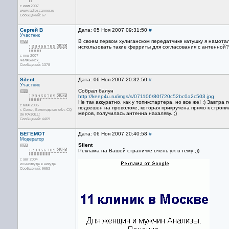
с июл 2007
www.radioscanner.ru
Сообщений: 67
Сергей В
Дата: 05 Ноя 2007 09:31:50
#
Участник
В своем первом хулиганском передатчике катушку я намот
использовать такие ферриты для согласования с антенной?
с янв 2007
Челябинск
Сообщений: 1378
Silent
Дата: 06 Ноя 2007 20:32:50
#
Участник
Собрал балун
http://keep4u.ru/imgs/s/071106/80f720c52bc0a2c503.jpg
Не так аккуратно, как у топикстартера, но все же! ;) Завт
с мая 2005
подвешен на проволоке, которая прикручена прямо к стропи
г. Сокол, Вологодская обл. CQ
меров, получилась антенна нахаляву. ;)
de RA1QLL!
Сообщений: 4469
БЕГЕМОТ
Дата: 06 Ноя 2007 20:40:58
#
Модератор
Silent
Реклама на Вашей страничке очень уж в тему ;))
с авг 2004
из ниоткуда в никуда
Сообщений: 9653