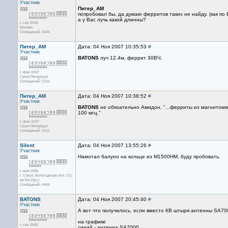
Участник
Питер_AM
попробовал бы, да думаю ферритов таких не найду. (как по 
а у Вас лучь какой длинны?
с сен 2005
Москва
Сообщений: 3346
Питер_AM
Дата: 04 Ноя 2007 10:35:53
#
Участник
BATONS
луч 12.4м, феррит 30ВЧ.
с фев 2007
Санкт-Петербург
Сообщений: 2161
Питер_AM
Дата: 04 Ноя 2007 10:38:52
#
Участник
BATONS
не обязательно Амидон, "...ферриты из магнитом
100 мгц."
с фев 2007
Санкт-Петербург
Сообщений: 2161
Silent
Дата: 04 Ноя 2007 13:55:26
#
Участник
Намотал балуно на кольце из М1500НМ, буду пробовать.
с мая 2005
г. Сокол, Вологодская обл. CQ
de RA1QLL!
Сообщений: 4469
BATONS
Дата: 04 Ноя 2007 20:45:40
#
Участник
А вот что получилось, если вместо КВ штыря антенны SA70
на графике
с сен 2005
синий - антенна SA7000