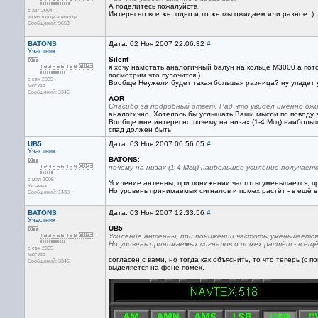
А поделитесь пожалуйста.
с авг 2004
Интересно все же, одно и то же мы ожидаем или разное :)
из ниоткуда в никуда
Сообщений: 9653
BATONS
Дата: 02 Ноя 2007 22:06:32
#
Участник
Silent
я хочу намотать аналогичный балун на кольце М3000 а пот
посмотрим что пулочится:)
с сен 2005
Вообще Неужели будет такая большая разница? ну упадет у
Москва
Сообщений: 3346
AOR
Спасибо за подробный ответ. Рад что увидел именно ож
аналогично. Хотелось бы услышать Ваши мысли по поводу э
Вообще мне интересно почему на низах (1-4 Мгц) наибольше
спад должен быть
UB5
Дата: 03 Ноя 2007 00:56:05
#
Участник
BATONS
:
почему на низах (1-4 Мгц) наибольшее усиление получает
с мая 2005
Усиление антенны, при понижении частоты уменьшается, п
Украина
Но уровень принимаемых сигналов и помех растёт - в ещё 
Сообщений: 1439
BATONS
Дата: 03 Ноя 2007 12:33:56
#
Участник
UB5
Усиление антенны, при понижении частоты уменьшается,
Но уровень принимаемых сигналов и помех растёт - в ещ
с сен 2005
Москва
согласен с вами, но тогда как объяснить, то что теперь (с
Сообщений: 3346
выделяется на фоне помех.