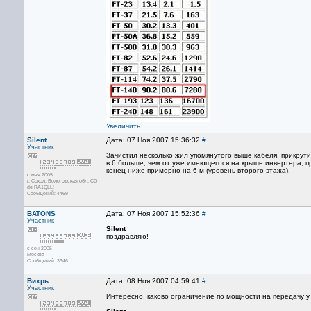
Увеличить
Silent
Дата: 07 Ноя 2007 15:36:32
#
Участник
Зачистил несколько жил упомянутого выше кабеля, прикрути
в 6 больше, чем от уже имеющегося на крыше инвертера, пр
конец ниже примерно на 6 м (уровень второго этажа).
с мая 2005
г. Сокол, Вологодская обл. CQ
de RA1QLL!
Сообщений: 4469
BATONS
Дата: 07 Ноя 2007 15:52:36
#
Участник
Silent
поздравляю!
с сен 2005
Москва
Сообщений: 3346
Вихрь
Дата: 08 Ноя 2007 04:59:41
#
Участник
Интересно, каково ограничение по мощности на передачу у