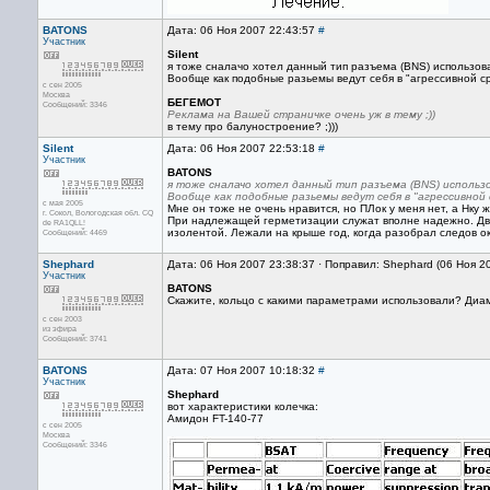
BATONS
Дата: 06 Ноя 2007 22:43:57
#
Участник
Silent
я тоже сналачо хотел данный тип разъема (BNS) использоват
Вообще как подобные разьемы ведут себя в "агрессивной ср
с сен 2005
Москва
БЕГЕМОТ
Сообщений: 3346
Реклама на Вашей страничке очень уж в тему ;))
в тему про балуностроение? ;)))
Silent
Дата: 06 Ноя 2007 22:53:18
#
Участник
BATONS
я тоже сналачо хотел данный тип разъема (BNS) использо
Вообще как подобные разьемы ведут себя в "агрессивной
с мая 2005
Мне он тоже не очень нравится, но ПЛок у меня нет, а Нку ж
г. Сокол, Вологодская обл. CQ
При надлежащей герметизации служат вполне надежно. Дв
de RA1QLL!
изолентой. Лежали на крыше год, когда разобрал следов 
Сообщений: 4469
Shephard
Дата: 06 Ноя 2007 23:38:37 · Поправил: Shephard (06 Ноя 2
Участник
BATONS
Скажите, кольцо с какими параметрами использовали? Диа
с сен 2003
из эфира
Сообщений: 3741
BATONS
Дата: 07 Ноя 2007 10:18:32
#
Участник
Shephard
вот характеристики колечка:
Амидон FT-140-77
с сен 2005
Москва
Сообщений: 3346