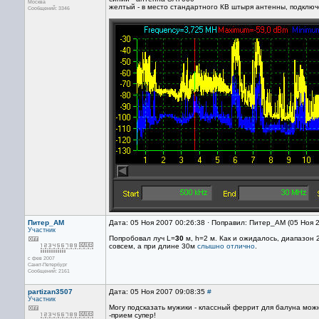
Москва
желтый - в место стандартного КВ штыря антенны, подключ
Сообщений: 3346
Питер_AM
Дата: 05 Ноя 2007 00:26:38 · Поправил: Питер_AM (05 Ноя 
Участник
Попробовал луч L=
30
м, h=2 м. Как и ожидалось, диапазон 
совсем, а при длине 30м
слышно отлично
.
с фев 2007
Санкт-Петербург
Сообщений: 2161
partizan3507
Дата: 05 Ноя 2007 09:08:35
#
Участник
Могу подсказать мужики - классный феррит для балуна мож
-прием супер!