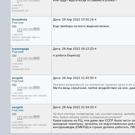
Или будут ждать когда оставшиеся уложат?
с янв 2009
в пути
Сообщений: 137
Gvozdenis
Дата: 28 Апр 2022 15:50:16
#
Участник
Еще приборы ночного видения можно.
с апр 2014
Украина, Николаев, Одесса
Сообщений: 1825
ivanovgoga
Дата: 28 Апр 2022 16:12:23
#
Участник
и робота Бориса))
с янв 2014
Грузия
Сообщений: 3616
sergsib
Дата: 28 Апр 2022 21:45:55
#
Участник
Никаких разрушений на антеннах первого цеха я не з
Мачта вещь серьёзная, любое воздействие на нее, даже 
с сен 2015
Новосибирская обл. QTH- -NO15UL
Сообщений: 4057
sergsib
Дата: 28 Апр 2022 21:54:20
#
Участник
Ну вот теперь посмотрим, как усилят охрану, выдад
Или будут ждать когда оставшиеся уложат?
Какая охрана на РЦ, она даже при СССР была чисто си
с сен 2015
выходные тракторах, качались на подготовленных для п
Новосибирская обл. QTH- -NO15UL
контрразведка (СМЕРШ) в стране должна работать, ПВ
Сообщений: 4057