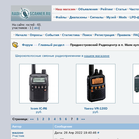
·
Наш магазин
·
Объявления
·
Рейтинг
·
Статьи
·
Част
·
Файлы
·
Диапазоны
·
Сигналы
·
Музей
·
Mods
·
LPD-
На сайте: гостей - 63,
участников - 1 [
ako
]
·
Начало
·
Опросы
·
События
·
Статистика
·
Поиск
·
Регистрация
·
Правила
·
FA
Форум
—›
Главный раздел
—›
Приднестровский Радиоцентр в п. Маяк ку
Широкополосные связные радиоприемники в
нашем магазине
Icom IC-R6
Yaesu VR-120D
руб.
руб.
Страница:
««
»»
1
2
3
4
5
6
7
8
Автор
Сообщение
wazzoo
Дата: 26 Апр 2022 19:40:46
#
Участник