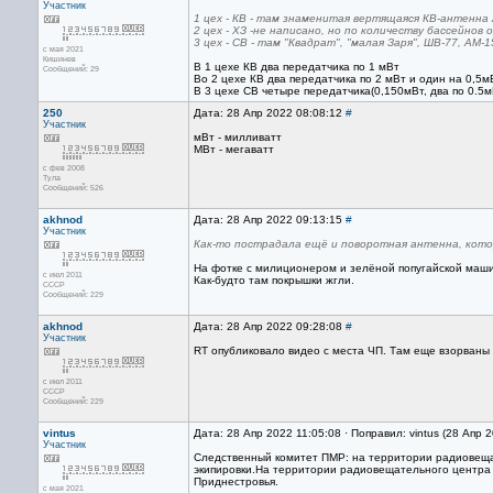
Участник
1 цех - КВ - там знаменитая вертящаяся КВ-антенна 
2 цех - ХЗ -не написано, но по количеству бассейнов
3 цех - СВ - там "Квадрат", "малая Заря", ШВ-77, АМ-
с мая 2021
Кишинев
В 1 цехе КВ два передатчика по 1 мВт
Сообщений: 29
Во 2 цехе КВ два передатчика по 2 мВт и один на 0,5м
В 3 цехе СВ четыре передатчика(0,150мВт, два по 0.5м
250
Дата: 28 Апр 2022 08:08:12
#
Участник
мВт - милливатт
МВт - мегаватт
с фев 2008
Тула
Сообщений: 526
akhnod
Дата: 28 Апр 2022 09:13:15
#
Участник
Как-то пострадала ещё и поворотная антенна, кото
На фотке с милиционером и зелёной попугайской машин
с июл 2011
Как-будто там покрышки жгли.
CCCP
Сообщений: 229
akhnod
Дата: 28 Апр 2022 09:28:08
#
Участник
RT опубликовало видео с места ЧП. Там еще взорваны 
с июл 2011
CCCP
Сообщений: 229
vintus
Дата: 28 Апр 2022 11:05:08 · Поправил: vintus (28 Апр 
Участник
Следственный комитет ПМР: на территории радиовещат
экипировки.На территории радиовещательного центра 
Приднестровья.
с мая 2021