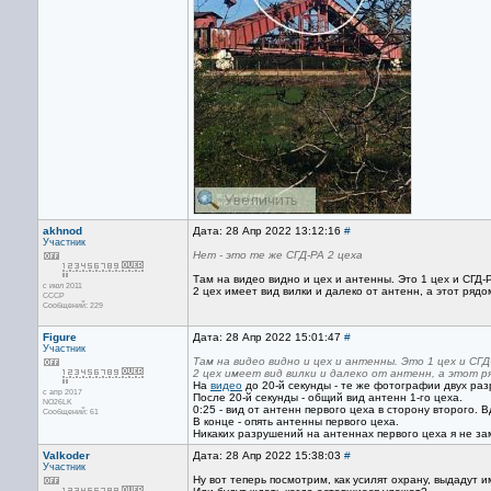
akhnod
Дата: 28 Апр 2022 13:12:16
#
Участник
Нет - это те же СГД-РА 2 цеха
Там на видео видно и цех и антенны. Это 1 цех и СГД-
с июл 2011
2 цех имеет вид вилки и далеко от антенн, а этот ряд
CCCP
Сообщений: 229
Figure
Дата: 28 Апр 2022 15:01:47
#
Участник
Там на видео видно и цех и антенны. Это 1 цех и СГД
2 цех имеет вид вилки и далеко от антенн, а этот р
На
видео
до 20-й секунды - те же фотографии двух раз
с апр 2017
После 20-й секунды - общий вид антенн 1-го цеха.
NO26LK
0:25 - вид от антенн первого цеха в сторону второго.
Сообщений: 61
В конце - опять антенны первого цеха.
Никаких разрушений на антеннах первого цеха я не зам
Valkoder
Дата: 28 Апр 2022 15:38:03
#
Участник
Ну вот теперь посмотрим, как усилят охрану, выдадут 