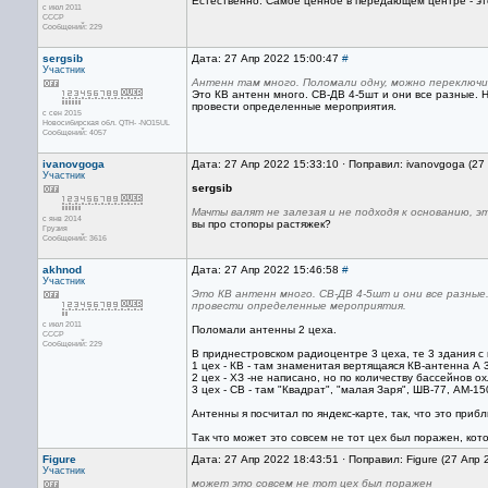
Естественно. Самое ценное в передающем центре - эт
с июл 2011
CCCP
Сообщений: 229
sergsib
Дата: 27 Апр 2022 15:00:47
#
Участник
Антенн там много. Поломали одну, можно переключи
Это КВ антенн много. СВ-ДВ 4-5шт и они все разные. 
провести определенные мероприятия.
с сен 2015
Новосибирская обл. QTH- -NO15UL
Сообщений: 4057
ivanovgoga
Дата: 27 Апр 2022 15:33:10 · Поправил: ivanovgoga (27
Участник
sergsib
Мачты валят не залезая и не подходя к основанию, э
с янв 2014
вы про стопоры растяжек?
Грузия
Сообщений: 3616
akhnod
Дата: 27 Апр 2022 15:46:58
#
Участник
Это КВ антенн много. СВ-ДВ 4-5шт и они все разные
провести определенные мероприятия.
с июл 2011
Поломали антенны 2 цеха.
CCCP
Сообщений: 229
В приднестровском радиоцентре 3 цеха, те 3 здания с
1 цех - КВ - там знаменитая вертящаяся КВ-антенна А 3
2 цех - ХЗ -не написано, но по количеству бассейнов 
3 цех - СВ - там "Квадрат", "малая Заря", ШВ-77, АМ-15
Антенны я посчитал по яндекс-карте, так, что это приб
Так что может это совсем не тот цех был поражен, кот
Figure
Дата: 27 Апр 2022 18:43:51 · Поправил: Figure (27 Апр
Участник
может это совсем не тот цех был поражен