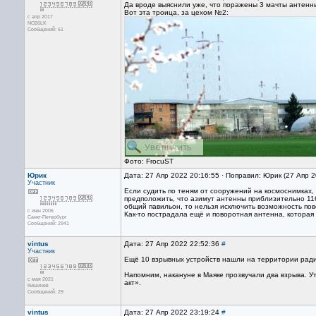
Да вроде выяснили уже, что поражены 3 мачты антенны
Вот эта троица, за цехом №2:
с апр 2017
NO26LK
Сообщений: 61
Фото: FrocuST
Юрик
Дата: 27 Апр 2022 20:16:55 · Поправил: Юрик (27 Апр 
Участник
Если судить по теням от сооружений на космоснимках
предположить, что азимут антенны приблизительно 116 
общий павильон, то нельзя исключить возможность по
с июн 2006
Как-то пострадала ещё и поворотная антенна, которая
Санкт-Петербург
Сообщений: 2941
vintus
Дата: 27 Апр 2022 22:52:36
#
Участник
Ещё 10 взрывных устройств нашли на территории ради
Напомним, накануне в Маяке прозвучали два взрыва. У
с мая 2021
акт».
Кишинев
Сообщений: 29
vintus
Дата: 27 Апр 2022 23:19:24
#