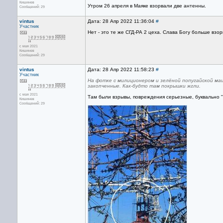
Кишинев
Утром 26 апреля в Маяке взорвали две антенны.
Сообщений: 29
vintus
Дата: 28 Апр 2022 11:36:04
#
Участник
Нет - это те же СГД-РА 2 цеха. Слава Богу больше взор
с мая 2021
Кишинев
Сообщений: 29
vintus
Дата: 28 Апр 2022 11:58:23
#
Участник
На фотке с милиционером и зелёной попугайской маш
закопченные. Как-будто там покрышки жгли.
с мая 2021
Там были взрывы, повреждения серьезные, буквально "
Кишинев
Сообщений: 29