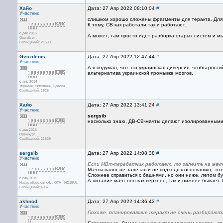
Хайо
Дата: 27 Апр 2022 08:10:04
#
Участник
слишком хорошо сложены фрагменты для теракта. Для т
К тому, СВ как работали так и работают.
с дек 2015
А может, там просто идёт разборка старых систем и м
Оренбург
Сообщений: 21539
Gvozdenis
Дата: 27 Апр 2022 12:47:44
#
Участник
А я подумал, что это украинская диверсия, чтобы росси
альтернатива украинской промывке мозгов.
с апр 2014
Украина, Николаев, Одесса
Сообщений: 1825
Хайо
Дата: 27 Апр 2022 13:41:24
#
Участник
sergsib
насколько знаю, ДВ-СВ-мачты делают изолированными о
с дек 2015
Оренбург
Сообщений: 21539
sergsib
Дата: 27 Апр 2022 14:08:38
#
Участник
Если МВт-передатчик работает, то залезть на мачту
Мачты валят не залезая и не подходя к основанию, это 
Сложнее справиться с башнями, но они ниже, летом буд
с сен 2015
А питание мачт оно как верхнее, так и нижнее бывает. 
Новосибирская обл. QTH- -NO15UL
Сообщений: 4057
akhnod
Дата: 27 Апр 2022 14:36:43
#
Участник
Похоже, планировавшие теракт не очень разбираютс