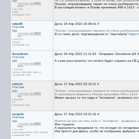
Не СВ антенны-мачты, а судя по всему, две проволо
Похоже, планировавшие теракт не очень разбираются,
В настоящий момент в Пскове принимаю 999 и 1413 - с
с авг 2016
Псков
Сообщений: 7674
rubed0
Дата: 26 Апр 2022 20:08:41
#
Участник
Похоже, планировавшие теракт не очень разбираютс
Есть такое дело, подтверждения от "партнёров"
https:
с мая 2017
Самара
Сообщений: 549
Gvozdenis
Дата: 26 Апр 2022 21:11:53 · Поправил: Gvozdenis (26 
Участник
А я уже расстроился, что нечего будет слушать на СВ (
с апр 2014
Украина, Николаев, Одесса
Сообщений: 1825
ra0snn
Дата: 27 Апр 2022 02:15:11
#
Участник
Похоже, планировавшие теракт не очень разбираютс
В настоящий момент в Пскове принимаю 999 и 1413 -
Может как раз то что надо и "поломали", возможно эт
с апр 2007
РФ
Сообщений: 526
sergsib
Дата: 27 Апр 2022 03:31:41
#
Участник
Может как раз то что надо и "поломали", возможно 
Или глушили.
А журналисты придумали то, что исходит из сегодняшн
с сен 2015
Или просто для факта, особо не соображая, выбрали т
Новосибирская обл. QTH- -NO15UL
Сообщений: 4057