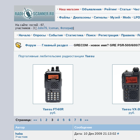
·
Наш магазин
·
Объявления
·
Рейтинг
·
Статьи
·
Час
·
Файлы
·
Диапазоны
·
Сигналы
·
Музей
·
Mods
·
LPD
На сайте: гостей - 67,
участников - 3 [
John79
,
Iceman
,
Фотограф
]
·
Начало
·
Опросы
·
События
·
Статистика
·
Поиск
·
Регистрация
·
Правила
·
F
Форум
—›
Главный раздел
—›
GRECOM - новое имя? GRE PSR-500/600/70
Портативные любительские радиостанции
Yaesu
Yaesu FT-60R
Yaesu VX-3
руб.
руб.
Страница:
««
»»
1
2
3
4
5
6
7
8
Автор
Сообщение
haba
Дата: 10 Дек 2009 21:13:02
#
Участник