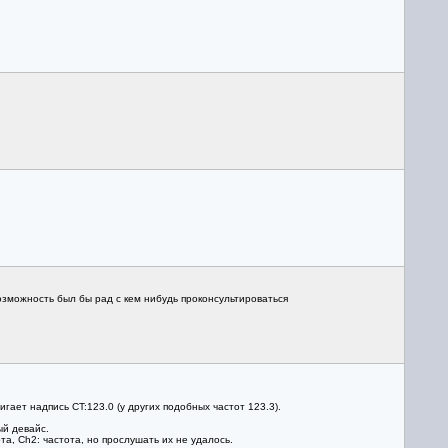
возможность был бы рад с кем нибудь проконсультироваться
гает надпись CT:123.0 (у других подобных частот 123.3).
ый девайс.
та, Ch2: частота, но прослушать их не удалось.