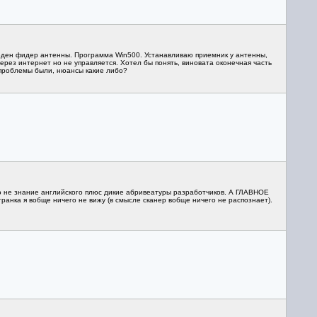
еден фидер антенны. Программа Win500. Устанавливаю приемник у антенны,
ерез интернет но не управляется. Хотел бы понять, виновата оконечная часть
е проблемы были, нюансы какие либо?
но не знание английского плюс дикие абривеатуры разработчиков. А ГЛАВНОЕ
ка я вобще ничего не вижу (в смысле сканер вобще ничего не распознает).