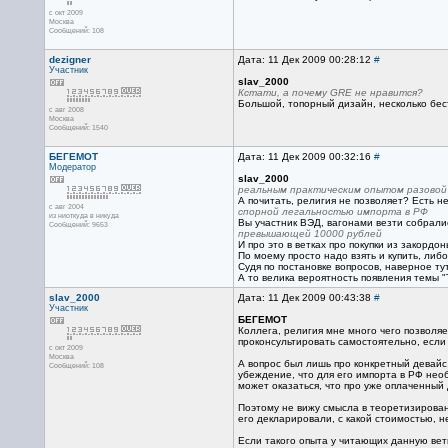
с окт 2009
Москва
Сообщений: 108
dezigner
Дата: 11 Дек 2009 00:28:12
#
Участник
slav_2000
Кстати, а почему GRE не нравится?
Большой, топорный дизайн, несколько бес
с авг 2008
Москва
Сообщений: 1540
БЕГЕМОТ
Дата: 11 Дек 2009 00:32:16
#
Модератор
slav_2000
реальным практическим опытом разовой 
А почитать, религия не позволяет? Есть не
с авг 2004
спорной легальностью импорта в РФ
из ниоткуда в никуда
Вы участник ВЭД, вагонами везти собралис
Сообщений: 9653
превышающей 10000 рублей
И про это в ветках про покупки из закордон
По моему просто надо взять и купить, либо
Судя по постановке вопросов, наверное тут
А то велика вероятность появления темы "
slav_2000
Дата: 11 Дек 2009 00:43:38
#
Участник
БЕГЕМОТ
Коллега, религия мне много чего позволяе
проконсультировать самостоятельно, если
с окт 2009
Москва
А вопрос был лишь про конкретный девайс, 
Сообщений: 108
убеждение, что для его импорта в РФ нео
может оказаться, что про уже оплаченный
Поэтому не вижу смысла в теоретизировани
его декларировали, с какой стоимостью, н
Если такого опыта у читающих данную ветку