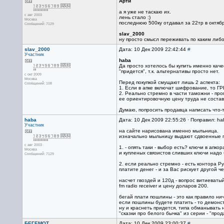
Арти
а я уже не таскаю их.
с авг 2003
лень стало :)
Москва
последнюю 500ку отдавал за 22тр в октябр
Сообщений: 7129
slav_2000
ну просто смысл переживать по каким либо
slav_2000
Дата: 10 Дек 2009 22:42:44
#
Участник
haba
Да просто хотелось бы купить именно качест
"придется", т.к. альтернативы просто нет.
с окт 2009
Москва
Перед покупкой смущают лишь 2 аспекта:
Сообщений: 108
1. Если в апке включат шифрование, то ГР
2. Реально стремно в части таможни - про
ее ориентировочную цену труда не состави
Думаю, попросить продавца написать что-то
haba
Дата: 10 Дек 2009 22:55:26 · Поправил: ha
Участник
на сайте нарисована именно мыльница.
изначально мыльницу выдают сдвоенные г
с авг 2003
1. - опять таки - выбор есть? ключи в ап
Москва
и купленых связистов сливших ключи надо 
Сообщений: 7129
2. если реально стремно - есть контора Р
платите денег - и за Вас рискует другой че
насчет гвоздей и 120д - вопрос витиеваты
fm radio receiver и цену доларов 200.
бегай плати пошлины - это как правило нич
если пошлины будете платить - то демонс
ну и краснеть придется, типа обманывать 
"сказки про белого бычка" из серии - "про
БЕГЕМОТ
Дата: 10 Дек 2009 23:00:37
#