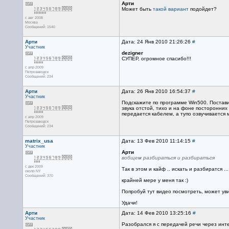
Арти
Может быть
такой вариант
подойдет?
с авг 2008
Москва
Сообщений: 1540
Арти
Дата: 24 Янв 2010 21:26:26
#
Участник
dezigner
СУПЕР, огромное спасибо!!!
с апр 2009
Петрозаводск
Сообщений: 234
Арти
Дата: 26 Янв 2010 16:54:37
#
Участник
Подскажите по программе Win500. Поставил
звука отстой, тихо и на фоне посторонних
передается кабелем, а тупо озвучивается м
с апр 2009
Петрозаводск
Сообщений: 234
matrix_usa
Дата: 13 Фев 2010 11:14:15
#
Участник
Арти
вобщем разбираться и разбираться
с дек 2009
Так в этом и кайф .. искать и разбиратся .
около NY
Сообщений: 370
крайней мере у меня так :)
Попробуй тут видео посмотреть, может ув
Удачи!
Арти
Дата: 14 Фев 2010 13:25:16
#
Участник
Разобрался я с передачей речи через инте