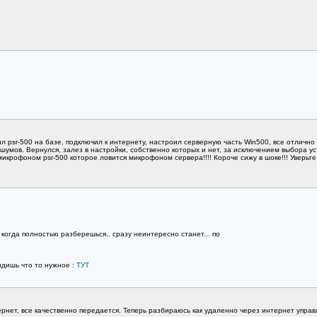
 psr-500 на базе, подключил к интернету, настроил серверную часть Win500, все отлично 
 шумов. Вернулся, залез в настройки, собственно которых и нет, за исключением выбора у
икрофоном psr-500 которое ловится микрофоном сервера!!!! Короче сижу в шоке!!! Уверьте м
.. когда полностью разберешься.. сразу неинтересно станет... по
идишь что то нужное :
ТУТ
рнет, все качественно передается. Теперь разбираюсь как удаленно через интернет управ