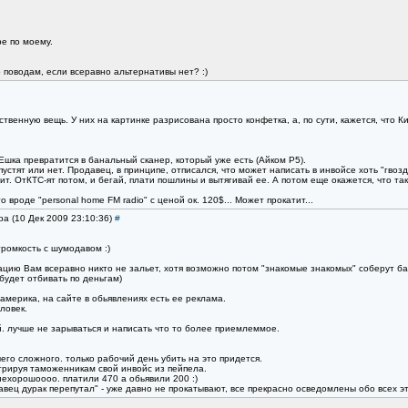
е по моему.
 поводам, если всеравно альтернативы нет? :)
венную вещь. У них на картинке разрисована просто конфетка, а, по сути, кажется, что Кита
Ешка превратится в банальный сканер, который уже есть (Айком Р5).
пустят или нет. Продавец, в принципе, отписался, что может написать в инвойсе хоть "гво
т. ОтКТС-ят потом, и бегай, плати пошлины и вытягивай ее. А потом еще окажется, что та
 вроде "personal home FM radio" с ценой ок. 120$... Может прокатит...
ba (10 Дек 2009 23:10:36)
#
ромкость с шумодавом :)
корацию Вам всеравно никто не зальет, хотя возможно потом "знакомые знакомых" соберут б
будет отбивать по деньгам)
уамерика, на сайте в обьявлениях есть ее реклама.
ловек.
й. лучше не зарываться и написать что то более приемлеммое.
его сложного. только рабочий день убить на это придется.
трируя таможенникам свой инвойс из пейпела.
нехорошоооо. платили 470 а обьявили 200 :)
давец дурак перепутал" - уже давно не прокатывают, все прекрасно осведомлены обо всех эт