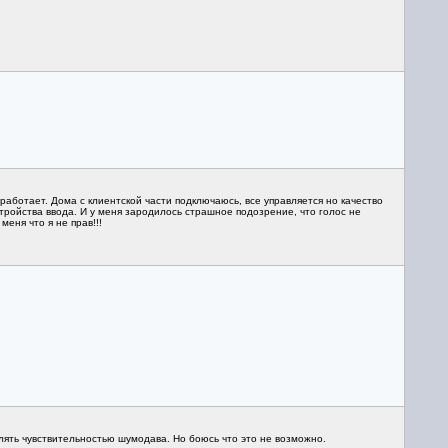
работает. Дома с клиентской части подключаюсь, все управляется но качество
стройства ввода. И у меня зародилось страшное подозрение, что голос не
еня что я не прав!!!
лять чувствительностью шумодава. Но боюсь что это не возможно.