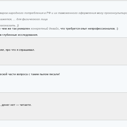
аров народного потребления в РФ и их таможенного оформления могу проконсультиро
кажется, ... для физического лица
ассказать. ))
о
чем же так уникален
конкретный девайс
, что требуется опыт непрофессионалов. :)
ь в глубинные исследования.
нял, про что я спрашивал.
ской части вопроса с таким пылом писали!
, денег нет — читаете.