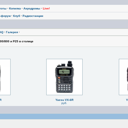
тоты
·
Копилка
·
Аэродромы
·
Live!
-форум
·
Клуб
·
Радиостанции
AQ
·
Галерея
·
0/800 и P25 в столице
R
Yaesu VX-6R
Y
руб.