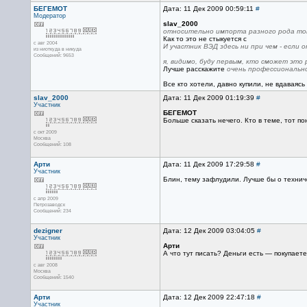
БЕГЕМОТ
Дата: 11 Дек 2009 00:59:11
#
Модератор
slav_2000
относительно импорта разного рода тов
Как то это не стыкуется с
с авг 2004
И участник ВЭД здесь ни при чем - если о
из ниоткуда в никуда
Сообщений: 9653
я, видимо, буду первым, кто сможет это р
Лучше расскажите
очень профессиональн
Все кто хотели, давно купили, не вдаваяс
slav_2000
Дата: 11 Дек 2009 01:19:39
#
Участник
БЕГЕМОТ
Больше сказать нечего. Кто в теме, тот по
с окт 2009
Москва
Сообщений: 108
Арти
Дата: 11 Дек 2009 17:29:58
#
Участник
Блин, тему зафлудили. Лучше бы о техниче
с апр 2009
Петрозаводск
Сообщений: 234
dezigner
Дата: 12 Дек 2009 03:04:05
#
Участник
Арти
А что тут писать? Деньги есть — покупаете
с авг 2008
Москва
Сообщений: 1540
Арти
Дата: 12 Дек 2009 22:47:18
#
Участник