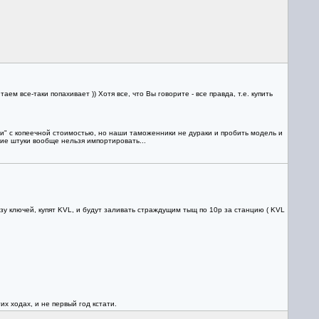
ем все-таки попахивает )) Хотя все, что Вы говорите - все правда, т.е. купить
зди" с копеечной стоимостью, но наши таможенники не дураки и пробить модель и
кие штуки вообще нельзя импортировать...
азу ключей, купят KVL, и будут заливать страждущим тыщ по 10р за станцию ( KVL
их ходах, и не первый год кстати.