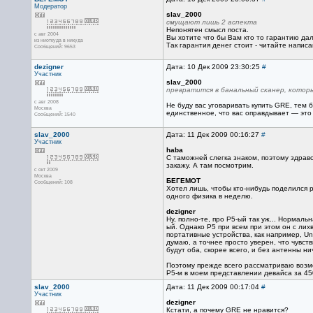
Модератор
slav_2000
смущают лишь 2 аспекта
Непонятен смысл поста.
с авг 2004
Вы хотите что бы Вам кто то гарантию да
из ниоткуда в никуда
Так гарантия денег стоит - читайте напис
Сообщений: 9653
dezigner
Дата: 10 Дек 2009 23:30:25
#
Участник
slav_2000
превратится в банальный сканер, которы
с авг 2008
Не буду вас уговаривать купить GRE, тем 
Москва
единственное, что вас оправдывает — это 
Сообщений: 1540
slav_2000
Дата: 11 Дек 2009 00:16:27
#
Участник
haba
С таможней слегка знаком, поэтому здраво
закажу. А там посмотрим.
с окт 2009
Москва
БЕГЕМОТ
Сообщений: 108
Хотел лишь, чтобы кто-нибудь поделился 
одного физика в неделю.
dezigner
Ну, полно-те, про Р5-ый так уж... Нормал
ый. Однако Р5 при всем при этом он с лих
портативные устройства, как например, Un
думаю, а точнее просто уверен, что чувств
будут оба, скорее всего, и без антенны н
Поэтому прежде всего рассматриваю возмож
Р5-м в моем представлении девайса за 450-
slav_2000
Дата: 11 Дек 2009 00:17:04
#
Участник
dezigner
Кстати, а почему GRE не нравится?