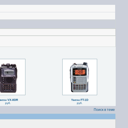
aesu VX-8DR
Yaesu FT-1D
руб.
руб.
Поиск в теме