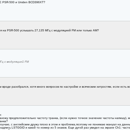
E PSR-500 и Uniden BCD396XT?
ли я на PSR-500 услышать 27,135 МГц с модуляцией FM или только АМ?
МГц с модуляцией FM
 вроде разобрался, хотя много вопросов по настройке и всяческим хитростям, если есть 
и:
нахожу предположительно частоту транка, (если нужно точное значение частоты напишу), ми
ранка?
 изучаю, с английским дружу плохо в этом и проблема,поэтому не понимаю мануал на данн
надпись LSTGGID и какой то номер из 5 знаков. Еще дугой раз увидел на экране Ch1: часто