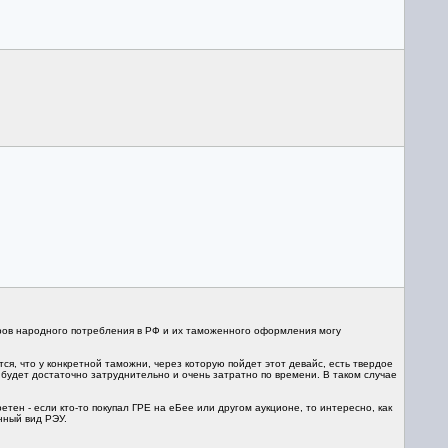
варов народного потребления в РФ и их таможенного оформления могу
ется, что у конкретной таможни, через которую пойдет этот девайс, есть твердое
будет достаточно затруднительно и очень затратно по времени. В таком случае
ен - если кто-то покупал ГРЕ на еБее или другом аукционе, то интересно, как
нный вид РЭУ.