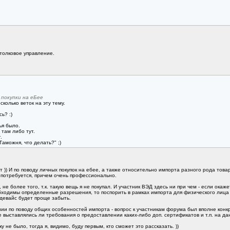
толковое управление.
покупки на еБее
сколько веток на эту тему.
ь? :)
ья было.
 там либо тут.
.
Таможня, что делать?" ;)
т )) И по поводу личных покупок на ебее, а также относительно импорта разного рода то
 потребуется, причем очень профессионально.
не более того, т.к. такую вещь я не покупал. И участник ВЭД здесь ни при чем - если окаж
бходимы определенные разрешения, то поспорить в рамках импорта для физического лица 
 девайс будет проще забыть.
и по поводу общих особенностей импорта - вопрос к участникам форума был вполне конкрет
е выставлялись ли требования о предоставлении каких-либо доп. сертификатов и т.п. на да
 не было, тогда я, видимо, буду первым, кто сможет это рассказать. ))