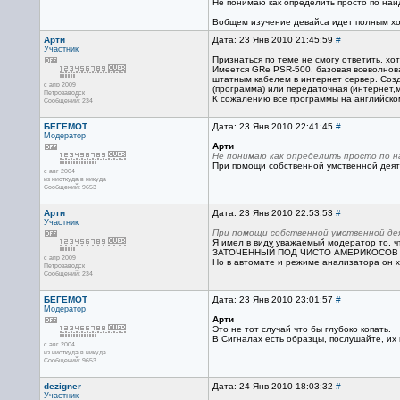
Не понимаю как определить просто по най
Вобщем изучение девайса идет полным хо
Арти
Дата: 23 Янв 2010 21:45:59
#
Участник
Признаться по теме не смогу ответить, хот
Имеется GRe PSR-500, базовая всеволнов
штатным кабелем в интернет сервер. Созда
с апр 2009
(программа) или передаточная (интернет,м
Петрозаводск
К сожалению все программы на английском 
Сообщений: 234
БЕГЕМОТ
Дата: 23 Янв 2010 22:41:45
#
Модератор
Арти
Не понимаю как определить просто по 
При помощи собственной умственной деяте
с авг 2004
из ниоткуда в никуда
Сообщений: 9653
Арти
Дата: 23 Янв 2010 22:53:53
#
Участник
При помощи собственной умственной дея
Я имел в виду уважаемый модератор то, ч
ЗАТОЧЕННЫЙ ПОД ЧИСТО АМЕРИКОСОВ ИНТЕРФ
с апр 2009
Но в автомате и режиме анализатора он х
Петрозаводск
Сообщений: 234
БЕГЕМОТ
Дата: 23 Янв 2010 23:01:57
#
Модератор
Арти
Это не тот случай что бы глубоко копать.
В Сигналах есть образцы, послушайте, их в
с авг 2004
из ниоткуда в никуда
Сообщений: 9653
dezigner
Дата: 24 Янв 2010 18:03:32
#
Участник