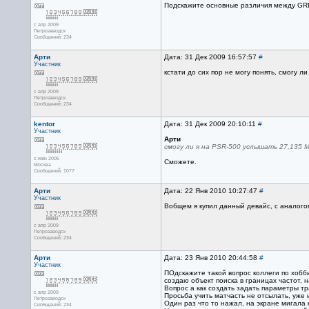
Подскажите основные различия между GR
с апр 2009
Петрозаводск
Сообщений: 234
Арти
Дата: 31 Дек 2009 16:57:57
#
Участник
кстати до сих пор не могу понять, смогу 
с апр 2009
Петрозаводск
Сообщений: 234
kentor
Дата: 31 Дек 2009 20:10:11
#
Участник
Арти
смогу ли я на PSR-500 услышать 27,135 
с июн 2005
Сможете.
Москва
Сообщений: 1077
Арти
Дата: 22 Янв 2010 10:27:47
#
Участник
Вобщем я купил данный девайс, с аналогом
с апр 2009
Петрозаводск
Сообщений: 234
Арти
Дата: 23 Янв 2010 20:44:58
#
Участник
ПОдскажите такой вопрос коллеги по хобб
создаю объект поиска в границах частот, 
Вопрос а как создать задать параметры т
с апр 2009
Просьба учить матчасть не отсылать, уже
Петрозаводск
Один раз что то нажал, на экране мигала 
Сообщений: 234