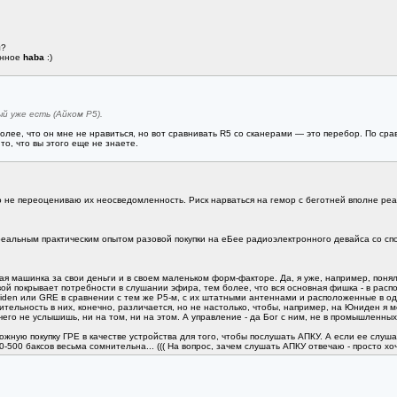
л?
анное
haba
:)
й уже есть (Айком Р5).
более, что он мне не нравиться, но вот сравнивать R5 со сканерами — это перебор. По ср
то, что вы этого еще не знаете.
 не переоцениваю их неосведомленность. Риск нарваться на гемор с беготней вполне реаль
реальным практическим опытом разовой покупки на еБее радиоэлектронного девайса со с
ьная машинка за свои деньги и в своем маленьком форм-факторе. Да, я уже, например, понял
вой покрывает потребности в слушании эфира, тем более, что вся основная фишка - в рас
iden или GRE в сравнении с тем же Р5-м, с их штатными антеннами и расположенные в одн
ительность в них, конечно, различается, но не настолько, чтобы, например, на Юниден я м
ичего не услышишь, ни на том, ни на этом. А управление - да Бог с ним, не в промышленных
ную покупку ГРЕ в качестве устройства для того, чтобы послушать АПКУ. А если ее слушат
500 баксов весьма сомнительна... ((( На вопрос, зачем слушать АПКУ отвечаю - просто хоч