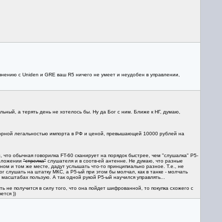
авнению с Uniden и GRE ваш R5 ничего не умеет и неудобен в управлении,
ный, а терять день не хотелось бы. Ну да Бог с ним. Ближе к НГ, думаю,
порной легальностью импорта в РФ и ценой, превышающей 10000 рублей на
, что обычная говорилка FT-60 сканирует на порядок быстрее, чем "слушалка" Р5-
положении
"стрелка"
слушателя и в соотв-ей антенне. Не думаю, что разные
ом и том же месте, дадут услышать что-то принципиально разное. Т.е., не
ог слушать на штатку МКС, а Р5-ый при этом бы молчал, как в танке - молчать
 масштабах пользую. А так одной рукой Р5-ый научился управлять...
ь не получится в силу того, что она пойдет шифрованной, то покупка схожего с
ется ))