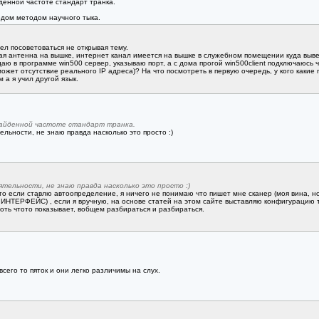
денной частоте стандарт транка.
дом методом научного тыка.
ел посоветоваться не открывая тему.
ая антенна на вышке, интернет канал имеется на вышке в служебном помещении куда выв
ю в программе win500 сервер, указываю порт, а с дома прогой win500client подключаюсь ч
ожет отсутствие реального IP адреса)? На что посмотреть в первую очередь, у кого каки
а я учил другой язык.
найденной частоте стандарт транка.
льности, не знаю правда насколько это просто :)
тельности, не знаю правда насколько это просто :)
то если ставлю автоопределение, я ничего не понимаю что пишет мне сканер (моя вина, 
ЕЙС) , если я вручную, на основе статей на этом сайте выставляю конфигурацию тран
оть чтото показывает, вобщем разбираться и разбираться.
сего то пяток и они легко различимы на слух.