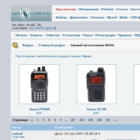
·
Наш магазин
·
Объявления
·
Рейтинг
·
Статьи
·
Част
·
Файлы
·
Диапазоны
·
Сигналы
·
Музей
·
Mods
·
LPD-
На сайте: гостей - 59,
участников - 2 [
John79
,
igorscit
]
·
Начало
·
Опросы
·
События
·
Статистика
·
Поиск
·
Регистрация
·
Правила
·
FA
Форум
—›
Главный раздел
—›
Cвежий метеоснимок NOAA
Портативные любительские радиостанции
Yaesu
Yaesu FT-60R
Yaesu VX-3R
руб.
руб.
Страница:
««
...
»»
1
2
3
4
5
123
124
125
126
127
Автор
Сообщение
voland
Дата: 24 Сен 2007 19:28:18
#
Участник