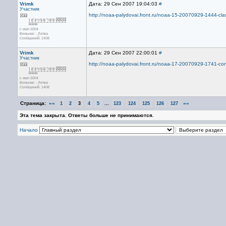
Vrimk
Дата: 29 Сен 2007 19:04:03
#
Участник
http://noaa-palydovai.front.ru/noaa-15-20070929-1444-cla
с июл 2004
Вильнюс - Литва
Сообщений: 1408
Vrimk
Дата: 29 Сен 2007 22:00:01
#
Участник
http://noaa-palydovai.front.ru/noaa-17-20070929-1741-con
с июл 2004
Вильнюс - Литва
Сообщений: 1408
Страница:
««
...
»»
1
2
3
4
5
123
124
125
126
127
Эта тема закрыта. Ответы больше не принимаются.
Начало