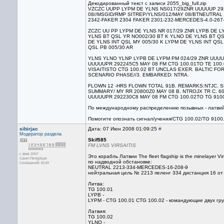
Декодированный текст с записи 2055_big_full.zip
VZCZC UUPP LYPM DE YLNS NS017/29ZNR UUUUUP 292
08//MSGID/RMP SITREP/YLNS/012/MAY 08/BTNEUTRAL 
2342-FAKER 2304 FAKER 2301-232-MERCEDES-4.0-267-
ZCZC UU PP LYPM DE YLNS NR 017/29 ZNR LYPB DE L
YLNS BT QSL YR NO002/30 BT K YLNO DE YLNS BT QS
DE YLNS INT QSL MY 005/30 K LYPM DE YLNS INT QSL
QSL PB 005/30 AR
YLNS YLNO YLNP LYPB DE LYPM PM 024/29 ZNR UUUU
UUUUUPR 292245C5 MAY 08 FM CTG 100.01TO TE 100.
VISAITISTO CTG 100.02 BT UNCLAS EXER. BALTIC F
SCENARIO PHASE//3. EMBARKED: NTRA.
FLOWN 12 -HRS FLOWN TOTAL 91B. REMARKS:NTJC. 
SUMMARY/ MY RR 20800Z0 MAY 08 B. NTROJX TR C. 
UUUUUPR 292230C8 MAY 08 FM CTG 100.02TO TG 9100
По международному распределению позывных - латвийс
Помогите опознать сигнал/учения/CTG 100.02/TG 9100.
sibirjac
Дата: 07 Июн 2008 01:09:25
#
Модератор раздела
Skif585
FM LVNS VIRSAITIS
с фев 2007
Это корабль Латвии The fleet flagship is the minelayer Vi
Санкт-Петербург
по надводной обстановке:
Сообщений: 8149
NEUTRAL 2213-334-MERCEDES-16-208-9
нейтральная цель № 2213 пеленг 334 дистанция 16 от 
Литва:
TG 100.01
LYPB -
LYPM - CTG 100.01 CTG 100.02 - командующие двух гр
Латвия:
TG 100.02
YLNO -