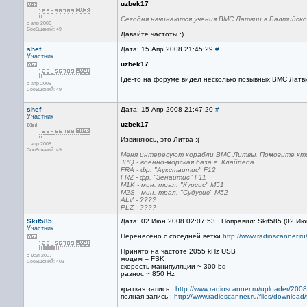
uzbek17
Сегодня начинаются учения ВМС Латвии в Балтийск
с апр 2006
Сообщений: 49
Давайте частоты :)
shef
Дата: 15 Апр 2008 21:45:29
#
Участник
uzbek17
Где-то на форуме видел несколько позывных ВМС Латв
с апр 2006
Сообщений: 49
shef
Дата: 15 Апр 2008 21:47:20
#
Участник
uzbek17
Извиняюсь, это Литва :(
с апр 2006
Сообщений: 49
Меня интересуют корабли ВМС Литвы. Помогите кт
JPQ - военно-морская база г. Клайпеда
FRA - фр. "Аукстаитис" F12
FRZ - фр. "Зенаитис" F11
M1K - мин. трал. "Курсис" M51
M2S - мин. трал. "Судувис" M52
ALV - ????
PLZ - ????
Skif585
Дата: 02 Июн 2008 02:07:53 · Поправил: Skif585 (02 И
Участник
Перенесено с соседней ветки
http://www.radioscanner.
Принято на частоте 2055 kHz USB
с мая 2007
модем – FSK
Сообщений: 403
скорость манипуляции ~ 300 bd
разнос ~ 850 Hz
краткая запись :
http://www.radioscanner.ru/uploader/20
полная запись :
http://www.radioscanner.ru/files/download/