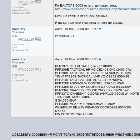
По BALTOPS 2008 есть отдельная тема.
с фев 2007
http://www.radioscanner.ru/forum/index.php?action=vthr
Санкт-Петербург
Сообщений: 8149
Если не сложно перенеси данные.
Я на данных частотах пока ничего не слышу.
navalfox
Дата: 10 Июн 2008 00:00:57
#
Участник
ctf 639.04.01
с мар 2008
СПБ
Сообщений: 51
navalfox
Дата: 10 Июн 2008 00:03:01
#
Участник
PFP207F CTU HF RATT (S)2277.0K8W
PFP209E TACTICAL HF VOICE2468.0K0 (2466.5)W
PFP209F TACTICAL HF VOICE5314.5K8 (5313.0)W
с мар 2008
YPPFP210E TACTICAL UHF VOICE258.850M8G
СПБ
PFP210F TACTICAL UHF VOICE313.675M5W
Сообщений: 51
PFP328E ASW/ASUW CONTROL 336.175M5W
PFP336E MPA/SHIP COORD 5116.09%3 (5114.5)W
PFP336F MPA/SHIP COORD 2622.0K2 (2620.5)W
PFP337C ORHESHIP COORD (VHF)139.550M3W - NOTE
+0%0338E MPA/ SHIPR
S $4.575M9W
PFP338F MPA7 '#80 :994'%#$2100M6W
WHPEUP EE W WEAPON COORD389.850M3W
NYBXT
EW CONTROL264.950M6
Создавать сообщения могут только зарегистрированные участники фо