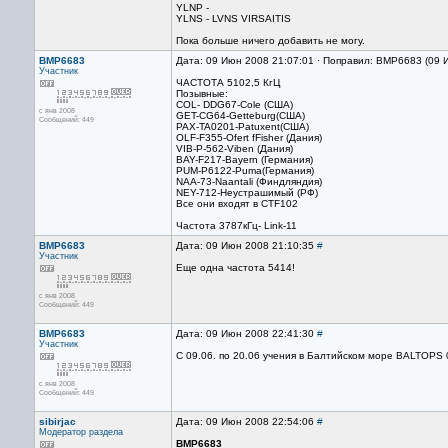
YLNP -
YLNS - LVNS VIRSAITIS
Пока больше ничего добавить не могу.
BMP6683
Дата: 09 Июн 2008 21:07:01 · Поправил: BMP6683 (09 
Участник
ЧАСТОТА 5102,5 КгЦ
Позывные:
COL- DDG67-Cole (США)
с янв 2008
GET-CG64-Getteburg(США)
Сообщений: 449
PAX-TA0201-Patuxent(США)
OLF-F355-Ofert fFisher (Дания)
VIB-P-562-Viben (Дания)
BAY-F217-Bayern (Германия)
PUM-P6122-Puma(Германия)
NAA-73-Naantali (Финдляндия)
NEY-712-Неустрашимый (РФ)
Все они входят в CTF102
Частота 3787кГц- Link-11
BMP6683
Дата: 09 Июн 2008 21:10:35
#
Участник
Еще одна частота 5414!
с янв 2008
Сообщений: 449
BMP6683
Дата: 09 Июн 2008 22:41:30
#
Участник
C 09.06. по 20.06 учения в Балтийском море BALTOPS 
с янв 2008
Сообщений: 449
sibirjac
Дата: 09 Июн 2008 22:54:06
#
Модератор раздела
BMP6683