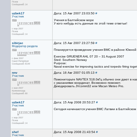
Псков
Сообщений: 14
uzbek17
Дата: 15 Авг 2007 23:03:50
#
Участник
Учения в Балтийском море
У кого нибудь есть данные по этой теме ответье!
с мар 2007
Псков
Сообщений: 14
sibirjac
Дата: 15 Авг 2007 23:27:59
#
Модератор раздела
Планируется проведение учения ВМС в районе Южной Н
Exercise GRUENER AHL 07 20 – 31 August 2007
с фев 2007
Sted: Southern Norway
Санкт-Петербург
Purpose:
Сообщений: 8149
Naval exercise for improving tactics and torpedo firing toge
nnv
Дата: 16 Авг 2007 01:05:13
#
Участник
Помониторьте NAVTEX 518.0кГц обычно они дают в на
с указаниями координат. Возможно поможет.
Декодировать JVcomm32 или Mscan Meteo Pro.
с мая 2007
Калининград
Сообщений: 80
uzbek17
Дата: 15 Апр 2008 20:53:27
#
Участник
Сегодня начинаются учения ВМС Латвии в Балтийско
с мар 2007
Псков
Сообщений: 14
shef
Дата: 15 Апр 2008 21:43:54
#
Участник