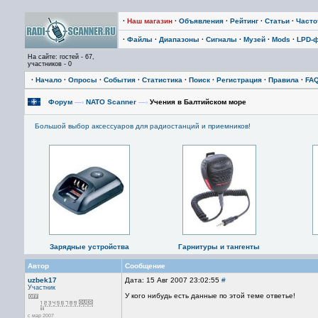
·
Наш магазин
·
Объявления
·
Рейтинг
·
Статьи
·
Част
·
Файлы
·
Диапазоны
·
Сигналы
·
Музей
·
Mods
·
LPD-
На сайте: гостей - 67,
участников - 0
·
Начало
·
Опросы
·
События
·
Статистика
·
Поиск
·
Регистрация
·
Правила
·
FA
Форум
—›
NATO Scanner
—›
Учения в Балтийском море
Большой выбор аксессуаров для радиостанций и приемников!
Зарядные устройства
Гарнитуры и тангенты
Автор
Сообщение
uzbek17
Дата: 15 Авг 2007 23:02:55
#
Участник
У кого нибудь есть данные по этой теме ответье!
с мар 2007