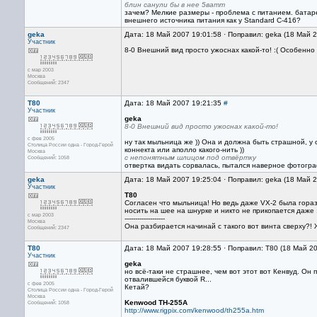
блин санули бы в нее 5ватт
зачем? Мелкие размеры - проблема с питанием. батарей
внешнего источника питания как у Standard С-416?
geka
Дата: 18 Май 2007 19:01:58 · Поправил: geka (18 Май 
Участник
8-0 Внешний вид просто ужоснах какой-то! :( Особенно 
с мар 2003
Москва
Сообщений: 2347
Т80
Дата: 18 Май 2007 19:21:35
#
Участник
geka
8-0 Внешний вид просто ужоснах какой-то!
с фев 2005
ну так мыльница же )) Она и должна быть страшной, у
Столица России одна - Город-Герой
коннекта или аполло какого-нить ))
Москва
с непонятным шлицом под отвёртку
Сообщений: 1058
отвертка видать сорвалась, пытался наверное фотограф
geka
Дата: 18 Май 2007 19:25:04 · Поправил: geka (18 Май 
Участник
Т80
Согласен что мыльница! Но ведь даже VX-2 была гораз
носить на шее на шнурке и никто не прикопается даже 
с мар 2003
-------------------
Москва
Она разбирается начинай с такого вот винта сверху?! 
Сообщений: 2347
Т80
Дата: 18 Май 2007 19:28:55 · Поправил: Т80 (18 Май 2
Участник
geka
но всё-таки не страшнее, чем вот этот вот Кенвуд. О
отвалившейся буквой R...
с фев 2005
Кетай?
Столица России одна - Город-Герой
Москва
Kenwood TH-255A
Сообщений: 1058
http://www.rigpix.com/kenwood/th255a.htm