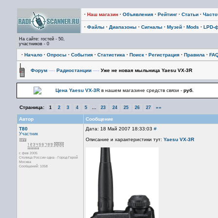
·
Наш магазин
·
Объявления
·
Рейтинг
·
Статьи
·
Част
·
Файлы
·
Диапазоны
·
Сигналы
·
Музей
·
Mods
·
LPD-
На сайте: гостей - 50,
участников - 0
·
Начало
·
Опросы
·
События
·
Статистика
·
Поиск
·
Регистрация
·
Правила
·
FA
Форум
—›
Радиостанции
—›
Уже не новая мыльница Yaesu VX-3R
Цена Yaesu VX-3R
в нашем магазине средств связи -
руб.
Страница:
...
»»
1
2
3
4
5
23
24
25
26
27
Автор
Сообщение
Т80
Дата: 18 Май 2007 18:33:03
#
Участник
Описание и характеристики тут:
Yaesu VX-3R
с фев 2005
Столица России одна - Город-Герой
Москва
Сообщений: 1058