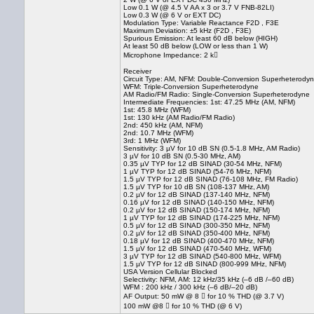
Low 0.1 W (@ 4.5 V AA x 3 or 3.7 V FNB-82LI)
Low 0.3 W (@ 6 V or EXT DC)
Modulation Type: Variable Reactance F2D , F3E
Maximum Deviation: ±5 kHz (F2D , F3E)
Spurious Emission: At least 60 dB below (HIGH)
At least 50 dB below (LOW or less than 1 W)
Microphone Impedance: 2 k
Receiver
Circuit Type: AM, NFM: Double-Conversion Superheterody
WFM: Triple-Conversion Superheterodyne
AM Radio/FM Radio: Single-Conversion Superheterodyne
Intermediate Frequencies: 1st: 47.25 MHz (AM, NFM)
1st: 45.8 MHz (WFM)
1st: 130 kHz (AM Radio/FM Radio)
2nd: 450 kHz (AM, NFM)
2nd: 10.7 MHz (WFM)
3rd: 1 MHz (WFM)
Sensitivity: 3 µV for 10 dB SN (0.5-1.8 MHz, AM Radio)
3 µV for 10 dB SN (0.5-30 MHz, AM)
0.35 µV TYP for 12 dB SINAD (30-54 MHz, NFM)
1 µV TYP for 12 dB SINAD (54-76 MHz, NFM)
1.5 µV TYP for 12 dB SINAD (76-108 MHz, FM Radio)
1.5 µV TYP for 10 dB SN (108-137 MHz, AM)
0.2 µV for 12 dB SINAD (137-140 MHz, NFM)
0.16 µV for 12 dB SINAD (140-150 MHz, NFM)
0.2 µV for 12 dB SINAD (150-174 MHz, NFM)
1 µV TYP for 12 dB SINAD (174-225 MHz, NFM)
0.5 µV for 12 dB SINAD (300-350 MHz, NFM)
0.2 µV for 12 dB SINAD (350-400 MHz, NFM)
0.18 µV for 12 dB SINAD (400-470 MHz, NFM)
1.5 µV for 12 dB SINAD (470-540 MHz, WFM)
3 µV TYP for 12 dB SINAD (540-800 MHz, WFM)
1.5 µV TYP for 12 dB SINAD (800-999 MHz, NFM)
USA Version Cellular Blocked
Selectivity: NFM, AM: 12 kHz/35 kHz (–6 dB /–60 dB)
WFM : 200 kHz / 300 kHz (–6 dB/–20 dB)
AF Output: 50 mW @ 8  for 10 % THD (@ 3.7 V)
100 mW @8  for 10 % THD (@ 6 V)