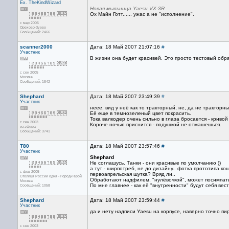
Ex. TheKindWizard
Новая мыльница Yaesu VX-3R
Ох Майн Готт...... ужас а не "исполнение".
с мар 2006
Орехово-Зуево
Сообщений: 2466
scanner2000
Дата: 18 Май 2007 21:07:16
#
Участник
В жизни она будет красивей. Это просто тестовый обр
с сен 2005
Москва
Сообщений: 1842
Shephard
Дата: 18 Май 2007 23:49:39
#
Участник
неее, вид у неё как то тракторный, не, да не тракторн
Её еще в темнозеленый цвет покрасить.
Тока валкодер очень сильно в глаза бросается - кривой
с сен 2003
Короче ночью приснится - подушкой не отмашешься.
из эфира
Сообщений: 3741
Т80
Дата: 18 Май 2007 23:57:46
#
Участник
Shephard
Не соглашусь. Танки - они красивые по умолчанию ))
а тут - ширпотреб, не до дизайну.. фотка прототипа 
с фев 2005
первоапрельская шутка? Вряд ли..
Столица России одна - Город-Герой
Обработают надфилем, "нулёвочкой", может посимпат
Москва
По мне главнее - как её "внутренности" будут себя вес
Сообщений: 1058
Shephard
Дата: 18 Май 2007 23:59:44
#
Участник
да и нету надписи Yaesu на корпусе, наверно точно пи
с сен 2003