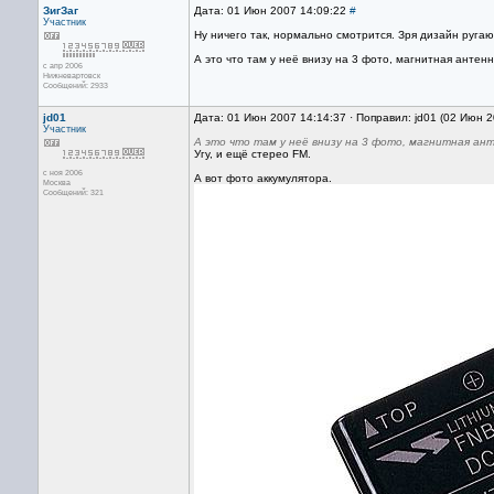
ЗигЗаг
Дата: 01 Июн 2007 14:09:22
#
Участник
Ну ничего так, нормально смотрится. Зря дизайн ругаю
А это что там у неё внизу на 3 фото, магнитная антен
с апр 2006
Нижневартовск
Сообщений: 2933
jd01
Дата: 01 Июн 2007 14:14:37 · Поправил: jd01 (02 Июн 
Участник
А это что там у неё внизу на 3 фото, магнитная ан
Угу, и ещё стерео FM.
с ноя 2006
А вот фото аккумулятора.
Москва
Сообщений: 321