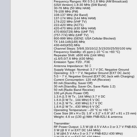
Frequency Ranges: RX 0.5-1.8 MHz (AM Broadcast)
(USA Version) 1.8-30 MHz (SW Band)
30-76 MHz (50 MHz HAM)
76-108 MHz (FM)
108-137 MHz (Air Band)
137-174 MHz (144 MHz HAM)
174-222 MHz (VHF TV)
222-420 MHz (ACT1)
420-470 MHz (430 MHz HAM)
470-800(729) MHz (UHF TV)
(757-774) MHz (UHF TV)
800-999 MHz (GEN2; USA Cellular Blocked)
TX 144-146(148) MHz
430-440(450) MHz
Channel Steps: 5/9/8.33/10/12.5/15/20/25/50/100 kHz
Frequency Stability: ±5 ppm (–10 °C to +60 °C)
Repeater Shift: ±600 kHz (144 MHz)
±1.6/5.0/7.6 MHz (430 MHz)
Emission Type: F2D , F3E
Antenna Impedance: 50 
Supply Voltage: Nominal: 3.7 V DC, Negative Ground
Operating: 3.5 ~ 7 V, Negative Ground (EXT DC Jack)
5.0 ~ 7 V, Negative Ground (EXT DC Jack with Charging)
Current Consumption: 120 mA (Receive)
60 mA (Standby, Saver Off)
30 mA (Standby, Saver On, Save Ratio 1:2)
50 mA (Radio Band Receive)
100 µA (Auto Power Off)
1.3 A (1.5 W Tx , 144 MHz) 3.7 V DC
1.6 A (3 W Tx , 144 MHz) 6 V DC
1.2 A (1 W Tx , 430 MHz) 3.7 V DC
1.8 A (2 W Tx , 430 MHz) 6 V DC
Operating Temperature: –20 °C to +60 °C
Case Size (W x H x D): 1.9” x 3.2” x 0.9” (47 x 81 x 23 m
Weight: 4.6 oz (130 g) With FNB-82LI & antenna
Transmitter
RF Power Output: 1.5 W (@ 4.5 V AA x 3 or 3.7 V FNB-82
3 W (@ 6 V or EXT DC 144 MHz)
1 W (@4.5 V AA x 3 or 3.7 V FNB-82LI 430 MHz)
2 W (@ 6 V or EXT DC 430 MHz)