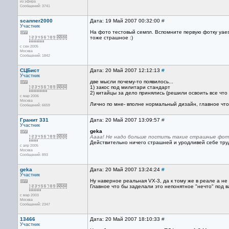
из эфира
Сообщений: 3741
scanner2000
Дата: 19 Май 2007 00:32:00
#
Участник
На фото тестовый семпл. Вспомните первую фотку yae
тоже страшное :)
с сен 2005
Москва
Сообщений: 1842
СЦБист
Дата: 20 Май 2007 12:12:13
#
Участник
две мысли почему-то появилось...
1) закос под милитари стандарт
2) китайцы за дело принялись (решили освоить все что 
с мар 2006
Москва
Лично по мне- вполне нормальный дизайн, главное чт
Сообщений: 6659
Гранит 331
Дата: 20 Май 2007 13:09:57
#
Участник
geka
Аааа! Не надо больше постить такие страшные фотки
Действительно ничего страшней и уродливей себе труд
с апр 2005
Москва
Сообщений: 893
geka
Дата: 20 Май 2007 13:24:24
#
Участник
Ну наверное реальная VX-3, да к тому же в реале а не
Главное что бы заделали это непонятное "нечто" под в
с мар 2003
Москва
Сообщений: 2347
13466
Дата: 20 Май 2007 18:10:33
#
Участник