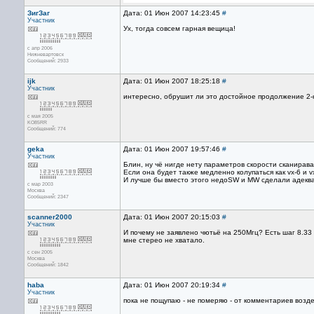
ЗигЗаг
Дата: 01 Июн 2007 14:23:45
#
Участник
Ух, тогда совсем гарная вещица!
с апр 2006
Нижневартовск
Сообщений: 2933
ijk
Дата: 01 Июн 2007 18:25:18
#
Участник
интересно, обрушит ли это достойное продолжение 2-ки
с мая 2005
KO85RR
Сообщений: 774
geka
Дата: 01 Июн 2007 19:57:46
#
Участник
Блин, ну чё нигде нету параметров скорости сканирава
Если она будет также медленно колупаться как vx-6 и v
И лучше бы вместо этого недоSW и МW сделали адеква
с мар 2003
Москва
Сообщений: 2347
scanner2000
Дата: 01 Июн 2007 20:15:03
#
Участник
И почему не заявлено чютьё на 250Мгц? Есть шаг 8.33 
мне стерео не хватало.
с сен 2005
Москва
Сообщений: 1842
haba
Дата: 01 Июн 2007 20:19:34
#
Участник
пока не пощупаю - не померяю - от комментариев воздер