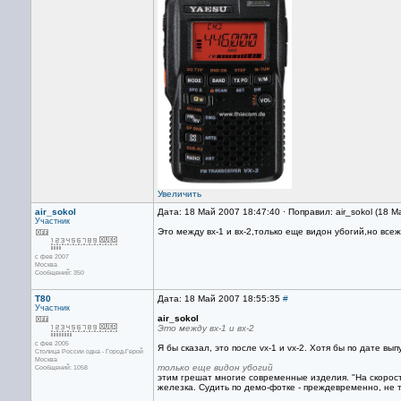
Увеличить
air_sokol
Дата: 18 Май 2007 18:47:40 · Поправил: air_sokol (18 
Участник
Это между вх-1 и вх-2,только еще видон убогий,но всеже
с фев 2007
Москва
Сообщений: 350
Т80
Дата: 18 Май 2007 18:55:35
#
Участник
air_sokol
Это между вх-1 и вх-2
с фев 2005
Я бы сказал, это после vx-1 и vx-2. Хотя бы по дате вып
Столица России одна - Город-Герой
Москва
только еще видон убогий
Сообщений: 1058
этим грешат многие современные изделия. "На скорост
железка. Судить по демо-фотке - преждевременно, не та