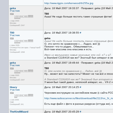
http://www.rigpix.com/kenwood/th255a.jpg
geka
Дата: 18 Май 2007 19:33:37 · Поправил: geka (18 Май 
Участник
Т80
Аааа! Не надо больше постить такие страшные фотки! :
с мар 2003
Москва
Сообщений: 2347
Т80
Дата: 18 Май 2007 19:38:55
#
Участник
geka
Аааа! Не надо больше постить такие страшные фотки
О, это ничто по сравнению с.... Ладно, всё )))
с фев 2005
Попсеет что-то радио.. Обмыливается...
Столица России одна - Город-Герой
Всё-таки классика она классика и есть.
Москва
Сообщений: 1058
Имхо из малышовок самые красивые это vx2, e7 и q7.
а Standard C116/416 как же? Знатный был аппарат в св
geka
Дата: 18 Май 2007 19:49:44 · Поправил: geka (18 Май 
Участник
Т80
О, это ничто по сравнению с.... Ладно, всё )))
Ну... может всё так запостить? Может не так всё и плох
с мар 2003
Москва
А Standard C116/416 как же? Знатный был аппарат в 
Сообщений: 2347
У меня был такой давно, неплохой аппарат, но... VX-2 
Hoary
Дата: 18 Май 2007 20:14:25
#
Участник
Черновик инструкции на английском языке (с сайта FCC
http://www.radioscanner.ru/files/download/file2113/vx_3r_m
с ноя 2005
США
Есть еще файл с фото в разных ракурсах (оттуда же), 
Сообщений: 341
TheKindWizard
Дата: 18 Май 2007 20:45:29
#