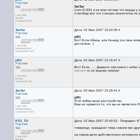
Участник
ЗигЗаг
Icom IC-E91 я не взял потому что морда 
А вообще все эти станции аналогичны по к
с ноя 2006
Москва
Сообщений: 321
ЗигЗаг
Дата: 02 Июн 2007 15:02:08
#
Участник
jd01
Вот! Если Айком, или Кенвуд эти свои апп
достатком. :)
с апр 2006
Нижневартовск
Сообщений: 2933
jd01
Дата: 02 Июн 2007 15:16:47
#
Участник
Вот! Если....... Даваите спустимся с небе
научат
то не ведомо никому!
с ноя 2006
Москва
Сообщений: 321
ЗигЗаг
Дата: 02 Июн 2007 15:26:41
#
Участник
jd01
Я не пойму ваше расстройство.
Вам не нравится то, что вы не являетесь 
с апр 2006
Нижневартовск
Сообщений: 2933
KTO_TO
Дата: 02 Июн 2007 15:40:52 · Поправил: 
Участник
товарищи, граждане! тема совсем про друг
на самом деле действительно интересно ко
с фев 2004
Москва