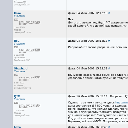
Пушкино МО
Сообщений: 737
Стас
Дата: 04 Июн 2007 12:17:18
#
Участник
Ясь
Для этого лучше подойдет Р/Л разрешение.
своей дорогой. А в другой раз прицепился 
с мая 2005
Москва
Сообщений: 1437
Ясь
Дата: 04 Июн 2007 15:14:13
#
Участник
Радиолюбительское разрешение есть, но ко
с дек 2006
Пушкино МО
Сообщений: 737
Shephard
Дата: 04 Июн 2007 15:22:31
#
Участник
вх2 можно закосить под обычное радио ФМ.
управление такое, штоб руками не тянуться
с сен 2003
из эфира
Сообщений: 3741
QTX
Дата: 26 Июн 2007 15:03:14 · Поправил: Q
Участник
Судя по тому, что написано здесь
http://ww
цена составляет (34 800 yen), на доллары
Не понравилось, что нельзя сделать произ
с мая 2004
значит, регулировать громкость придётся
Москва
для наших морозов: "застудил" её - значи
Сообщений: 897
С другой стороны, надеюсь, что при таком 
Впрочем, всё это ИМХО. Поправьте, если н
haba
Дата: 26 Июн 2007 16:08:46
#