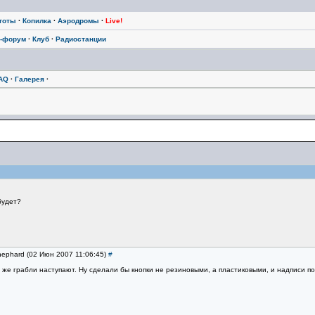
тоты
·
Копилка
·
Аэродромы
·
Live!
-форум
·
Клуб
·
Радиостанции
AQ
·
Галерея
·
будет?
hephard (02 Июн 2007 11:06:45)
#
е же грабли наступают. Ну сделали бы кнопки не резиновыми, а пластиковыми, и надписи п