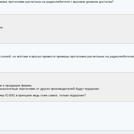
какие протативки расчитаны на радиолюбителя с высоким уровнем достатка?
ле.
о соплей, но всётаки я просил привести примеры протативок расчитаных на радиолюбителе
ом о продукции фирмы.
 аналогичные портативки от других производителей будут подороже.
мер IC-E91 в принципе ведь тоже самое, только подороже?