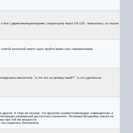
 о бок с двумя милиционерами, слушая репу через VX-120 - покосились, но пошли
со снятой антенной имеет шанс пройти мимо глаз таможенников.
е(дескать магнитола. "а что это за провод такой?" "а это удалённое
и другие. К тому же похоже, что крутилка громкость/валкодер совмещённая, а
он питающих напряжений достаточно ограничен. Литиевая батарейка совсем не
йках при той же мощности.
так славились Standard'ы).