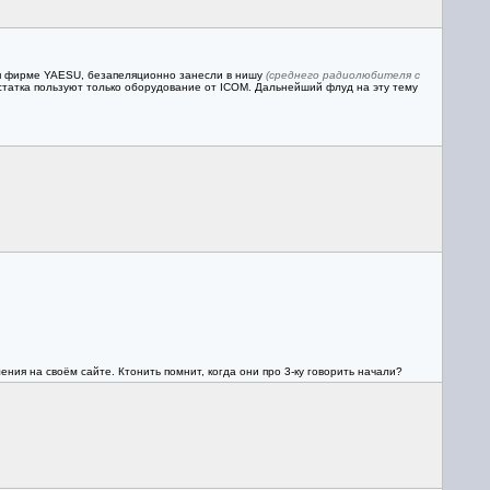
ия фирме YAESU, безапеляционно занесли в нишу
(среднего радиолюбителя с
остатка пользуют только оборудование от ICOM. Дальнейший флуд на эту тему
ния на своём сайте. Ктонить помнит, когда они про 3-ку говорить начали?