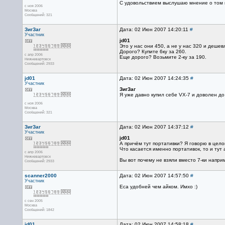
С удовольствием выслушаю мнение о том 
с ноя 2006
Москва
Сообщений: 321
ЗигЗаг
Дата: 02 Июн 2007 14:20:11
#
Участник
jd01
Это у нас они 450, а не у нас 320 и дешев
Дорого? Купите 6ку за 260.
с апр 2006
Еще дорого? Возьмите 2-ку за 190.
Нижневартовск
Сообщений: 2933
jd01
Дата: 02 Июн 2007 14:24:35
#
Участник
ЗигЗаг
Я уже давно купил себе VX-7 и доволен д
с ноя 2006
Москва
Сообщений: 321
ЗигЗаг
Дата: 02 Июн 2007 14:37:12
#
Участник
jd01
А причём тут портативки? Я говорю в цел
Что касается именно портативок, то и тут
с апр 2006
Нижневартовск
Вы вот почему не взяли вместо 7-ки напри
Сообщений: 2933
scanner2000
Дата: 02 Июн 2007 14:57:50
#
Участник
Еса удобней чем айком. Имхо :)
с сен 2005
Москва
Сообщений: 1842
jd01
Дата: 02 Июн 2007 14:58:18
#