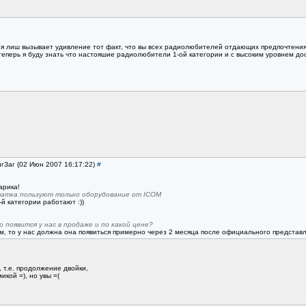
еня лиш вызывает удивление тот факт, что вы всех радиолюбителей отдающих предпочтен
 теперь я буду знать что настояшие радиолюбители 1-ой категории и с высоким уровнем д
игЗаг (02 Июн 2007 16:17:22)
#
арика!
статка пользуют только оборудование от ICOM
й категории работают :))
 появится у нас в продаже и по какой цене?
, то у нас должна она появиться примерно через 2 месяца после официального представле
, т.е. продолжение двойки,
икой =), но увы =(