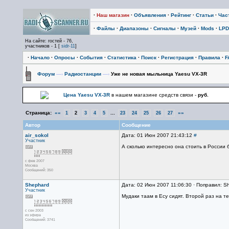
·
Наш магазин
·
Объявления
·
Рейтинг
·
Статьи
·
Час
·
Файлы
·
Диапазоны
·
Сигналы
·
Музей
·
Mods
·
LPD
На сайте: гостей - 76,
участников - 1 [
sidr-11
]
·
Начало
·
Опросы
·
События
·
Статистика
·
Поиск
·
Регистрация
·
Правила
·
F
Форум
—›
Радиостанции
—›
Уже не новая мыльница Yaesu VX-3R
Цена Yaesu VX-3R
в нашем магазине средств связи -
руб.
Страница:
««
...
»»
1
2
3
4
5
23
24
25
26
27
Автор
Сообщение
air_sokol
Дата: 01 Июн 2007 21:43:12
#
Участник
А сколько интересно она стоить в России 
с фев 2007
Москва
Сообщений: 350
Shephard
Дата: 02 Июн 2007 11:06:30 · Поправил: S
Участник
Мудаки таам в Есу сидят. Второй раз на т
с сен 2003
из эфира
Сообщений: 3741