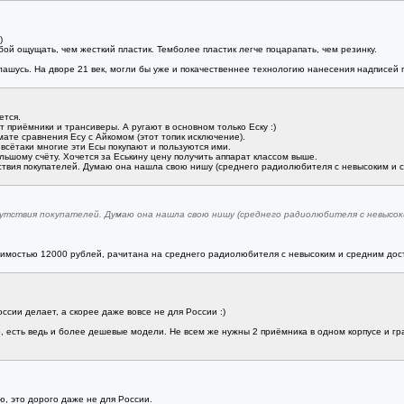
)
бой ощущать, чем жесткий пластик. Темболее пластик легче поцарапать, чем резинку.
глашусь. На дворе 21 век, могли бы уже и покачественнее технологию нанесения надписей
ется.
т приёмники и трансиверы. А ругают в основном только Еску :)
мате сравнения Есу с Айкомом (этот топик исключение).
е всётаки многие эти Есы покупают и пользуются ими.
ьшому счёту. Хочется за Еськину цену получить аппарат классом выше.
тствия покупателей. Думаю она нашла свою нишу (среднего радиолюбителя с невысоким и 
сутствия покупателей. Думаю она нашла свою нишу (среднего радиолюбителя с невысок
тоимостью 12000 рублей, рачитана на среднего радиолюбителя с невысоким и средним дос
ссии делает, а скорее даже вовсе не для России :)
о, есть ведь и более дешевые модели. Не всем же нужны 2 приёмника в одном корпусе и гр
ю, это дорого даже не для России.