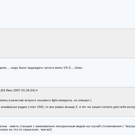
днях.....надо было подождать чуток и взять VX-3.....блин.
k (03 Июн 2007 01:34:24)
#
взять в качестве второго носимого light-аппарата, но опешил (
а юниверсал радио стоит 150), то все равно возьму 2. я чет не нашел ничего для себя инте
целью - иметь станцию с максимально несерьезным видом на случай столкновения с "внут
охожа на что-то серьезное, чем вх3.