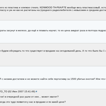
у него из пластика и хлипкое стекло, KENWOOD TH-F6A/F7E вообще весь пластмассовый, ос
лассу и уж ни как не расчитаны на (среднего радиолюбителя с невысоким и средним достат
араты засунут в железо, да ещё и плавать научат, то их цена аккурат раза в полтора подр
с и будем обсуждать то что существует в продаже на сегодняшний день. А то что было бы
Ес
РЛ с низким достатком и не можете найти себе портативку за 1500 убитых енотов? Или что-
KTO_TO (02 Июн 2007 15:41:49)
#
ое! в очередной раз ушли от нее... может хватит?
гда это чудо появится у нас в продаже и по какой цене?