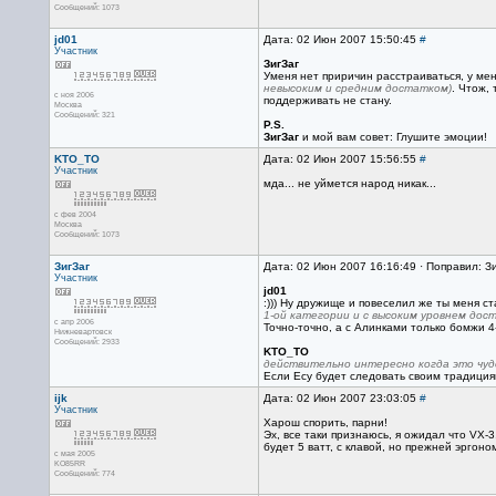
Сообщений: 1073
jd01
Дата: 02 Июн 2007 15:50:45
#
Участник
ЗигЗаг
Уменя нет приричин расстраиваться, у м
невысоким и средним достатком)
. Чтож,
с ноя 2006
поддерживать не стану.
Москва
Сообщений: 321
P.S.
ЗигЗаг
и мой вам совет: Глушите эмоции!
KTO_TO
Дата: 02 Июн 2007 15:56:55
#
Участник
мда... не уймется народ никак...
с фев 2004
Москва
Сообщений: 1073
ЗигЗаг
Дата: 02 Июн 2007 16:16:49 · Поправил: З
Участник
jd01
:))) Ну дружище и повеселил же ты меня ст
1-ой категории и с высоким уровнем до
с апр 2006
Точно-точно, а с Алинками только бомжи 4-
Нижневартовск
Сообщений: 2933
KTO_TO
действительно интересно когда это чудо
Если Есу будет следовать своим традициям
ijk
Дата: 02 Июн 2007 23:03:05
#
Участник
Харош спорить, парни!
Эх, все таки признаюсь, я ожидал что VX-3
будет 5 ватт, с клавой, но прежней эргоном
с мая 2005
KO85RR
Сообщений: 774