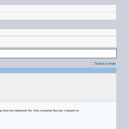
Поиск в теме
од пластик спрялали бы. Они слишком быстро стираются.