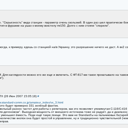
 "Серьезность" вида станции - параметр очень скользкий. В один раз шел практически бок
тип в фуражке на ушах к моему вокстелу mr150. Долго с ним стояли "спорили".
гда, к примеру, едешь со станцией на/в Украину, это разрешение ничего не даст. А вх2 
 Для наглядности можно его же еще и включить. С ФТ-817-ми такое прокатывало на таможн
").
TX (26 Июн 2007 15:05:18)
#
w.standard-comm.co.jp/amateur_index/vx_3.html
 это будет примерно 331 зелёный фантик.
вольный разнос частот для работы с репитером, как это позволяет упомянутая С-116/С-416 
 "по-дегеновски". Выходная мощность от внешнего источника тоже не радует, да и диапаз
т уменьшил ёмкость. Поди ещё такую поищи. Это вам не Standard'ы на пальчиковых батаре
количестве кнопок она будет простой в управлении, ну и традиционно чувствительной (чем 
еправ.