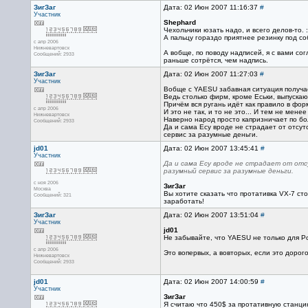
ЗигЗаг
Дата: 02 Июн 2007 11:16:37
#
Участник
Shephard
Чехольчики юзать надо, и всего делов-то. :
А пальцу гораздо приятнее резинку под со
с апр 2006
Нижневартовск
А вобще, по поводу надписей, я с вами со
Сообщений: 2933
раньше сотрётся, чем надпись.
ЗигЗаг
Дата: 02 Июн 2007 11:27:03
#
Участник
Вобще с YAESU забавная ситуация получа
Ведь столько фирм, кроме Еськи, выпускаю
Причём вся ругань идёт как правило в фор
с апр 2006
И это не так, и то не это... И тем не мене
Нижневартовск
Наверно народ просто капризничает по бол
Сообщений: 2933
Да и сама Есу вроде не страдает от отсу
сервис за разумные деньги.
jd01
Дата: 02 Июн 2007 13:45:41
#
Участник
Да и сама Есу вроде не страдает от от
разумный сервис за разумные деньги.
с ноя 2006
ЗигЗаг
Москва
Вы хотите сказать что протативка VX-7 с
Сообщений: 321
заработать!
ЗигЗаг
Дата: 02 Июн 2007 13:51:04
#
Участник
jd01
Не забывайте, что YAESU не только для Ро
с апр 2006
Это вопервых, а вовторых, если это дорог
Нижневартовск
Сообщений: 2933
jd01
Дата: 02 Июн 2007 14:00:59
#
Участник
ЗигЗаг
Я считаю что 450$ за протативную станци