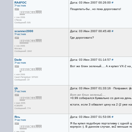
RA4FOC
Дата: 03 Июн 2007 00:26:00
#
Участник
Пощюпать-бы , но пока дороговато!
с сен 2006
г.Пенза
Сообщений: 505
scanner2000
Дата: 03 Июн 2007 00:45:48
#
Участник
Где дороговато?
с сен 2005
Москва
Сообщений: 1842
Dade
Дата: 03 Июн 2007 01:14:57
#
Участник
Вот же блин зеленый.... А я купил VX-2 на 
с ноя 2006
Санкт-Петербург SP500
Сообщений: 19
ijk
Дата: 03 Июн 2007 01:33:16 · Поправил: ij
Участник
Вот же блин зеленый....
+0.99 собирался буквально со дня на день 
с мая 2005
кстати, если 3 обвалит цену на 2 (2 уже н
KO85RR
Сообщений: 774
Ясь
Дата: 03 Июн 2007 01:53:06
#
Участник
Я бы купил подобную портативку с одной 
корпусе:-). В данном случае, вх2 меньше п
с дек 2006