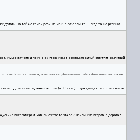
 придумать. На той же самой резинке можно лазером жеч. Тогда точно резинка
средним достатком) и прочно её удерживает, соблюдая самый оптимум- разумный
им и средним достатком) и прочно её удерживает, соблюдая самый оптимум-
татком ? Да многим радиолюбителям (по России) такую сумму и за три месяца не
адусник с высотомером. Или вы считаете что за 2 приёмника всёравно дорого?