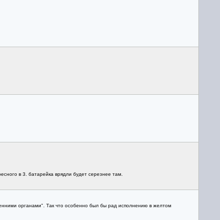
ресного в 3. батарейка врядли будет серезнее там.
ренними органами". Так что особенно был бы рад исполнению в желтом