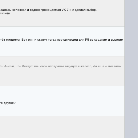
тавалась железная и водонепронецаемая VX-7 и я сделал выбор.
ком))).
астёт минимум. Вот они и станут тогда портативками для РЛ со средним и высоким
ли Айком, или Кенвуд эти свои аппараты засунут в железо, да ещё и плавать
то другое?