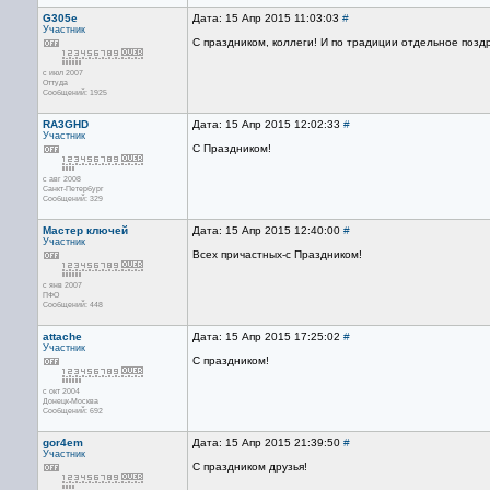
G305e
Дата: 15 Апр 2015 11:03:03
#
Участник
С праздником, коллеги! И по традиции отдельное поз
с июл 2007
Оттуда
Сообщений: 1925
RA3GHD
Дата: 15 Апр 2015 12:02:33
#
Участник
С Праздником!
с авг 2008
Санкт-Петербург
Сообщений: 329
Мастер ключей
Дата: 15 Апр 2015 12:40:00
#
Участник
Всех причастных-с Праздником!
с янв 2007
ПФО
Сообщений: 448
attache
Дата: 15 Апр 2015 17:25:02
#
Участник
С праздником!
с окт 2004
Донецк-Москва
Сообщений: 692
gor4em
Дата: 15 Апр 2015 21:39:50
#
Участник
С праздником друзья!