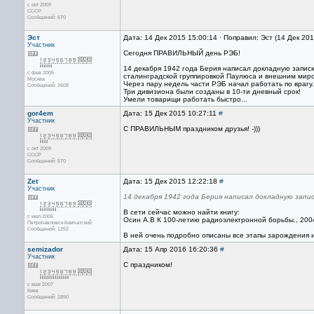
с окт 2009
СССР
Сообщений: 570
Эст
Дата: 14 Дек 2015 15:00:14 · Поправил: Эст (14 Дек 20
Участник
Сегодня ПРАВИЛЬНЫЙ день РЭБ!
14 декабря 1942 года Берия написал докладную запис
с фев 2005
сталинградской группировкой Паулюса и внешним мир
Москва
Через пару недель части РЭБ начал работать по врагу.
Сообщений: 2608
Три дивизиона были созданы в 10-ти дневный срок!
Умели товарищи работать быстро...
gor4em
Дата: 15 Дек 2015 10:27:11
#
Участник
С ПРАВИЛЬНЫМ праздником друзья! -)))
с окт 2009
СССР
Сообщений: 570
Zet
Дата: 15 Дек 2015 12:22:18
#
Участник
14 декабря 1942 года Берия написал докладную запис
В сети сейчас можно найти книгу:
с июл 2006
Осин А.В К 100-летию радиоэлектронной борьбы., 200
Петропавловск-Камчатский
Сообщений: 1252
В ней очень подробно описаны все этапы зарождения 
semizador
Дата: 15 Апр 2016 16:20:36
#
Участник
С праздником!
с мая 2007
Киев
Сообщений: 1890