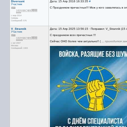
Diversant
Дата: 15 Апр 2016 16:33:35
#
Участник
С Праздником причастных!!! Мож у кого завалялась в 
с мар 2014
Сибирь
Сообщений: 576
V_Strannik
Дата: 15 Апр 2025 13:56:15 · Поправил: V_Strannik (15
Участник
С праздником всех причастных !!!
Сейчас ОНО более чем актуально!! ( ...
приходится за
с окт 2007
Москва
Сообщений: 1303