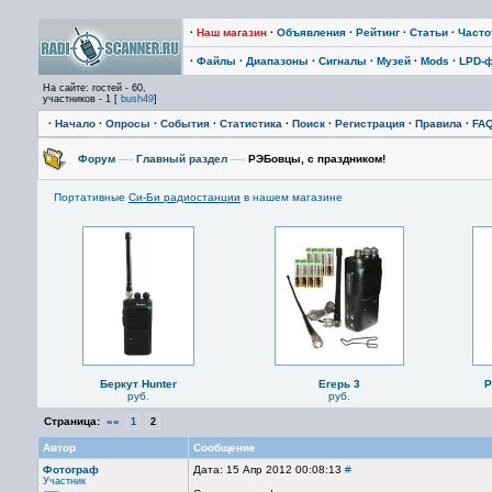
·
Наш магазин
·
Объявления
·
Рейтинг
·
Статьи
·
Част
·
Файлы
·
Диапазоны
·
Сигналы
·
Музей
·
Mods
·
LPD-
На сайте: гостей - 60,
участников - 1 [
bush49
]
·
Начало
·
Опросы
·
События
·
Статистика
·
Поиск
·
Регистрация
·
Правила
·
FA
Форум
—›
Главный раздел
—›
РЭБовцы, с праздником!
Портативные
Си-Би радиостанции
в нашем магазине
Беркут Hunter
Егерь 3
P
руб.
руб.
Страница:
««
1
2
Автор
Сообщение
Фотограф
Дата: 15 Апр 2012 00:08:13
#
Участник