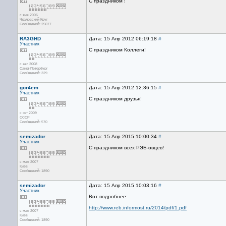
С праздником !
с янв 2006
Чкаловский-Круг
Сообщений: 25077
RA3GHD
Дата: 15 Апр 2012 06:19:18
#
Участник
С праздником Коллеги!
с авг 2008
Санкт-Петербург
Сообщений: 329
gor4em
Дата: 15 Апр 2012 12:36:15
#
Участник
С праздником друзья!
с окт 2009
СССР
Сообщений: 570
semizador
Дата: 15 Апр 2015 10:00:34
#
Участник
С праздником всех РЭБ-овцев!
с мая 2007
Киев
Сообщений: 1890
semizador
Дата: 15 Апр 2015 10:03:16
#
Участник
Вот подробнее:
http://www.reb.informost.ru/2014/pdf/1.pdf
с мая 2007
Киев
Сообщений: 1890