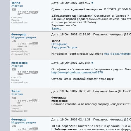
Torino
Дата: 18 Окт 2007 10:47:12
#
Участник
Сделал запись дальней авиации на 11355КГЦ (7:30-8:4
1.Подскажите где находится "Остафьево" и "Остров"?
с янв 2007
2.В конце первой радиограммы слышна помеха, что это
Украина
которые работают на 11354кгц.
Сообщений: 368
Заранее спасибо.
Запись
Фотограф
Дата: 18 Окт 2007 12:18:02 · Поправил: Фотограф (18 
Модератор раздела
Torino
Остафьево.
Аэродром Остров.
с янв 2006
Чкаловский-Круг
Интересно - борт с позывным 46548
уже 4 раза упомин
Сообщений: 25077
meteorolog
Дата: 18 Окт 2007 12:21:44
#
Участник
Остафьево - а/э совместного базирования рядом с Мос
http://www.photohost.ru/member/6278
с окт 2005
Остров - а/э в Псковской области тоже ВМФ.
Москва
Сообщений: 6001
Torino
Дата: 18 Окт 2007 16:38:48 · Поправил: Torino (18 Окт 
Участник
Фотограф
meteorolog
Большое спасибо, а по второму вопросу неподскажите
с янв 2007
Украина
Сообщений: 368
Фотограф
Дата: 19 Окт 2007 02:41:38 · Поправил: Фотограф (19 
Модератор раздела
18 окт. борт72962 взлетел "с Твери" и доложил : "На 4
В
Таблице частот
такой частоты нет, а поиск по форуму