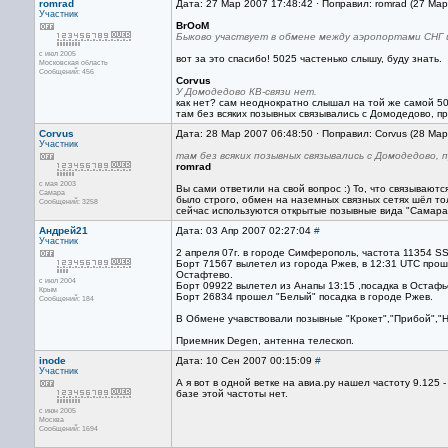
romrad
Дата: 27 Мар 2007 17:48:42 · Поправил: romrad (27 Ма
Участник
BrOoM
Быково участвует в обмене между аэропортами СНГ и
с июл 2005
вот за это спасибо! 5025 частенько слышу, буду знать.
Московская область
Сообщений: 456
Corvus
У Домодедово КВ-связи нет.
как нет? сам неоднократно слышал на той же самой 50
там без всяких позывных связывались с Домодедово, пр
Corvus
Дата: 28 Мар 2007 06:48:50 · Поправил: Corvus (28 Ма
Участник
там без всяких позывных связывались с Домодедово, 
romrad
с мая 2003
Вы сами ответили на свой вопрос :) То, что связываютс
Самара
было строго, обмен на наземных связных сетях шёл то
Сообщений: 3258
сейчас используются открытые позывные вида "Самара
Андрей21
Дата: 03 Апр 2007 02:27:04
#
Участник
2 апреля 07г. в городе Симферополь, частота 11354 S
Борт 71567 вылетел из города Ржев, в 12:31 UTC проше
Остафтево.
с июл 2004
Борт 09922 вылетел из Анапы 13:15 ,посадка в Остафь
Крым
Борт 26834 прошел "Белый" посадка в городе Ржев.
Сообщений: 184
В Обмене учавствовали позывные "Крокет","Прибой","
Приемник Degen, антенна телескоп.
inode
Дата: 10 Сен 2007 00:15:09
#
Участник
А я вот в одной ветке на авиа.ру нашел частоту 9.125 
базе этой частоты нет.
с июн 2005
Москва
Сообщений: 1694