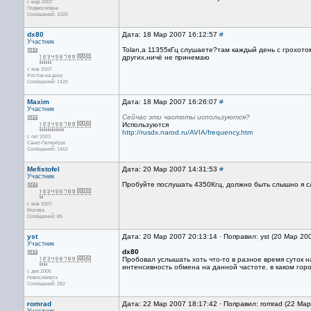
с мар 2007
Подмосковье
Сообщений: 1020
dx80
Дата: 18 Мар 2007 16:12:57
#
Участник
Tolan,а 11355кГц слушаете?там каждый день с грохото
других,ничё не принемаю
с янв 2007
Ростов-на-дону
Сообщений: 1420
Maxim
Дата: 18 Мар 2007 16:26:07
#
Участник
Сейчас эти частоты используются?
Используются
http://rusdx.narod.ru/AVIA/frequency.htm
с окт 2003
Санкт-Петербург
Сообщений: 1462
Mefistofel
Дата: 20 Мар 2007 14:31:53
#
Участник
Пробуйте послушать 4350Кгц, должно быть слышно я с
с янв 2007
Москва
Сообщений: 85
yst
Дата: 20 Мар 2007 20:13:14 · Поправил: yst (20 Мар 20
Участник
dx80
Пробовал услышать хоть что-то в разное время суток 
интенсивность обмена на данной частоте, в каком гор
с дек 2005
Новосибирск
Сообщений: 282
romrad
Дата: 22 Мар 2007 18:17:42 · Поправил: romrad (22 Ма