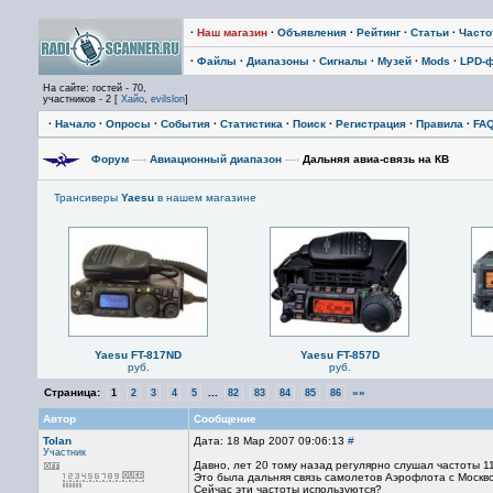
·
Наш магазин
·
Объявления
·
Рейтинг
·
Статьи
·
Част
·
Файлы
·
Диапазоны
·
Сигналы
·
Музей
·
Mods
·
LPD-
На сайте: гостей - 70,
участников - 2 [
Хайо
,
evilslon
]
·
Начало
·
Опросы
·
События
·
Статистика
·
Поиск
·
Регистрация
·
Правила
·
FA
Форум
—›
Авиационный диапазон
—›
Дальняя авиа-связь на КВ
Трансиверы
Yaesu
в нашем магазине
Yaesu FT-817ND
Yaesu FT-857D
руб.
руб.
Страница:
...
»»
1
2
3
4
5
82
83
84
85
86
Автор
Сообщение
Tolan
Дата: 18 Мар 2007 09:06:13
#
Участник
Давно, лет 20 тому назад регулярно слушал частоты 11
Это была дальняя связь самолетов Аэрофлота с Москв
Сейчас эти частоты используются?