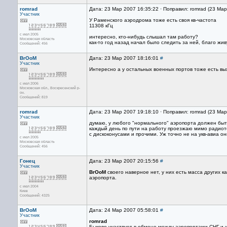
romrad
Дата: 23 Мар 2007 16:35:22 · Поправил: romrad (23 Ма
Участник
У Раменского аэродрома тоже есть своя кв-частота
11308 кГц
с июл 2005
интересно, кто-нибудь слышал там работу?
Московская область
как-то год назад начал было следить за ней, благо жи
Сообщений: 456
BrOoM
Дата: 23 Мар 2007 18:16:01
#
Участник
Интересно а у остальных военных портов тоже есть вы
с июл 2006
Московская обл., Воскресенский р-
он.
Сообщений: 819
romrad
Дата: 23 Мар 2007 19:18:10 · Поправил: romrad (23 Ма
Участник
думаю, у любого "нормального" аэропорта должен быть
каждый день по пути на работу проезжаю мимо радиот
с дискоконусами и прочими. Уж точно не на укв-авиа он
с июл 2005
Московская область
Сообщений: 456
Гонец
Дата: 23 Мар 2007 20:15:56
#
Участник
BrOoM
своего наверное нет, у них есть масса других к
аэропорта.
с июл 2004
Киев
Сообщений: 4325
BrOoM
Дата: 24 Мар 2007 05:58:01
#
Участник
romrad
Быково участвует в обмене между аэропортами СНГ и и