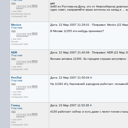
Участник
yst
dx80 из Ростова-на-Дону, это от Новосибирска довольно
один совет, направляйте ваши антенны на запад и ... ж
с июл 2005
Московская область
Сообщений: 456
Mexico
Дата: 22 Мар 2007 21:29:01 · Поправил: Mexico (22 Ма
Участник
В Москве 11355 кто-нибудь принимал?
с янв 2004
Москва
Сообщений: 5089
NDR
Дата: 22 Мар 2007 21:40:09 · Поправил: NDR (22 Мар 2
Участник
Весьма активна 11300. За городом слушаю регулярно. М
с янв 2004
Сообщений: 1358
PenTod
Дата: 22 Мар 2007 21:50:04
#
Участник
На 11362 кГц Чкаловский аэродром работает, позывной
с сен 2003
г. Королёв
Сообщений: 2624
Гонец
Дата: 23 Мар 2007 11:53:36
#
Участник
4150 работает сейчас и есть даже с пилот-тоном станц
с июл 2004
Киев
Сообщений: 4325