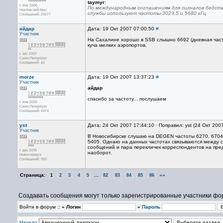
taymyr
:
с янв 2006
По международным соглашениям для сигналов бедстви
Чкаловский-Круг
службы используют частоты 3023,5 и 5680 кГц.
Сообщений: 25077
айдар
Дата: 19 Окт 2007 07:00:50
#
Участник
На Сахалине хорошо в SSB слышно 6692 (дневная част
куча мелких аэропортов.
с авг 2007
Санкт-Петербург
Сообщений: 42
morze
Дата: 19 Окт 2007 13:37:23
#
Участник
айдар
спасибо за частоту... послушаем
с янв 2005
Санкт-Петербург
Сообщений: 4474
yst
Дата: 24 Окт 2007 17:44:10 · Поправил: yst (24 Окт 200
Участник
В Новосибирске слушаю на DEGEN частоты 6270, 6704, 
5405. Однако на данных частотах связываются между 
сообщений и пара перекличек корреспондентов на пред
с дек 2005
наоборот.
Новосибирск
Сообщений: 282
Страница:
...
»»
1
2
3
4
5
82
83
84
85
86
Создавать сообщения могут только зарегистрированные участники фо
Войти в форум ::
» Логин
»
Пароль
Начало