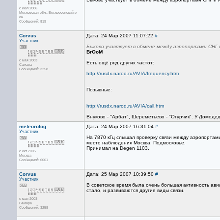
с июл 2006
Московская обл., Воскресенский р-
он.
Сообщений: 819
Corvus
Дата: 24 Мар 2007 11:07:22
#
Участник
Быково участвует в обмене между аэропортами СНГ и
BrOoM
с мая 2003
Есть ещё ряд других частот:
Самара
Сообщений: 3258
http://rusdx.narod.ru/AVIA/frequency.htm
Позывные:
http://rusdx.narod.ru/AVIA/call.htm
Внуково - "Арбат", Шереметьево - "Огурчик". У Домодед
meteorolog
Дата: 24 Мар 2007 16:31:04
#
Участник
На 7870 кГц слышал проверку связи между аэропортам
место наблюдения Москва, Подмосковье.
Принимал на Degen 1103.
с окт 2005
Москва
Сообщений: 6001
Corvus
Дата: 25 Мар 2007 10:39:50
#
Участник
В советское время была очень большая активность ави
стало, и развиваются другие виды связи.
с мая 2003
Самара
Сообщений: 3258