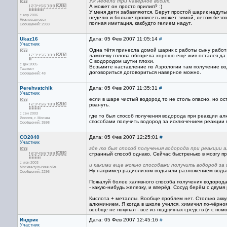
Уж недели три наверное висит.
А может он просто прилип? :)
У меня дети забавляются. Берут простой шарик надутый
с апр 2006
неделю и больше провисеть может зимой, летом безпол
Нижневартовск
полная имитация, какбудто гелием надут.
Сообщений: 2933
Ukaz16
Дата: 05 Фев 2007 11:05:14
#
Участник
Одна тётя принесла домой шарик с работы сыну работ
лампочку голова обгорела хорошо ещё жив остался да 
С водородом шутки плохи.
с дек 2005
Возьмите наставление по Аэрологии там получение во
Ташкент
договориться договориться наверное можно.
Сообщений: 48
Perehvatchik
Дата: 05 Фев 2007 11:35:31
#
Участник
если в шаре чистый водород то не столь опасно, но о
рвануть.
с сен 2003
где то был способ получения водорода при реакции а
Россия, г. Москва
способами получить водород за исключением реакции 
Сообщений: 3598
CO2040
Дата: 05 Фев 2007 12:25:01
#
Участник
где то был способ получения водорода при реакции
странный способ однако. Сейчас быстренько в мозгу п
с июн 2003
и какими еще можно способами получить водород за
Москва/тульская обл.
Ну например радиолизом воды или разложением воды п
Сообщений: 2296
Пожалуй более халявного способа получения водорода
- какую-нибудь железку, и вперёд. Сосуд берём с двум
Кислота + металлы. Вообще проблем нет. Столько акку
алюминием. Я когда в школе учился, химичил по-чёрном
вообще не покупал - всё из подручных средств (и с помо
Индрик
Дата: 05 Фев 2007 12:45:16
#
Участник