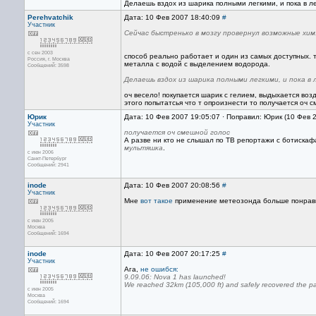
Делаешь вздох из шарика полными легкими, и пока в ле
Perehvatchik
Дата: 10 Фев 2007 18:40:09
#
Участник
Сейчас быстренько в мозгу провернул возможные хим
с сен 2003
способ реально работает и один из самых доступных. 
Россия, г. Москва
металла с водой с выделением водорода.
Сообщений: 3598
Делаешь вздох из шарика полными легкими, и пока в 
оч весело! покупается шарик с гелием, выдыхается возд
этого попытатсья что т опроизнести то получается оч с
Юрик
Дата: 10 Фев 2007 19:05:07 · Поправил: Юрик (10 Фев 
Участник
получается оч смешной голос
А разве ни кто не слышал по ТВ репортажи с ботиска
мультяшка
.
с июн 2006
Санкт-Петербург
Сообщений: 2941
inode
Дата: 10 Фев 2007 20:08:56
#
Участник
Мне
вот такое
применение метеозонда больше понравил
с июн 2005
Москва
Сообщений: 1694
inode
Дата: 10 Фев 2007 20:17:25
#
Участник
Ага,
не ошибся:
9.09.06: Nova 1 has launched!
We reached 32km (105,000 ft) and safely recovered the pa
с июн 2005
Москва
Сообщений: 1694