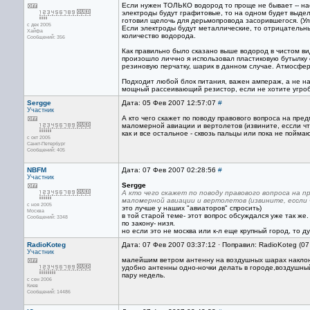
Если нужен ТОЛЬКО водород то проще не бывает -- на
электроды будут графитовые, то на одном будет выделя
готовил щелочь для дерьмопровода засорившегося. (Улет
с дек 2005
Если электроды будут металлические, то отрицательны
Хайфа
количество водорода.
Сообщений: 356
Как правильно было сказано выше водород в чистом вид
произошло личчно я использовал пластиковую бутылку о
резиновую перчатку, шарик в данном случае. Атмосфер
Подходит любой блок питания, важен ампераж, а не на
мощный рассеивающий резистор, если не хотите угроб
Sergge
Дата: 05 Фев 2007 12:57:07
#
Участник
А кто чего скажет по поводу правового вопроса на пре
маломерной авиации и вертолетов (извините, ессли что
как и все остальное - сквозь пальцы или пока не поймаю
с окт 2005
Санкт-Петербург
Сообщений: 405
NBFM
Дата: 07 Фев 2007 02:28:56
#
Участник
Sergge
А кто чего скажет по поводу правового вопроса на п
маломерной авиации и вертолетов (извините, ессли
с ноя 2005
это лучше у наших "авиаторов" спросить)
Москва
в той старой теме- этот вопрос обсуждался уже так же.
Сообщений: 3348
по закону- низя.
но если это не москва или к-л еще крупный город, то д
RadioKoteg
Дата: 07 Фев 2007 03:37:12 · Поправил: RadioKoteg (0
Участник
малейшим ветром антенну на воздушных шарах наклон
удобно антенны одно-ночки делать в городе,воздушный
пару недель.
с сен 2006
Киев
Сообщений: 14486