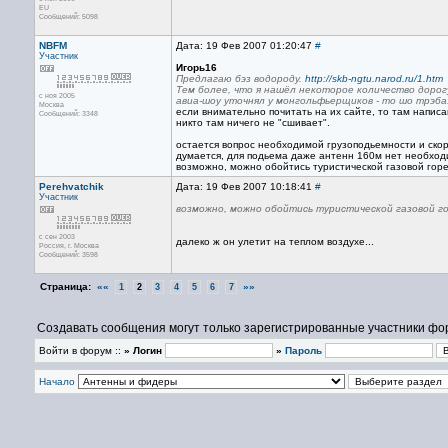
EU
Сообщений: 5098
NBFM
Дата: 19 Фев 2007 01:20:47
#
Участник
Игорь16
Предлагаю бэз водороду.
http://skb-ngtu.narod.ru/1.htm
Тем более, что я нашёл некоторое количество дорог
с ноя 2005
авиа-шоу уточнял у монгольфьерщиков - то шо трэба
Москва
если внимательно почитать на их сайте, то там напис
Сообщений: 3348
никто там ничего не "сшивает".
остается вопрос необходимой грузоподьемности и ско
думается, для подьема даже антенн 160м нет необход
возможно, можно обойтись туристической газовой гор
Perehvatchik
Дата: 19 Фев 2007 10:18:41
#
Участник
возможно, можно обойтись туристической газовой г
с сен 2003
далеко ж он улетит на теплом воздухе...
Россия, г. Москва
Сообщений: 3598
Страница:
««
»»
1
2
3
4
5
6
7
Создавать сообщения могут только зарегистрированные участники фо
Войти в форум ::
» Логин
»
Пароль
Начало