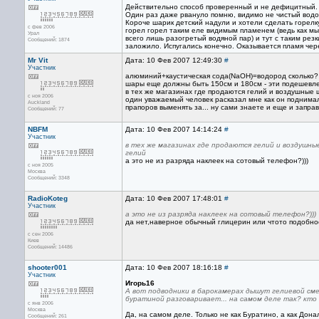
Действительно способ проверенный и не дефицитный. 
Один раз даже рвануло помню, видимо не чистый водо
Короче шарик детский надули и хотели сделать горелк
с фев 2006
горел горел таким еле видимым пламенем (ведь как мы
Урал
всего лишь разогретый водяной пар) и тут с таким рез
Сообщений: 1874
заложило. Испугались конечно. Оказывается пламя чере
Mr Vit
Дата: 10 Фев 2007 12:49:30
#
Участник
алюминий+каустическая сода(NaOH)=водород сколько? 
шары еще должны быть 150см и 180см - эти подешевле
в тех же магазинах где продаются гелий и воздушные
с ноя 2006
один уважаемый человек расказал мне как он поднима
Auckland
прапоров выменять за... ну сами знаете и еще и запра
Сообщений: 77
NBFM
Дата: 10 Фев 2007 14:14:24
#
Участник
в тех же магазинах где продаются гелий и воздушн
гелий
а это не из разряда наклеек на сотовый телефон?)))
с ноя 2005
Москва
Сообщений: 3348
RadioKoteg
Дата: 10 Фев 2007 17:48:01
#
Участник
а это не из разряда наклеек на сотовый телефон?)))
да нет,наверное обычный глицерин или чтото подобно
с сен 2006
Киев
Сообщений: 14486
shooter001
Дата: 10 Фев 2007 18:16:18
#
Участник
Игорь16
А вот подводники в барокамерах дышут гелиевой сме
буратиной разговаривает... на самом деле так? кто
с янв 2006
Москва
Да, на самом деле. Только не как Буратино, а как Донал
Сообщений: 261