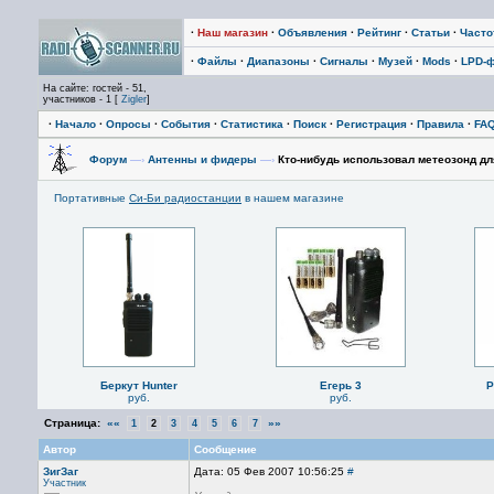
·
Наш магазин
·
Объявления
·
Рейтинг
·
Статьи
·
Част
·
Файлы
·
Диапазоны
·
Сигналы
·
Музей
·
Mods
·
LPD-
На сайте: гостей - 51,
участников - 1 [
Zigler
]
·
Начало
·
Опросы
·
События
·
Статистика
·
Поиск
·
Регистрация
·
Правила
·
FA
Форум
—›
Антенны и фидеры
—›
Кто-нибудь использовал метеозонд д
Портативные
Си-Би радиостанции
в нашем магазине
Беркут Hunter
Егерь 3
P
руб.
руб.
Страница:
««
»»
1
2
3
4
5
6
7
Автор
Сообщение
ЗигЗаг
Дата: 05 Фев 2007 10:56:25
#
Участник