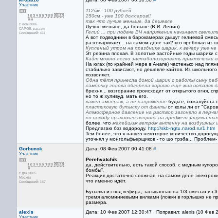
Участник
112см - 100 рублей
250см - уже 100 долларов!!
так что лучше меньше, да дешевле
с июн 2006
Лучше меньше, да больше (В.И. Ленин)
CAPOB, рассея
Гелий ... при подаче ВЧ напряжения начинает свети
Сообщений: 411
А вот подводники в барокамерах дышут гелиевой смесь
разговаривает... на самом деле так? кто пробовал из 
Купленый утром на празднике шарик, к вечеру уже н
Эт резина плохая. В золотые застойные годы шарики с 
Кайт можно легко застабилизировать практически 
На югах (по крайней мере в Анапе) частенько над пляж
стабильно зависают, но дешевле кайтов. Из школьного 
позволяет.
Одна тётя принесла домой шарик с работы сыну рабо
лампочку голова обгорела хорошо ещё жив остался д
брехня... возгорание происходит от открытого огня, спр
но то ж хуливуд, мать его.
важен ампераж, а не напряжение
будьте, пожалуйста 
пластиковую бутылку от фанты
от колы ли от "Саров
Атмосферное давление на раствор загоняло в перча
по поводу правового вопроса на предмет запуска так
более, что
малейшим ветром антенну на воздушных 
Предлагаю бэз водороду.
http://skb-ngtu.narod.ru/1.htm
Тем более, что я нашёл некоторое количество дорогуще
уточнял у монгольфьерщиков - то шо трэба... Проблем-
Gorbunok
Дата: 08 Фев 2007 00:41:08
#
Участник
Perehvatchik
да, действительно, есть такой способ, с медным купо
бомбы".
с дек 2005
Реакция достаточно сложная, на самом деле электрохи
Москва
что именно идёт.
Сообщений: 157
Бутылка из-под кефира, засыпанная на 1/3 смесью из 3
тремя алюминиевыми вилками (ложки в горлышко не про
размера.
alexis
Дата: 10 Фев 2007 12:30:47 · Поправил: alexis (10 Фев 
Участник