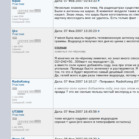
Юрик
Дата: 07 Фев 2007 03:43:33
#
Участник
Несколько знакома эта тема. На радиоцетрах существо
Были и антенны на шарах. В коммлект входили также и
нашел. Знаю лишь, что шары были изготовлены из спец
с июн 2006
картину воссоздать мне не удалось. Есть только факт -
Санкт-Петербург
Сообщений: 2941
ljks
Дата: 07 Фев 2007 13:20:23
#
Участник
У меня была мысль поднять телевизионную антенну на
граммы. Водород я получал пол дня из цинка с кислот
с дек 2005
CO2040
Харьков
химичил по-чёрному
Сообщений: 169
Я конечно не по-чёрному химичил, но знал много способ
О2+2Н2+50...500ватт на передаче=::))),
а вместо соли нужно добавлять соду, она при этом не 
угольные. Провода бысто зеленеют и растворяются. Я 
ток, то это и будет вероятно самый дешёвый способ.
Да, гелий всего в два раза тяжелее водорода, потому
RadioKoteg
Дата: 07 Фев 2007 14:10:17 · Поправил: RadioKoteg (0
Участник
а вместо соли нужно добавлять соду, она при этом н
правда ? это же сколько пользы,чистый кислород,а то х
с сен 2006
Киев
Сообщений: 14486
UT3BW
Дата: 07 Фев 2007 16:45:58
#
Участник
тоже когдато надувал шарики водородом
серная + цинк (его много в типографиях осталось)
с авг 2005
Сообщений: 250
Игорь16
Дата: 08 Фев 2007 00:18:30
#