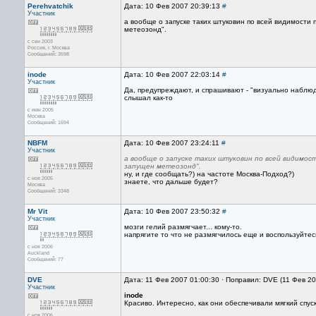
Perehvatchik
Дата: 10 Фев 2007 20:39:13
#
Участник
а вообще о запуске таких штуковин по всей видимости
метеозонд".
с сен 2003
Россия, г. Москва
Сообщений: 3598
inode
Дата: 10 Фев 2007 22:03:14
#
Участник
Да, предупреждают, и спрашивают - "визуально наблю
слышал как-то
с июн 2005
Москва
Сообщений: 1694
NBFM
Дата: 10 Фев 2007 23:24:11
#
Участник
а вообще о запуске таких штуковин по всей видимо
запущен метеозонд".
ну, и где сообщать?) на частоте Москва-Подход?)
с ноя 2005
знаете, что дальше будет?
Москва
Сообщений: 3348
Mr Vit
Дата: 10 Фев 2007 23:50:32
#
Участник
мозги гелий размягчает... кому-то.
напрягите то что не размягчилось еще и воспользуйте
с ноя 2006
Auckland
Сообщений: 77
DVE
Дата: 11 Фев 2007 01:00:30 · Поправил: DVE (11 Фев 2
Участник
inode
Красиво. Интересно, как они обеспечивали мягкий спус
с ноя 2006