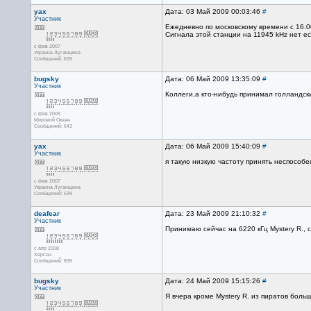
yax
Дата: 03 Май 2009 00:03:46
#
Участник
Ежедневно по московскому времени с 16.00
Сигнала этой станции на 11945 kHz нет ес
с фев 2007
Украина Луганщина
Сообщений: 639
bugsky
Дата: 06 Май 2009 13:35:09
#
Участник
Коллеги,а кто-нибудь принимал голландски
с фев 2009
Мировой Океан
Сообщений: 643
yax
Дата: 06 Май 2009 15:40:09
#
Участник
я такую низкую частоту принять неспособе
с фев 2007
Украина Луганщина
Сообщений: 639
deafear
Дата: 23 Май 2009 21:10:32
#
Участник
Принимаю сейчас на 6220 кГц Mystery R., 
с апр 2008
Херсон
Сообщений: 839
bugsky
Дата: 24 Май 2009 15:15:26
#
Участник
Я вчера кроме Mystery R. из пиратов боль