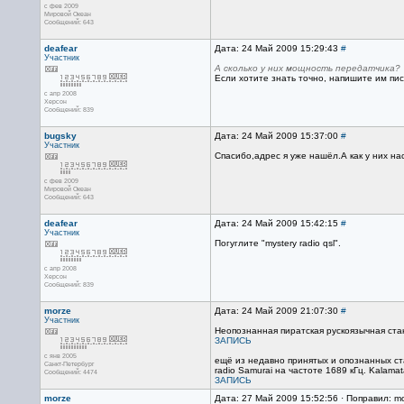
с фев 2009
Мировой Океан
Сообщений: 643
deafear
Дата: 24 Май 2009 15:29:43
#
Участник
А сколько у них мощность передатчика?
Если хотите знать точно, напишите им пись
с апр 2008
Херсон
Сообщений: 839
bugsky
Дата: 24 Май 2009 15:37:00
#
Участник
Спасибо,адрес я уже нашёл.А как у них н
с фев 2009
Мировой Океан
Сообщений: 643
deafear
Дата: 24 Май 2009 15:42:15
#
Участник
Погуглите "mystery radio qsl".
с апр 2008
Херсон
Сообщений: 839
morze
Дата: 24 Май 2009 21:07:30
#
Участник
Неопознанная пиратская рускоязычная ста
ЗАПИСЬ
с янв 2005
ещё из недавно принятых и опознанных с
Санкт-Петербург
radio Samurai на частоте 1689 кГц. Kalamata
Сообщений: 4474
ЗАПИСЬ
morze
Дата: 27 Май 2009 15:52:56 · Поправил: m