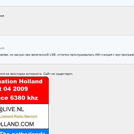
ния
ния
 вояки, но как раз при включенной LSB, отлично прослушивалась АМ станция с муз програм
ался на просторах интернета. Сайт не существует.