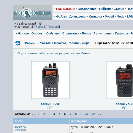
·
Наш магазин
·
Объявления
·
Рейтинг
·
Статьи
·
Час
·
Файлы
·
Диапазоны
·
Сигналы
·
Музей
·
Mods
·
LPD
На сайте: гостей - 75,
участников - 2 [
Rybak27
,
Voevoda
]
·
Начало
·
Опросы
·
События
·
Статистика
·
Поиск
·
Регистрация
·
Правила
·
F
Форум
—›
Частоты Москвы, России и мира
—›
Пиратское вещание на К
Портативные любительские радиостанции
Yaesu
Yaesu FT-60R
Yaesu VX-3
руб.
руб.
Страница:
««
...
...
»»
1
2
4
5
6
7
8
36
37
Автор
Сообщение
alexchu
Дата: 28 Апр 2009 22:39:46
#
Участник