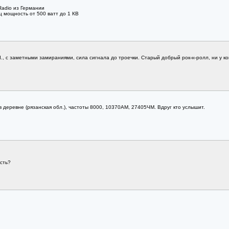
Radio из Германии
ц мощность от 500 ватт до 1 КВ
I., с заметными замираниями, сила сигнала до троечки. Старый добрый рок-н-ролл, ни у ко
 деревне (рязанская обл.), частоты 8000, 10370АМ, 27405ЧМ. Вдруг кто услышит.
сть?