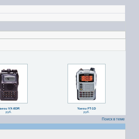
aesu VX-8DR
Yaesu FT-1D
руб.
руб.
Поиск в теме