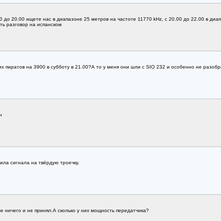
 до 20.00 ищете нас в диапазоне 25 метров на частоте 11770 kHz, с 20.00 до 22.00 в диап
ть разговор на испанском
х пиратов на 3900 в субботу в 21.00?А то у меня они шли с SIO 232 и особенно не разобр
н
сила сигнала на твёрдую троечку.
ше ничего и не принял.А сколько у них мощность передатчика?