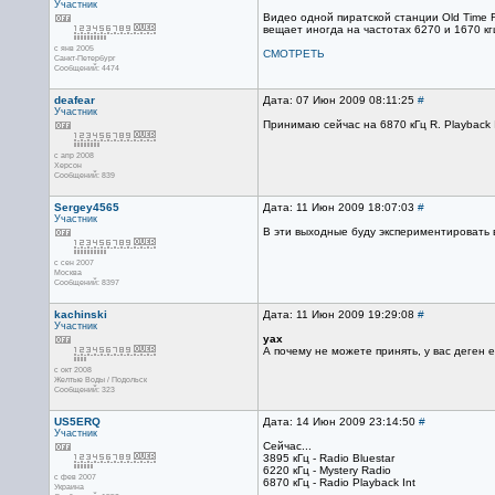
Участник
Видео одной пиратской станции Old Time 
вещает иногда на частотах 6270 и 1670 кг
с янв 2005
СМОТРЕТЬ
Санкт-Петербург
Сообщений: 4474
deafear
Дата: 07 Июн 2009 08:11:25
#
Участник
Принимаю сейчас на 6870 кГц R. Playback 
с апр 2008
Херсон
Сообщений: 839
Sergey4565
Дата: 11 Июн 2009 18:07:03
#
Участник
В эти выходные буду экспериментировать в
с сен 2007
Москва
Сообщений: 8397
kachinski
Дата: 11 Июн 2009 19:29:08
#
Участник
yax
А почему не можете принять, у вас деген е
с окт 2008
Желтые Воды / Подольск
Сообщений: 323
US5ERQ
Дата: 14 Июн 2009 23:14:50
#
Участник
Сейчас...
3895 кГц - Radio Bluestar
6220 кГц - Mystery Radio
с фев 2007
6870 кГц - Radio Playback Int
Украина