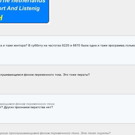
одна и таже контора? В субботу на частотах 6220 и 6870 была одна и таже программа,тольк
слушивающимся фоном переменного тока. Это тоже пираты?
вающимся фоном переменного тока
т? Других признаков пиратства нет?
хорошо прослушивающимся фоном переменного тока. Это тоже пираты?