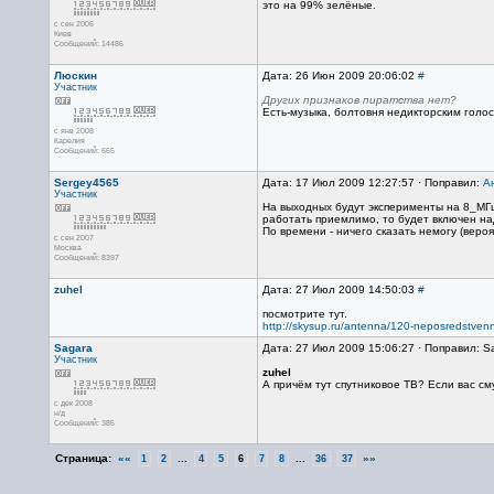
это на 99% зелёные.
с сен 2006
Киев
Сообщений: 14486
Люскин
Дата: 26 Июн 2009 20:06:02
#
Участник
Других признаков пиратства нет?
Есть-музыка, болтовня недикторским гол
с янв 2008
Карелия
Сообщений: 665
Sergey4565
Дата: 17 Июл 2009 12:27:57 · Поправил:
А
Участник
На выходных будут эксперименты на 8_МГц
работать приемлимо, то будет включен над
По времени - ничего сказать немогу (веро
с сен 2007
Москва
Сообщений: 8397
zuhel
Дата: 27 Июл 2009 14:50:03
#
посмотрите тут.
http://skysup.ru/antenna/120-neposredstvenny
Sagara
Дата: 27 Июл 2009 15:06:27 · Поправил: S
Участник
zuhel
А причём тут спутниковое ТВ? Если вас с
с дек 2008
н/д
Сообщений: 385
Страница:
««
...
...
»»
1
2
4
5
6
7
8
36
37