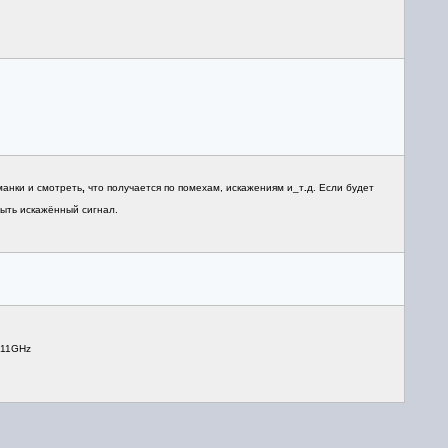
манки и смотреть
,
что получается по помехам, искажениям и_т
.
д. Если будет
быть искажённый сигнал.
011GНz