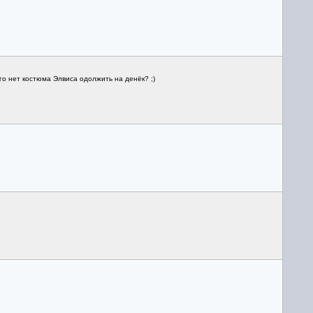
го нет костюма Элвиса одолжить на денёк? ;)