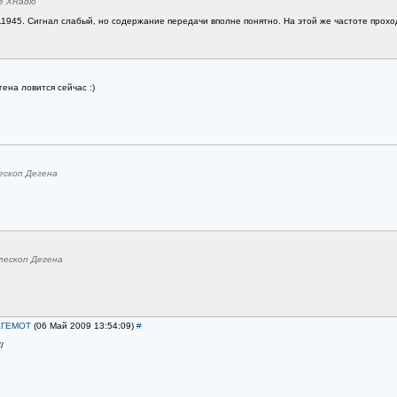
е XRadio
1945. Сигнал слабый, но содержание передачи вполне понятно. На этой же частоте проход
ена ловится сейчас :)
ескоп Дегена
лескоп Дегена
ЕГЕМОТ
(06 Май 2009 13:54:09)
#
/