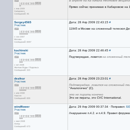
В апреле на КВ начала тестовое вещани
Прямо сейчас принимаю в Хабаровске на 1
с янв 2009
Хабаровск
Сообщений: 46
Sergey4565
Дата: 28 Апр 2009 22:43:15
#
Участник
11945 в Москве на сложенный телескоп Дег
с сен 2007
Москва
Сообщений: 8397
kachinski
Дата: 28 Апр 2009 22:46:45
#
Участник
Подтверждаю, ловится
на сложенный тел
с окт 2008
Желтые Воды / Подольск
Сообщений: 323
deafear
Дата: 28 Апр 2009 23:23:01
#
Участник
Подтверждаю, ловится на сложенный те
"Аналогично" (C).
с апр 2008
это не пираты конечно
Херсон
Это не пираты, это CVC International.
Сообщений: 839
windflower
Дата: 29 Апр 2009 00:37:34 · Поправил:
Б
Участник
//нарушение п.4.2. и п.4.9. Правил форума/
с июл 2008
Литва
Сообщений: 673