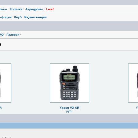
тоты
·
Копилка
·
Аэродромы
·
Live!
-форум
·
Клуб
·
Радиостанции
AQ
·
Галерея
·
В
R
Yaesu VX-6R
Y
руб.