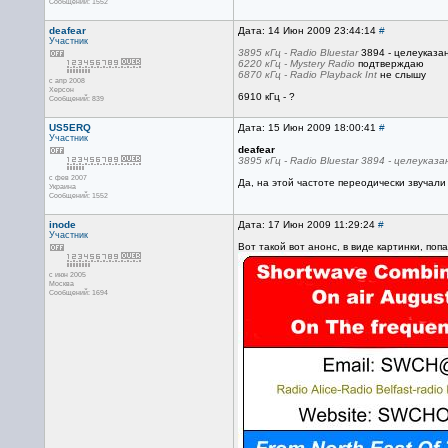
Сообщений: 1552
deafear
Дата: 14 Июн 2009 23:44:14
#
Участник
3895 кГц - Radio Bluestar
3894 - целеуказа
6220 кГц - Mystery Radio
подтверждаю
6870 кГц - Radio Playback Int
не слышу
с апр 2008
Херсон
6910 кГц - ?
Сообщений: 839
US5ERQ
Дата: 15 Июн 2009 18:00:41
#
Участник
deafear
3895 кГц - Radio Bluestar 3894 - целеуказа
с фев 2007
Да, на этой частоте переодически звучали
Украина
Сообщений: 1552
inode
Дата: 17 Июн 2009 11:29:24
#
Участник
Вот такой вот анонс, в виде картинки, поп
с июн 2005
Москва
Сообщений: 1694