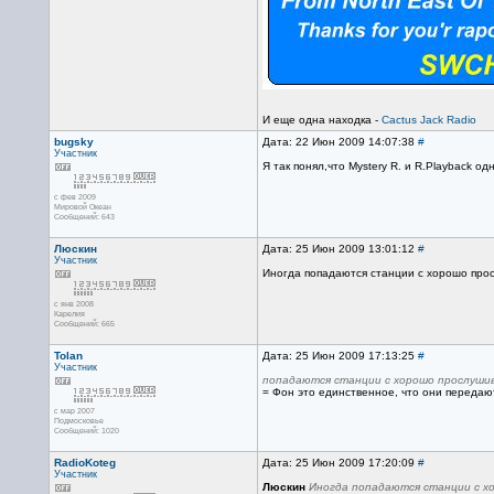
И еще одна находка -
Cactus Jack Radio
bugsky
Дата: 22 Июн 2009 14:07:38
#
Участник
Я так понял,что Mystery R. и R.Playback 
с фев 2009
Мировой Океан
Сообщений: 643
Люскин
Дата: 25 Июн 2009 13:01:12
#
Участник
Иногда попадаются станции с хорошо про
с янв 2008
Карелия
Сообщений: 665
Tolan
Дата: 25 Июн 2009 17:13:25
#
Участник
попадаются станции с хорошо прослуши
= Фон это единственное, что они передаю
с мар 2007
Подмосковье
Сообщений: 1020
RadioKoteg
Дата: 25 Июн 2009 17:20:09
#
Участник
Люскин
Иногда попадаются станции с 