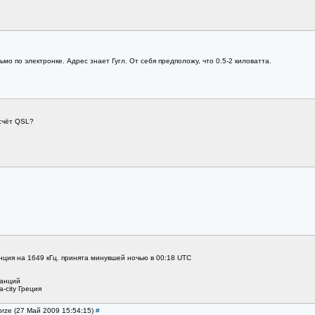
мо по электронке. Адрес знает Гугл. От себя предположу, что 0.5-2 киловатта.
асчёт QSL?
нция на 1649 кГц. принята минувшей ночью в 00:18 UTC
танций
-city Греция
orze (27 Май 2009 15:54:15)
#