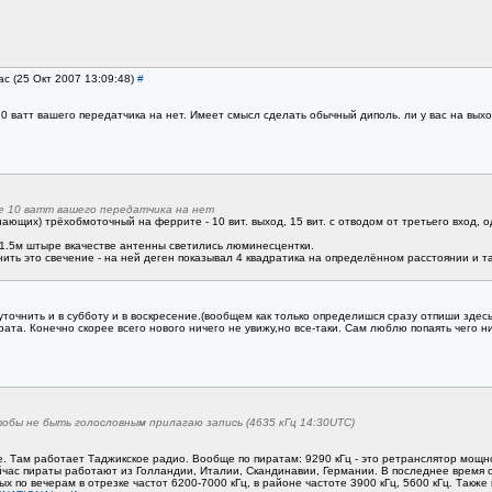
ас (25 Окт 2007 13:09:48)
#
10 ватт вашего передатчика на нет. Имеет смысл сделать обычный диполь. ли у вас на вых
се 10 ватт вашего передатчика на нет
ающих) трёхобмоточный на феррите - 10 вит. выход, 15 вит. с отводом от третьего вход, о
 1.5м штыре вкачестве антенны светились люминесцентки.
нить это свечение - на ней деген показывал 4 квадратика на определённом расстоянии и 
точнить и в субботу и в воскресение.(вообщем как только определишся сразу отпиши здесь
ата. Конечно скорее всего нового ничего не увижу,но все-таки. Сам люблю попаять чего ни
обы не быть голословным прилагаю запись (4635 кГц 14:30UTC)
. Там работает Таджикское радио. Вообще по пиратам: 9290 кГц - это ретранслятор мощно
с пираты работают из Голландии, Италии, Скандинавии, Германии. В последнее время слуш
 по вечерам в отрезке частот 6200-7000 кГц, в районе частоте 3900 кГц, 5600 кГц. Также