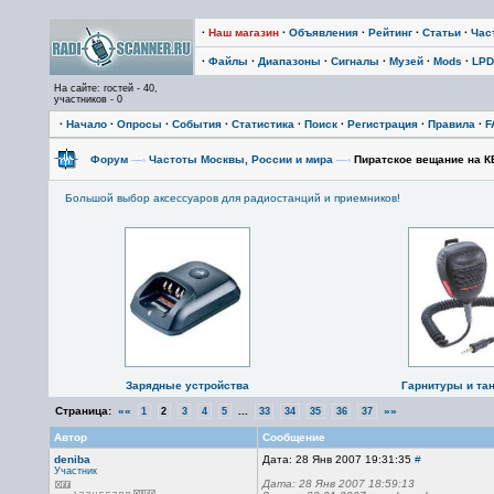
·
Наш магазин
·
Объявления
·
Рейтинг
·
Статьи
·
Час
·
Файлы
·
Диапазоны
·
Сигналы
·
Музей
·
Mods
·
LPD
На сайте: гостей - 40,
участников - 0
·
Начало
·
Опросы
·
События
·
Статистика
·
Поиск
·
Регистрация
·
Правила
·
F
Форум
—›
Частоты Москвы, России и мира
—›
Пиратское вещание на К
Большой выбор аксессуаров для радиостанций и приемников!
Зарядные устройства
Гарнитуры и та
Страница:
««
...
»»
1
2
3
4
5
33
34
35
36
37
Автор
Сообщение
deniba
Дата: 28 Янв 2007 19:31:35
#
Участник
Дата: 28 Янв 2007 18:59:13