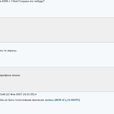
а 9290 с 7-8utc?слушал кто нибудь?
ть те пираты.
микрофона пошла.
rOoM (12 Фев 2007 19:21:55)
#
обы не быть голословным прилагаю
запись (4635 кГц 14:30UTC)