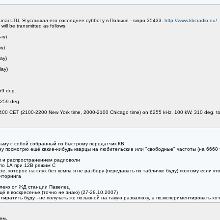
kunai LTU, Я услышал его последнее субботу в Польше - sinpo 35433.
http://www.kbcradio.eu/
ll be transmitted as follows:
ay)
y)
ay)
day)
59 deg.
259 deg.
400 CET (2100-2200 New York time, 2000-2100 Chicago time) on 6255 kHz, 100 kW, 310 deg. to
ьму с собой собранный по быстрому передатчик КВ.
, ну посмотрю ещё какие-нибудь кварцы на любительские или "свободные" частоты (на 6660 
м и распространением радиоволн
оло 1А при 12В режим С
е, которое на слух без компа я не разберу (передавать по табличке буду) поэтому если кт
иторинга
алеко от ЖД станции Павелец
ё в воскресенье (точно не знаю) (27-28.10.2007)
 пиратить буду - не получать же позывной на такую развалюху, а поэкспериментировать хоч
ем.