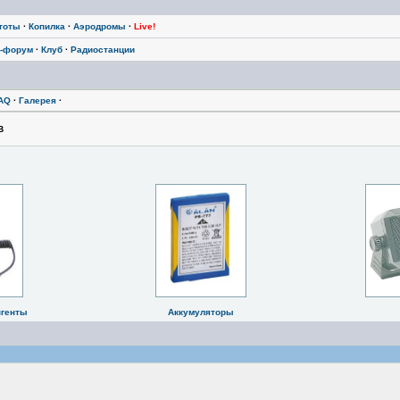
тоты
·
Копилка
·
Аэродромы
·
Live!
-форум
·
Клуб
·
Радиостанции
AQ
·
Галерея
·
В
нгенты
Аккумуляторы