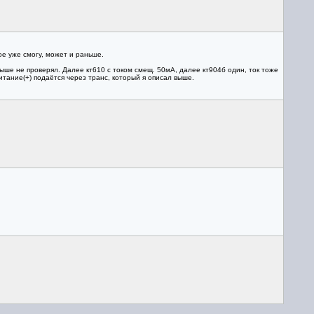
ное уже смогу, может и раньше.
ыше не проверял. Далее кт610 с током смещ. 50мА, далее кт904б один, ток тоже
итание(+) подаётся через транс, который я описал выше.