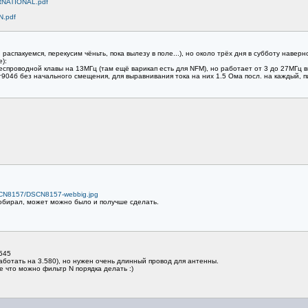
ERNATIONAL.pdf
N.pdf
 распакуемся, перекусим чёньть, пока вылезу в поле...), но около трёх дня в субботу навер
):
спроводной клавы на 13МГц (там ещё варикап есть для NFM), но работает от 3 до 27МГц в
т904б без начального смещения, для выравнивания тока на них 1.5 Ома посл. на каждый, п
/DSCN8157/DSCN8157-webbig.jpg
обирал, может можно было и получше сделать.
545
аботать на 3.580), но нужен очень длинный провод для антенны.
е что можно фильтр N порядка делать :)