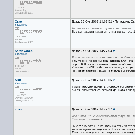
с сен 2007
Кривой Рог
Сообщений: 1981
Стас
Дата: 25 Окт 2007 13:07:52 · Поправил: Ст
Участник
Антенна - случайный провод на дереве
Без согласовки такая антенна сведет все 
с мая 2005
Москва
Сообщений: 1437
Sergey4565
Дата: 25 Окт 2007 13:27:03
#
Участник
Без согласовки такая антенна сведет в
Там транс (из схемы трансивера для начин
через КПЕ от приёмника опять на общий.
с сен 2007
Кручением КПЕ добивался такого, что при
Москва
При этом гармоника 2х не могла бы объяс
Сообщений: 8397
ASB
Дата: 25 Окт 2007 14:39:05
#
Участник
Так попробуем принять. Хорошо бы время у
бы ознакомиться со схемой данного аппрар
с апр 2007
Бузулук 50RS409
Сообщений: 1003
vizin
Дата: 25 Окт 2007 14:47:37
#
Извиняюсь за множественный флуд, но чт
Кто ещё принимал?
Никогда пираты не вещали на этой частоте
маломощные передатчики. В основном сейча
Также можно услышать пиратов на выходных