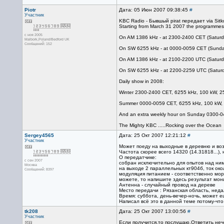
Piotr
Дата: 05 Июн 2007 09:38:45
#
Участник
KBC Radio - Бывшый pirat передает via Sit
Starting from March 31 2007 the programmes wi
с ноя 2005
On AM 1386 kHz - at 2300-2400 CET (Saturd
Malbork,Poland/Bedford UK
Сообщений: 152
On SW 6255 kHz - at 0000-0059 CET (Sunda
On AM 1386 kHz - at 2100-2200 UTC (Saturd
On SW 6255 kHz - at 2200-2259 UTC (Satur
Daily show in 2008:
Winter 2300-2400 CET, 6255 kHz, 100 kW, 2
Summer 0000-0059 CET, 6255 kHz, 100 kW, 
And an extra weekly hour on Sunday 0300-0
The Mighty KBC .....Rocking over the Ocean
Sergey4565
Дата: 25 Окт 2007 12:21:12
#
Участник
Может поеду на выходные в деревню и воз
Частота скорее всего 14320 (14.31818...)
О передатчике:
с сен 2007
собран исключительно для опытов над ни
Москва
на выходе 2 параллельных кт904б, ток ок
Сообщений: 8397
модуляция питанием - соответственно морз
можете, то напишите здесь результат мон
Антенна - случайный провод на дереве
Место передачи : Рязанская область, нед
Время: суббота, день-вечер-ночь, может ещ
Написал всё это в данной теме потому-что
tk208
Дата: 25 Окт 2007 13:00:56
#
Участник
Если получится,то послушаю.Ответить неч