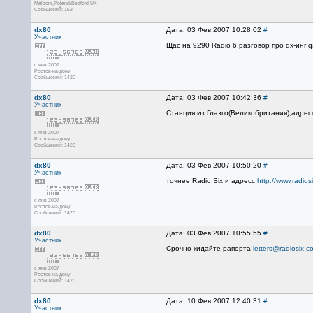
Malbork,Poland/Bedford UK
Сообщений: 152
dx80
Дата: 03 Фев 2007 10:28:02
#
Участник
Щас на 9290 Radio 6,разговор про dx-инг,
с янв 2007
Ростов-на-дону
Сообщений: 1420
dx80
Дата: 03 Фев 2007 10:42:36
#
Участник
Станция из Глазго(Великобритания),адрес
с янв 2007
Ростов-на-дону
Сообщений: 1420
dx80
Дата: 03 Фев 2007 10:50:20
#
Участник
точнее Radio Six и адресс
http://www.radios
с янв 2007
Ростов-на-дону
Сообщений: 1420
dx80
Дата: 03 Фев 2007 10:55:55
#
Участник
Срочно кидайте рапорта
letters@radiosix.c
с янв 2007
Ростов-на-дону
Сообщений: 1420
dx80
Дата: 10 Фев 2007 12:40:31
#
Участник