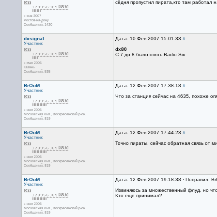
сёдня пропустил пирата,кто там работал н
с янв 2007
Ростов-на-дону
Сообщений: 1420
dxsignal
Дата: 10 Фев 2007 15:01:33
#
Участник
dx80
C 7 до 8 было опять Radio Six
с мая 2006
Казань
Сообщений: 535
BrOoM
Дата: 12 Фев 2007 17:38:18
#
Участник
Что за станция сейчас на 4635, похоже опя
с июл 2006
Московская обл., Воскресенский р-он.
Сообщений: 819
BrOoM
Дата: 12 Фев 2007 17:44:23
#
Участник
Точно пираты, сейчас обратная связь от 
с июл 2006
Московская обл., Воскресенский р-он.
Сообщений: 819
BrOoM
Дата: 12 Фев 2007 19:18:38 · Поправил: B
Участник
Извиняюсь за множественный флуд, но чт
Кто ещё принимал?
с июл 2006
Московская обл., Воскресенский р-он.
Сообщений: 819