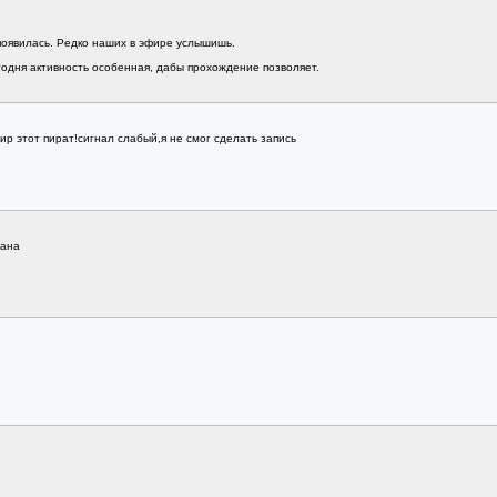
 появилась. Редко наших в эфире услышишь.
егодня активность особенная, дабы прохождение позволяет.
фир этот пират!сигнал слабый,я не смог сделать запись
тана