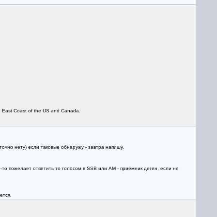
 East Coast of the US and Canada.
точно нету) если таковые обнаружу - завтра напишу.
о-то пожелает ответить то голосом в SSB или АМ - приёмник деген, если не
ется.