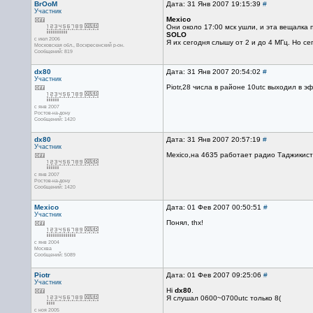
BrOoM
Дата: 31 Янв 2007 19:15:39
#
Участник
Mexico
Они около 17:00 мск ушли, и эта вещалка
SOLO
с июл 2006
Я их сегодня слышу от 2 и до 4 МГц. Но с
Московская обл., Воскресенский р-он.
Сообщений: 819
dx80
Дата: 31 Янв 2007 20:54:02
#
Участник
Piotr,28 числа в районе 10utc выходил в э
с янв 2007
Ростов-на-дону
Сообщений: 1420
dx80
Дата: 31 Янв 2007 20:57:19
#
Участник
Meхico,на 4635 работает радио Таджикис
с янв 2007
Ростов-на-дону
Сообщений: 1420
Mexico
Дата: 01 Фев 2007 00:50:51
#
Участник
Понял, thx!
с янв 2004
Москва
Сообщений: 5089
Piotr
Дата: 01 Фев 2007 09:25:06
#
Участник
Hi
dx80
.
Я слушал 0600~0700utc только 8(
с ноя 2005