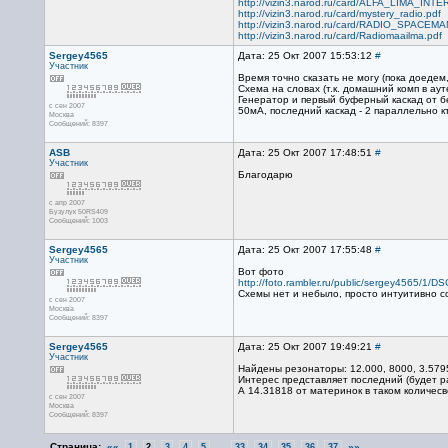
http://vizin3.narod.ru/card/ALFA_LIMA_INT
http://vizin3.narod.ru/card/mystery_radio.pdf
http://vizin3.narod.ru/card/RADIO_SPACEMA
http://vizin3.narod.ru/card/Radiomaailma.pdf
Sergey4565
Дата: 25 Окт 2007 15:53:12
#
Участник
Время точно сказать не могу (пока доедем,
Схема на словах (т.к. домашний комп в ауте
Генератор и первый буферный каскад от бе
с сен 2007
50мА, последний каскад - 2 параллельно к
Москва
Сообщений: 8397
ASB
Дата: 25 Окт 2007 17:48:51
#
Участник
Благодарю
с апр 2007
Бузулук 50RS409
Сообщений: 1003
Sergey4565
Дата: 25 Окт 2007 17:55:48
#
Участник
Вот фото
http://foto.rambler.ru/public/sergey4565/1
Схемы нет и небыло, просто интуитивно с
с сен 2007
Москва
Сообщений: 8397
Sergey4565
Дата: 25 Окт 2007 19:49:21
#
Участник
Найдены резонаторы: 12.000, 8000, 3.579
Интерес представляет последний (будет р
А 14.31818 от материнок в таком количесв
с сен 2007
Москва
Сообщений: 8397
Страница:
««
...
»»
1
2
3
4
5
33
34
35
36
37