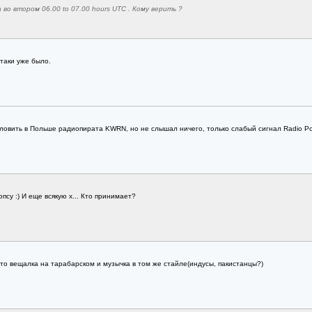
а во втором 06.00 to 07.00 hours UTC . Кому верить ?
таки уже было.
уловить в Польше радиопиратa KWRN, но не слышал ничего, только слабый сигнал Radio Ро
су :) И еще всякую х... Кто принимает?
-то вещалка на тарабарском и музычка в том же стайле(индусы, пакистанцы?)