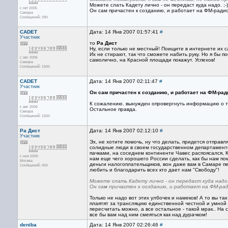
Можете слать Кадету лично - он передаст куда надо. ;-)
с окт 2005
Он сам причастен к созданию, и работает на ФМ-радио
Самара
Сообщений: 290
CADET
Дата: 14 Янв 2007 01:57:41
#
Участник
то
Ра Дист
Ну, если только не местный! Поищите в интернете их са
Их не стирают, так что сможете набить руку. Но я бы
с авг 2006
самолично, на Красной площади покажут. Успехов!
Самара
Сообщений: 1500
CADET
Дата: 14 Янв 2007 02:11:47
#
Участник
Он сам причастен к созданию, и работает на ФМ-ради
К сожалению. вынужден опровергнуть информацию о том
с авг 2006
Остальное правда.
Самара
Сообщений: 1500
Ра Дист
Дата: 14 Янв 2007 02:12:10
#
Участник
Эх, не хотите помочь, ну что делать, придется отправл
солидные люди в своем государственном департаменте (
пачками, на соседнем континенте Чавес распоясался, К
с ноя 2005
нам еще чего хорошего России сделать, как бы нам пом
Москва
деньги налогоплательщиков, вон даже вам в Самаре пе
Сообщений: 450
любить и благодарить всех кто дает нам "Свободу"!
Можете слать Кадету лично - он передаст куда надо. 
Он сам причастен к созданию, и работает на ФМ-рад
Только не надо вот этих улбочек и намеков! А то вы та
плаятят за трансляцию единственной честной и умной
пересчитать можно, а все остальное - такой мрак.. На с
все бы вам над ним смеяться как над дурачком!
deniba
Дата: 14 Янв 2007 02:26:46
#