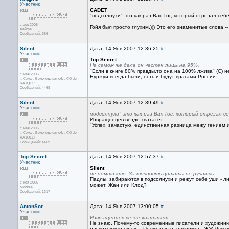
Участник
CADET
"подсолнухи" это как раз Ван Гог, который отрезал се
с дек 2005
Гойя был просто глухим.))) Это его знаменитые слова -
Хайфа
Сообщений: 356
Silent
Дата: 14 Янв 2007 12:36:25
#
Участник
Top Secret
На самом же деле он честен лишь на 95%,
"Если в книге 80% правды,то она на 100% лжива" (С) н
с мая 2005
Буржуи всегда были, есть и будут врагами России.
г. Сокол, Вологодская обл. CQ de
RA1QLL!
Сообщений: 4469
Silent
Дата: 14 Янв 2007 12:39:49
#
Участник
подсолнухи" это как раз Ван Гог, который отрезал с
Извращенцев везде хвататет.
"Успех, зачастую, единственная разница межу гением и
с мая 2005
г. Сокол, Вологодская обл. CQ de
RA1QLL!
Сообщений: 4469
Top Secret
Дата: 14 Янв 2007 12:57:37
#
Участник
Silent
не помню кто. За точность цитаты не ручаюсь
Падлы, забираются в подсолнухи и режут себе уши - ли
с ноя 2006
может, Жан или Клод?
Москва
Сообщений: 1317
AntonSor
Дата: 14 Янв 2007 13:00:05
#
Участник
Извращенцев везде хвататет.
Не знаю. Почему-то современные писатели и художники 
расчетливые люди... Посмотрите, например, ЖЖ Лукьян