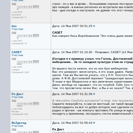
Участник
страх - он у вас в крови... большевики хорошо постарали
про немцев - в южных регионах их встречали как освоб
baz - дык соседи и настучали. не думаю что этот гене
с ноя 2006
Auckland
Сообщений: 77
baz
Дата: 14 Янв 2007 00:51:25
#
Участник
CADET
Как говорил Киса Воробьянинов "Это очень даже може
с янв 2007
Сообщений: 75
CADET
Дата: 14 Янв 2007 01:16:30 · Поправил: CADET (14 Янв
Участник
(Сегодня я к примеру узнал, что Гоголь, Достоевск
инбецилами... За то западная культура этим не стра
с авг 2006
Из вашего поста неясно. кто из них был имбицилом.
Самара
Вас это шокирует, меня ничуть, я это знаю давно. Нап
Сообщений: 1500
школе. Там же Вы могли узнать. что у Л.Н. Толстого бы
дома. А Ф.М. Достоевский пережил "гражданскую казнь"
Я знаю и про Моррисона и про увлечение наркотиками 
Джон, вообще не скрывает, что он голубой. Гойя, (это
том, что просветила лично Вас, а Вы и не знали? Так, 
Ра Дист
Дата: 14 Янв 2007 01:31:39
#
Участник
В чём радио Свобода виновата? в том, что просветил
Скажите пожалуйста, я сам не местный, не такой продв
поблагодарить за все то добро которое они сделали на
с ноя 2005
радио и прочее - аж плюнуть противно.По улица м идеш
Москва
посидеть у приемника, послушать глоток живительной 
Сообщений: 450
ВеZдеход
Дата: 14 Янв 2007 01:56:43
#
Участник
Ра Дист
Скажите пожалуйста, я сам не местный, не такой пр