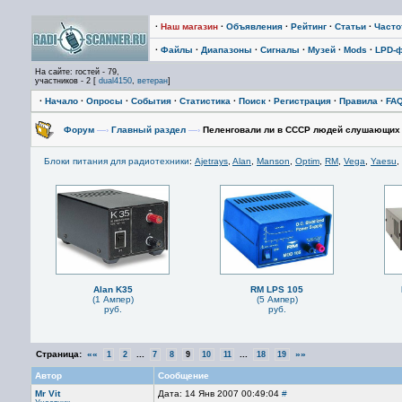
·
Наш магазин
·
Объявления
·
Рейтинг
·
Статьи
·
Част
·
Файлы
·
Диапазоны
·
Сигналы
·
Музей
·
Mods
·
LPD-
На сайте: гостей - 79,
участников - 2 [
dual4150
,
ветеран
]
·
Начало
·
Опросы
·
События
·
Статистика
·
Поиск
·
Регистрация
·
Правила
·
FA
Форум
—›
Главный раздел
—›
Пеленговали ли в СССР людей слушающих
Блоки питания для радиотехники
:
Ajetrays
,
Alan
,
Manson
,
Optim
,
RM
,
Vega
,
Yaesu
,
Alan K35
RM LPS 105
(1 Ампер)
(5 Ампер)
руб.
руб.
Страница:
««
...
...
»»
1
2
7
8
9
10
11
18
19
Автор
Сообщение
Mr Vit
Дата: 14 Янв 2007 00:49:04
#