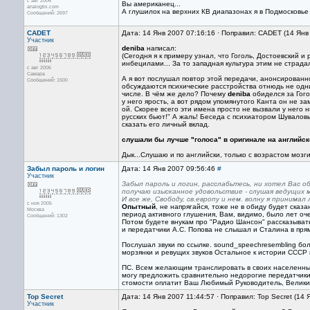
с авг 2006
Вы американец...
analogtrx.com
А глушилок на верхних КВ диапазонах я в Подмосковье
Сообщений: 2697
CADET
Дата: 14 Янв 2007 07:16:16 · Поправил: CADET (14 Янв
Участник
deniba
написал:
(Сегодня я к примеру узнал, что Гоголь, Достоевский
инбецилами... За то западная культура этим не страда
с авг 2006
Самара
А я вот послушал повтор этой передачи, анонсирован
Сообщений: 1500
обсуждаются психические расстройства отнюдь не одни
числе. В чём же дело? Почему
deniba
обиделся за Гого
у него ярость, а вот рядом упомянутого Канта он не 
ой. Скорее всего эти имена просто не вызвали у него н
русских бьют!" А жаль! Беседа с психиатором Шувалов
сказать его личный вклад.
слушали бы лучше "голоса" в оригинале на английском
Дык...Слушаю и по английски, только с возрастом мозг
Забыл пароль и логин
Дата: 14 Янв 2007 09:56:46
#
Участник
Забыл пароль и логин, расслабьтесь, ни хотел Вас о
получаю изысканное удовольствие - слушая ведущих 
И все же, Свободу, св.европу и нем. волну я принимал
с ноя 2005
Опытный
, не напрягайся, тоже не в обиду будет сказ
Москва
период активного глушения, Вам, видимо, было лет оче
Сообщений: 1302
Потом будете внукам про "Радио Шансон" рассказыват
и передатчики А.С. Попова не слышал и Сталина в пр
Послушал звуки по ссылке. sound_speechresembling бол
морзянки и ревущих звуков Остальное к истории СССР в
ПС. Всем желающим транслировать в своих населенных
могу предложить сравнительно недорогие передатчики 
стомости оплатит Ваш Любимый Руководитель, Велики
Top Secret
Дата: 14 Янв 2007 11:44:57 · Поправил: Top Secret (14 
Участник