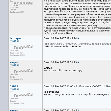
Я не понимаю, а что Вы тут такой шум подняли? Все э
государства, рассматриваемого в качестве потенциальн
Но просто так, по-геббельсовски перепрограммировать
с ноя 2006
подключают профессиональных психологов. Начинается
Москва
интерактивной связью. Тематика их обширна, они расс
Сообщений: 1317
тонкие обозреватели, популярные общественные деятел
становится престижным. Жизнь на «голосе» бьет ключо
передачи делаются со вкусом (о чем многие отечествен
режет любую правду-матку, вскрывает недостатки, бес
только в тех вопросах, которые выгодны ему.
А мы люди простые: попивая утром чай с бутербродом,
пустой треп, поскольку нет сегодня большого различи
работу в Москве и Чикаго.
Фотограф
Дата: 14 Янв 2007 11:49:24
#
Участник
Гойя, (это такой художник, нерусский) вообще отреза
OFF - Только не Гойя, а
Ван Гог
.
с янв 2006
Чкаловский-Круг
Сообщений: 25077
Индрик
Дата: 14 Янв 2007 11:51:23
#
Участник
CADET
ухо это не гойя себе отрезал))))
с дек 2005
Хайфа
Сообщений: 356
CADET
Дата: 14 Янв 2007 12:05:48 · Поправил: CADET (14 Янв
Участник
Ухо отрезал
Виноват, попутал! Ван Гог, это который "Подсолнухи"?
с авг 2006
Самара
Сообщений: 1500
Индрик
Дата: 14 Янв 2007 12:19:44
#