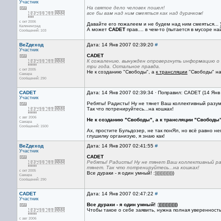
Участник
На святое дело человек пошел!
все бы вам над ним смеяться как над дурачком!
с окт 2006
Давайте его пожалеем и не будем над ним смеяться... ))
Калининград
А может
CADET
прав.... в чем-то (пытается в мусоре най
Сообщений: 103
ВеZдеход
Дата: 14 Янв 2007 02:39:20
#
Участник
CADET
К сожалению. вынужден опровергнуть информацию о т
три года. Остальное правда.
с окт 2005
Не к созданию "Свободы", а
к трансляции
"Свободы" на
Самара
Сообщений: 290
CADET
Дата: 14 Янв 2007 02:39:34 · Поправил: CADET (14 Янв
Участник
Ребяты! Радисты! Ну не тянет Ваш коллективный разу
Так что потренируйтесь...на кошках!
с авг 2006
Не к созданию "Свободы", а к трансляции "Свободы"
Самара
Сообщений: 1500
Ах, простите Бульдозер, не так понЯл, но всё равно не
глушилку организую, я знаю как!
ВеZдеход
Дата: 14 Янв 2007 02:41:55
#
Участник
CADET
Ребяты! Радисты! Ну не тянет Ваш коллективный ра
тянет. Так что потренируйтесь...на кошках!
с окт 2005
Все дураки - я один умный! :)))))))))))))
Самара
Сообщений: 290
CADET
Дата: 14 Янв 2007 02:47:22
#
Участник
Все дураки - я один умный! :)))))))))))))
Чтобы такое о себе заявить, нужна полная уверенность
с авг 2006