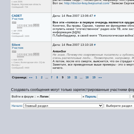
с ноя 2005
Вот он:
http://doctor-livsy.livejournal.com/
"Записки Сергея
Видное, Московская область
Сообщений: 734
CADET
Дата: 14 Янв 2007 13:06:47
#
Участник
Все эти «голоса» в первую очередь являются оруди
Конечно, Вы правы. Однако, такими же функциями обл
оглупить некое "отечественное" радио или ТВ, или за
с авг 2006
информации.[b][/b]
Самара
П.Лайнбарджер, в своей книге "Психологическая война
Сообщений: 1500
Silent
Дата: 14 Янв 2007 13:10:18
#
Участник
AntonSor
Не знаю. Почему-то современные писатели и художни
очень расчетливые люди... Посмотрите, например, ЖЖ
с мая 2005
А потом, после его смерти, выяснится, что он страдал че
г. Сокол, Вологодская обл. CQ de
Заметьте, все приведенные выше примеры - это о мертв
RA1QLL!
ничего.
Сообщений: 4469
Страница:
««
...
...
»»
1
2
7
8
9
10
11
18
19
Создавать сообщения могут только зарегистрированные участники фо
Войти в форум ::
» Логин
»
Пароль
Начало