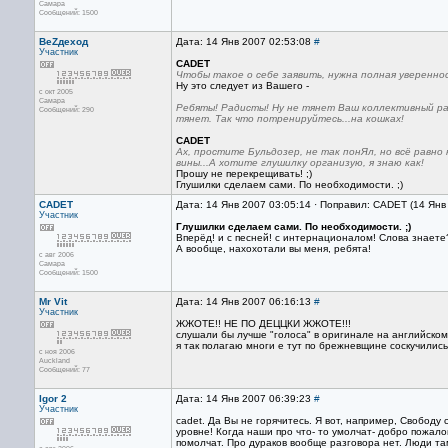
Самара
Сообщений: 1500
ВеZдеход
Дата: 14 Янв 2007 02:53:08
#
Участник
CADET
Чтобы такое о себе заявить, нужна полная уверенно
Ну это следует из Вашего -
с окт 2005
Самара
Ребяты! Радисты! Ну не тянет Ваш коллективный ра
Сообщений: 290
тянет. Так что потренируйтесь...на кошках!
CADET
Ах, простите Бульдозер, не так понЯл, но всё равно
вины...А хотите глушилку организую, я знаю как!
Прошу не перекрещивать! ;)
Глушилки сделаем сами. По необходимости. ;)
CADET
Дата: 14 Янв 2007 03:05:14 · Поправил: CADET (14 Янв
Участник
Глушилки сделаем сами. По необходимости. ;)
Вперёд! и с песней! с интернационалом! Слова знаете? 
А вообще, нахохотали вы меня, ребята!
с авг 2006
Самара
Сообщений: 1500
Mr Vit
Дата: 14 Янв 2007 06:16:13
#
Участник
ЖЖОТЕ!! НЕ ПО ДЕЦЦКИ ЖЖОТЕ!!!
слушали бы лучше "голоса" в оригинале на английском я
я так полагаю многи е тут по брежневщине соскучились..
с ноя 2006
Auckland
Сообщений: 77
Igor 2
Дата: 14 Янв 2007 06:39:23
#
Участник
cadet. Да Вы не горячитесь. Я вот, например, Свобод
уровне! Когда наши про что- то умолчат- добро пожалов
помолчат. Про дураков вообще разговора нет. Люди там