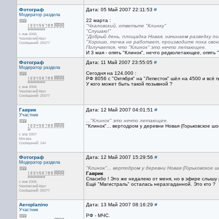
Фотограф
Дата: 05 Май 2007 22:11:53
#
Модератор раздела
22 марта :
"Чкаловский, ответьте "Клинку"
"Слушаю!"
с янв 2006
"Добрый день, площадка Новая, начинаем разведку по
Чкаловский-Круг
"Хорошо, точка не работает, производите пока свою
Сообщений: 25077
Получается, что "Клинок" это нечто летающее.
И 3 мая - опять "Клинок", нечто редколетающее, опять "
Фотограф
Дата: 11 Май 2007 23:55:05
#
Модератор раздела
Сегодня на 124.000 :
РФ 8056 с "Октября" на "Лепесток" шёл на 4500 и всё 
У кого может быть такой позывной ?
с янв 2006
Чкаловский-Круг
Сообщений: 25077
Гаврик
Дата: 12 Май 2007 04:01:51
#
Участник
..."Клинок" это нечто летающее.
"Клинок"... вертодром у деревни Новая (Горьковское шосс
с апр 2007
Москва
Сообщений: 144
Фотограф
Дата: 12 Май 2007 15:29:56
#
Модератор раздела
"Клинок"... вертодром у деревни Новая (Горьковское шо
Гаврик
Спасибо ! Это же недалеко от меня, но в эфире слышу 
с янв 2006
Ещё "Магистраль" осталась неразгаданной. Это кто ?
Чкаловский-Круг
Сообщений: 25077
Aeroplanino
Дата: 13 Май 2007 08:16:29
#
Участник
РФ - МЧС.