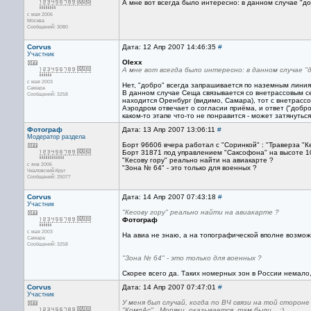
А мне вот всегда было интересно: в данном случае "д
с мая 2006
Москва
Сообщений: 3080
Corvus
Дата: 12 Апр 2007 14:46:35
#
Участник
Olexx
А мне вот всегда было интересно: в данном случае "
с мая 2003
Нет, "добро" всегда запрашивается по наземным линиям
Самара
В данном случае Сеща связывается со внетрассовым сек
Сообщений: 3258
находится Оренбург (видимо, Самара), тот с внетрасс
Аэродром отвечает о согласии приёма, и ответ ("добро
каком-то этапе что-то не понравится - может затянуться
Фотограф
Дата: 13 Апр 2007 13:06:11
#
Модератор раздела
Борт 96606 вчера работал с "Соринкой" : "Траверза "К
Борт 31871 под управлением "Саксофона" на высоте 1
"Кесову гору" реально найти на авиакарте ?
с янв 2006
"Зона № 64" - это только для военных ?
Чкаловский-Круг
Сообщений: 25077
Corvus
Дата: 14 Апр 2007 07:43:18
#
Участник
"Кесову гору" реально найти на авиакарте ?
Фотограф
с мая 2003
На авиа не знаю, а на топографической вполне возможн
Самара
Сообщений: 3258
"Зона № 64" - это только для военных ?
Скорее всего да. Таких номерных зон в России немало,
Corvus
Дата: 14 Апр 2007 07:47:01
#
Участник
У меня был случай, когда по ВЧ связи на той сторон
"КомпАc" . Моряки, оказывается, там были... :)