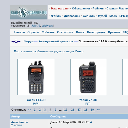
·
Наш магазин
·
Объявления
·
Рейтинг
·
Статьи
·
Част
·
Файлы
·
Диапазоны
·
Сигналы
·
Музей
·
Mods
·
LPD-
На сайте: гостей - 53,
участников - 2 [
John79
,
edelweys
]
·
Начало
·
Опросы
·
События
·
Статистика
·
Поиск
·
Регистрация
·
Правила
·
FA
Форум
—›
Авиационный диапазон
—›
Позывные на 124.0 и подобных ч
Портативные любительские радиостанции
Yaesu
Yaesu FT-60R
Yaesu VX-3R
руб.
руб.
Страница:
««
...
»»
1
2
3
4
5
15
16
17
18
19
Автор
Сообщение
Aeroplanino
Дата: 16 Мар 2007 18:25:26
#
Участник