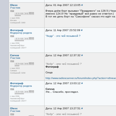
Olexx
Дата: 01 Апр 2007 12:13:05
#
Участник
Вчера днём борт вызывал "Правдивого" на 128.5:) Чер
именно 124.0! Но "правдивый" всё равно не ответил:)
В тот же день борт на "Саксофоне" сказал,что идёт на
с мая 2006
Москва
Сообщений: 3080
Фотограф
Дата: 11 Апр 2007 23:52:09
#
Модератор раздела
"Кедр" - это чей позывной ?
с янв 2006
Чкаловский-Круг
Сообщений: 25077
Corvus
Дата: 12 Апр 2007 12:37:32
#
Участник
"Кедр" - это чей позывной ?
Фотограф
с мая 2003
Самара
Сеща
Сообщений: 3258
http://www.radioscanner.ru/forum/index.php?action=vt
Фотограф
Дата: 12 Апр 2007 13:03:12
#
Модератор раздела
Corvus
Упс... Спасибо, проглядел.
с янв 2006
Чкаловский-Круг
Сообщений: 25077
Olexx
Дата: 12 Апр 2007 13:27:51
#
Участник
"Кедр" - это чей позывной ?