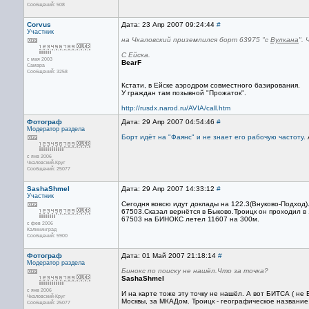
Сообщений: 508
Corvus
Дата: 23 Апр 2007 09:24:44
#
Участник
на Чкаловский приземлился борт 63975 "с
Вулкана
".
С Ейска.
с мая 2003
BearF
Самара
Сообщений: 3258
Кстати, в Ейске аэродром совместного базирования.
У граждан там позывной "Прожаток".
http://rusdx.narod.ru/AVIA/call.htm
Фотограф
Дата: 29 Апр 2007 04:54:46
#
Модератор раздела
Борт идёт на "Фаянс" и не знает его рабочую частоту.
с янв 2006
Чкаловский-Круг
Сообщений: 25077
SashaShmel
Дата: 29 Апр 2007 14:33:12
#
Участник
Сегодня вовсю идут доклады на 122.3(Внуково-Подход
67503.Сказал вернётся в Быково.Троицк он проходил в
67503 на БИНОКС летел 11607 на 300м.
с фев 2006
Калининград
Сообщений: 5900
Фотограф
Дата: 01 Май 2007 21:18:14
#
Модератор раздела
Бинокс по поиску не нашёл.Что за точка?
SashaShmel
с янв 2006
И на карте тоже эту точку не нашёл. А вот БИТСА ( не
Чкаловский-Круг
Москвы, за МКАДом. Троицк - географическое название
Сообщений: 25077