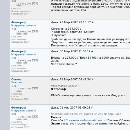
Я тут в январе задавался вопросом о частоте работы 
пришли к выводу, что должно быть 124,0. Ну тут много 
Так вот сегодня я услышал борт 45***, на эшелоне 96
с дек 2004
появился на частоте 124,0.
Московская область
Сообщений: 1943
Фотограф
Дата: 22 Мар 2007 23:13:17
#
Модератор раздела
Сегодня на 124,000 :
"Чкаловский, ответьте "Клинку"
"Слушаю!"
с янв 2006
"Добрый день, площадка Новая, начинаем разведку пог
Чкаловский-Круг
Сообщений: 25077
"Хорошо, точка не работает, производите пока свою ра
Получается, что "Клинок" это нечто летающее.
Фотограф
Дата: 30 Мар 2007 11:38:12
#
Модератор раздела
Вчера на 124,000 : "Борт 87460 на 3900 следую на Эк
3900.
Что такое Эксим ?
с янв 2006
Чкаловский-Круг
Сообщений: 25077
Corvus
Дата: 31 Мар 2007 08:41:54
#
Участник
Что такое Эксим ?
Фотограф
с мая 2003
ИМХО, навигационная точка, такая же как Ледор и т.п.
Самара
Сообщений: 3258
Фотограф
Дата: 01 Апр 2007 01:09:02
#
Модератор раздела
навигационная точка, такая же как Ледор и т.п.
Corvus
Спасибо !
Составил небольшой список.
Пунктов Обязат
с янв 2006
Эксим
отсуствует, может быть со временем найдётся. :
Чкаловский-Круг
Сообщений: 25077