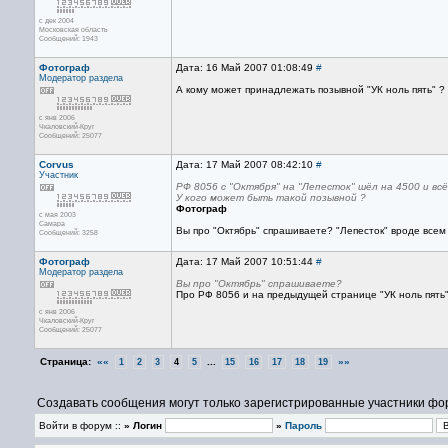
с дек 2004
Московская область
Сообщений: 1943
Фотограф
Дата: 16 Май 2007 01:08:49
#
Модератор раздела
А кому может принадлежать позывной "УК ноль пять" ?
с янв 2006
Чкаловский-Круг
Сообщений: 25077
Corvus
Дата: 17 Май 2007 08:42:10
#
Участник
РФ 8056 с "Октября" на "Лепесток" шёл на 4500 и вс
У кого может быть такой позывной ?
Фотограф
с мая 2003
Самара
Вы про "Октябрь" спрашиваете? "Лепесток" вроде всем
Сообщений: 3258
Фотограф
Дата: 17 Май 2007 10:51:44
#
Модератор раздела
Вы про "Октябрь" спрашиваете?
Про РФ 8056 и на предыдущей странице "УК ноль пять".
с янв 2006
Чкаловский-Круг
Сообщений: 25077
Страница:
««
...
»»
1
2
3
4
5
15
16
17
18
19
Создавать сообщения могут только зарегистрированные участники фо
Войти в форум ::
» Логин
»
Пароль