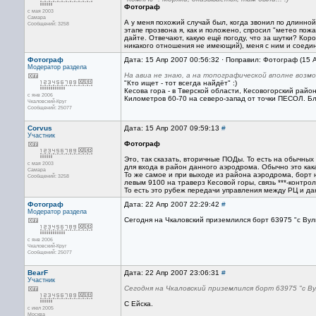
Фотограф
с мая 2003
Самара
А у меня похожий случай был, когда звонил по длинной
Сообщений: 3258
этапе прозвона я, как и положено, спросил "метео пож
дайте. Отвечают, какую ещё погоду, что за шутки? Коро
никакого отношения не имеющий), меня с ним и соедин
Фотограф
Дата: 15 Апр 2007 00:56:32 · Поправил: Фотограф (15 
Модератор раздела
На авиа не знаю, а на топографической вполне возмо
"Кто ищет - тот всегда найдёт" :)
Кесова гора - в Тверской области, Кесовогорский район
с янв 2006
Километров 60-70 на северо-запад от точки ПЕСОЛ. 
Чкаловский-Круг
Сообщений: 25077
Corvus
Дата: 15 Апр 2007 09:59:13
#
Участник
Фотограф
Это, так сказать, вторичные ПОДы. То есть на обычны
с мая 2003
для входа в район данного аэродрома. Обычно это какая-
Самара
То же самое и при выходе из района аэродрома, борт н
Сообщений: 3258
левым 9100 на траверз Кесовой горы, связь ***-контроль,
То есть это рубеж передачи управления между РЦ и д
Фотограф
Дата: 22 Апр 2007 22:29:42
#
Модератор раздела
Сегодня на Чкаловский приземлился борт 63975 "с Вулк
с янв 2006
Чкаловский-Круг
Сообщений: 25077
BearF
Дата: 22 Апр 2007 23:06:31
#
Участник
Сегодня на Чкаловский приземлился борт 63975 "с Ву
С Ейска.
с июл 2005
Москва