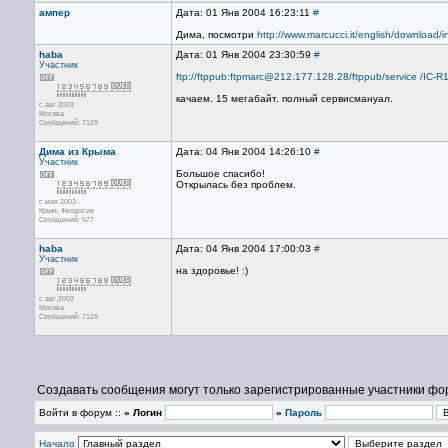
ампер
Дата: 01 Янв 2004 16:23:11
#
Дима, посмотри
http://www.marcucci.it/english/download/
haba
Дата: 01 Янв 2004 23:30:59
#
Участник
ftp://ftppub:ftpmarc@212.177.128.28/ftppub/service /IC-R1
качаем. 15 мегабайт. полный сервисмануал.
с авг 2003
Москва
Сообщений: 7129
Дима из Крыма
Дата: 04 Янв 2004 14:26:10
#
Участник
Большое спасибо!
Открылась без проблем.
с мая 2003
Крым, Феодосия
Сообщений: 577
haba
Дата: 04 Янв 2004 17:00:03
#
Участник
на здоровье! :)
с авг 2003
Москва
Сообщений: 7129
Создавать сообщения могут только зарегистрированные участники фо
Войти в форум ::
» Логин
»
Пароль
Начало