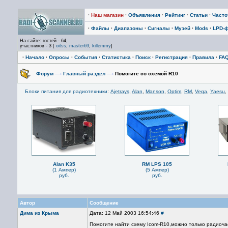
·
Наш магазин
·
Объявления
·
Рейтинг
·
Статьи
·
Част
·
Файлы
·
Диапазоны
·
Сигналы
·
Музей
·
Mods
·
LPD-
На сайте: гостей - 64,
участников - 3 [
oitss
,
master69
,
killemmy
]
·
Начало
·
Опросы
·
События
·
Статистика
·
Поиск
·
Регистрация
·
Правила
·
FA
Форум
—›
Главный раздел
—›
Помогите со схемой R10
Блоки питания для радиотехники
:
Ajetrays
,
Alan
,
Manson
,
Optim
,
RM
,
Vega
,
Yaesu
,
Alan K35
RM LPS 105
(1 Ампер)
(5 Ампер)
руб.
руб.
Автор
Сообщение
Дима из Крыма
Дата: 12 Май 2003 16:54:46
#
Помогите найти схему Icom-R10,можно только радиоча