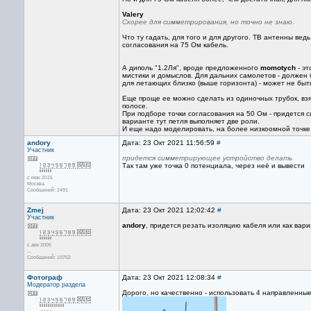
Valery
Скорее для симметрирования, но точно не знаю.
Что ту гадать, для того и для другого. ТВ антенны в
согласования на 75 Ом кабель.
А диполь "1.2Ля", вроде предложенного
momotych
- эт
мистики и домыслов. Для дальних самолетов - должен 
для летающих близко (выше горизонта) - может не бы
Еще проще ее можно сделать из одиночных трубок, взя
полосе.
При подборе точки согласования на 50 Ом - придется с
варианте тут петля выполняет две роли.
И еще надо моделировать, на более низкоомной точке
andory
Дата: 23 Окт 2021 11:56:59
#
Участник
придется симметрирующее устройство делать
Так там уже точка 0 потенциала, через неё и вывести
с июн 2015
Москва
Сообщений: 2491
Zmej
Дата: 23 Окт 2021 12:02:42
#
Участник
andory
, придется резать изоляцию кабеля или как вари
с дек 2005
...
Сообщений: 10762
Фотограф
Дата: 23 Окт 2021 12:08:34
#
Модератор раздела
Дорого, но качественно - использовать 4 направленн