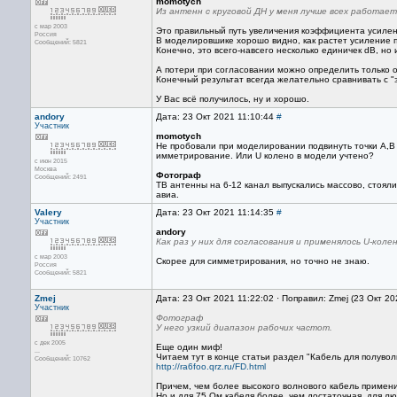
momotych
Из антенн с круговой ДН у меня лучше всех работает
с мар 2003
Это правильный путь увеличения коэффициента усилен
Россия
В моделировшике хорошо видно, как растет усиление 
Сообщений: 5821
Конечно, это всего-навсего несколько единичек dB, но 
А потери при согласовании можно определить только 
Конечный результат всегда желательно сравнивать с "э
У Вас всё получилось, ну и хорошо.
andory
Дата: 23 Окт 2021 11:10:44
#
Участник
momotych
Не пробовали при моделировании подвинуть точки А,В к
имметрирование. Или U колено в модели учтено?
с июн 2015
Москва
Фотограф
Сообщений: 2491
ТВ антенны на 6-12 канал выпускались массово, стояли
авиа.
Valery
Дата: 23 Окт 2021 11:14:35
#
Участник
andory
Как раз у них для согласования и применялось U-колен
с мар 2003
Скорее для симметрирования, но точно не знаю.
Россия
Сообщений: 5821
Zmej
Дата: 23 Окт 2021 11:22:02 · Поправил: Zmej (23 Окт 20
Участник
Фотограф
У него узкий диапазон рабочих частот.
с дек 2005
Еще один миф!
...
Читаем тут в конце статьи раздел "Кабель для полувол
Сообщений: 10762
http://ra6foo.qrz.ru/FD.html
Причем, чем более высокого волнового кабель примени
Но и для 75 Ом кабеля более, чем достаточная, для лю