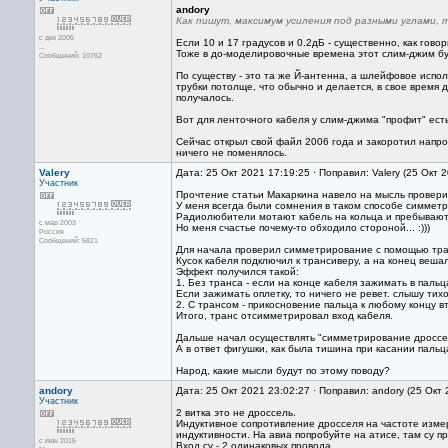
andory
Как пишут, максимум усиления под разными углами, т
с дек 2005
Если 10 и 17 градусов и 0.2дБ - существенно, как говори
...
Тоже в до-моделировочные времена этот слим-джим бу
Сообщений: 10762
По существу - это та же Й-антенна, а шлейфовое испо
трубки потолще, что обычно и делается, в свое время 
получалось.
Вот для ленточного кабеля у слим-джима "профит" есть,
Сейчас открыл свой файл 2006 года и закоротил напрот
ничего не поменялось.
Valery
Дата: 25 Окт 2021 17:19:25 · Поправил: Valery (25 Окт 
Участник
Прочтение статьи Макаркина навело на мысль провери
У меня всегда были сомнения в таком способе симметр
Радиолюбители мотают кабель на кольца и пребывают 
с мар 2003
Но меня счастье почему-то обходило стороной... :)))
Россия
Сообщений: 5821
Для начала проверил симметрирование с помощью тра
Кусок кабеля подключил к трансиверу, а на конец веш
Эффект получился такой:
1. Без транса - если на конце кабеля зажимать в паль
Если зажимать оплетку, то ничего не ревет. слышу ти
2. С трансом - прикосновение пальца к любому концу в
Итого, транс отсимметрировал вход кабеля.
Дальше начал осуществлять "симметрирование дроссел
А в ответ фигушки, как была тишина при касании пальца
Народ, какие мысли будут по этому поводу?
andory
Дата: 25 Окт 2021 23:02:27 · Поправил: andory (25 Окт
Участник
2 витка это не дроссель.
Индуктивное сопротивление дросселя на частоте изме
индуктивности. На авиа попробуйте на атисе, там су п
с июн 2015
Вход су - 2 одинаковых провода.