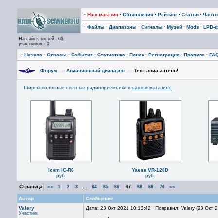
·
Наш магазин
·
Объявления
·
Рейтинг
·
Статьи
·
Част
·
Файлы
·
Диапазоны
·
Сигналы
·
Музей
·
Mods
·
LPD-
На сайте: гостей - 65,
участников - 0
·
Начало
·
Опросы
·
События
·
Статистика
·
Поиск
·
Регистрация
·
Правила
·
FA
Форум
—›
Авиационный диапазон
—›
Тест авиа-антенн!
Широкополосные связные радиоприемники в
нашем магазине
Icom IC-R6
Yaesu VR-120D
руб.
руб.
Страница:
««
...
»»
1
2
3
64
65
66
67
68
69
70
Автор
Сообщение
Valery
Дата: 23 Окт 2021 10:13:42 · Поправил: Valery (23 Окт 
Участник