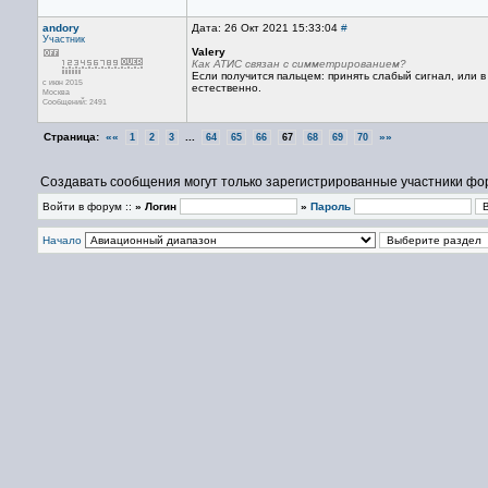
andory
Дата: 26 Окт 2021 15:33:04
#
Участник
Valery
Как АТИС связан с симметрированием?
Если получится пальцем: принять слабый сигнал, или в
с июн 2015
естественно.
Москва
Сообщений: 2491
Страница:
««
...
»»
1
2
3
64
65
66
67
68
69
70
Создавать сообщения могут только зарегистрированные участники фо
Войти в форум ::
» Логин
»
Пароль
Начало