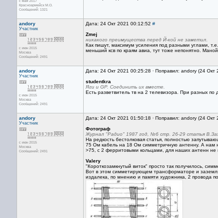
с мая 2017
Красноармейск М.О.
Сообщений: 1321
andory
Дата: 24 Окт 2021 00:12:52
#
Участник
Zmej
никакого преимущества перед Й-кой не заметил.
Как пишут, максимум усиления под разными углами, т.е
с июн 2015
меньший ксв по краям авиа, тут тоже непонятно. Маной
Москва
Сообщений: 2491
andory
Дата: 24 Окт 2021 00:25:28 · Поправил: andory (24 Окт
Участник
studentkra
Яги и GP. Соединить их вместе.
Есть разветвитель тв на 2 телевизора. При разных по д
с июн 2015
Москва
Сообщений: 2491
andory
Дата: 24 Окт 2021 01:50:18 · Поправил: andory (24 Окт
Участник
Фотограф
Журнал "Радио" 1987 год, №6 стр. 26-29 статья В.За
На редкость бестолковая статья, полностью запутывающ
с июн 2015
75 Ом кабель на 18 Ом симметричную антенну. А нам на
Москва
>75, с 2 ферритовыми кольцами, для наших антенн не 
Сообщений: 2491
Valery
"Короткозамкнутый виток" просто так получилось, симм
Вот в этом симметирующем трансформаторе и заземляют
издалека, по мнению и памяти художника, 2 провода по