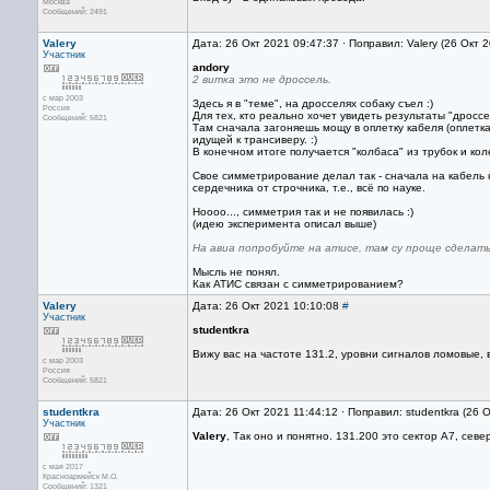
Москва
Сообщений: 2491
Valery
Дата: 26 Окт 2021 09:47:37 · Поправил: Valery (26 Окт 
Участник
andory
2 витка это не дроссель.
с мар 2003
Здесь я в "теме", на дросселях собаку съел :)
Россия
Для тех, кто реально хочет увидеть результаты "дрос
Сообщений: 5821
Там сначала загоняешь мощу в оплетку кабеля (оплетка 
идущей к трансиверу. :)
В конечном итоге получается "колбаса" из трубок и кол
Свое симметрирование делал так - сначала на кабель 
сердечника от строчника, т.е., всё по науке.
Ноооо..., симметрия так и не появилась :)
(идею эксперимента описал выше)
На авиа попробуйте на атисе, там су проще сделать
Мысль не понял.
Как АТИС связан с симметрированием?
Valery
Дата: 26 Окт 2021 10:10:08
#
Участник
studentkra
Вижу вас на частоте 131.2, уровни сигналов ломовые, 
с мар 2003
Россия
Сообщений: 5821
studentkra
Дата: 26 Окт 2021 11:44:12 · Поправил: studentkra (26 
Участник
Valery
, Так оно и понятно. 131.200 это сектор A7, сев
с мая 2017
Красноармейск М.О.
Сообщений: 1321