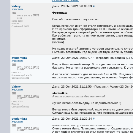
Ссылка на статью.
Valery
Дата: 23 Окт 2021 20:00:39
#
Участник
Фотограф
Спасибо, я вспомнил эту статью.
с мар 2003
Россия
Когда появился инет, ее стали копировать и размещат
Сообщений: 5821
В те времена трансформаторы ШПТЛ были не очень поп
Интересующиеся теорией работы такого транса обычно
Как работает транс на линиях понял легко, а вот отк
понимаю.
(честно)
Но транс в усатой антенне устроен значительно хитрее
Пытаюсь вспомнить, где видел цветную картинку транс
studentkra
Дата: 23 Окт 2021 20:49:07 · Поправил: studentkra (23 
Участник
Вчера был сильный ветер. В городе поломало много ве
барахло. Но антенна выдержала это испытание. К утру
с мая 2017
А если использовать две натенны? Яги и GP. Соединить
Красноармейск М.О.
на разные частотные диапазоны, то понятно. Через ф
Сообщений: 1321
Valery
Дата: 23 Окт 2021 21:11:50 · Поправил: Valery (23 Окт 
Участник
studentkra
А если использовать две натенны?
с мар 2003
Лучше использовать одну, но поднять повыше :)
Россия
Сообщений: 5821
Ветер вчера был серьезный, надо ехать на дачу смотр
Слушал ваш Киви, показалось, что уровень вещалок во
studentkra
Дата: 23 Окт 2021 21:29:24
#
Участник
показалось, что уровень вещалок возрос.
Очень может быть. Потеплело немного. Скорее всего 
А вот приём диспетчеров стал хуже потому что сухая п