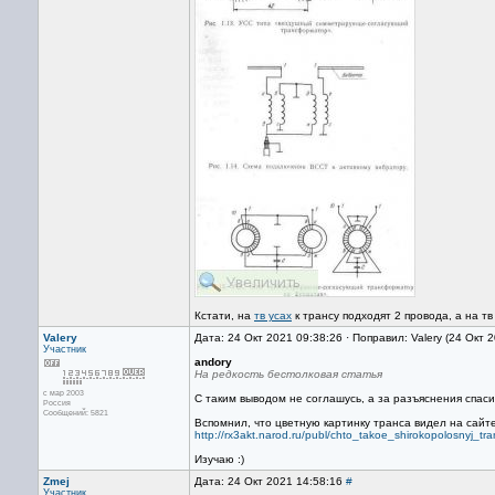
Кстати, на
тв усах
к трансу подходят 2 провода, а на тв 
Valery
Дата: 24 Окт 2021 09:38:26 · Поправил: Valery (24 Окт 
Участник
andory
На редкость бестолковая статья
с мар 2003
С таким выводом не соглашусь, а за разъяснения спаси
Россия
Сообщений: 5821
Вспомнил, что цветную картинку транса видел на сайт
http://rx3akt.narod.ru/publ/chto_takoe_shirokopolosnyj_tra
Изучаю :)
Zmej
Дата: 24 Окт 2021 14:58:16
#
Участник