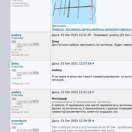
с янв 2006
Чкаловский-Круг
Сообщений: 25077
Увеличить
Приятно, что можно задать вопросы непосредственно а
andory
Дата: 23 Окт 2021 12:11:35 · Поправил: andory (23 Окт
Участник
Zmej
Достаточно кабель проложить по антенне, будет эквип
с июн 2015
Москва
Сообщений: 2491
Zmej
Дата: 23 Окт 2021 12:27:59
#
Участник
andory
Я не верю в качество такого симметрирования, эл.конт
с дек 2005
питания.
...
Сообщений: 10762
andory
Дата: 23 Окт 2021 12:31:14
#
Участник
Фотограф
использовать 4 направленные антенны
4 кабеля, 4 приемника или как-то переключать антенны
с июн 2015
Делал тв антенну на 2 мультиплекса с разных направле
Москва
сумматор-разветвитель заметно ухудшал с/ш.
Сообщений: 2491
momotych
Дата: 23 Окт 2021 12:39:06
#
Участник
При подборе точки согласования на 50 Ом - придется
варианте тут петля выполняет две роли.