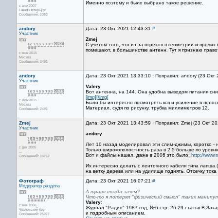
Именно поэтому и было выбрано такое решение.
с апр 2007
Санкт-Петербург
Сообщений: 1083
andory
Дата: 23 Окт 2021 12:43:31
#
Участник
Zmej
С учетом того, что из-за огрехов в геометрии и прочи
помешают, в большинстве антенн. Тут я признаю прав
с июн 2015
Москва
Сообщений: 2491
andory
Дата: 23 Окт 2021 13:33:10 · Поправил: andory (23 Окт
Участник
Valery
Вот антенна, на 144. Она удобна выводом питания сни
[img][/img]
с июн 2015
Было бы интересно посмотреть ксв и усиление в полосе
Москва
Материал, судя по рисунку, трубка миллиметров 12.
Сообщений: 2491
Zmej
Дата: 23 Окт 2021 13:43:59 · Поправил: Zmej (23 Окт 2
Участник
andory
Лет 10 назад моделировал эти слим-джимы, коротко - 
с дек 2005
Только широкополостность раза в 2.5 больше по уровню
...
Вот и файлы нашел, даже в 2006 это было:
http://www.
Сообщений: 10762
Их интересно делать с ленточного кабеля типа лапша (
на ветку дерева или на удилище поднять. Отсечку тока 
Фотограф
Дата: 23 Окт 2021 16:07:21
#
Модератор раздела
А транс тогда зачем?
Что-то я потерял "физический смысл" таких манипу
Valery
:
с янв 2006
Журнал "Радио" 1987 год, №6 стр. 26-29 статья В.Зах
Чкаловский-Круг
и подробным описанием.
Сообщений: 25077