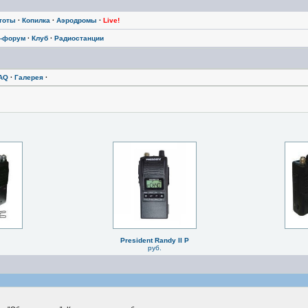
тоты
·
Копилка
·
Аэродромы
·
Live!
-форум
·
Клуб
·
Радиостанции
AQ
·
Галерея
·
President Randy II P
руб.