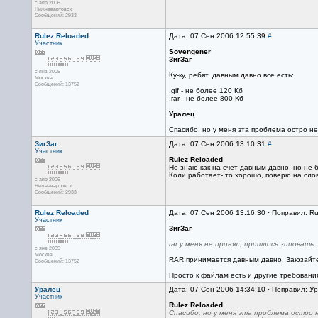
с апр 2006
Нижневартовск
Сообщений: 2933
Rulez Reloaded
Дата: 07 Сен 2006 12:55:39
#
Участник
Sovengener
ЗигЗаг
с янв 2005
Ку-ку, ребят, давным давно все есть:
Москва
Сообщений: 13752
.gif - не более 120 Кб
.rar - не более 800 Кб
Уралец
Спасибо, но у меня эта проблема остро не
ЗигЗаг
Дата: 07 Сен 2006 13:10:31
#
Участник
Rulez Reloaded
Не знаю как на счет давным-давно, но не 
Коли работает- то хорошо, поверю на слово
с апр 2006
Нижневартовск
Сообщений: 2933
Rulez Reloaded
Дата: 07 Сен 2006 13:16:30 · Поправил: R
Участник
ЗигЗаг
rar у меня не принял, пришлось зиповать
с янв 2005
Москва
RAR принимается давным давно. Заюзайте по
Сообщений: 13752
Просто к файлам есть и другие требования
Уралец
Дата: 07 Сен 2006 14:34:10 · Поправил: 
Участник
Rulez Reloaded
Спасибо, но у меня эта проблема остро