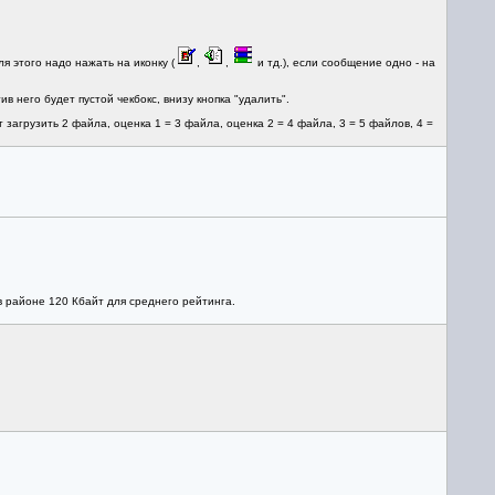
я этого надо нажать на иконку (
,
,
и тд.), если сообщение одно - на
в него будет пустой чекбокс, внизу кнопка "удалить".
 загрузить 2 файла, оценка 1 = 3 файла, оценка 2 = 4 файла, 3 = 5 файлов, 4 =
в районе 120 Кбайт для среднего рейтинга.