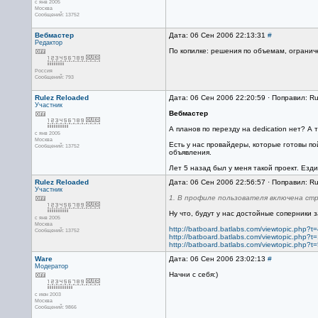
с янв 2005
Москва
Сообщений: 13752
Вебмастер
Дата: 06 Сен 2006 22:13:31
#
Редактор
По копилке: решения по объемам, огранич
Россия
Сообщений: 793
Rulez Reloaded
Дата: 06 Сен 2006 22:20:59 · Поправил: R
Участник
Вебмастер
А планов по перезду на dedication нет? А
с янв 2005
Москва
Есть у нас провайдеры, которые готовы п
Сообщений: 13752
объявления.
Лет 5 назад был у меня такой проект. Ездил
Rulez Reloaded
Дата: 06 Сен 2006 22:56:57 · Поправил: R
Участник
1. В профиле пользователя включена стр
Ну что, будут у нас достойные соперники 
с янв 2005
Москва
http://batboard.batlabs.com/viewtopic.php?t
Сообщений: 13752
http://batboard.batlabs.com/viewtopic.php?t
http://batboard.batlabs.com/viewtopic.php?t
Ware
Дата: 06 Сен 2006 23:02:13
#
Модератор
Начни с себя:)
с июн 2003
Москва
Сообщений: 9866