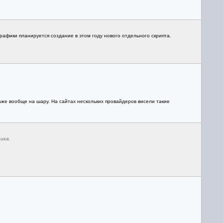
рафики планируется создание в этом году нового отдельного скрипта.
аже вообще на шару. На сайтах нескольких провайдеров висели такие
ика.