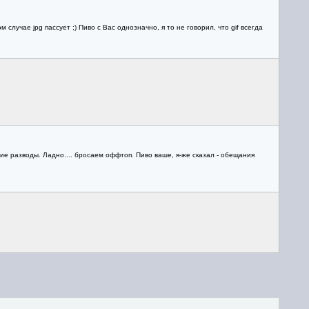
м случае jpg пассует ;) Пиво с Вас однозначно, я то не говорил, что gif всегда
шие разводы. Ладно.... бросаем оффтоп. Пиво ваше, я-же сказал - обещания