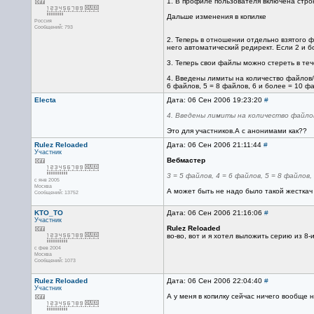
1. В профиле пользователя включена стро
Дальше изменения в копилке
Россия
Сообщений: 793
2. Теперь в отношении отдельно взятого ф
него автоматический редирект. Если 2 и бо
3. Теперь свои файлы можно стереть в те
4. Введены лимиты на количество файлов/су
6 файлов, 5 = 8 файлов, 6 и более = 10 ф
Electa
Дата: 06 Сен 2006 19:23:20
#
4. Введены лимиты на количество файло
Это для участников.А с анонимами как??
Rulez Reloaded
Дата: 06 Сен 2006 21:11:44
#
Участник
Вебмастер
3 = 5 файлов, 4 = 6 файлов, 5 = 8 файлов,
с янв 2005
Москва
А может быть не надо было такой жесткач
Сообщений: 13752
KTO_TO
Дата: 06 Сен 2006 21:16:06
#
Участник
Rulez Reloaded
во-во, вот и я хотел выложить серию из 8-и
с фев 2004
Москва
Сообщений: 1073
Rulez Reloaded
Дата: 06 Сен 2006 22:04:40
#
Участник
А у меня в копилку сейчас ничего вообще н