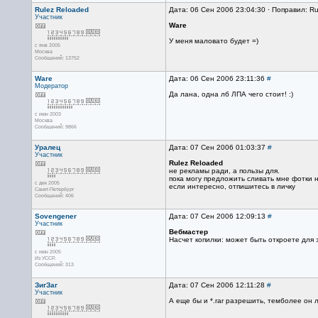
Rulez Reloaded
Дата: 06 Сен 2006 23:04:30 · Поправил: R
Участник
Ware
У меня маловато будет =)
с янв 2005
Москва
Сообщений: 13752
Ware
Дата: 06 Сен 2006 23:11:36
#
Модератор
Да лана, одна лб ЛПА чего стоит! :)
с июн 2003
Москва
Сообщений: 9866
Уралец
Дата: 07 Сен 2006 01:03:37
#
Участник
Rulez Reloaded
не рекламы ради, а пользы для.
пока могу предложить сливать мне фотки на
с дек 2005
если интересно, отпишитесь в личку
Санкт-Петербург
Сообщений: 406
Sovengener
Дата: 07 Сен 2006 12:09:13
#
Участник
Вебмастер
Насчет копилки: может быть откроете для з
с июн 2005
Из УССР.
Сообщений: 313
ЗигЗаг
Дата: 07 Сен 2006 12:11:28
#
Участник
А еще бы и *.rar разрешить, темболее он л