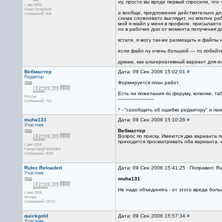
ну, просто вы вроде первый спросили, что 
с дек 2005
Санкт-Петербург
а вообще, предложение действительно для
Сообщений: 406
схема сложновато выглядит, но вполне ра
мой е-майл у меня в профиле. присылаете 
но в рабочие дни от момента получения 
кстати, я могу так-же размещать и файлы
если файл ну очень большой — то побейте е
думаю, как альтернативный вариант для и
Вебмастер
Дата: 09 Сен 2006 15:02:01
#
Редактор
Формируется план работ.
Есть ли пожелания по форуму, копилке, та
Россия
------------------------
Сообщений: 793
* - "соообщить об ошибке редактору" и пои
muha131
Дата: 09 Сен 2006 15:10:26
#
Участник
Вебмастер
Вопрос по поиску. Имеются два варианта п
приходится просматривать оба варианта, и
с дек 2004
Город-Герой МОСКВА
Сообщений: 3026
Rulez Reloaded
Дата: 09 Сен 2006 15:41:25 · Поправил: R
Участник
muha131
Не надо объединять - от этого вреда боль
с янв 2005
Москва
Сообщений: 13752
quickgold
Дата: 09 Сен 2006 15:57:34
#
Участник