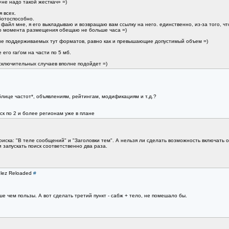
«не надо такой жесткач» =)
 всех.
ботоспособно.
файл мне, я его выкладываю и возвращаю вам ссылку на него. единственно, из-за того, чт
до момента размещения обещаю не больше часа =)
 не поддерживаемых тут форматов, равно как и превышающие допустимый объем =)
го rar'ом на части по 5 мб.
сключительных случаев вполне подойдет =)
блице частот*, объявлениям, рейтингам, модификациям и т.д.?
ск по 2 и более регионам уже в плане
оиска: "В теле сообщений" и "Заголовки тем". А нельзя ли сделать возможность включать о
 запускать поиск соответственно два раза.
ulez Reloaded
#
ше чем пользы. А вот сделать третий пункт - сабж + тело, не помешало бы.