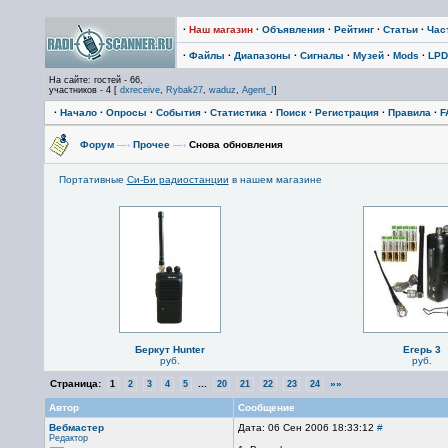
·
Наш магазин
·
Объявления
·
Рейтинг
·
Статьи
·
Час
·
Файлы
·
Диапазоны
·
Сигналы
·
Музей
·
Mods
·
LPD
На сайте: гостей - 66,
участников - 4 [
dxreceive
,
Rybak27
,
waduz
,
Agent_I
]
·
Начало
·
Опросы
·
События
·
Статистика
·
Поиск
·
Регистрация
·
Правила
·
F
Форум
—›
Прочее
—›
Снова обновления
Портативные
Си-Би радиостанции
в нашем магазине
Беркут Hunter
Егерь 3
руб.
руб.
Страница:
...
»»
1
2
3
4
5
20
21
22
23
24
Автор
Сообщение
Вебмастер
Дата: 06 Сен 2006 18:33:12
#
Редактор