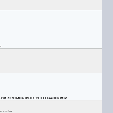
о.
значит что проблема связана именно с раширением rar.
е сладко.