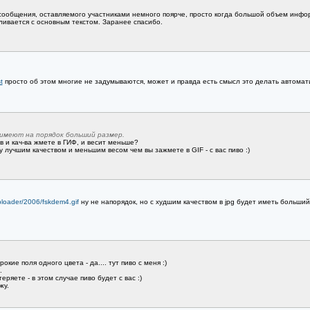
 сообщения, оставляемого участниками немного поярче, просто когда большой объем инфор
сливается с основным текстом. Заранее спасибо.
t
просто об этом многие не задумываются, может и правда есть смысл это делать автомат
ки имеют на порядок больший размер.
в и кач-ва жмете в ГИФ, и весит меньше?
у лучшим качеством и меньшим весом чем вы зажмете в GIF - с вас пиво :)
ploader/2006/fskdem4.gif
ну не напорядок, но с худшим качеством в jpg будет иметь больший 
окие поля одного цвета - да.... тут пиво с меня :)
.
ряете - в этом случае пиво будет с вас :)
жу.