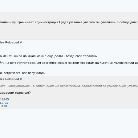
ениям и пр. принимает администрация.Будет указание увеличить - увеличим. Вообще для г
ulez Reloaded
#
 то менять шило на мыло можно еще долго - везде свои тараканы.
ойти на встречу интересным некоммерческим контент-проектам на льготных условиях или д
, встречался, все получилось...
ulez Reloaded
#
ока "Оборудование". К заполнению не обязательна, заполняется по усмотрению участн
заморским коллегам?
=49945
=11737
=5410