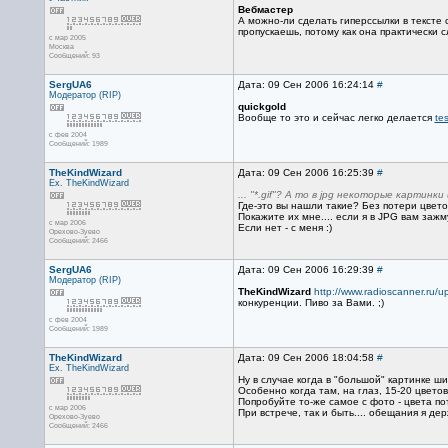
Вебмастер
А можно-ли сделать гиперссылки в тексте
пропускаешь, потому как она практически 
с мар 2005
Москва
Сообщений: 93
SergUA6
Дата: 09 Сен 2006 16:24:14
#
Модератор (RIP)
quickgold
Вообще то это и сейчас легко делается
tes
с фев 2004
Сообщений: 1989
TheKindWizard
Дата: 09 Сен 2006 16:25:39
#
Ex. TheKindWizard
... "*.gif"? А то в jpg некоторые картин
Где-это вы нашли такие? Без потери цвето
Покажите их мне.... если я в JPG вам зажм
с мар 2006
Если нет - с меня :)
Орехово-Зуево
Сообщений: 2466
SergUA6
Дата: 09 Сен 2006 16:29:39
#
Модератор (RIP)
TheKindWizard
http://www.radioscanner.ru/u
конкуренции. Пиво за Вами. ;)
с фев 2004
Сообщений: 1989
TheKindWizard
Дата: 09 Сен 2006 18:04:58
#
Ex. TheKindWizard
Ну в случае когда в "большой" картинке шир
Особенно когда там, на глаз, 15-20 цветов
Попробуйте то-же самое с фото - цвета поте
с мар 2006
При встрече, так и быть.... обещания я дер
Орехово-Зуево
Сообщений: 2466