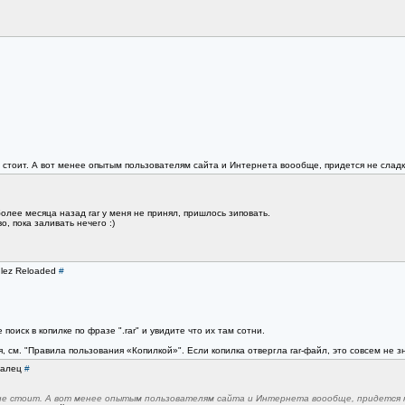
 стоит. А вот менее опытым пользователям сайта и Интернета воообще, придется не сладк
более месяца назад rar у меня не принял, пришлось зиповать.
, пока заливать нечего :)
ulez Reloaded
#
иск в копилке по фразе ".rar" и увидите что их там сотни.
, см. "Правила пользования «Копилкой»". Если копилка отвергла rar-файл, это совсем не 
Уралец
#
 не стоит. А вот менее опытым пользователям сайта и Интернета воообще, придется н