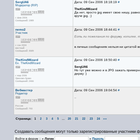
SergUA6
Дата: 09 Сен 2006 18:18:19
#
Модератор (RIP)
TheKindWizard
Да нет, просто jpg имеет свою нишу, равно 
круче jpg. ;)
с фев 2004
Сообщений: 1989
nemo2
Дата: 09 Сен 2006 18:44:41
#
Участник
Есть ли пожелания по форуму, копилке, 
с сен 2004
в личных сообщениях нельзя ни цитатой во
местный
Сообщений: 3589
TheKindWizard
Дата: 09 Сен 2006 18:50:40
#
Ex. TheKindWizard
SergUA6
Но тут уже можно и в JPG зажать примерно
держу :)
с мар 2006
Орехово-Зуево
Сообщений: 2466
Вебмастер
Дата: 09 Сен 2006 19:04:54
#
Редактор
..
Россия
Сообщений: 793
Страница:
...
»»
1
2
3
4
5
20
21
22
23
24
Создавать сообщения могут только зарегистрированные участники ф
Войти в форум ::
» Логин
»
Пароль