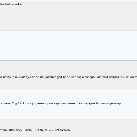
ulez Reloaded
#
 почту, я их складу к себе на хостинг (lpd-band.spb.ru) и возвращаю вам прямые линки на фа
аливки "*.gif"? А то в jpg некоторые картинки имеют на порядок больший размер.
учше зипа жмет, хоть и не на много, но лучше.