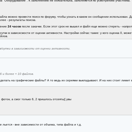
ка "Оборудование". К заполнению не обязательна, заполняется по усмотрению участника.
айла можно провести поиск по форуму, чтобы узнать в каком он сообщении использован. Дл
лее - результаты поиска.
чение
24 часов
после закачки. Если этот срок не вышел и файл еще можно стереть - напроти
тки в зависисмости от оценки активности. Настройки сейчас такие: у кого оценка 0, может
айлов.
в/сутки в зависисмости от оценки активности.
 6 и более = 10 файлов.
 делать на графические файлы? А то ведь их сериями выкладывают. И на них стоит лимит 
 фоток, а смог только 6, 2 пришлось отсеять(( увы
е льется - вне зависимости от объема, типа файла и т.д.