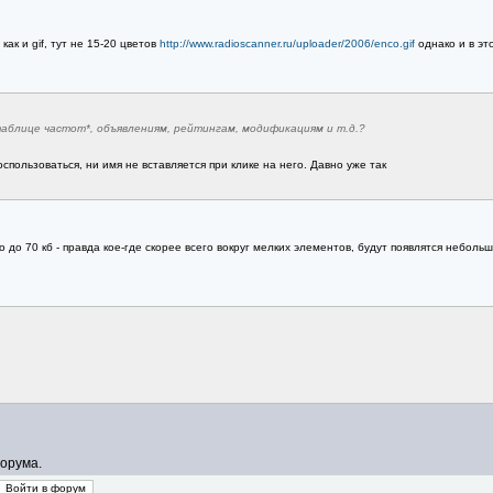
как и gif, тут не 15-20 цветов
http://www.radioscanner.ru/uploader/2006/enco.gif
однако и в это
таблице частот*, объявлениям, рейтингам, модификациям и т.д.?
спользоваться, ни имя не вставляется при клике на него. Давно уже так
 до 70 кб - правда кое-где скорее всего вокруг мелких элементов, будут появлятся неболь
орума.