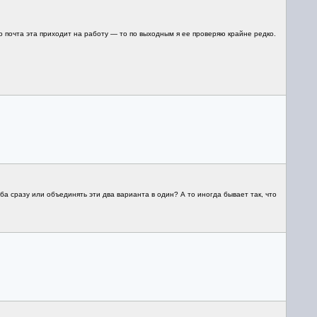
о почта эта приходит на работу — то по выходным я ее проверяю крайне редко.
ба сразу или объединять эти два варианта в один? А то иногда бывает так, что