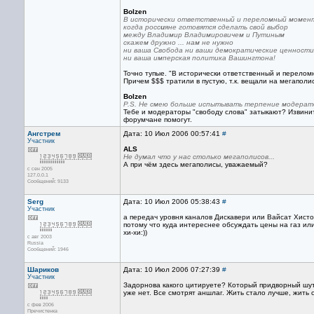
Bolzen
В исторически ответственный и переломный момен
когда росс
и
яне готовятся сделать свой выбор
между Владимир Владимировичем и Путиным
скажем дружно ... нам не нужно
ни ваша Свобода ни ваши демократические ценности
ни ваша имперская политика Вашингтона!
Точно тупые. "В исторически ответственный и перело
Причем $$$ тратили в пустую, т.к. вещали на мегаполис
Bolzen
P.S. Не смею больше испытывать терпение модерато
Тебе и модераторы "свободу слова" затыкают? Извините
форумчане помогут.
Ангстрем
Дата: 10 Июл 2006 00:57:41
#
Участник
ALS
Не думал что у нас столько мегаполисов...
А при чём здесь мегаполисы, уважаемый?
с сен 2005
127.0.0.1
Сообщений: 9133
Serg
Дата: 10 Июл 2006 05:38:43
#
Участник
а передач уровня каналов Дискавери или Вайсат Хисто
потому что куда интереснее обсуждать цены на газ или
хи-хи:))
с авг 2003
Russia
Сообщений: 1946
Шариков
Дата: 10 Июл 2006 07:27:39
#
Участник
Задорнова какого цитируете? Который придворный шут
уже нет. Все смотрят аншлаг. Жить стало лучше, жить 
с фев 2006
Пречистенка