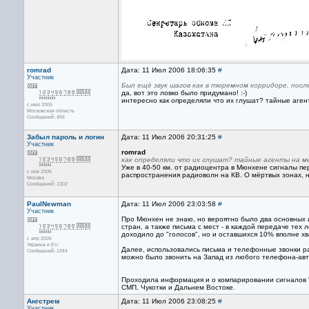
romrad
Дата: 11 Июл 2006 18:06:35
#
Участник
Был ещё звук шагов как в тюремном корридоре, после
да, вот это ловко было придумано! :-)
интересно как определяли что их глушат? тайные аген
с июл 2005
Московская область
Сообщений: 456
Забыл пароль и логин
Дата: 11 Июл 2006 20:31:25
#
Участник
romrad
как определяли что их глушат? тайные агенты на м
Уже в 40-50 км. от радиоцентра в Мюнхене сигналы п
с ноя 2005
распространения радиоволн на КВ. О мёртвых зонах, 
Москва
Сообщений: 1302
PaulNewman
Дата: 11 Июл 2006 23:03:58
#
Участник
Про Мюнхен не знаю, но вероятно было два основных 
стран, а также письма с мест - в каждой передаче тех
доходило до "голосов", но и оставшихся 10% вполне х
с апр 2005
Украина и EU
Далее, использовались письма и телефонные звонки ра
Сообщений: 1344
можно было звонить на Запад из любого телефона-ав
Проходила информация и о компарировании сигналов "
СМП, Чукотки и Дальнем Востоке.
Ангстрем
Дата: 11 Июл 2006 23:08:25
#
Участник