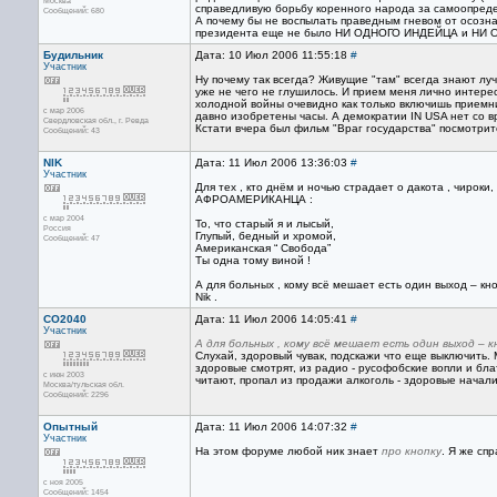
Москва
справедливую борьбу коренного народа за самоопред
Сообщений: 680
А почему бы не воспылать праведным гневом от осозна
президента еще не было НИ ОДНОГО ИНДЕЙЦА и НИ 
Будильник
Дата: 10 Июл 2006 11:55:18
#
Участник
Ну почему так всегда? Живущие "там" всегда знают лучш
уже не чего не глушилось. И прием меня лично интерес
холодной войны очевидно как только включишь приемни
с мар 2006
давно изобретены часы. А демократии IN USA нет со 
Свердловская обл., г. Ревда
Кстати вчера был фильм "Враг государства" посмотрит
Сообщений: 43
NIK
Дата: 11 Июл 2006 13:36:03
#
Участник
Для тех , кто днём и ночью страдает о дакота , чирок
АФРОАМЕРИКАНЦА :
с мар 2004
То, что старый я и лысый,
Россия
Глупый, бедный и хромой,
Сообщений: 47
Американская “ Свобода”
Ты одна тому виной !
А для больных , кому всё мешает есть один выход – кноп
Nik .
CO2040
Дата: 11 Июл 2006 14:05:41
#
Участник
А для больных , кому всё мешает есть один выход – к
Слухай, здоровый чувак, подскажи что еще выключить. 
здоровые смотрят, из радио - русофобские вопли и бл
с июн 2003
читают, пропал из продажи алкоголь - здоровые начал
Москва/тульская обл.
Сообщений: 2296
Опытный
Дата: 11 Июл 2006 14:07:32
#
Участник
На этом форуме любой ник знает
про кнопку
. Я же сп
с ноя 2005
Сообщений: 1454