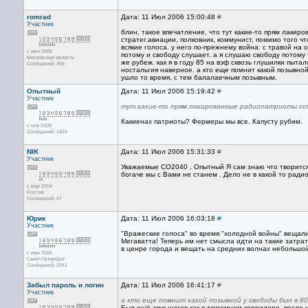
romrad
Дата: 11 Июл 2006 15:00:48
#
Участник
блин, такое впечатление, что тут какие-то прям лакир
стратег.авиации, полковник, коммунист, помимо того 
всякие голоса. у него по-прежнему война: с травой на 
с июл 2005
потому и свободу слушает. а я слушаю свободу потому ч
Московская область
же рубеж. как я в году 85 на вэф сквозь глушилки пытал
Сообщений: 456
ностальгия наверное. а кто еще помнит какой позывной
ушло то время, с тем балалаечным позывным.
Опытный
Дата: 11 Июл 2006 15:19:42
#
Участник
тут какие-то прям лакированные радиопатриоты со
Какиенах патриоты? Фермеры мы все. Капусту рубим.
с ноя 2005
Сообщений: 1454
NIK
Дата: 11 Июл 2006 15:31:33
#
Участник
Уважаемые CO2040 , Опытный Я сам знаю что творится в
богаче мы с Вами не станем . Дело не в какой то радиос
с мар 2004
Россия
Сообщений: 47
Юрик
Дата: 11 Июл 2006 16:03:18
#
Участник
"Вражеские голоса" во время "холодной войны" вещал
Мегаватта! Теперь им нет смысла идти на такие затра
в ценре города и вещать на средних волнах небольшо
с июн 2006
Санкт-Петербург
Сообщений: 2941
Забыл пароль и логин
Дата: 11 Июл 2006 16:41:17
#
Участник
а кто еще помнит какой позывной у свободы был в 8
Был ещё звук шагов как в тюремном корридоре, после ч