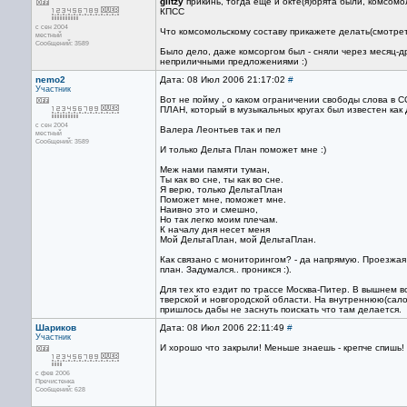
glitzy
прикинь, тогда еще и окте(я)брята были, комсом
КПСС
с сен 2004
Что комсомольскому составу прикажете делать(смотрет
местный
Сообщений: 3589
Было дело, даже комсоргом был - сняли через месяц-др
неприличными предложениями :)
nemo2
Дата: 08 Июл 2006 21:17:02
#
Участник
Вот не пойму , о каком ограничении свободы слова в СС
ПЛАН, который в музыкальных кругах был известен как
с сен 2004
Валера Леонтьев так и пел
местный
Сообщений: 3589
И только Дельта План поможет мне :)
Меж нами памяти туман,
Ты как во сне, ты как во сне.
Я верю, только ДельтаПлан
Поможет мне, поможет мне.
Наивно это и смешно,
Но так легко моим плечам.
К началу дня несет меня
Мой ДельтаПлан, мой ДельтаПлан.
Как связано с мониторингом? - да напрямую. Проезжая
план. Задумался.. проникся :).
Для тех кто ездит по трассе Москва-Питер. В вышнем в
тверской и новгородской области. На внутреннюю(сало
пришлось дабы не заснуть поискать что там делается.
Шариков
Дата: 08 Июл 2006 22:11:49
#
Участник
И хорошо что закрыли! Меньше знаешь - крепче спишь!
с фев 2006
Пречистенка
Сообщений: 628