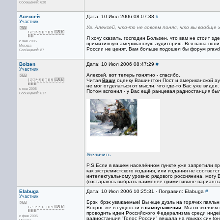
Сообщений: 628
Алексей
Дата: 10 Июл 2006 08:07:38
#
Участник
Ув. Алексей, что-то не совсем понял, что вы вообще 
Я хочу сказать, господин Бользен, что вам не стоит з
с янв 2005
примитивную американскую аудиторию. Вся ваша полита
Москва
России не ценят. Вам больше подошел бы форум pravda
Сообщений: 87
Bolzen
Дата: 10 Июл 2006 08:47:29
#
Участник
Алексей, вот теперь понятно - спасибо.
Читая
Вашу
оценку Вашингтон Пост и американской а
не мог отделаться от мысли, что где-то Вас уже видел.
с янв 2005
Потом вспонил - у Вас ещё ранцевая радиостанция был
Сообщений: 617
Увеличить
P.S.Если в вашем населённом пункте уже запретили п
как экстремистского издания, или издания не соответ
интелектуальному уровню рядового россиянина, могу В
(постараюсь выбрать наименее примитивыне варианты
Elabuga
Дата: 10 Июл 2006 10:25:31 · Поправил: Elabuga
#
Участник
Брэк, брэк уважаемые! Вы еще дуэль на горячих паяльни
Вопрос же в сущности в
самоуважении
. Мы позволяем 
проводить идеи Российского Федерализма среди индейц
с фев 2005
радиостанция "Голос России" вещала на языках сиу (они