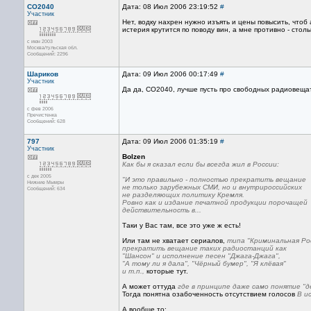
CO2040
Дата: 08 Июл 2006 23:19:52
#
Участник
Нет, водку нахрен нужно изъять и цены повысить, что
истерия крутится по поводу вин, а мне противно - стол
с июн 2003
Москва/тульская обл.
Сообщений: 2296
Шариков
Дата: 09 Июл 2006 00:17:49
#
Участник
Да да, СО2040, лучше пусть про свободных радиовещат
с фев 2006
Пречистенка
Сообщений: 628
797
Дата: 09 Июл 2006 01:35:19
#
Участник
Bolzen
Как бы я сказал если бы всегда жил в России:
с дек 2005
"И это правильно - полностью прекратить вещание
Нижние Мымры
не только зарубежных СМИ, но и внутрироссийских
Сообщений: 634
не разделяющих политику Кремля.
Ровно как и издание печатной продукции порочащей
действительность в...
Таки у Вас там, все это уже ж есть!
Или там не хватает сериалов,
типа "Криминальная Ро
прекратить вещание таких радиостанций как
"Шансон" и исполнение песен "Джага-Джага",
"А тому ли я дала", "Чёрный бумер", "Я клёвая"
и т.п.,
которые тут.
А может оттуда
где в принципе даже само понятие "
Тогда понятна озабоченность отсутствием голосов
В и
А вообще то: