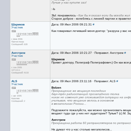
Лучше у нас купите газ!
:-Ь
ЗЫ: понравилось -
Как бы я сказал если бы всегда жил
Старое доброе - колеблясь с линией партии и правител
Шариков
Дата: 09 Июл 2006 09:21:31
#
Участник
Как говаривал лечивший меня доктор: "разруха у вас не
с фев 2006
Пречистенка
Сообщений: 628
Ангстрем
Дата: 09 Июл 2006 10:21:27 · Поправил: Ангстрем
#
Участник
Шариков
Привет доктору, Полиграф Полиграфович;) Он как всегда
с сен 2005
127.0.0.1
Сообщений: 9133
ALS
Дата: 09 Июл 2006 23:11:16 · Поправил: ALS
#
Участник
Bolzen
Прекращение же вещания последних
двух-трёх радиостанций прозападного толка
с авг 2005
никак не изменит уже сложившейся ситуации на инф
Королев
учитывая, что вещание велось в основном
Сообщений: 2
в мегаполисах России...
Подскажите пожалуйста, как можно организовать вещан
вещают туда где у них нет аудитории? Тупые? (с) М. З
Ангстрем
Прекращена работа 60 ретрансляторов по ретрансля
Не думал что у нас столько мегаполисов...