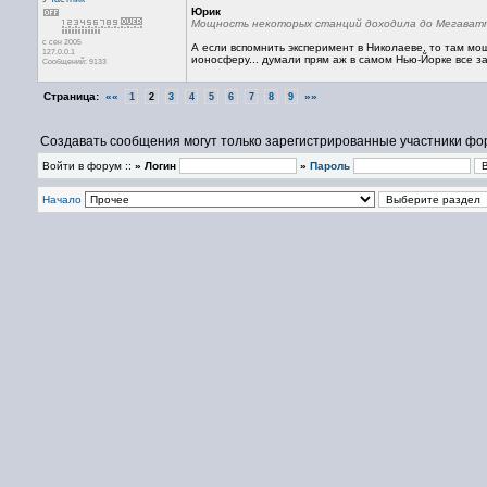
Юрик
Мощность некоторых станций доходила до Мегават
с сен 2005
А если вспомнить эксперимент в Николаеве, то там мощ
127.0.0.1
ионосферу... думали прям аж в самом Нью-Йорке все за
Сообщений: 9133
Страница:
««
»»
1
2
3
4
5
6
7
8
9
Создавать сообщения могут только зарегистрированные участники фо
Войти в форум ::
» Логин
»
Пароль
Начало