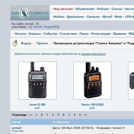
·
Наш магазин
·
Объявления
·
Рейтинг
·
Статьи
·
Част
·
Файлы
·
Диапазоны
·
Сигналы
·
Музей
·
Mods
·
LPD-
На сайте: гостей - 57,
участников - 2 [
John79
,
Sergey4565
]
·
Начало
·
Опросы
·
События
·
Статистика
·
Поиск
·
Регистрация
·
Правила
·
FA
Форум
—›
Прочее
—›
Прекращена ретрансляция "Голоса Америки" и "Рад
Широкополосные связные радиоприемники в
нашем магазине
Icom IC-R6
Yaesu VR-120D
руб.
руб.
Страница:
««
»»
1
2
3
4
5
6
7
8
9
Автор
Сообщение
nemo2
Дата: 08 Июл 2006 20:59:51 · Поправил: nemo2
#
Участник