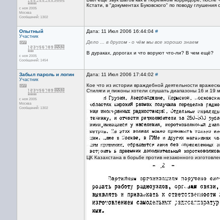
Кстати, в "документах Буковского" по поводу глушени
с ноя 2005
Москва
Сообщений: 1302
Опытный
Дата: 11 Июл 2006 16:44:04
#
Участник
Дело ... в другом - о чём мы все хорошо знаем
В дураках, дорогах и что воруют что-ли? В чем ещё?
с ноя 2005
Сообщений: 1454
Забыл пароль и логин
Дата: 11 Июл 2006 17:44:02
#
Участник
Кое что из истории враждебной деятельности вражески
Стиляги и пижоны хотели слушать диапазоны 16 и 19 
с ноя 2005
Москва
Сообщений: 1302
ЦК Казахстана в борьбе против незаконного изготовл