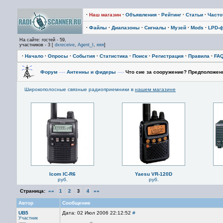
·
Наш магазин
·
Объявления
·
Рейтинг
·
Статьи
·
Част
·
Файлы
·
Диапазоны
·
Сигналы
·
Музей
·
Mods
·
LPD-
На сайте: гостей - 59,
участников - 3 [
dxreceive
,
Agent_I
,
яяя
]
·
Начало
·
Опросы
·
События
·
Статистика
·
Поиск
·
Регистрация
·
Правила
·
FA
Форум
—›
Антенны и фидеры
—›
Что сие за сооружение? Предположен
Широкополосные связные радиоприемники в
нашем магазине
Icom IC-R6
Yaesu VR-120D
руб.
руб.
Страница:
««
»»
1
2
3
4
Автор
Сообщение
UB5
Дата: 02 Июл 2006 22:12:52
#
Участник