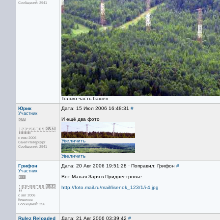
Сообщений: 2941
Только часть башен
Юрик
Дата: 15 Июл 2006 16:48:31
#
Участник
И ещё два фото
с июн 2006
Увеличить
Санкт-Петербург
Сообщений: 2941
Увеличить
Грифон
Дата: 20 Авг 2006 19:51:28 · Поправил: Грифон
#
Участник
Вот Малая Заря в Приднестровье.
http://foto.mail.ru/mail/lisenok_123/1/i-4.jpg
с авг 2006
Кишинев
Сообщений: 256
Rulez Reloaded
Дата: 21 Авг 2006 03:39:42
#