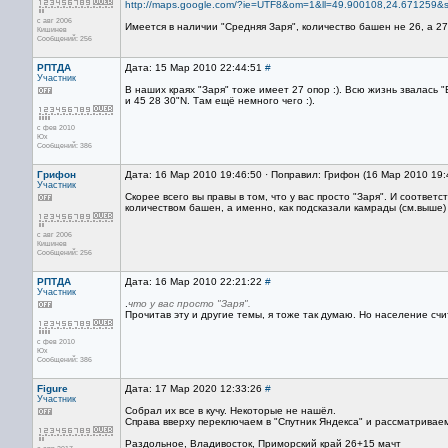
http://maps.google.com/?ie=UTF8&om=1&ll=49.900108,24.671259
с авг 2006
Имеется в наличии "Средняя Заря", количество башен не 26, а 27
Кишинев
Сообщений: 256
РПТДА
Дата: 15 Мар 2010 22:44:51
#
Участник
В наших краях "Заря" тоже имеет 27 опор :). Всю жизнь звалась 
и 45 28 30"N. Там ещё немного чего :).
с фев 2010
Юх
Сообщений: 386
Грифон
Дата: 16 Мар 2010 19:46:50 · Поправил: Грифон (16 Мар 2010 19:
Участник
Скорее всего вы правы в том, что у вас просто "Заря". И соотве
количеством башен, а именно, как подсказали камрады (см.выше) 
с авг 2006
Кишинев
Сообщений: 256
РПТДА
Дата: 16 Мар 2010 22:21:22
#
Участник
.
что у вас просто "Заря".
Прочитав эту и другие темы, я тоже так думаю. Но население счит
с фев 2010
Юх
Сообщений: 386
Figure
Дата: 17 Мар 2020 12:33:26
#
Участник
Собрал их все в кучу. Некоторые не нашёл.
Справа вверху переключаем в "Спутник Яндекса" и рассматривае
Раздольное, Владивосток, Приморский край 26+15 мачт