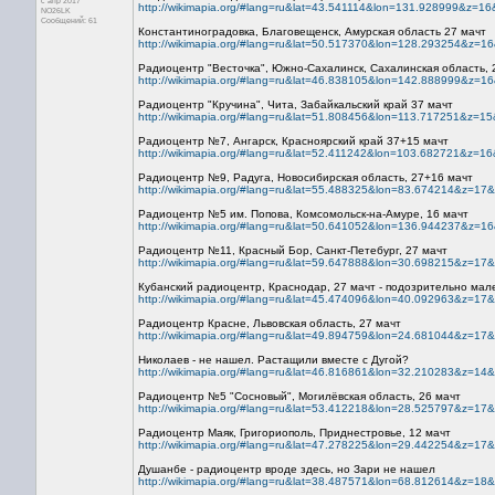
с апр 2017
http://wikimapia.org/#lang=ru&lat=43.541114&lon=131.928999&z=1
NO26LK
Сообщений: 61
Константиноградовка, Благовещенск, Амурская область 27 мачт
http://wikimapia.org/#lang=ru&lat=50.517370&lon=128.293254&z=1
Радиоцентр "Весточка", Южно-Сахалинск, Сахалинская область, 2
http://wikimapia.org/#lang=ru&lat=46.838105&lon=142.888999&z=1
Радиоцентр "Кручина", Чита, Забайкальский край 37 мачт
http://wikimapia.org/#lang=ru&lat=51.808456&lon=113.717251&z=1
Радиоцентр №7, Ангарск, Красноярский край 37+15 мачт
http://wikimapia.org/#lang=ru&lat=52.411242&lon=103.682721&z=1
Радиоцентр №9, Радуга, Новосибирская область, 27+16 мачт
http://wikimapia.org/#lang=ru&lat=55.488325&lon=83.674214&z=17
Радиоцентр №5 им. Попова, Комсомольск-на-Амуре, 16 мачт
http://wikimapia.org/#lang=ru&lat=50.641052&lon=136.944237&z=1
Радиоцентр №11, Красный Бор, Санкт-Петебург, 27 мачт
http://wikimapia.org/#lang=ru&lat=59.647888&lon=30.698215&z=17
Кубанский радиоцентр, Краснодар, 27 мачт - подозрительно мал
http://wikimapia.org/#lang=ru&lat=45.474096&lon=40.092963&z=17
Радиоцентр Красне, Львовская область, 27 мачт
http://wikimapia.org/#lang=ru&lat=49.894759&lon=24.681044&z=17
Николаев - не нашел. Растащили вместе с Дугой?
http://wikimapia.org/#lang=ru&lat=46.816861&lon=32.210283&z=14
Радиоцентр №5 "Сосновый", Могилёвская область, 26 мачт
http://wikimapia.org/#lang=ru&lat=53.412218&lon=28.525797&z=17
Радиоцентр Маяк, Григориополь, Приднестровье, 12 мачт
http://wikimapia.org/#lang=ru&lat=47.278225&lon=29.442254&z=17
Душанбе - радиоцентр вроде здесь, но Зари не нашел
http://wikimapia.org/#lang=ru&lat=38.487571&lon=68.812614&z=18