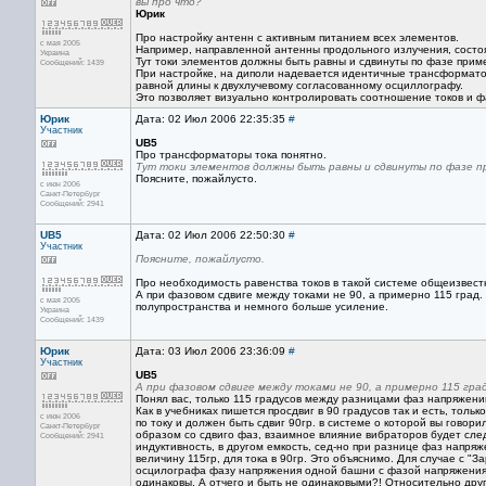
вы про что?
Юрик
Про настройку антенн с активным питанием всех элементов.
с мая 2005
Например, направленной антенны продольного излучения, состо
Украина
Тут токи элементов должны быть равны и сдвинуты по фазе примерн
Сообщений: 1439
При настройке, на диполи надевается идентичные трансформаторы
равной длины к двухлучевому согласованному осциллографу.
Это позволяет визуально контролировать соотношение токов и ф
Юрик
Дата: 02 Июл 2006 22:35:35
#
Участник
UB5
Про трансформаторы тока понятно.
Тут токи элементов должны быть равны и сдвинуты по фазе п
Поясните, пожайлусто.
с июн 2006
Санкт-Петербург
Сообщений: 2941
UB5
Дата: 02 Июл 2006 22:50:30
#
Участник
Поясните, пожайлусто.
Про необходимость равенства токов в такой системе общеизвестно
А при фазовом сдвиге между токами не 90, а примерно 115 град.
с мая 2005
полупространства и немного больше усиление.
Украина
Сообщений: 1439
Юрик
Дата: 03 Июл 2006 23:36:09
#
Участник
UB5
А при фазовом сдвиге между токами не 90, а примерно 115 гра
Понял вас, только 115 градусов между разницами фаз напряжени
Как в учебниках пишется просдвиг в 90 градусов так и есть, тол
с июн 2006
по току и должен быть сдвиг 90гр. в системе о которой вы гово
Санкт-Петербург
образом со сдвиго фаз, взаимное влияние вибраторов будет сле
Сообщений: 2941
индуктивность, в другом емкость, сед-но при разнице фаз напря
величину 115гр, для тока в 90гр. Это объяснимо. Для случае с "
осцилографа фазу напряжения одной башни с фазой напряжения 
одинаковы. А отчего и быть не одинаковыми?! Относительно друг