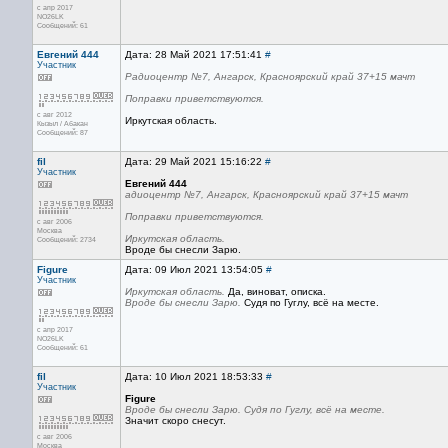
с апр 2017
NO26LK
Сообщений: 61
Евгений 444
Дата: 28 Май 2021 17:51:41
#
Участник
Радиоцентр №7, Ангарск, Красноярский край 37+15 мачт
Поправки приветствуются.
с авг 2012
Иркутская область.
Кызыл / Абакан
Сообщений: 87
fil
Дата: 29 Май 2021 15:16:22
#
Участник
Евгений 444
адиоцентр №7, Ангарск, Красноярский край 37+15 мачт
Поправки приветствуются.
с авг 2006
Москва
Иркутская область.
Сообщений: 2734
Вроде бы снесли Зарю.
Figure
Дата: 09 Июл 2021 13:54:05
#
Участник
Иркутская область.
Да, виноват, описка.
Вроде бы снесли Зарю.
Судя по Гуглу, всё на месте.
с апр 2017
NO26LK
Сообщений: 61
fil
Дата: 10 Июл 2021 18:53:33
#
Участник
Figure
Вроде бы снесли Зарю. Судя по Гуглу, всё на месте.
Значит скоро снесут.
с авг 2006
Москва