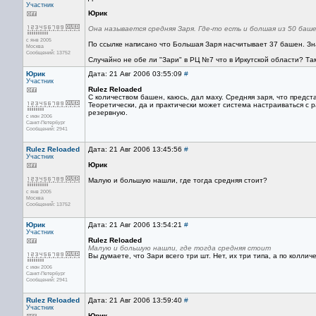
Участник
Юрик
Она называется средняя Заря. Где-то есть и болшая из 50 баш
с янв 2005
По ссылке написано что Большая Заря насчитывает 37 башен. З
Москва
Сообщений: 13752
Случайно не обе ли "Зари" в РЦ №7 что в Иркутской области? Там 
Юрик
Дата: 21 Авг 2006 03:55:09
#
Участник
Rulez Reloaded
С количеством башен, каюсь, дал маху. Средняя заря, что предст
Теоретически, да и практически может система настраиваться с 
резервную.
с июн 2006
Санкт-Петербург
Сообщений: 2941
Rulez Reloaded
Дата: 21 Авг 2006 13:45:56
#
Участник
Юрик
Малую и большую нашли, где тогда средняя стоит?
с янв 2005
Москва
Сообщений: 13752
Юрик
Дата: 21 Авг 2006 13:54:21
#
Участник
Rulez Reloaded
Малую и большую нашли, где тогда средняя стоит
Вы думаете, что Зари всего три шт. Нет, их три типа, а по колли
с июн 2006
Санкт-Петербург
Сообщений: 2941
Rulez Reloaded
Дата: 21 Авг 2006 13:59:40
#
Участник
Юрик