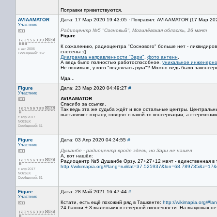
Поправки приветствуются.
AVIAAMATOR
Дата: 17 Мар 2020 19:43:05 · Поправил: AVIAAMATOR (17 Мар 20
Участник
Радиоцентр №5 "Сосновый", Могилёвская область, 26 мачт
Figure
К сожалению, радиоцентра "Соснового" больше нет - ликвидиров
с авг 2006
снесены :((
Сообщений: 962
Диаграмма направленности "Зари"
,
фото антенн
.
А ведь было полностью работоспособное,
уникальное инженерн
Не понимаю, у кого "поднялась рука"? Можно ведь было законсерв
Мда...
Figure
Дата: 23 Мар 2020 04:49:27
#
Участник
AVIAAMATOR
Спасибо за ссылки.
Так ведь эта же судьба ждёт и все остальные центры. Центральны
выставляют охрану, говорят о какой-то консервации, а стервятник
с апр 2017
NO26LK
Сообщений: 61
Figure
Дата: 03 Апр 2020 04:34:55
#
Участник
Душанбе - радиоцентр вроде здесь, но Зари не нашел
А, вот нашёл:
Радиоцентр №5 Душанбе Орзу, 27+27+12 мачт - единственная в 
http://wikimapia.org/#lang=ru&lat=37.525937&lon=68.789735&z=17
с апр 2017
NO26LK
Сообщений: 61
Figure
Дата: 28 Май 2021 16:47:44
#
Участник
Кстати, есть ещё похожий ряд в Ташкенте:
http://wikimapia.org/#
24 башни + 3 маленьких в северной оконечности. На макушках нет