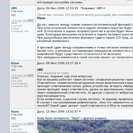
инструкции настройки системы.
UB5
Дата: 04 Июл 2006 12:53:33 · Поправил: UB5
#
Участник
Понял вас, только 115 градусов между разницами фаз напряжен
Юрик
Да нет, именно между токами элементов оптимальный фазовый сд
с мая 2005
При этом излучения элементов в заднее полупространство будут 
Украина
ней. И излучение в заднее полупространство в целом будет мень
Сообщений: 1439
хуже. Благодаря меньшему излучению в заднее полупространств
При дальнейшем увеличении фазового сдвига свыше 115 град, уси
разумный компромисс.
А фазовый сдвиг между напряжениями в точках питания элементов
Кроме того, и активные составляющие импедансов элементов в та
напряжения будут существенно отличаться и по величине.
Про импедансы элементов в такой системе можно тут посмотреть
Юрик
Дата: 08 Июл 2006 23:27:18
#
Участник
UB5
115 градусов по току
Хорошо, подумаю над этим вопросом.
Как по вашему работает такая система: синфазная решетка гори
с июн 2006
Ответвитель: симметричная воздушная линия выполненная в виде 
Санкт-Петербург
проходит ответвляемая линия, длина устройства четверть лямб
Сообщений: 2941
линии проходят через ответвитель, далее на вертикальное сни
через направленный ответвитель, по другую сторону от вибрат
короткозамыкатель.
Если конкретнее, в данном случае питанее, по вашему, правиль
В случае с настраиваемым рефлектором , ясно что замыкатель н
линией? Какой сдвиг делает такой ответвитель в 90гр по напряже
Юрик
Дата: 15 Июл 2006 15:52:57
#
Участник
Кому было интересно: "Заря" с другого ракурса
с июн 2006
Санкт-Петербург