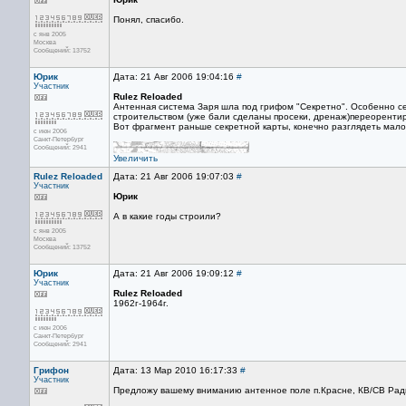
Понял, спасибо.
с янв 2005
Москва
Сообщений: 13752
Юрик
Дата: 21 Авг 2006 19:04:16
#
Участник
Rulez Reloaded
Антенная система Заря шла под грифом "Секретно". Особенно се
строительством (уже бали сделаны просеки, дренаж)переорентир
Вот фрагмент раньше секретной карты, конечно разглядеть мало
с июн 2006
Санкт-Петербург
Сообщений: 2941
Увеличить
Rulez Reloaded
Дата: 21 Авг 2006 19:07:03
#
Участник
Юрик
А в какие годы строили?
с янв 2005
Москва
Сообщений: 13752
Юрик
Дата: 21 Авг 2006 19:09:12
#
Участник
Rulez Reloaded
1962г-1964г.
с июн 2006
Санкт-Петербург
Сообщений: 2941
Грифон
Дата: 13 Мар 2010 16:17:33
#
Участник
Предложу вашему вниманию антенное поле п.Красне, КВ/СВ Ради