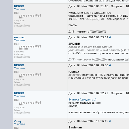
буквопечатающие аппараты кода Морзе мне
RD8DR
Дата: 04 Июн 2020 08:31:18 · Поправил: 
Участник
Когда мне дают радиоданные
указывают - частота и вид работы (ТФ ВБ, АТ
ТФ ВБ - это USB(SSB), АТ - это морзянка, Ч
с апр 2006
Эфир
ПыСы
Сообщений: 933
ДЧТ - чертечто ))))))))))))))))))
rusmax
Дата: 04 Июн 2020 08:53:09
#
Участник
2
RD8DR
Когда мне дают радиоданные
указывают - частота и вид работы (ТФ ВБ, 
с окт 2006
от Р-155, там очень хорошо все это распи
Хабаровск
Сообщений: 880
ДЧТ - чертечто ))))))))))))))))))
нормально фс
RD8DR
Дата: 04 Июн 2020 09:19:50
#
Участник
rusmax
воюете?
партизаню )))). В партизанский 
и внезапно начали ставить задачи по приему 
с апр 2006
Эфир
Сообщений: 933
RD8DR
Дата: 04 Июн 2020 09:22:22 · Поправил: 
Участник
Энигма (симулятор)
пока им пользуюсь ))))))
(шутка)
с апр 2006
Эфир
а если серьезно за бугром могли и создать
Сообщений: 933
Zmej
Дата: 04 Июн 2020 10:26:42
#
Участник
Sashman