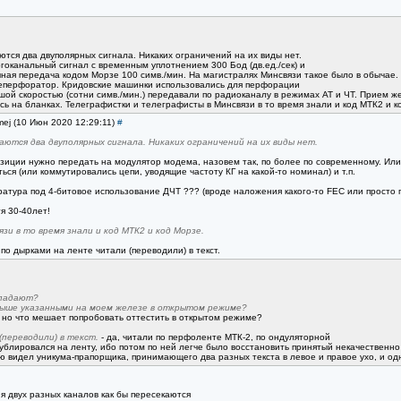
тся два двуполярных сигнала. Никаких ограничений на их виды нет.
гоканальный сигнал с временным уплотнением 300 Бод (дв.ед./сек) и
чная передача кодом Морзе 100 симв./мин. На магистралях Минсвязи такое было в обычае.
реперфоратор. Кридовские машинки использовались для перфорации
ой скоростью (сотни симв./мин.) передавали по радиоканалу в режимах АТ и ЧТ. Прием же в
ь на бланках. Телеграфистки и телеграфисты в Минсвязи в то время знали и код МТК2 и к
mej (10 Июн 2020 12:29:11)
#
ются два двуполярных сигнала. Никаких ограничений на их виды нет.
озиции нужно передать на модулятор модема, назовем так, по более по современному. Или
ся (или коммутировались цепи, уводящие частоту КГ на какой-то номинал) и т.п.
аратура под 4-битовое использование ДЧТ ??? (вроде наложения какого-то FEC или просто п
я 30-40лет!
и в то время знали и код МТК2 и код Морзе.
по дырками на ленте читали (переводили) в текст.
впадают?
выше указанными на моем железе в открытом режиме?
, но что мешает попробовать оттестить в открытом режиме?
(переводили) в текст.
- да, читали по перфоленте МТК-2, по ондуляторной
ублировался на ленту, ибо потом по ней легче было восстановить принятый некачественно
 видел уникума-прапорщика, принимающего два разных текста в левое и правое ухо, и од
ия двух разных каналов как бы пересекаются