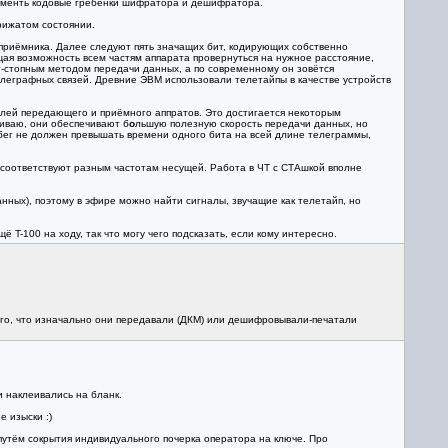
заменть кодовые гребёнки шифратора и дешифратора.
рижатом состоянии.
 приёмника. Далее следуют пять значащих бит, кодирующих собственно
щая возможность всем частям аппарата провернуться на нужное расстояние,
рт-стопным методом передачи данных, а по современному он зовётся
леграфных связей. Древние ЭВМ использовали телетайпы в качестве устройств
елей передающего и приёмного аппратов. Это достигается некоторым
иваю, они обеспечивают б
о
льшую полезную скорость передачи данных, но
збег не должен превышать времени одного бита на всей длине телеграммы,
соответствуют разным частотам несущей. Работа в ЧТ с СТАшкой вполне
нных), поэтому в эфире можно найти сигналы, звучащие как телетайп, но
 T-100 на ходу, так что могу чего подсказать, если кому интересно.
того, что изначально они передавали (ДКМ) или дешифровывали-печатали
 наклеивались на бланк.
 изыски :)
путём сокрытия индивидуального почерка оператора на ключе. Про