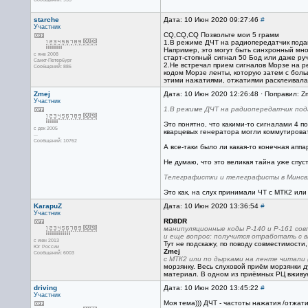
starche
Дата: 10 Июн 2020 09:27:46
#
Участник
CQ,CQ,CQ Позвольте мои 5 грамм
1.В режиме ДЧТ на радиопередатчик подаю
Например, это могут быть синхронный мно
с янв 2008
старт-стопный сигнал 50 Бод или даже ру
Санкт-Петербург
2.Не встречал прием сигналов Морзе на 
Сообщений: 886
кодом Морзе ленты, которую затем с больш
этими нажатиями, отжатиями расклеивалас
Zmej
Дата: 10 Июн 2020 12:26:48 · Поправил: Z
Участник
1.В режиме ДЧТ на радиопередатчик пода
Это понятно, что какими-то сигналами 4 п
с дек 2005
кварцевых генератора могли коммутировать
...
Сообщений: 10762
А все-таки было ли какая-то конечная апп
Не думаю, что это великая тайна уже спуст
Телеграфистки и телеграфисты в Минсвяз
Это как, на слух принимали ЧТ с МТК2 или 
KarapuZ
Дата: 10 Июн 2020 13:36:54
#
Участник
RD8DR
манипуляционные коды Р-140 и Р-161 со
и еще вопрос: получится отработать с 
с июн 2013
Тут не подскажу, по поводу совместимости
Юг России
Zmej
Сообщений: 6003
с МТК2 или по дырками на ленте читали 
морзянку. Весь слуховой приём морзянки д
материал. В одном из приёмных РЦ вживую
driving
Дата: 10 Июн 2020 13:45:22
#
Участник
Моя тема))) ДЧТ - частоты нажатия /отжат