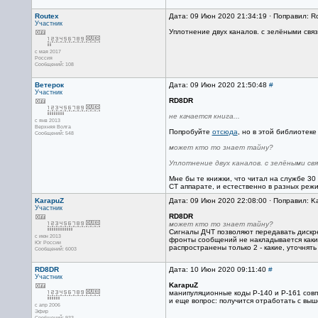
Routex
Дата: 09 Июн 2020 21:34:19 · Поправил: R
Участник
Уплотнение двух каналов. с зелёными связа
с мая 2017
Россия
Сообщений: 108
Ветерок
Дата: 09 Июн 2020 21:50:48
#
Участник
RD8DR
не качается книга...
с янв 2013
Верхняя Волга
Попробуйте
отсюда
, но в этой библиотеке
Сообщений: 548
может кто то знает тайну?
Уплотнение двух каналов. с зелёными свя
Мне бы те книжки, что читал на службе 30
СТ аппарате, и естественно в разных реж
KarapuZ
Дата: 09 Июн 2020 22:08:00 · Поправил: K
Участник
RD8DR
может кто то знает тайну?
Сигналы ДЧТ позволяют передавать дискре
с июн 2013
фронты сообщений не накладывается каки
Юг России
распространены только 2 - какие, уточнять 
Сообщений: 6003
RD8DR
Дата: 10 Июн 2020 09:11:40
#
Участник
KarapuZ
манипуляционные коды Р-140 и Р-161 сов
и еще вопрос: получится отработать с вы
с апр 2006
Эфир
Сообщений: 933