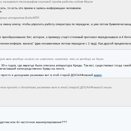
ли называют телеграфом слуховой приём работы кодом Морзе
исать, то есть это прием и запись информации человеком.
ь.
урных аппаратов Бодо/МТК
а смену ключу, чтобы упросить работу оператора по передаче, а уже потом буквопечатающ
е преобразование бит, которое, к примеру старт-стоповый протокол переделывало в 4 битн
тнения информ. канала" (два независимых потока передачи с 1 прд). Как другой предпола
зе мне вообще ничего не известно, кажется, что их вообще не было.
у
30-х годов, где вкратце была описана аппаратура Крида. Так вот, существовал тогда так
 печатавший непосредственно буквы на ленте.
в просто и доходчиво разжеван вот в этой старой ДОСААФовской
книге
.
ов просто и доходчиво разжеван вот в этой старой ДОСААФовской книге.
едатчик или 4х частотное манипулирование???