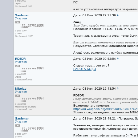
с апр 2006
ПС
Эфир
Сообщений: 933
а если установлена аппаратура закрывающ
Sashman
Дата: 01 Июн 2020 22:21:39
#
Участник
Zmej
Это были сугубо мех.аппараты или воен
Насколько я помню, П-115, П-116, РТА-80 
с фев 2007
р'Льех
Терминалы с выводом на экран тоже были, 
Сообщений: 2029
Был ли в таких комплексах связи режим
Разумеется. Связисты налаживали канал в
А ещё есть возможность приёма криптогр
RD8DR
Дата: 03 Июн 2020 09:52:54
#
Участник
Старая тема... это оно?
РАБОТА БОДО
с апр 2006
Эфир
Сообщений: 933
Nikolay
Дата: 03 Июн 2020 15:43:54
#
Участник
RD8DR
Получается нужно знать оконечное обор
если это СТА-М67Б? То какой режим выб
с ноя 2003
Возможно, это поможет:
Московская область
https://ru.wikipedia.org/wiki/%D0%9C%D0
Сообщений: 2610
Я хоть и создал когда-то эту тему, но МТК
Sashman
Дата: 03 Июн 2020 23:48:21 · Поправил: 
Участник
Технически, телеграфный аппарат — это о
противопомеховых фильтров во всех цепях
с фев 2007
Работают телеграфные аппараты 5-, 7- и 
р'Льех