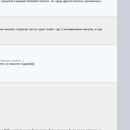
 каналов в каждой боковой полосе, но чаще другая полоса занималась
ко анализ структур частот дает ответ, где 2 независимых канала, а где
еские изыски :)
и ( в смысле я дурак))))