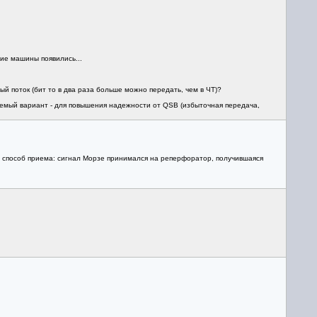
ие машины появились...
ый поток (бит то в два раза больше можно передать, чем в ЧТ)?
гаемый вариант - для повышения надежности от QSB (избыточная передача,
ой способ приема: сигнал Морзе принимался на реперфоратор, получившаяся