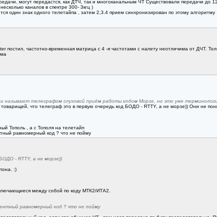
едачи, могут передастся, как ДТЧ, так и многоканальным ЧТ Существовали передачи до 12
есколько каналов в спектре 300- 3кгц )
тся один знак одного телетайпа , затем 2,3.4 прием синхронизирован по этому алгоритму
er постил, частотно-временная матрица с 4 -я частотами с налету неотличима от ДЧТ. Толь
ема
и называют телеграфом слуховой приём работы кодом Морзе, но это уже терминологич
товарищей, что телеграф это в первую очередь код БОДО - RTTY, а не морзе)) Они не понял
й Тополь , а с Тополя на телетайп
тный равномерный код ? что не пойму
ОДО - RTTY, а не морзе))
она. :)
реключающиеся между собой по коду МТК2/ИТА2.
ентный равномерный код ? что не пойму