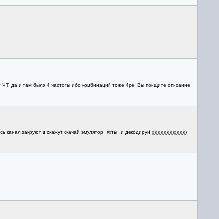
т ЧТ, да и там было 4 частоты ибо комбинаций тоже 4ре. Вы поищите описание
ал закруют и скажут скачай эмулятор "яхты" и декодируй ))))))))))))))))))))))))