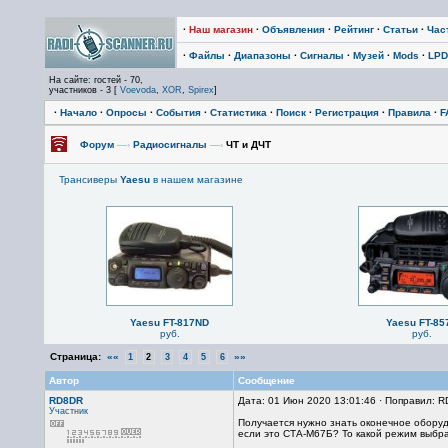
·
Наш магазин
·
Объявления
·
Рейтинг
·
Статьи
·
Час
·
Файлы
·
Диапазоны
·
Сигналы
·
Музей
·
Mods
·
LPD
На сайте: гостей - 70,
участников - 3 [
Voevoda
,
XOR
,
Spirex
]
·
Начало
·
Опросы
·
События
·
Статистика
·
Поиск
·
Регистрация
·
Правила
·
F
Форум
—›
Радиосигналы
—›
ЧТ и ДЧТ
Трансиверы
Yaesu
в нашем магазине
Yaesu FT-817ND
Yaesu FT-85
руб.
руб.
Страница:
««
»»
1
2
3
4
5
6
Автор
Сообщение
RD8DR
Дата: 01 Июн 2020 13:01:46 · Поправил: 
Участник
Получается нужно знать оконечное обору
если это СТА-М67Б? То какой режим выбр