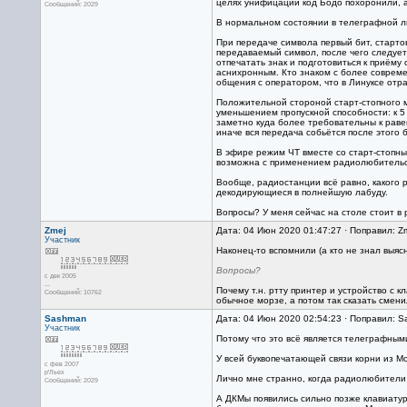
целях унифицации код Бодо похоронили, а
Сообщений: 2029
В нормальном состоянии в телеграфной ли
При передаче символа первый бит, старто
передаваемый символ, после чего следует
отпечатать знак и подготовиться к приём
аснихронным. Кто знаком с более соврем
общения с оператором, что в Линуксе отраз
Положительной стороной старт-стопного м
уменьшением пропускной способности: к 5
заметно куда более требовательны к раве
иначе вся передача собьётся после этого б
В эфире режим ЧТ вместе со старт-стопны
возможна с применением радиолюбительс
Вообще, радиостанции всё равно, какого р
декодирующиеся в полнейшую лабуду.
Вопросы? У меня сейчас на столе стоит в р
Zmej
Дата: 04 Июн 2020 01:47:27 · Поправил: Z
Участник
Наконец-то вспомнили (а кто не знал выяс
Вопросы?
с дек 2005
...
Почему т.н. ртту принтер и устройство с
Сообщений: 10762
обычное морзе, а потом так сказать смени
Sashman
Дата: 04 Июн 2020 02:54:23 · Поправил: 
Участник
Потому что это всё является телеграфным
У всей буквопечатающей связи корни из М
с фев 2007
р'Льех
Лично мне странно, когда радиолюбители 
Сообщений: 2029
А ДКМы появились сильно позже клавиатур