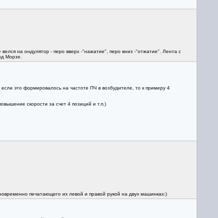
елся на ондулятор - перо вверх -"нажатие", перо вниз -"отжатие". Лента с
од Морзе.
 если это формировалось на частоте ПЧ в возбудителе, то к примеру 4
овышение скорости за счет 4 позиций и т.п.)
новременно печатающего их левой и правой рукой на двух машинках:)