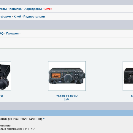
тоты
·
Копилка
·
Аэродромы
·
Live!
-форум
·
Клуб
·
Радиостанции
AQ
·
Галерея
·
7D
Yaesu FT-897D
Y
руб.
RD8DR (01 Июн 2020 14:03:10)
#
дование
ать в программе? RTTY?