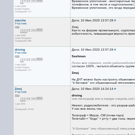
Временное уплотнение - многократные пер
телефоном, в том числе и надтональном ( н
с июл 2009
Временное уплотнение, это когда передае
остров Патмос
Сообщений: 717
starche
Дата: 10 Июн 2020 13:57:28
#
Участник
Zmej
Как-то на форуме промелькнуло, cryptomast
избыточность, повышающая верность при
с янв 2008
Санкт-Петербург
Сообщений: 886
driving
Дата: 10 Июн 2020 13:57:29
#
Участник
Sashman
Лично мне странно, когда радиолюбител
с июл 2009
согласен 100% , пытался объяснить группе 
остров Патмос
Сообщений: 717
Zmej
На ДЧТ можно было настроить обыкновенны
"4 битовое" это обыкновенный пятиэлемен
Zmej
Дата: 10 Июн 2020 14:24:14
#
Участник
driving
что телеграф это в первую очередь код Б
с дек 2005
Неееет, радиолюбителю - это разрыв шабл
...
У нас всю жизнь так:
Сообщений: 10762
Телеграф = Морзе, CW (точки-тирэ)
Телетайп = "бодо" = ртту = два тона, пе
"4 битовое" это обыкновенный пятиэлем