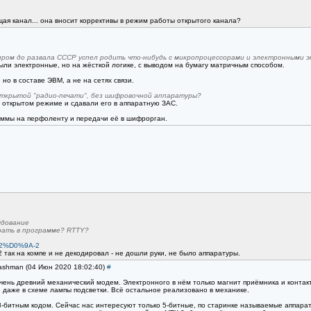
ая канал... она вносит коррективы в режим работы открытого канала?
пром до развала СССР успел родить что-нибудь с микропроцессорами и электронными э
были электронные, но на жёсткой логике, с выводом на бумагу матричным способом.
но в составе ЭВМ, а не на сетях связи.
 открытой "радио-печати", без шифровочной аппаратуры?
 открытом режиме и сдавали его в аппаратную ЗАС.
аммы на перфоленту и передачи её в шифрорган.
удование
рать в программе? RTTY?
%A2%D0%9A-2
-2 так на компе и не декодировал - не дошли руки, не было аппаратуры.
Sashman (04 Июн 2020 18:02:40)
#
чень древний механический модем. Электронного в нём только магнит приёмника и контак
, даже в схеме лампы подсветки. Всё остальное реализовано в механике.
8-битным кодом. Сейчас нас интересуют только 5-битные, по старинке называемые аппарат