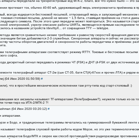
 аппараты переделали на трёхрегистровый код МТК-2, благо, всё что нужно было — это 
нии протекает ток, обычно 40-60 мА, удерживающий якорь электромагнита приёмника в п
вый, всегда кодируется бестоковой посылкой, отпускающей якорь и запускающий механизм
 токовая стоповая посылка, длиной не менее ~ 1,5 бита, ставящая приёмник на стоп и даю
у следующего символа. После этого цикл передачи может повториться. Это называется ста
енной электроникой, узрели описание работы UARTа, являющегося прямым наследником те
илось в названиях устройств /dev/ttyX... от сокращения TTY — teletype.
етода является сравнительно низкие требование к равенству скоростей вращения двигат
 значащим битам добавляются 2-3 служебных. Синхронные аппараты я сейчас не рассматр
нству частоты оборотов двигателей и синхронности работы передатчика и приёмника: ра
ита.
ми телеграфными аппаратами соответствует режиму RTTY. Токовые и бестоковые посылки 
кого софта.
ода дискретный сигнал передавать в режимах ЧТ (FSK) и ДЧТ (4-FSK от двух источников да
емонте телеграфный аппарат СТ-2м (сын СТ-35, батя СТ(А)-67ххх и прочих ЛТА) и рядом ещё
mej (04 Июн 2020 01:50:59)
#
нили), что в простейшем механическом исполнении там ртту-типа код старт-стоповый :)
 клавишами все аксакалы называют ТГ-аппаратами (ТелеГрафными?), неужели только из-за 
ли точки-тирэ на ИТА-2/МТК-2 ?!
Sashman (04 Июн 2020 03:20:12)
#
и аппаратами.
орзе и Бодо, и традиционные телеграммы печатались на гуммированной бумажной ленте и
называют телеграфом слуховой приём работы кодом Морзе, но это уже терминологические
ных аппаратов Бодо/МТК и скорее как способ противодействия радиоразведке противника 