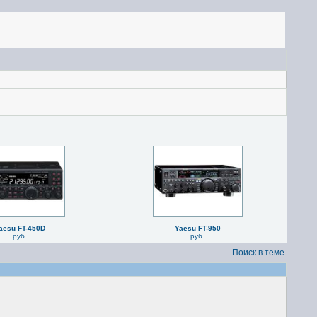
aesu FT-450D
Yaesu FT-950
руб.
руб.
Поиск в теме