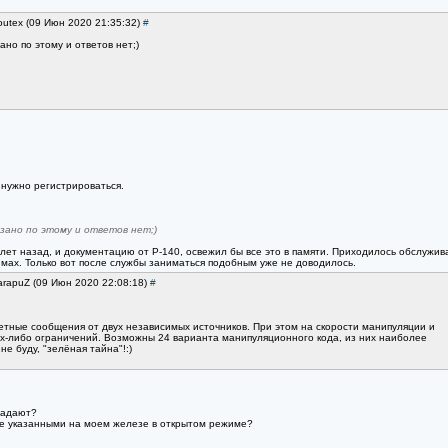
outex (09 Июн 2020 21:35:32)
#
но по этому и ответов нет;)
 нужно регистрироваться.
зано по этому и ответов нет;)
 лет назад, и документацию от Р-140, освежил бы все это в памяти. Приходилось обслужив
имах. Только вот после службы заниматься подобным уже не доводилось.
arapuZ (09 Июн 2020 22:08:18)
#
тные сообщения от двух независимых источников. При этом на скорости манипуляции и
х-либо ограничений. Возможны 24 варианта манипуляционного кода, из них наиболее
не буду, "зелёная тайна"!:)
падают?
ше указанными на моем железе в открытом режиме?