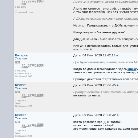
Лично мне странно, когда радиолюбите
с дек 2005
А мне не кажется, телеграф, от графо - п
...
А тайпинг (телетайп) - как раз чистая печат
Сообщений: 10762
А ДКМы появились сильно позже клавиат
Не знал. Предполагал, что ДКМы пришли н
И еще вопрос к "зеленым друзьям":
для ДЧТ канала - было какое-то аппаратно
Или ДЧТ использовалось только для "упло
повтор бит)?
Ветерок
Дата: 04 Июн 2020 11:42:18
#
Участник
Про буквопечатающие аппараты кода Мор
Когда-то давно я выкладывал здесь
книжк
с янв 2013
лента после пропускалась через принтер,
Верхняя Волга
Сообщений: 548
Принцип действия стартстопных аппарато
RD8DR
Дата: 09 Июн 2020 20:06:45
#
Участник
Принцип действия стартстопных аппарат
не качается книга...
с апр 2006
Эфир
Сообщений: 933
RD8DR
Дата: 09 Июн 2020 20:08:42
#
Участник
как то разговор про ДЧТ заглох...
может кто то знает тайну?
это уплотнение двух каналов на один пер
с апр 2006
Эфир
Сообщений: 933