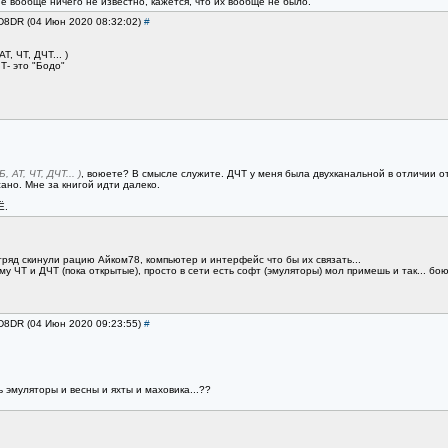
 вообще ничего не известно, кажется, что их вообще не было.
RD8DR (04 Июн 2020 08:32:02)
#
, ЧТ, ДЧТ... )
Т- это "Бодо"
АТ, ЧТ, ДЧТ... )
, воюете? В смысле служите. ДЧТ у меня была двухканальной в отличии о
сано. Мне за книгой идти далеко.
Ё.
отряд скинули рацию Айком78, компьютер и интерфейс что бы их связать...
ЧТ и ДЧТ (пока открытые), просто в сети есть софт (эмуляторы) мол примешь и так... боюсь кан
RD8DR (04 Июн 2020 09:23:55)
#
 эмуляторы и весны и яхты и маховика...??