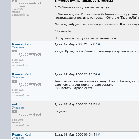
В Москве рухнул ангар, есть жертвы
В События не могу, так что пишу тут...
с ноя 2004
Москва
В Москве в доме 118 на улице Лобачевского обрушилас
Сообщений: 410
пострадавших госпитализирован. Об этом "Газете.Ru" 
Площадь обрушения пока не установлена. В пресс-служ
// Газета.Ru
Послушать не могу сейчас, к сожалению...
Rvanie_Kedi
Дата: 07 Мар 2006 23:07:07
#
Участник
Радио Культура сообщило о эвакуации аэровокзала, с
с июн 2005
Москва
Сообщений: 295
Rvanie_Kedi
Дата: 07 Мар 2006 23:18:56
#
Участник
Тему создал как вариации на тему Пожар. Так вот, на 
аэропорте, а эти кричат о аэровокзале!
P.S. Кстати, угроза снята.
с июн 2005
Москва
Сообщений: 295
rw3ar
Дата: 07 Мар 2006 23:57:53
#
Участник
Внуково
с дек 2004
Москва
Сообщений: 236
Rvanie_Kedi
Дата: 08 Мар 2006 00:04:44
#
Участник