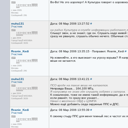
Во-Во! Но это аэропорт! А Культура говорит о аэровокз
с июн 2005
Москва
Сообщений: 295
muha131
Дата: 08 Мар 2006 13:27:52
#
Участник
на радио Культура в службе информации работают л
Слышут звон, а не знают, где он. Слушать надо живой
сразу не рвануло, слушать обычно нечего. Обычные с
с дек 2004
Город-Герой МОСКВА
Сообщений: 3026
Rvanie_Kedi
Дата: 08 Мар 2006 13:35:15 · Поправил: Rvanie_Kedi
#
Участник
Ну извиняйте, а кто выезжает на угрозу взрыва? Я на
веши не катаются.
с июн 2005
Москва
Сообщений: 295
muha131
Дата: 08 Мар 2006 13:41:21
#
Участник
ПСО вроде на такие веши не катаются.
Неправда Ваша... 164,100 МГц.
Я например не знаю где слушать собачек и саперов.
с дек 2004
К сожалению, тоже не имею такой информации, да и пр
Город-Герой МОСКВА
если рванёт, то сразу все узнают...
Сообщений: 3026
Начал с местного ОВД и ЦЭМПА
Можно ещё добавить сюда окружные ППС и ДПС.
Rvanie_Kedi
Дата: 08 Мар 2006 13:55:39
#
Участник
К своему стыду ППС для меня темный лес и частот их я
с июн 2005
Москва