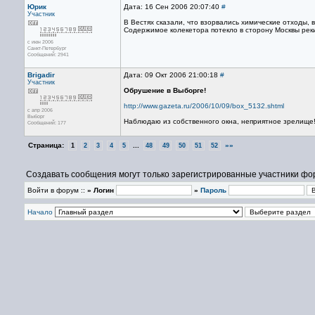
Юрик
Дата: 16 Сен 2006 20:07:40
#
Участник
В Вестях сказали, что взорвались химические отходы, 
Содержимое колекетора потекло в сторону Москвы реки
с июн 2006
Санкт-Петербург
Сообщений: 2941
Brigadir
Дата: 09 Окт 2006 21:00:18
#
Участник
Обрушение в Выборге!
http://www.gazeta.ru/2006/10/09/box_5132.shtml
с апр 2006
Выборг
Наблюдаю из собственного окна, неприятное зрелище
Сообщений: 177
Страница:
...
»»
1
2
3
4
5
48
49
50
51
52
Создавать сообщения могут только зарегистрированные участники фо
Войти в форум ::
» Логин
»
Пароль
Начало