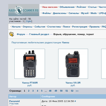
·
Наш магазин
·
Объявления
·
Рейтинг
·
Статьи
·
Част
·
Файлы
·
Диапазоны
·
Сигналы
·
Музей
·
Mods
·
LPD-
На сайте: гостей - 50,
участников - 1 [
Zigler
]
·
Начало
·
Опросы
·
События
·
Статистика
·
Поиск
·
Регистрация
·
Правила
·
FA
Форум
—›
Главный раздел
—›
Взрыв, обрушение, пожар, теракт
Портативные любительские радиостанции
Yaesu
Yaesu FT-60R
Yaesu VX-3R
руб.
руб.
Страница:
...
»»
1
2
3
4
5
48
49
50
51
52
Автор
Сообщение
Paranoid
Дата: 16 Фев 2005 12:34:58
#
Участник