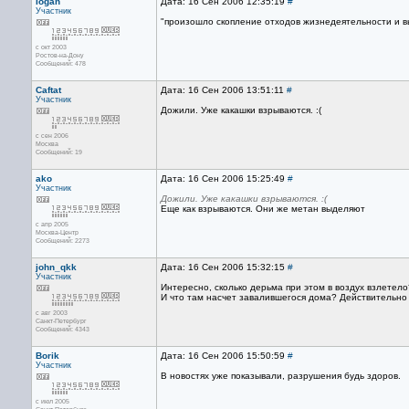
Iogan
Дата: 16 Сен 2006 12:35:19
#
Участник
"произошло скопление отходов жизнедеятельности и выд
с окт 2003
Ростов-на-Дону
Сообщений: 478
Caftat
Дата: 16 Сен 2006 13:51:11
#
Участник
Дожили. Уже какашки взрываются. :(
с сен 2006
Москва
Сообщений: 19
ako
Дата: 16 Сен 2006 15:25:49
#
Участник
Дожили. Уже какашки взрываются. :(
Еще как взрываются. Они же метан выделяют
с апр 2005
Москва-Центр
Сообщений: 2273
john_qkk
Дата: 16 Сен 2006 15:32:15
#
Участник
Интересно, сколько дерьма при этом в воздух взлетело
И что там насчет завалившегося дома? Действительно 
с авг 2003
Санкт-Петербург
Сообщений: 4343
Borik
Дата: 16 Сен 2006 15:50:59
#
Участник
В новостях уже показывали, разрушения будь здоров.
с июл 2005