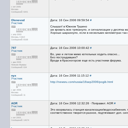
с окт 2005
Москва
Сообщений: 6001
Olenevod
Дата: 16 Сен 2006 09:59:54
#
Участник
Слышал! в Южном Тушино
аж кровать всю тряхануло, и сигнализации у десятка 
Хорошо шарахнуло, если в нескольких километрах так
с апр 2003
Москва, СЗАО
Сообщений: 8168
797
Дата: 16 Сен 2006 10:00:42
#
Участник
Во, уже и летом мимо котельных ходить опасно...
Без пострадавших?
Вроде в Красногорске еще есть участники форума.
с дек 2005
Нижние Мымры
Сообщений: 634
nyx
Дата: 16 Сен 2006 11:15:12
#
Участник
http://newsru.com/russia/16sep2006/pogib.html
с авг 2006
Москва
Сообщений: 11
AOR
Дата: 16 Сен 2006 12:32:26 · Поправил: AOR
#
Участник
Это взорвалась станция канализации/водоснабжения, т
соответственно творится разное, подтягивают доп. сил
с окт 2003
Сообщений: 14674