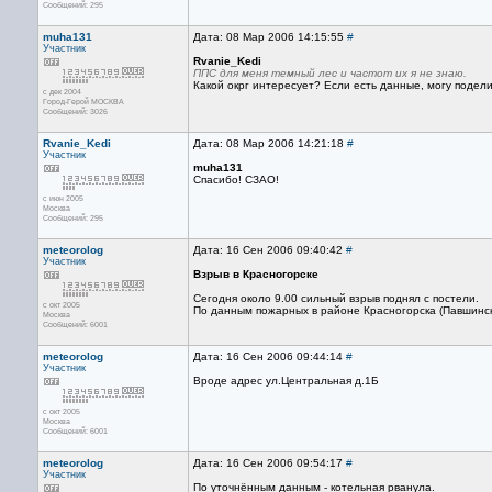
Сообщений: 295
muha131
Дата: 08 Мар 2006 14:15:55
#
Участник
Rvanie_Kedi
ППС для меня темный лес и частот их я не знаю.
Какой окрг интересует? Если есть данные, могу подели
с дек 2004
Город-Герой МОСКВА
Сообщений: 3026
Rvanie_Kedi
Дата: 08 Мар 2006 14:21:18
#
Участник
muha131
Спасибо! СЗАО!
с июн 2005
Москва
Сообщений: 295
meteorolog
Дата: 16 Сен 2006 09:40:42
#
Участник
Взрыв в Красногорске
Сегодня около 9.00 сильный взрыв поднял с постели.
с окт 2005
По данным пожарных в районе Красногорска (Павшинска
Москва
Сообщений: 6001
meteorolog
Дата: 16 Сен 2006 09:44:14
#
Участник
Вроде адрес ул.Центральная д.1Б
с окт 2005
Москва
Сообщений: 6001
meteorolog
Дата: 16 Сен 2006 09:54:17
#
Участник
По уточнённым данным - котельная рванула.