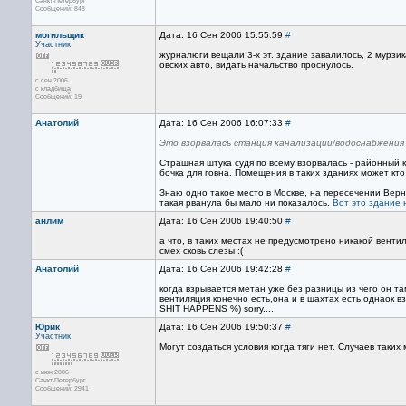
Санкт-Петербург
Сообщений: 848
могильщик
Дата: 16 Сен 2006 15:55:59
#
Участник
журналюги вещали:3-х эт. здание завалилось, 2 мурзика
овских авто, видать начальство проснулось.
с сен 2006
с кладбища
Сообщений: 19
Анатолий
Дата: 16 Сен 2006 16:07:33
#
Это взорвалась станция канализации/водоснабжения
Страшная штука судя по всему взорвалась - районный к
бочка для говна. Помещения в таких зданиях может кто 
Знаю одно такое место в Москве, на пересечении Верн
такая рванула бы мало ни показалось.
Вот это здание 
анлим
Дата: 16 Сен 2006 19:40:50
#
а что, в таких местах не предусмотрено никакой венти
смех сковь слезы :(
Анатолий
Дата: 16 Сен 2006 19:42:28
#
когда взрывается метан уже без разницы из чего он та
вентиляция конечно есть,она и в шахтах есть.однаок в
SHIT HAPPENS %) sorry....
Юрик
Дата: 16 Сен 2006 19:50:37
#
Участник
Могут создаться условия когда тяги нет. Случаев таких 
с июн 2006
Санкт-Петербург
Сообщений: 2941