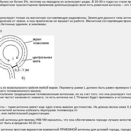
чно не более 3%, поэтому на передачу их используют редко. В 20-30-х годах их стали пр
баритном транзисторном приемнике длинныхсредних волн есть рамочная антенна – это так
, реагирует только на магнитную составляющую радиоволны. Земля для данного типа антен
далении от земли, и она практически не мешает их работе. Магнитная составляющая прони
 бетонных зданиях, в землянках.
у.
 из коаксиального кабеля любой марки. Периметр рамки L должен быть равен примерно 0
него телевизионного канала.
усилению традиционным телевизионным антеннам, но за счет того, что она реагирует то
оне частот начиная от нижнего, то есть антенна на 1 TV-канал будет принимать и остальн
ты – такая антенна имеет еще одно очень важное достоинство. На длинах волны ниже 0,
агнитной антенны избежать перегрузки телевизора от
 или любительской радиостанции.
ой антенны для приема УКВ-ЧМ оказалось, что она обеспечивала гораздо лучшее качеств
т быть в пределах 40-20 см.
та антенна простым вариантом компактной ПРИЕМНОЙ антенны для условий города, городс