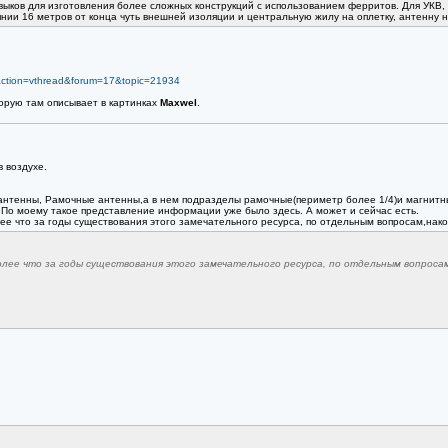
навыков для изготовления более сложных конструкций с использованием ферритов. Для УКВ
оянии 16 метров от конца чуть внешней изоляции и центральную жилу на оплетку, антенну н
?action=vthread&forum=17&topic=21934
торую там описывает в картинках
Maxwel
.
 воздухе.
антенны, Рамочные антенны,а в нем подразделы рамочные(периметр более 1/4)и магнитн
. По моему такое представление информации уже было здесь. А может и сейчас есть.
е что за годы существования этого замечательного ресурса, по отдельным вопросам,нако
лее что за годы существования этого замечательного ресурса, по отдельным вопроса