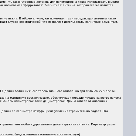
именять как внутренние антенны для приемников, а также использовать в целях
 называемая “ферритовая”, “магнитная” антенна, которая все же является
н не нужна. В общем случае, как приемная, так и передающая антенны часто
кает глубже электрической, что позволяет использовать магнитные рамки там,
,1 длины волны нижнего телевизионного канала, но при сильном сигнале он
лько на магнитную составляющую, обеспечивает гораздо лучшее качество приема
ые каналы как метровые так и дециметровые. Длина кабеля от антенны к
1 длины ее периметра коэффициент усиления стремительно падает. Это
о приема, чем любая суррогатная и даже наружная антенна. Периметр рамки
ких помех (ведь принимает магнитную составляющую)