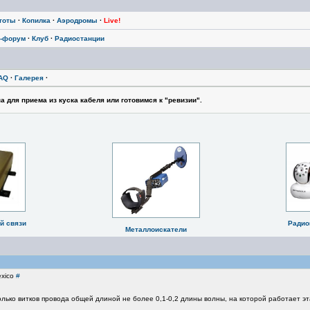
тоты
·
Копилка
·
Аэродромы
·
Live!
-форум
·
Клуб
·
Радиостанции
AQ
·
Галерея
·
 для приема из куска кабеля или готовимся к "ревизии".
й связи
Радио
Металлоискатели
exico
#
лько витков провода общей длиной не более 0,1-0,2 длины волны, на которой работает эт