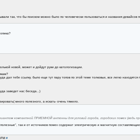
вали так, что бы поиском можно было по человечески пользоваться и названия девайсов писа
топика?
юлькой новой, может и дойдут руки до катологизации.
мкам?
да дал тебе ссылку. было еще тут пару топов по этой теме толковых, все легко находятся 
уда заведет нас беседа...)
зировать( много полезного, а искать- очень тяжело.
ариантом компактной ПРИЕМНОЙ антенны для условий города, городских помех (ведь 
 "полезные", так и от источников помех содержат электрическую и магнитную составляющие
NBFM
#