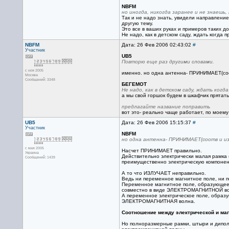
NBFM
но иногда, никогда заранее и не знаешь, 
Так и не надо знать, увидели направление
другую тему.
Это все в ваших руках и примеров таких д
Не надо, как в детском саду, ждать когда 
NBFM
Дата: 26 Фев 2006 02:43:02
#
Участник
UB5
Повторю еще раз другими словами.
с ноя 2005
именно. но одна антенна- ПРИНИМАЕТ(соот
Москва
Сообщений: 3348
БЕГЕМОТ
Не надо, как в детском саду, ждать когд
а мы свой горшок будем в шкафчик прятать,
предлагайте название поправить
вот это- реально чаще работает, по моем
UB5
Дата: 26 Фев 2006 15:15:37
#
Участник
NBFM
но одна антенна- ПРИНИМАЕТ(соотв и из
с мая 2005
Насчет ПРИНИМАЕТ правильно.
Украина
Действительно электрически малая рамка
Сообщений: 1439
преимущественно электрическую компонен
А то что ИЗЛУЧАЕТ неправильно.
Ведь ни переменное магнитное поле, ни п
Переменное магнитное поле, образующееся
совместно в виде ЭЛЕКТРОМАГНИТНОЙ в
А переменное электрическое поле, образу
ЭЛЕКТРОМАГНИТНАЯ волна.
Соотношение между электрической и маг
Но полноразмерные рамки, штыри и дипол