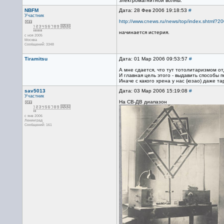
электромагнитной волны.
NBFM
Дата: 28 Фев 2006 19:18:53
#
Участник
http://www.cnews.ru/news/top/index.shtml?2
начинается истерия.
с ноя 2005
Москва
Сообщений: 3348
Tiramitsu
Дата: 01 Мар 2006 09:53:57
#
А мне сдается, что тут тотолитаризмом от
И главная цель этого - выдавить способы 
Иначе с какого хрена у нас (юзао) даже та
sav5013
Дата: 03 Мар 2006 15:19:08
#
Участник
На СВ-ДВ диапазон
с янв 2006
Ленинград
Сообщений: 161