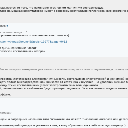
и называется, от того, что принимает в основном магнитную составляющую.
зрядов на мощных коммутаторах имеют в основном вертикально поляризованную электриче
olzen
#
ю составляющую..."
 проникновения чем состовляющая электрическая)
p?action=vthread&forum=5&topic=15677&page=0#12
в ДВ/СВ приёмнике "ловит"
трической составляющей которой
рядов на мощных коммутаторах имеют в основном вертикально поляризованную электри
аспространяются в виде электромагнитных волн, состоящих из электрической и магнитной 
ать только в непосредственной близости от источника излучения - на удалении меньше п
ежду этими составляющими у всех электромагнитных волн одинаково.
й, соотношение сигнал/помеха будет примерно одинаков. За исключением, когда источни
эффект.
 топика?
щем, о популярных названиях типа "поможите кто может", "назавание аппарата или детали",
элементарной культуре и уважении к тем, к кому обращаются и к себе в первую очередь ;)