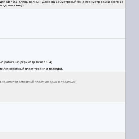
, для КВ? 0.1 длины волны!!! Даже на 160метровый бэнд периметр рамки всего 16
а деревья кинул.
ые рамочные(периметр менее 0,4)
пился огромный пласт теории и практики.
м,накопился огромный пласт теории и практики.