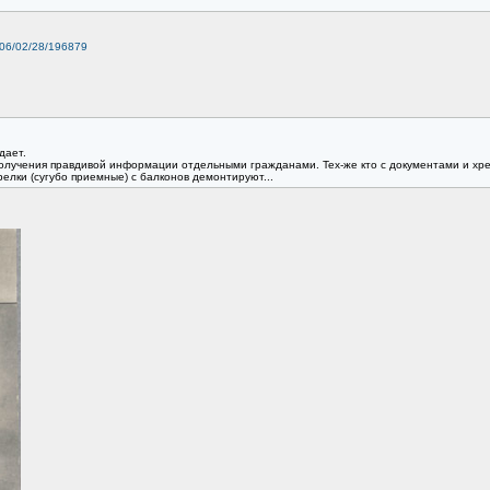
006/02/28/196879
дает.
получения правдивой информации отдельными гражданами. Тех-же кто с документами и хрен 
релки (сугубо приемные) с балконов демонтируют...