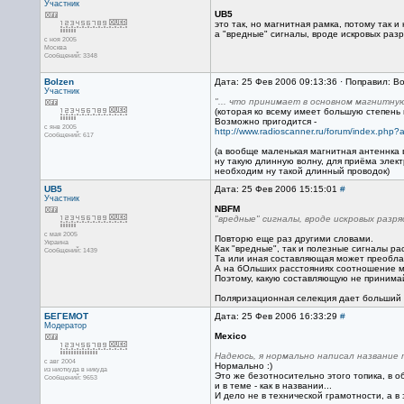
Участник
UB5
это так, но магнитная рамка, потому так 
а "вредные" сигналы, вроде искровых ра
с ноя 2005
Москва
Сообщений: 3348
Bolzen
Дата: 25 Фев 2006 09:13:36 · Поправил: B
Участник
"... что принимает в основном магнитну
(которая ко всему имеет большую степень
Возможно пригодится -
с янв 2005
http://www.radioscanner.ru/forum/index.ph
Сообщений: 617
(а вообще маленькая магнитная антеннка 
ну такую длинную волну, для приёма элек
необходим ну такой длинный проводок)
UB5
Дата: 25 Фев 2006 15:15:01
#
Участник
NBFM
"вредные" сигналы, вроде искровых раз
с мая 2005
Повторю еще раз другими словами.
Украина
Как "вредные", так и полезные сигналы р
Сообщений: 1439
Та или иная составляющая может преоблад
А на бОльших расстояниях соотношение м
Поэтому, какую составляющую не принима
Поляризационная селекция дает больший 
БЕГЕМОТ
Дата: 25 Фев 2006 16:33:29
#
Модератор
Mexico
Надеюсь, я нормально написал название
с авг 2004
Нормально :)
из ниоткуда в никуда
Это же безотносительно этого топика, в об
Сообщений: 9653
и в теме - как в названии...
И дело не в технической грамотности, а в 