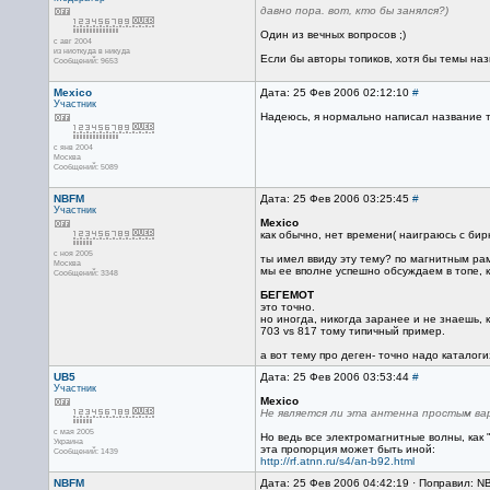
давно пора. вот, кто бы занялся?)
Один из вечных вопросов ;)
с авг 2004
из ниоткуда в никуда
Если бы авторы топиков, хотя бы темы назы
Сообщений: 9653
Mexico
Дата: 25 Фев 2006 02:12:10
#
Участник
Надеюсь, я нормально написал название 
с янв 2004
Москва
Сообщений: 5089
NBFM
Дата: 25 Фев 2006 03:25:45
#
Участник
Mexico
как обычно, нет времени( наиграюсь с бир
с ноя 2005
ты имел ввиду эту тему? по магнитным ра
Москва
мы ее вполне успешно обсуждаем в топе, ку
Сообщений: 3348
БЕГЕМОТ
это точно.
но иногда, никогда заранее и не знаешь, к
703 vs 817 тому типичный пример.
а вот тему про деген- точно надо каталоги
UB5
Дата: 25 Фев 2006 03:53:44
#
Участник
Mexico
Не является ли эта антенна простым в
с мая 2005
Но ведь все электромагнитные волны, как
Украина
эта пропорция может быть иной:
Сообщений: 1439
http://rf.atnn.ru/s4/an-b92.html
NBFM
Дата: 25 Фев 2006 04:42:19 · Поправил: 