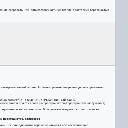
ние поправить. Три -пять постов участники вполне в состоянии перетащить в
 электромагнитной волны. А очень короткие штырь или диполь принимают
 только совместно - в виде ЭЛЕКТРОМАГНИТНОЙ волны.
кое поле и оба этих поля распространяются в пространстве (излучаются)
 переменное магнитное поле. В результате получается точно такая же
м пространстве, одинаково
шать. Все они одинаково хорошо принимают обе составляющие