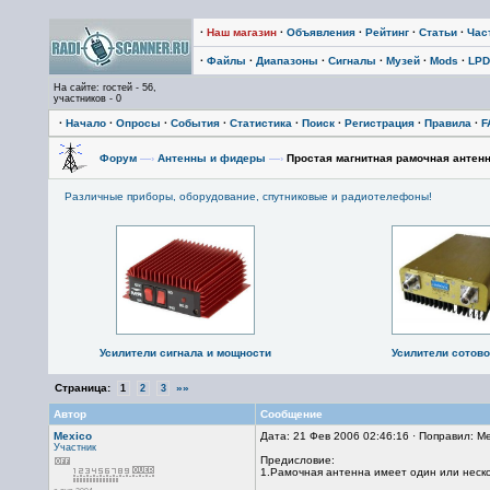
·
Наш магазин
·
Объявления
·
Рейтинг
·
Статьи
·
Час
·
Файлы
·
Диапазоны
·
Сигналы
·
Музей
·
Mods
·
LPD
На сайте: гостей - 56,
участников - 0
·
Начало
·
Опросы
·
События
·
Статистика
·
Поиск
·
Регистрация
·
Правила
·
F
Форум
—›
Антенны и фидеры
—›
Простая магнитная рамочная антенна
Различные приборы, оборудование, спутниковые и радиотелефоны!
Усилители сигнала и мощности
Усилители сотово
Страница:
»»
1
2
3
Автор
Сообщение
Mexico
Дата: 21 Фев 2006 02:46:16 · Поправил: M
Участник
Предисловие:
1.Рамочная антенна имеет один или неско