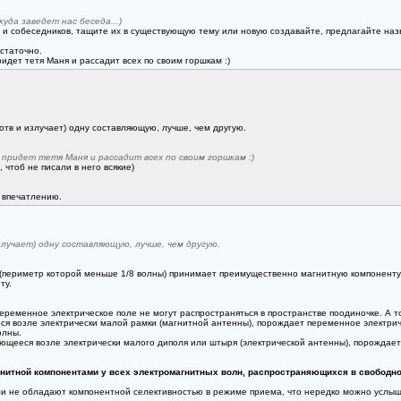
куда заведет нас беседа...)
 и собеседников, тащите их в существующую тему или новую создавайте, предлагайте назва
остаточно.
придет тетя Маня и рассадит всех по своим горшкам :)
в и излучает) одну составляющую, лучше, чем другую.
а придет тетя Маня и рассадит всех по своим горшкам :)
 чтоб не писали в него всякие)
у впечатлению.
лучает) одну составляющую, лучше, чем другую.
 (периметр которой меньше 1/8 волны) принимает преимущественно магнитную компоненту
ту.
еременное электрическое поле не могут распространяться в пространстве поодиночке. А
 возле электрически малой рамки (магнитной антенны), порождает переменное электричес
олны.
ющееся возле электрически малого диполя или штыря (электрической антенны), порождает
нитной компонентами у всех электромагнитных волн, распространяющихся в свободно
и не обладают компонентной селективностью в режиме приема, что нередко можно услы