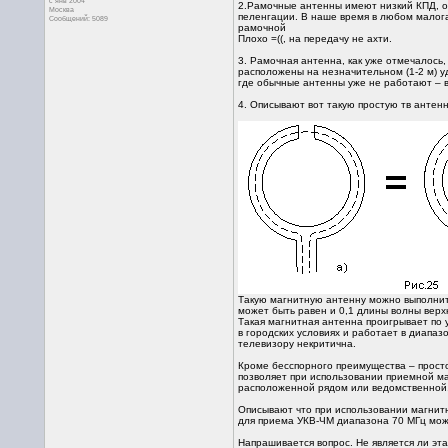
с янв 2004
2.Рамочные антенны имеют низкий КПД, обы
Москва
пеленгации. В наше время в любом малога
Сообщений: 5089
рамочной
Плохо =((, на передачу не ахти.
3. Рамочная антенна, как уже отмечалось
расположены на незначительном (1-2 м) у
где обычные антенны уже не работают – в
4. Описывают вот такую простую тв антенн
Такую магнитную антенну можно выполнить
может быть равен и 0,1 длины волны верх
Такая магнитная антенна проигрывает по 
в городских условиях и работает в диапаз
телевизору некритична.
Кроме бесспорного преимущества – просто
позволяет при использовании приемной м
расположенной рядом или ведомственной,
Описывают что при использовании магнитн
для приема УКВ-ЧМ диапазона 70 МГц може
Напрашивается вопрос. Не является ли э