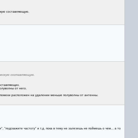
скую составляющую.
ческую составляющую.
составляющих.
олуволны от него.
к помехи расположен на удалении меньше полуволны от антенны.
 "подскажите частоту" и т.д. пока в тему не залезешь не поймешь о чем... а то