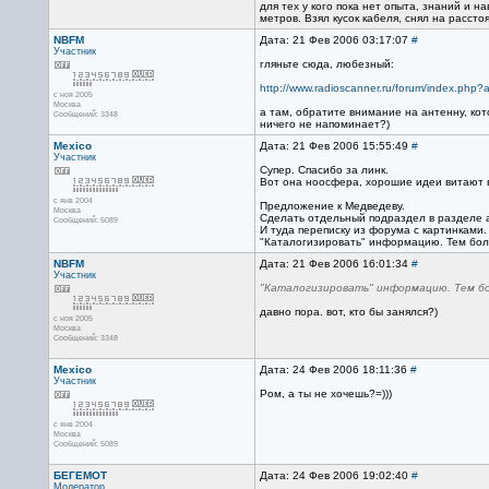
для тех у кого пока нет опыта, знаний и 
метров. Взял кусок кабеля, снял на расст
NBFM
Дата: 21 Фев 2006 03:17:07
#
Участник
гляньте сюда, любезный:
http://www.radioscanner.ru/forum/index.php
с ноя 2005
Москва
а там, обратите внимание на антенну, ко
Сообщений: 3348
ничего не напоминает?)
Mexico
Дата: 21 Фев 2006 15:55:49
#
Участник
Супер. Спасибо за линк.
Вот она ноосфера, хорошие идеи витают в
с янв 2004
Предложение к Медведеву.
Москва
Сделать отдельный подраздел в разделе 
Сообщений: 5089
И туда переписку из форума с картинками
"Каталогизировать" информацию. Тем боле
NBFM
Дата: 21 Фев 2006 16:01:34
#
Участник
"Каталогизировать" информацию. Тем бо
давно пора. вот, кто бы занялся?)
с ноя 2005
Москва
Сообщений: 3348
Mexico
Дата: 24 Фев 2006 18:11:36
#
Участник
Ром, а ты не хочешь?=)))
с янв 2004
Москва
Сообщений: 5089
БЕГЕМОТ
Дата: 24 Фев 2006 19:02:40
#
Модератор