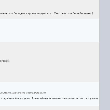
ли - что бы яндекс с гуглем не ругались... Уже только это было бы чудом :)
поиском.
принимает магнитную составляющую)
 в одинаковой пропорции. Только вблизи источника электромагнитного излучения