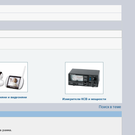
няни и видеоняни
Измерители КСВ и мощности
Поиск в теме
а рамка.