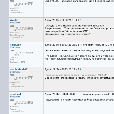
261.975000 - звуковое сопровождение 14 канала кабел
с окт 2005
Зауралье
Сообщений: 1151
Wakko
Дата: 29 Янв 2023 21:19:01
#
Участник
Господа, а что может быть на частоте 294.550?
Вчера какие-то Христианские молитвы были на русском
штырь в районе Чёрной речки СПб.
с авг 2010
Сатком или что-то местное с земли?
Санкт-Петербург
Сообщений: 15
killer258
Дата: 29 Янв 2023 21:28:15 · Поправил: killer258 (29 Я
Участник
скорее всего, кто-то с земли использует восходящий 
Что плохо - на Саткоме нет какого-то одного и того ж
с янв 2010
Но , если слышен восходящий канал, то обратный кана
Тула
Сообщений: 3571
vladisslav2011
Дата: 29 Янв 2023 23:29:43
#
Участник
Господа, а что может быть на частоте 294.550?
Сейчас гимн Российский играет. Питерские саткомщики
с фев 2022
СЗФО
Сообщений: 612
grodenski
Дата: 26 Фев 2023 20:43:15 · Поправил: grodenski (26 
Участник
Подскажите, на каких частотах сейчас общается русск
с окт 2019
Гродно
Сообщений: 158