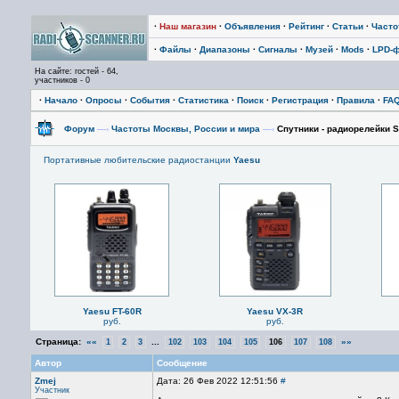
·
Наш магазин
·
Объявления
·
Рейтинг
·
Статьи
·
Част
·
Файлы
·
Диапазоны
·
Сигналы
·
Музей
·
Mods
·
LPD-
На сайте: гостей - 64,
участников - 0
·
Начало
·
Опросы
·
События
·
Статистика
·
Поиск
·
Регистрация
·
Правила
·
FA
Форум
—›
Частоты Москвы, России и мира
—›
Спутники - радиорелейки 
Портативные любительские радиостанции
Yaesu
Yaesu FT-60R
Yaesu VX-3R
руб.
руб.
Страница:
««
...
»»
1
2
3
102
103
104
105
106
107
108
Автор
Сообщение
Zmej
Дата: 26 Фев 2022 12:51:56
#
Участник