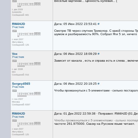
Весёлые картинки... Ценность нулевая... (
с дек 2009
SAMARA
Сообщений: 681
RW4HJD
Дата: 05 Июн 2022 23:53:41
#
Участник
Смотрю ТВ через спутник Триколор. С какой стороны Т
шумом и разбираемость 90%. Собрал Яги 5 эл, ничего
с мая 2007
Жигулёвск
Сообщений: 125
Vox
Дата: 06 Июн 2022 18:09:29
#
Участник
Зависит от канала , есть и справа есть и слева , вкл
с авг 2008
МО
Сообщений: 916
Sergey4565
Дата: 06 Июн 2022 20:19:25
#
Участник
Чтобы промахнуться с 5-элементами - сильно постаратьс
с сен 2007
Москва
Сообщений: 8397
RW4HJD
Дата: 01 Дек 2022 22:59:38 · Поправил: RW4HJD (01 Де
Участник
Чтобы промахнуться с 5-элементами - сильно постар
частоте 261.975000. Сказку на Русском языке читают.
с мая 2007
Жигулёвск
Сообщений: 125