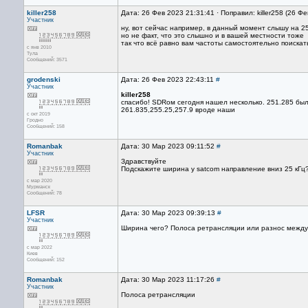
killer258
Дата: 26 Фев 2023 21:31:41 · Поправил: killer258 (26 Ф
Участник
ну, вот сейчас например, в данный момент слышу на 2
но не факт, что это слышно и в вашей местности тоже
так что всё равно вам частоты самостоятельно поискат
с янв 2010
Тула
Сообщений: 3571
grodenski
Дата: 26 Фев 2023 22:43:11
#
Участник
killer258
спасибо! SDRом сегодня нашел несколько. 251.285 был
261.835,255.25,257.9 вроде наши
с окт 2019
Гродно
Сообщений: 158
Romanbak
Дата: 30 Мар 2023 09:11:52
#
Участник
Здравствуйте
Подскажите ширина у satcom направление вниз 25 кГц?
с мар 2020
Мурманск
Сообщений: 78
LFSR
Дата: 30 Мар 2023 09:39:13
#
Участник
Ширина чего? Полоса ретрансляции или разнос межд
с мар 2022
Киев
Сообщений: 152
Romanbak
Дата: 30 Мар 2023 11:17:26
#
Участник
Полоса ретрансляции