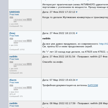
Интересует практическая схема АКТИВНОГО удвоителя, 
портативки с усилением по мощности. Прошу помощи пра
UA0OAG
Дата: 27 Фев 2022 17:22:12
#
Участник
Когда то делали Жутяевские конвертеры и трансвертер
с ноя 2009
Сообщений: 751
Zmej
Дата: 27 Фев 2022 18:13:31
#
Участник
rw4hfn
Да все уже давно придумано, из современного:
http://r
с дек 2005
См. пункты 63 и ниже продолжение серий.
...
Сообщений: 10762
Из "г" лет 10 назад еще делали, на КТ925 или КТ922, 
rw4hfn
Дата: 27 Фев 2022 18:51:54 · Поправил: rw4hfn (27 Фев
Участник
Спасибо за инфо.
с дек 2009
SAMARA
Сообщений: 681
Alarm
Дата: 07 Мар 2022 15:43:24
#
Участник
Трофейная документация на антенны
SATCOM
с фев 2013
GPS-off
Сообщений: 375
rw4hfn
Дата: 08 Мар 2022 02:17:59 · Поправил: rw4hfn (08 Ма
Участник