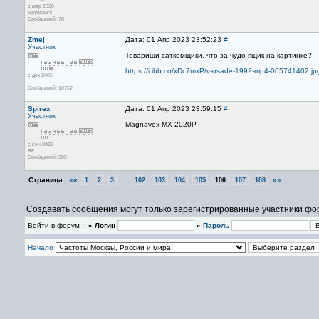
с мар 2020
Мурманск
Сообщений: 78
Zmej
Дата: 01 Апр 2023 23:52:23
#
Участник
Товарищи саткомщики, что за чудо-ящик на картинке?
https://i.ibb.co/xDc7mxP/v-osade-1992-mp4-005741402.jp
с дек 2005
...
Сообщений: 10762
Spirex
Дата: 01 Апр 2023 23:59:15
#
Участник
Magnavox MX 2020P
с сен 2022
RF
Сообщений: 385
Страница:
««
...
»»
1
2
3
102
103
104
105
106
107
108
Создавать сообщения могут только зарегистрированные участники фо
Войти в форум ::
» Логин
»
Пароль
Начало