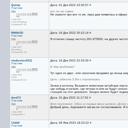
Quinta
Дата: 01 Дек 2022 23:30:57
#
Участник
все то же самое
Не скажите про все то же, пара дам появилась в эфире.
с мар 2017
Санкт-Петербург
Сообщений: 487
RW4HJD
Дата: 16 Дек 2022 20:22:14
#
Участник
Я отлично слышу частоту 261.975000, на других часто
с мая 2007
Жигулёвск
Сообщений: 125
vladisslav2011
Дата: 16 Дек 2022 22:33:30
#
Участник
В чём проблема?
Тут одно из двух - или сказочник продавил до конца ш
с фев 2022
СЗФО
Цель - удвоить 5 Вт с портативки
Сообщений: 612
Зачем в антенну. Возьмите копеечную китайскую портат
где нибудь в начале, где потери в нем не будут сильн
станцию на этот диапазон. Заодно можно будет подко
dred73
Дата: 31 Дек 2022 11:17:52
#
Участник
Вот посложнее. Одна из первых моих антенн. Долго 
Добрый день, подскажите как вы ее согласовывали. И
с фев 2009
Сообщений: 4
13466
Дата: 06 Янв 2023 18:23:22
#
Участник