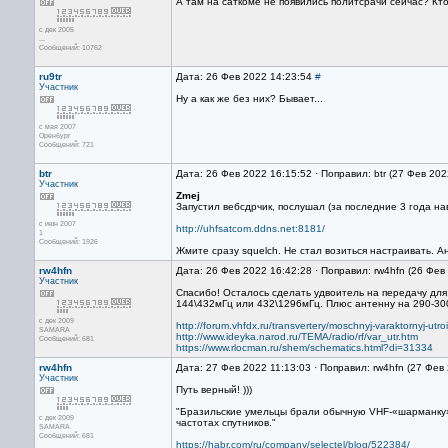
А там на саткоме не появились политсрачи сейчас? Кто
с дек 2005
...
Сообщений: 10762
ru9tr
Дата: 26 Фев 2022 14:23:54
#
Участник
Ну а как же без них? Бывает...
с мая 2007
Оренбург
Сообщений: 721
btr
Дата: 26 Фев 2022 16:15:52 · Поправил: btr (27 Фев 20
Участник
Zmej
Запустил вебсдрчик, послушал (за последние 3 года на
с июн 2007
http://uhfsatcom.ddns.net:8181/
1
Сообщений: 1926
Жмите сразу squelch. Не стал возиться настраивать. А
rw4hfn
Дата: 26 Фев 2022 16:42:28 · Поправил: rw4hfn (26 Фев
Участник
Спасибо! Осталось сделать удвоитель на передачу дл
144\432мГц или 432\1296мГц. Плюс антенну на 290-300
с дек 2009
http://forum.vhfdx.ru/transvertery/moschnyj-varaktornyj-utroi
SAMARA
http://www.ideyka.narod.ru/TEMA/radio/rf/var_utr.htm
Сообщений: 681
https://www.rlocman.ru/shem/schematics.html?di=31334
rw4hfn
Дата: 27 Фев 2022 11:13:03 · Поправил: rw4hfn (27 Фев
Участник
Путь верный! )))
"Бразильские умельцы брали обычную VHF-«шарманку» 
с дек 2009
частотах спутников."
SAMARA
Сообщений: 681
https://habr.com/ru/company/selectel/blog/522384/