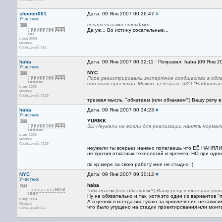
shooter001
Дата: 09 Янв 2007 00:26:47
#
Участник
сосательными отрядами
Да уж... Во истину сосательные...
с янв 2006
Москва
Сообщений: 261
haba
Дата: 09 Янв 2007 00:32:11 · Поправил: haba (09 Янв 2
Участник
NYC
Пора регистрировать экспертное сообщество в обла
или иных проектов. Можно за деньги. ЗАО "Радиоскане
с авг 2003
Москва
Сообщений: 7129
трезвая мысль. "обкатаем (или обкакаем?) Вашу репу в т
haba
Дата: 09 Янв 2007 00:34:23
#
Участник
YURIKK
ЗЫ Неужели не могли для реализации нанять нормаль
с авг 2003
Москва
Сообщений: 7129
неужели ты всерьез наивно полагаешь что ЕЁ НАНЯЛИ?
не против откатных технологий и прочего, НО при одно
по кр мере за свою работу мне не стыдно :)
NYC
Дата: 09 Янв 2007 09:30:12
#
Участник
haba
"обкатаем (или обкакаем?) Вашу репу в тяжелых усл
Ну не обязательно и так, хотя это один из вариантов "п
с апр 2004
А в целом я всегда выступаю за привлечение независим
Москва
что было упущено на стадии проектирования или монт
Сообщений: 417