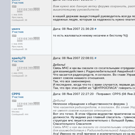
Участник
Вам нужно всю данную ветку форума сохранить, рас
вышестоящему руководителю
с янв 2005
в нашей державе выщестоящий руководитель всегда пол
Ярославль
надежных людях, которым за надежность нужно платить
Сообщений: 38
userx
Дата: 08 Янв 2007 21:36:28
#
Участник
то есть жаловаться некому незачем и бестолку %))
с янв 2005
Ярославль
Сообщений: 38
sparky73
Дата: 08 Янв 2007 22:08:01
#
Участник
Дебилы!
Связь МЧС и как вы сказали со сосательными отрядам
для взаимодействия с Радиолюбительской Аварийной Сл
с июн 2006
Что касается радиосредств, я согласен. Во главе Упра
Сообщений: 19
имеет совсем никакого отношения.
Так, что все закономерно.
И последнее, когда что-то с вами случается, первым д
Так, что про этих ребят из "ЦЕНТРОСПАСА" говорить с
CPPS
Дата: 08 Янв 2007 22:27:20 · Поправил: CPPS (08 Янв 
Участник
Дебилы!
Неплохое обращение к общественности форума :)
Что касается радиосредств, я согласен. Во главе У
с ноя 2003
не имеет совсем никакого отношения.
Москва
Вот это точно. В этом чУдном ведомстве практически
Сообщений: 444
должности. Ну видимо раз главный спасатель - тувинск
структуре мчс пишется иключительно с большой буквы,
Спасительного Спасателя
Связь МЧС и как вы сказали со сосательными отряда
для взаимодействия с Радиолюбительской Аварийной 
Ага! Именно по этой причине и исключительно из-за в