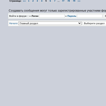
Страница:
««
...
»»
1
2
3
4
5
6
7
77
78
79
Создавать сообщения могут только зарегистрированные участники фо
Войти в форум ::
» Логин
»
Пароль
Начало