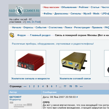
·
Наш магазин
·
Объявления
·
Рейтинг
·
Статьи
·
Част
·
Файлы
·
Диапазоны
·
Сигналы
·
Музей
·
Mods
·
LPD-
На сайте: гостей - 67,
участников - 2 [
яяя
,
Dr.Floid
]
·
Начало
·
Опросы
·
События
·
Статистика
·
Поиск
·
Регистрация
·
Правила
·
FA
Форум
—›
Главный раздел
—›
Связь в пожарной охране Москвы (Вот и на
Различные приборы, оборудование, спутниковые и радиотелефоны!
Усилители сигнала и мощности
Усилители сотовой связи
Страница:
««
...
»»
1
2
3
4
5
6
7
77
78
79
Автор
Сообщение
БЕГЕМОТ
Дата: 08 Янв 2007 20:58:03
#
Модератор
CPPS
Да вот у меня впечатление, что она входящий тон ретр
От того при слабом вхождении, станция закрытая на т