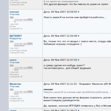
с авг 2004
А на хвост не открывается.
из ниоткуда в никуда
Это другая функция, что бы сквелш по ушам не лупил.
Сообщений: 9653
rescuer
Дата: 08 Янв 2007 20:58:55
#
Участник
Ужасть какая.И на ентом нам прийдётся работать...
с дек 2005
Москва
Сообщений: 44
БЕГЕМОТ
Дата: 08 Янв 2007 21:03:38
#
Модератор
Во, только что, кто то вещал с такого места, откуда оф
Забавную игрушку соорудили :)
с авг 2004
из ниоткуда в никуда
Сообщений: 9653
userx
Дата: 08 Янв 2007 21:07:03
#
Участник
а сумму сделки кто-нибудь знает?
так интересуюсь.. для общей эрудиции
с янв 2005
Ярославль
Сообщений: 38
Малютин
Дата: 08 Янв 2007 21:11:32 · Поправил: Малютин (08 Я
Участник
rescuer
Ужасть какая.И на ентом нам прийдётся работать...
с мая 2004
Вам нужно всю данную ветку форума сохранить, распе
Vologda region
вышестоящему руководителю.
Сообщений: 1133
Да, мужики, знатная ИГРУШКА появилась у Вас в Москве
userx
Дата: 08 Янв 2007 21:35:47
#