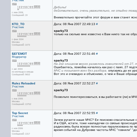
Участник
Дебилы!
действительно, очень уважительно, не стыдно това
с июн 2006
Сообщений: 19
Внимательно прочитайте этот форум и вам станет ясн
KTO_TO
Дата: 08 Янв 2007 22:49:13
#
Участник
sparky73
только на сколько мне известно к Вам никто так не обр
с фев 2004
Москва
Сообщений: 1073
БЕГЕМОТ
Дата: 08 Янв 2007 22:51:46
#
Модератор
sparky73
На 2ке слишком много развелось говнителей от 27, т
Ошибаетесь, помойка началось как раз с паял, 27 подт
с авг 2004
МЧС и посылает всех без разбора.
опускаясь до их уро
из ниоткуда в никуда
Вот это и очевидно и объяснимо, о чем и Ваше обраще
Сообщений: 9653
Rulez Reloaded
Дата: 08 Янв 2007 22:52:27
#
Участник
sparky73
Позвольте поинтересоваться, в вы работаете (ли) в М
с янв 2005
Москва
Сообщений: 13752
Top Secret
Дата: 08 Янв 2007 22:52:55
#
Участник
Зачем ругаете наше МЧС? Ее поисково-спасательные с
И в США, кстати, тоже накладочки со связью происход
радиосвязь была вскоре полностью парализована по п
с ноя 2006
время событий на Дубровке частоты МЧС "говнили" "до
Москва
Сообщений: 1317