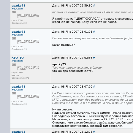
sparky73
Дата: 08 Янв 2007 22:59:36
#
Участник
только на сколько мне известно к Вам никто так не
Я к ребятам из "ЦЕНТРОСПАСА" отношусь с уважением и 
с июн 2006
(если кто не понял). Sorry, если кто не понял.
Сообщений: 19
sparky73
Дата: 08 Янв 2007 23:01:03
#
Участник
Позвольте поинтересоваться, в вы работаете (ли) 
Какая разница?
с июн 2006
Сообщений: 19
KTO_TO
Дата: 08 Янв 2007 23:03:55
#
Участник
sparky73
Так, что, прошу уважать и других
это Вы про себя намекаете?
с фев 2004
Москва
Сообщений: 1073
sparky73
Дата: 08 Янв 2007 23:07:26
#
Участник
На 2ке слишком много развелось говнителей от 27, т
Ошибаетесь, помойка началось как раз с паял, 27 по
МЧС и посылает всех без разбора. опускаясь до их ур
с июн 2006
Вот это и очевидно и объяснимо, о чем и Ваше обра
Сообщений: 19
Ну, не совсем.
Радиолюбители пытались там с самого начала навести 
Свободному сословию - нынешнему поколению говнител
Мало того, что говнители уговняли 27 + 28 + 144, так 
Очевидно, что самая большая ошибка радиолюбителей б
менталитет контингента, который там собрался.
sparky73
Дата: 08 Янв 2007 23:12:23
#