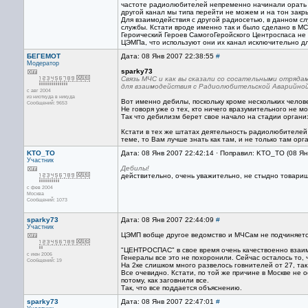
частоте радиолюбителей непременно начинали орать "
другой канал мы типа перейти не можем и на тон закры
Для взаимодействия с другой радиосетью, в данном 
службы. Кстати вроде именно так и было сделано в МС
Героический Героев СамогоГеройского Центроспаса не 
ЦЭМПа, что используют они их канал исключительно 
БЕГЕМОТ
Дата: 08 Янв 2007 22:38:55
#
Модератор
sparky73
Связь МЧС и как вы сказали со сосательными отряда
для взаимодействия с Радиолюбительской Аварийной
с авг 2004
из ниоткуда в никуда
Вот именно дебилы, поскольку кроме нескольких челове
Сообщений: 9653
Не говоря уже о тех, кто ничего вразумительного не мог
Так что дебилизм берет свое начало на стадии организ
Кстати в тех же штатах деятельность радиолюбителей 
теме, то Вам лучше знать как там, и не только там о
KTO_TO
Дата: 08 Янв 2007 22:42:14 · Поправил: KTO_TO (08 Ян
Участник
Дебилы!
действительно, очень уважительно, не стыдно товарищ
с фев 2004
Москва
Сообщений: 1073
sparky73
Дата: 08 Янв 2007 22:44:09
#
Участник
ЦЭМП вобще другое ведомство и МЧСам не подчиняется
"ЦЕНТРОСПАС" в свое время очень качествоенно взаим
с июн 2006
Генералы все это не похоронили. Сейчас осталось то,
Сообщений: 19
На 2ке слишком много развелось говнителей от 27, так
Все очевидно. Кстати, по той же причине в Москве не 
потому, как заговнили все.
Так, что все поддается объяснению.
sparky73
Дата: 08 Янв 2007 22:47:01
#