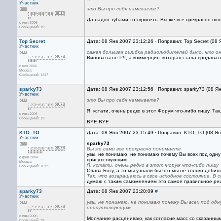
Участник
это Вы про себя намекаете?
Да ладно зубами-то скрипеть. Вы же все прекрасно по
с июн 2006
Сообщений: 19
Top Secret
Дата: 08 Янв 2007 23:12:26 · Поправил: Top Secret (08
Участник
самая большая ошибка радиолюбителей было, что они
Виноваты не РЛ, а коммерция, которая стала продават
с ноя 2006
Москва
Сообщений: 1317
sparky73
Дата: 08 Янв 2007 23:12:56 · Поправил: sparky73 (08 Я
Участник
это Вы про себя намекаете?
Я, кстати, очень редко в этот Форум что-либо пишу. Та
с июн 2006
Сообщений: 19
BYE BYE
KTO_TO
Дата: 08 Янв 2007 23:15:49 · Поправил: KTO_TO (08 Ян
Участник
sparky73
Вы же сами все прекрасно понимаете
увы, не понимаю, не понимаю почему Вы всех под одну
с фев 2004
присутствующим
Москва
Я, кстати, очень редко в этот Форум что-либо пишу
Сообщений: 1073
Слава Богу, а то мы узнали бы что мы не только дебилы
Так, что возвращаюсь в свое исходное состояние. В 
думаю с таким самомнением это самое правильное реш
sparky73
Дата: 08 Янв 2007 23:20:09
#
Участник
увы, не понимаю, не понимаю почему Вы всех под одн
присутствующим
с июн 2006
Молчание расцениваю, как согласие масс со сказанны
Сообщений: 19