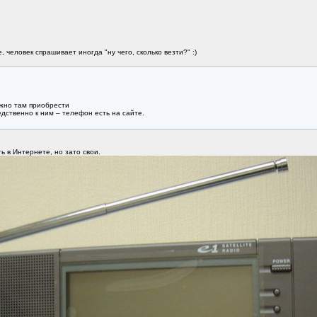
 человек спрашивает иногда "ну чего, сколько везти?" :)
ожно там приобрести
дственно к ним – телефон есть на сайте.
ь в Интернете, но зато свои.