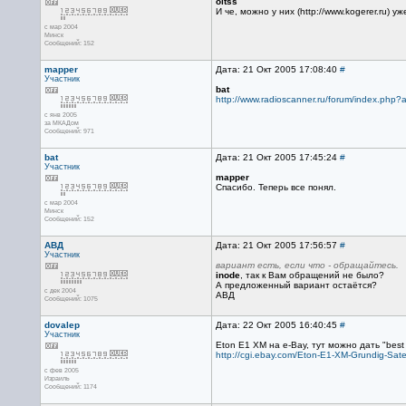
oitss
И че, можно у них (http://www.kogerer.ru)
с мар 2004
Минск
Сообщений: 152
mapper
Дата: 21 Окт 2005 17:08:40
#
Участник
bat
http://www.radioscanner.ru/forum/index.ph
с янв 2005
за МКАДом
Сообщений: 971
bat
Дата: 21 Окт 2005 17:45:24
#
Участник
mapper
Спасибо. Теперь все понял.
с мар 2004
Минск
Сообщений: 152
АВД
Дата: 21 Окт 2005 17:56:57
#
Участник
вариант есть, если что - обращайтесь.
inode
, так к Вам обращений не было?
А предложенный вариант остаётся?
с дек 2004
АВД
Сообщений: 1075
dovalep
Дата: 22 Окт 2005 16:40:45
#
Участник
Eton E1 XM на e-Bay, тут можно дать "best o
http://cgi.ebay.com/Eton-E1-XM-Grundig-
с фев 2005
Израиль
Сообщений: 1174