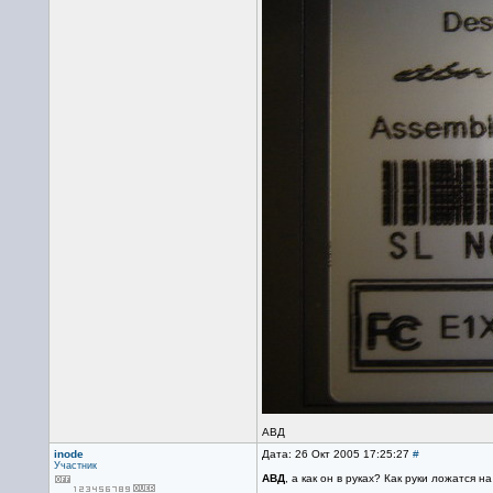
АВД
inode
Дата: 26 Окт 2005 17:25:27
#
Участник
АВД
, а как он в руках? Как руки ложатся