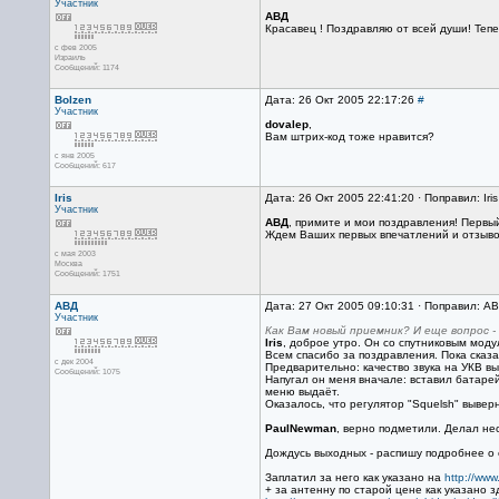
Участник
АВД
Красавец ! Поздравляю от всей души! Теп
с фев 2005
Израиль
Сообщений: 1174
Bolzen
Дата: 26 Окт 2005 22:17:26
#
Участник
dovalep
,
Вам штрих-код тоже нравится?
с янв 2005
Сообщений: 617
Iris
Дата: 26 Окт 2005 22:41:20 · Поправил: Iri
Участник
АВД
, примите и мои поздравления! Первый
Ждем Ваших первых впечатлений и отзывов
с мая 2003
Москва
Сообщений: 1751
АВД
Дата: 27 Окт 2005 09:10:31 · Поправил: А
Участник
Как Вам новый приемник? И еще вопрос -
Iris
, доброе утро. Он со спутниковым мод
Всем спасибо за поздравления. Пока сказ
с дек 2004
Предварительно: качество звука на УКВ вы
Сообщений: 1075
Напугал он меня вначале: вставил батарей
меню выдаёт.
Оказалось, что регулятор "Squelsh" выверн
PaulNewman
, верно подметили. Делал не
Дождусь выходных - распишу подробнее о е
Заплатил за него как указано на
http://ww
+ за антенну по старой цене как указано з