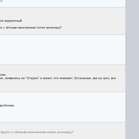
53
 не корректный:
их с чётным окончанием сотен килогерц?
нем.
ю, появилось ли "Стерео" и может это поможет. Остальные, как на грех, все
 проблема.
 других с чётным окончанием сотен килогерц?