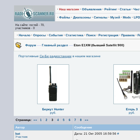
·
Наш магазин
·
Объявления
·
Рейтинг
·
Статьи
·
Час
·
Файлы
·
Диапазоны
·
Сигналы
·
Музей
·
Mods
·
LPD
На сайте: гостей - 70,
участников - 0
·
Начало
·
Опросы
·
События
·
Статистика
·
Поиск
·
Регистрация
·
Правила
·
F
Форум
—›
Главный раздел
—›
Eton E1XM (бывший Satellit 900)
Портативные
Си-Би радиостанции
в нашем магазине
Беркут Hunter
Егерь 3
руб.
руб.
Страница:
««
»»
1
2
3
4
5
6
7
8
Автор
Сообщение
bat
Дата: 21 Окт 2005 16:59:56
#
Участник