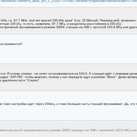
ail/-/B0009GE7G8/ref=e_deav_acc_1_1/102-7757492-7840908?v=glance&s=electronics&n=1726
100 kHz, i.e. 97.7 MHz, and are spaced 200 kHz apart" (стр. 25 Manual). Перевод мой, возможно
тные 100 кГц, то есть, например, 97,7 МГц, и разделены расстоянием в 200 кГц".
ся причиной проскакивания в режиме SEEK станции на УКВ с частотой 103,6 МГц или друг
настраивается?
ется. Я голову сломал - не хочет останавливаться на 103,6. А станция идёт с ломовым уров
радио "ХИТ-FM", чтобы выяснил, почему у них передачи идут в режиме "Моно". Дома провер
за удалённости) и "Стерео".
 тоже настройка идет через 200кгц, и тоже большая часть станций проскакивает. Да, это
ться причиной проскакивания в режиме SEEK станции на УКВ с частотой 103,6 МГц или