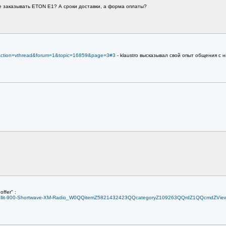
 уже заказывать ETON E1? А сроки доставки, а форма оплаты?
p?action=vthread&forum=1&topic=16859&page=3#3
- klaustro высказывал свой опыт общения с 
ffer" :
Satellit-900-Shortwave-XM-Radio_W0QQitemZ5821432423QQcategoryZ109263QQrdZ1QQcmdZVie