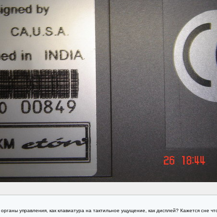
 на органы управления, как клавиатура на тактильное ущущение, как дисплей? Кажется сне ч