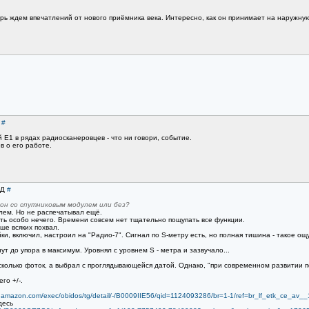
ерь ждем впечатлений от нового приёмника века. Интересно, как он принимает на наружну
s
#
 Е1 в рядах радиосканеровцев - что ни говори, событие.
 о его работе.
ВД
#
 он со спутниковым модулем или без?
улем. Но не распечатывал ещё.
ать особо нечего. Времени совсем нет тщательно пощупать все функции.
ше всяких похвал.
ки, включил, настроил на "Радио-7". Сигнал по S-метру есть, но полная тишина - такое ощу
ут до упора в максимум. Уровнял с уровнем S - метра и зазвучало...
сколько фоток, а выбрал с проглядывающейся датой. Однако, "при современном развитии пе
го +/-.
w.amazon.com/exec/obidos/tg/detail/-/B0009IIE56/qid=1124093286/br=1-1/ref=br_lf_etk_ce_a
десь