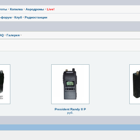
тоты
·
Копилка
·
Аэродромы
·
Live!
-форум
·
Клуб
·
Радиостанции
AQ
·
Галерея
·
President Randy II P
руб.