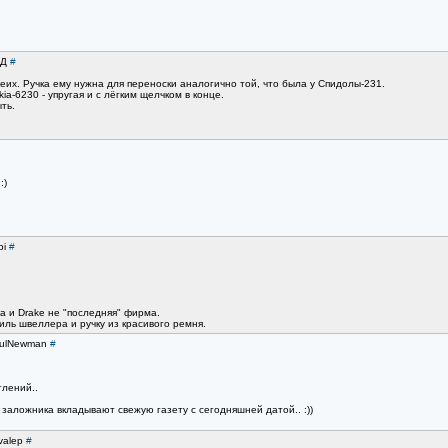
ВД
#
беих. Ручка ему нужна для переноски аналогично той, что была у Спидолы-231.
a-6230 - упругая и с лёгким щелчком в конце.
ть.
:)
pi
#
а и Drake не "последняя" фирма.
иль швеллера и ручку из красивого ремня.
PaulNewman
#
тлений..
 заложника вкладывают свежую газету с сегодняшней датой.. :))
valep
#