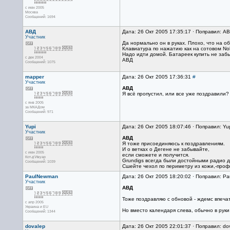
с июн 2005
Москва
Сообщений: 1694
АВД
Дата: 26 Окт 2005 17:35:17 · Поправил: А
Участник
Да нормально он в руках. Плохо, что на о
Клавиатура по нажатию как на сотовом Noki
Надо идти домой. Батареек купить не забы
с дек 2004
АВД
Сообщений: 1075
mapper
Дата: 26 Окт 2005 17:36:31
#
Участник
АВД
Я всё пропустил, или все уже поздравили? 
с янв 2005
за МКАДом
Сообщений: 971
Yupi
Дата: 26 Окт 2005 18:07:46 · Поправил: Yu
Участник
АВД
Я тоже присоединяюсь к поздравлениям.
И о ветках о Дегене не забывайте,
с июн 2005
если сможете и получится.
Кот-д’Ивуар
Grundigs всегда были достойными радио д
Сообщений: 1039
Сшейте чехол по периметру из кожи,-проф
PaulNewman
Дата: 26 Окт 2005 18:20:02 · Поправил: 
Участник
АВД
Тоже поздравляю с обновой - ждемс впеча
с апр 2005
Украина и EU
Но вместо календаря слева, обычно в руки
Сообщений: 1344
dovalep
Дата: 26 Окт 2005 22:01:37 · Поправил: do