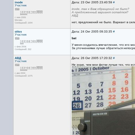
inode
Дата: 23 Окт 2005 23:40:59
#
Участник
inode, так к Вам обращений не было?
А предложенный вариант остаётся?
АВД
с июн 2005
Москва
нет, предложений не было. Вариант в силе,
Сообщений: 1694
oitss
Дата: 24 Окт 2005 09:33:35
#
Участник
bat
У меня создалось впечатление, что его м
с фев 2004
За уточнениями лучше обратиться непосре
Сообщений: 352
АВД
Дата: 26 Окт 2005 17:20:32
#
Участник
Не знаю, чем мои фотки лучше тех, что ест
с дек 2004
Сообщений: 1075