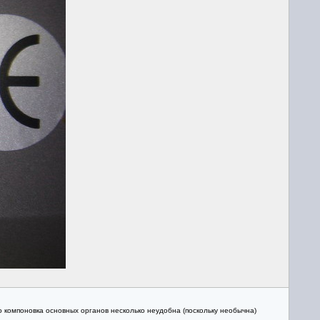
то компоновка основных органов несколько неудобна (поскольку необычна)