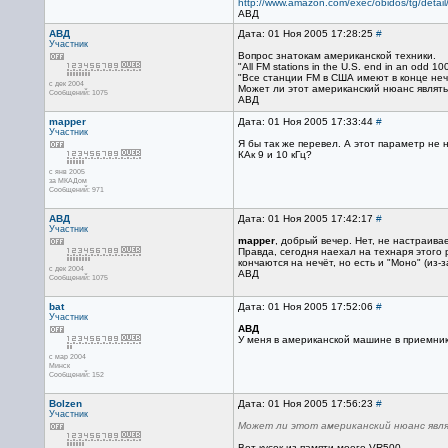
http://www.amazon.com/exec/obidos/tg/det
АВД
АВД
Дата: 01 Ноя 2005 17:28:25
#
Участник
Вопрос знатокам американской техники.
"All FM stations in the U.S. end in an odd 
"Все станции FM в США имеют в конце нече
с дек 2004
Может ли этот американский нюанс являть
Сообщений: 1075
АВД
mapper
Дата: 01 Ноя 2005 17:33:44
#
Участник
Я бы так же перевел. А этот параметр не 
КАк 9 и 10 кГц?
с янв 2005
за МКАДом
Сообщений: 971
АВД
Дата: 01 Ноя 2005 17:42:17
#
Участник
mapper
, добрый вечер. Нет, не настраива
Правда, сегодня наехал на технаря этого 
кончаются на нечёт, но есть и "Моно" (из-
с дек 2004
АВД
Сообщений: 1075
bat
Дата: 01 Ноя 2005 17:52:06
#
Участник
АВД
У меня в американской машине в приемнике
с мар 2004
Минск
Сообщений: 152
Bolzen
Дата: 01 Ноя 2005 17:56:23
#
Участник
Может ли этот американский нюанс явля
Вот кусок из памяти моего VR500