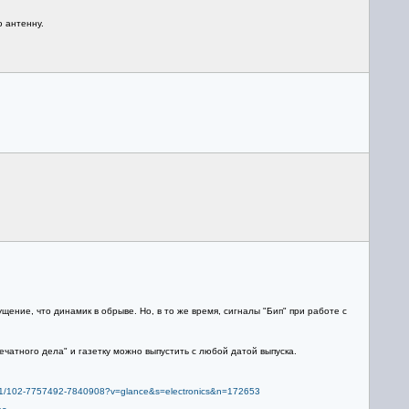
ю антенну.
щение, что динамик в обрыве. Но, в то же время, сигналы "Бип" при работе с
чатного дела" и газетку можно выпустить с любой датой выпуска.
v__1/102-7757492-7840908?v=glance&s=electronics&n=172653