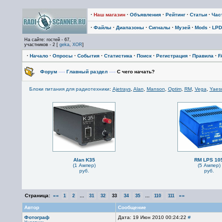
·
Наш магазин
·
Объявления
·
Рейтинг
·
Статьи
·
Час
·
Файлы
·
Диапазоны
·
Сигналы
·
Музей
·
Mods
·
LPD
На сайте: гостей - 67,
участников - 2 [
geka
,
XOR
]
·
Начало
·
Опросы
·
События
·
Статистика
·
Поиск
·
Регистрация
·
Правила
·
F
Форум
—›
Главный раздел
—›
С чего начать?
Блоки питания для радиотехники
:
Ajetrays
,
Alan
,
Manson
,
Optim
,
RM
,
Vega
,
Yaes
Alan K35
RM LPS 10
(1 Ампер)
(5 Ампер)
руб.
руб.
Страница:
««
...
...
»»
1
2
31
32
33
34
35
110
111
Автор
Сообщение
Фотограф
Дата: 19 Июн 2010 00:24:22
#