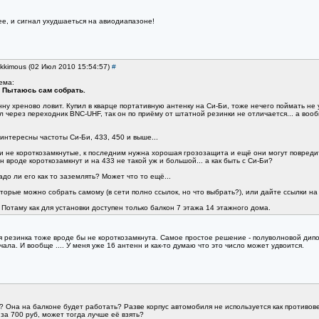
е, и сигнал ухудшаеться на авиодиапазоне!
ikkimous (02 Июл 2010 15:54:57)
#
ема:
D Пытаюсь сам собрать.
у хреново ловит. Купил в кварце портативную антенку на Си-Би, тоже нечего поймать не у
л через переходник BNC-UHF, так он по приёму от штатной резинки не отличается... а воо
 интересны частоты Си-Би, 433, 450 и выше...
и не короткозамкнутые, к последним нужна хорошая грозозащита и ещё они могут повреди
 вроде короткозамкнут и на 433 не такой уж и большой... а как быть с Си-Би?
до ли его как то заземлять? Может что то ещё...
орые можно собрать самому (в сети полно ссылок, но что выбрать?), или дайте ссылки на
 Потаму как для установки доступен только балкон 7 этажа 14 этажного дома.
 резинка тоже вроде бы не короткозамкнута. Самое простое решение - полуволновой дипол
ала. И вообще .... У меня уже 16 антенн и как-то думаю что это число может удвоится.
 Она на балконе будет работать? Разве корпус автомобиля не используется как противов
за 700 руб, может тогда лучше её взять?