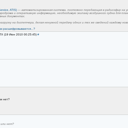
ervice, ATIS)
— автоматизированная система, постоянно передающая в радиоэфир на ус
эродрома и оперативную информацию, необходимую экипажу воздушного судна для пла
вных документах.
агрузку на диспетчера, делая ненужной передачу одних и тех же сведений каждому нов
ак расшифровываются...?
TX (19 Июн 2010 00:25:45)
#
ли нет?
 или нет?