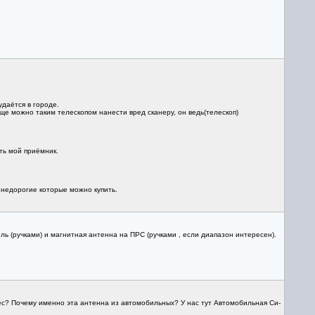
даётся в городе.
бще можно таким телескопом нанести вред сканеру, он ведь(телескоп)
ть мой приёмник.
 недорогие которые можно купить.
ь (ручками) и магнитная антенна на ПРС (ручками , если диапазон интересен).
ес? Почему именно эта антенна из автомобильных? У нас тут Автомобильная Си-