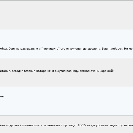
нибудь борт по расписанию и "пропишите" его от руления до эшелона. Или наоборот. Не м
итания, сегодня вставил батарейки и ощутил разницу, сигнал очень хорошый!
жет
ёмник уровень сигнала почти зашкаливает, проходит 10-15 минут уровень падает до нескол