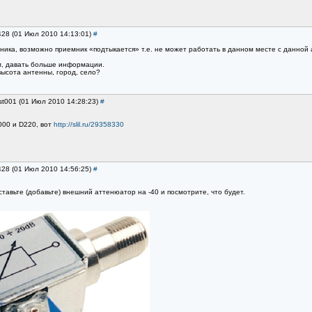
428 (01 Июл 2010 14:13:01)
#
ика, возможно приемник «подтыкается» т.е. не может работать в данном месте с данной
м, давать больше информации.
высота антенны, город, село?
st001 (01 Июл 2010 14:28:23)
#
00 и D220, вот
http://slil.ru/29358330
428 (01 Июл 2010 14:56:25)
#
тавьте (добавьте) внешний аттенюатор на -40 и посмотрите, что будет.