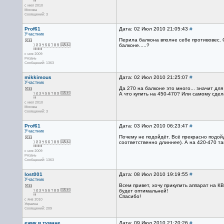
с июл 2010
Москва
Сообщений: 3
Prof61
Дата: 02 Июл 2010 21:05:43
#
Участник
Перила балкона вполне себе противовес. О
балконе.....?
с ноя 2009
Рязань
Сообщений: 1363
mikkimous
Дата: 02 Июл 2010 21:25:07
#
Участник
Да 270 на балконе это много... значит д
А что купить на 450-470? Или самому сдел
с июл 2010
Москва
Сообщений: 3
Prof61
Дата: 03 Июл 2010 06:23:47
#
Участник
Почему не подойдёт. Всё прекрасно подой
соответственно длиннее). А на 420-470 та
с ноя 2009
Рязань
Сообщений: 1363
lost001
Дата: 08 Июл 2010 19:19:55
#
Участник
Всем привет, хочу прикупить аппарат на К
будет оптимальней!
Спасибо!
с янв 2010
Украина
Сообщений: 209
ежик в тумане
Дата: 09 Июл 2010 21:20:26
#