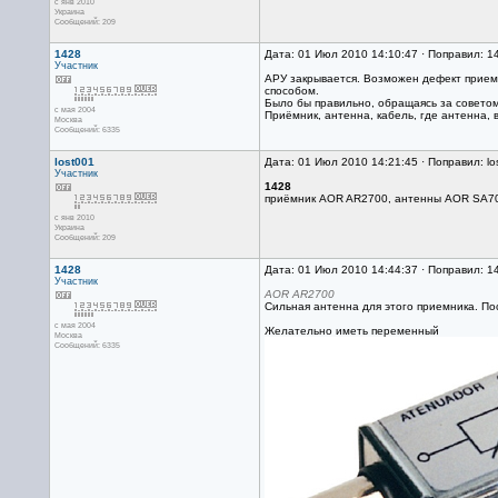
с янв 2010
Украина
Сообщений: 209
1428
Дата: 01 Июл 2010 14:10:47 · Поправил: 1
Участник
АРУ закрывается. Возможен дефект приемн
способом.
Было бы правильно, обращаясь за совето
с мая 2004
Приёмник, антенна, кабель, где антенна, 
Москва
Сообщений: 6335
lost001
Дата: 01 Июл 2010 14:21:45 · Поправил: lo
Участник
1428
приёмник AOR AR2700, антенны AOR SA70
с янв 2010
Украина
Сообщений: 209
1428
Дата: 01 Июл 2010 14:44:37 · Поправил: 1
Участник
AOR AR2700
Сильная антенна для этого приемника. Пос
с мая 2004
Желательно иметь переменный
Москва
Сообщений: 6335