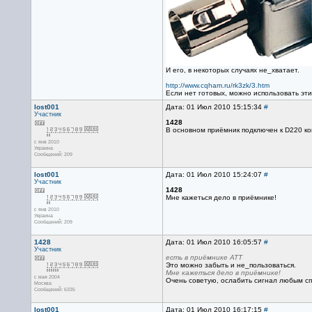
И его, в некоторых случаях не_хватает.
http://www.cqham.ru/rk3zk/3.htm
Если нет готовых, можно использовать эти
lost001
Дата: 01 Июл 2010 15:15:34
#
Участник
1428
В основном приёмник подключен к D220 ко
с янв 2010
Украина
Сообщений: 209
lost001
Дата: 01 Июл 2010 15:24:07
#
Участник
1428
Мне кажеться дело в приёмнике!
с янв 2010
Украина
Сообщений: 209
1428
Дата: 01 Июл 2010 16:05:57
#
Участник
есть в приёмнике АТТ
Это можно забыть и не_пользоваться.
Мне кажеться дело в приёмнике!
с мая 2004
Очень советую, ослабить сигнал любым сп
Москва
Сообщений: 6335
lost001
Дата: 01 Июл 2010 16:17:15
#