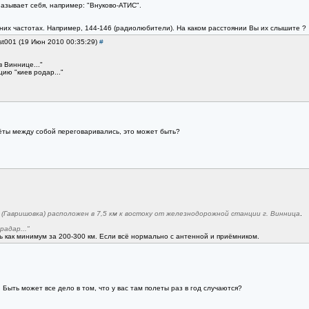
азывает себя, например: "Внуково-АТИС".
них частотах. Например, 144-146 (радиолюбители). На каком расстоянии Вы их слышите ?
st001 (19 Июн 2010 00:35:29)
#
 Виннице..."
ию "киев родар..."
ёты между собой переговаривались, это может быть?
(Гавришовка) расположен в 7,5 км к востоку от железнодорожной станции г. Винница
.
адар..."
как минимум за 200-300 км. Если всё нормально с антенной и приёмником.
Быть может все дело в том, что у вас там полеты раз в год случаются?