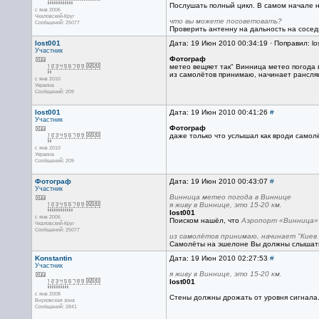
Послушать полный цикл. В самом начале н
с янв 2006
Чкаловский-Круг
что вы можете посоветовать?
Сообщений: 25077
Проверить антенну на дальность на сосед
lost001
Дата: 19 Июн 2010 00:34:19 · Поправил: lo
Участник
Фотограф
метео вещяет так" Винница метео погода в
из самолётов принимаю, начинает рансляц
с янв 2010
Украина
Сообщений: 209
lost001
Дата: 19 Июн 2010 00:41:26
#
Участник
Фотограф
даже только что услышал как вроди самол
с янв 2010
Украина
Сообщений: 209
Фотограф
Дата: 19 Июн 2010 00:43:07
#
Участник
Винница метео погода в Виннице
я живу в Виннице, это 15-20 км.
lost001
с янв 2006
Поиском нашёл, что
Аэропорт «Винница» 
Чкаловский-Круг
Сообщений: 25077
из самолётов принимаю, начинает "Киев р
Самолёты на эшелоне Вы должны слышать 
Konstantin
Дата: 19 Июн 2010 02:27:53
#
Участник
я живу в Виннице, это 15-20 км.
lost001
с янв 2008
Стены должны дрожать от уровня сигнала. 
Внуковская зона
Сообщений: 2841