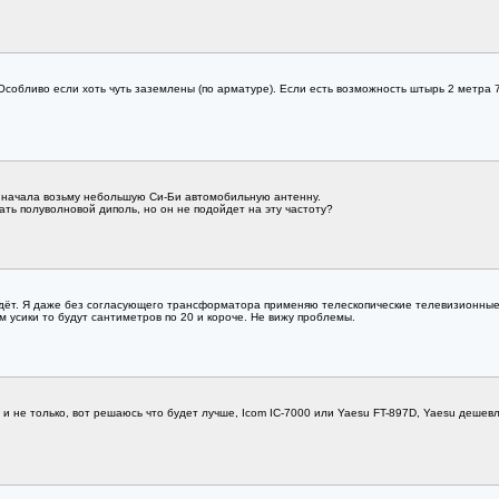
собливо если хоть чуть заземлены (по арматуре). Если есть возможность штырь 2 метра 7
ля начала возьму небольшую Си-Би автомобильную антенну.
ать полуволновой диполь, но он не подойдет на эту частоту?
дёт. Я даже без согласующего трансформатора применяю телескопические телевизионные у
м усики то будут сантиметров по 20 и короче. Не вижу проблемы.
В и не только, вот решаюсь что будет лучше, Icom IC-7000 или Yaesu FT-897D, Yaesu дешев