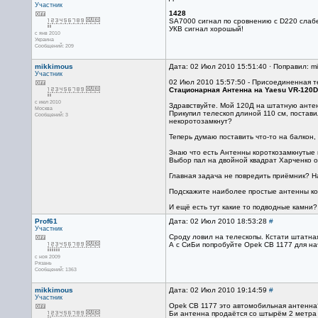
Участник
1428
SA7000 сигнал по сровнению с D220 слабе
УКВ сигнал хорошый!
с янв 2010
Украина
Сообщений: 209
mikkimous
Дата: 02 Июл 2010 15:51:40 · Поправил: m
Участник
02 Июл 2010 15:57:50 - Присоединенная т
Стационарная Антенна на Yaesu VR-120
с июл 2010
Здравствуйте. Мой 120Д на штатную антенн
Москва
Прикупил телескоп длиной 110 см, постави
Сообщений: 3
некоротозамкнут?
Теперь думаю поставить что-то на балкон,
Знаю что есть Антенны короткозамкнутые 
Выбор пал на двойной квадрат Харченко он
Главная задача не повредить приёмник? На
Подскажите наиболее простые антенны кот
И ещё есть тут какие то подводные камни?
Prof61
Дата: 02 Июл 2010 18:53:28
#
Участник
Сроду ловил на телескопы. Кстати штатная
А с СиБи попробуйте Opek CB 1177 для нач
с ноя 2009
Рязань
Сообщений: 1363
mikkimous
Дата: 02 Июл 2010 19:14:59
#
Участник
Opek CB 1177 это автомобильная антенна?
Би антенна продаётся со штырём 2 метра 