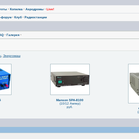
тоты
·
Копилка
·
Аэродромы
·
Live!
-форум
·
Клуб
·
Радиостанции
AQ
·
Галерея
·
u
,
Энергомаш
5
Manson SPA-8100
(10/12 Ампер)
руб.
(