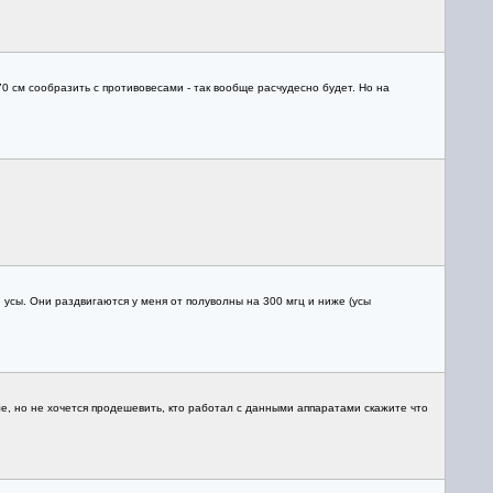
0 см сообразить с противовесами - так вообще расчудесно будет. Но на
сы. Они раздвигаются у меня от полуволны на 300 мгц и ниже (усы
ле, но не хочется продешевить, кто работал с данными аппаратами скажите что