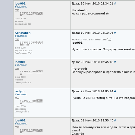
lost001
Дата: 19 Июн 2010 02:34:01
#
Участник
Konstantin
может рас в столетие! )))
с янв 2010
Украина
Сообщений: 209
Konstantin
Дата: 19 Июн 2010 03:10:06
#
Участник
может рас в столетие! )))
lost001
с янв 2008
Ну я о том и говорю. Подкараульте какой-
Внуковская зона
Сообщений: 2841
lost001
Дата: 20 Июн 2010 15:45:18
#
Участник
Фотограф
Вообщем розобралс я, проблема в блоке п
с янв 2010
Украина
Сообщений: 209
rudyru
Дата: 22 Июн 2010 14:05:14
#
Участник
нужна на ЛЕН 275мНц антенна кто подска
с апр 2010
череповец
Сообщений: 1
lost001
Дата: 01 Июл 2010 13:50:45
#
Участник
Скаите пожалуйста в чём дело, вклчаю при
авио?
Спасибо