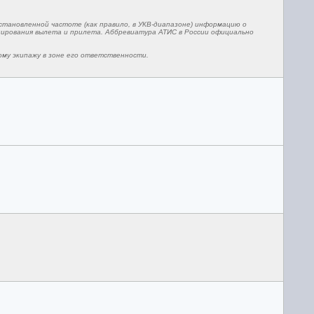
тановленной частоте (как правило, в УКВ-диапазоне) информацию о
нирования вылета и прилета. Аббревиатура АТИС в России официально
ому экипажу в зоне его ответственности.