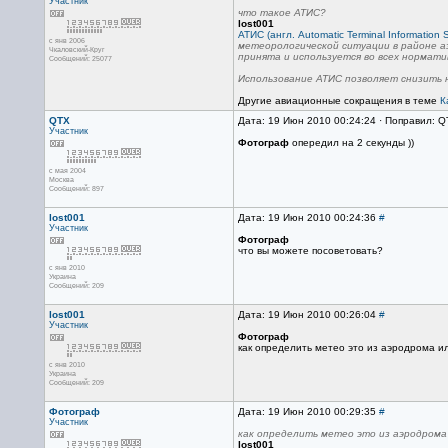
Участник
что такое АТИС?
lost001
АТИС (англ. Automatic Terminal Information S
с янв 2006
метеорологической ситуации в районе а
Чкаловский-Круг
принята и используется во всех нормати
Сообщений: 25077
Использование АТИС позволяет снизить н
Другие авиационные сокращения в теме
К
QTX
Дата: 19 Июн 2010 00:24:24 · Поправил: Q
Участник
Фотограф
опередил на 2 секунды ))
с мая 2004
Москва
Сообщений: 897
lost001
Дата: 19 Июн 2010 00:24:36
#
Участник
Фотограф
что вы можете посоветовать?
с янв 2010
Украина
Сообщений: 209
lost001
Дата: 19 Июн 2010 00:26:04
#
Участник
Фотограф
как определить метео это из аэродрома и
с янв 2010
Украина
Сообщений: 209
Фотограф
Дата: 19 Июн 2010 00:29:35
#
Участник
как определить метео это из аэродрома
lost001