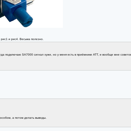
 рис1 и рис4. Весьма полезно.
гда подключаю SA7000 сигнал хуже, но у меня есть в приёмнике АТТ, и вообще мне совето
особом, а потом делать выводы.