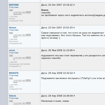
BATONS
Дата: 23 Окт 2007 15:18:42
#
Участник
Green
спасибо.
не пробовали через него подключать антенну(скадем д
с сен 2005
Москва
Сообщений: 3346
Green
Дата: 23 Окт 2007 15:52:33
#
Участник
Самое смешное в том, что я его не разу не подключал 
ему подсовывал, без этого балуна. Так что именно по 
просто нечему :)
с дек 2005
Красноярск
Сообщений: 836
virus
Дата: 30 Янв 2008 11:10:09
#
Участник
подскажите плз как стоят перемычки у не раскрытого а
заранее спасибо
с дек 2007
Екатеринбург QTH MO06ht
Сообщений: 12
RX9CFS
Дата: 29 Апр 2008 10:33:42
#
Участник
Подскажите как можно послушать 172мГц(+-) на этом ап
с апр 2006
Эфир
Сообщений: 933
Silent
Дата: 29 Апр 2008 10:48:06
#
Участник
Насколько я знаю, никак.