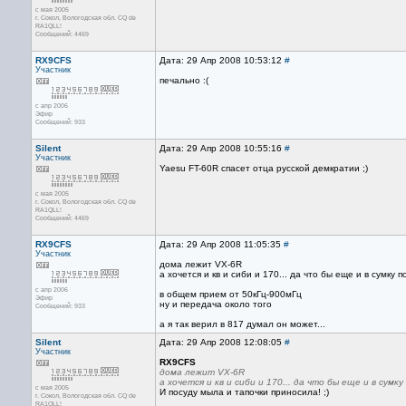
с мая 2005
г. Сокол, Вологодская обл. CQ de
RA1QLL!
Сообщений: 4469
RX9CFS
Дата: 29 Апр 2008 10:53:12
#
Участник
печально :(
с апр 2006
Эфир
Сообщений: 933
Silent
Дата: 29 Апр 2008 10:55:16
#
Участник
Yaesu FT-60R спасет отца русской демкратии ;)
с мая 2005
г. Сокол, Вологодская обл. CQ de
RA1QLL!
Сообщений: 4469
RX9CFS
Дата: 29 Апр 2008 11:05:35
#
Участник
дома лежит VX-6R
а хочется и кв и сиби и 170... да что бы еще и в сумку п
с апр 2006
в общем прием от 50кГц-900мГц
Эфир
ну и передача около того
Сообщений: 933
а я так верил в 817 думал он может...
Silent
Дата: 29 Апр 2008 12:08:05
#
Участник
RX9CFS
дома лежит VX-6R
а хочется и кв и сиби и 170... да что бы еще и в сумку
с мая 2005
И посуду мыла и тапочки приносила! ;)
г. Сокол, Вологодская обл. CQ de
RA1QLL!