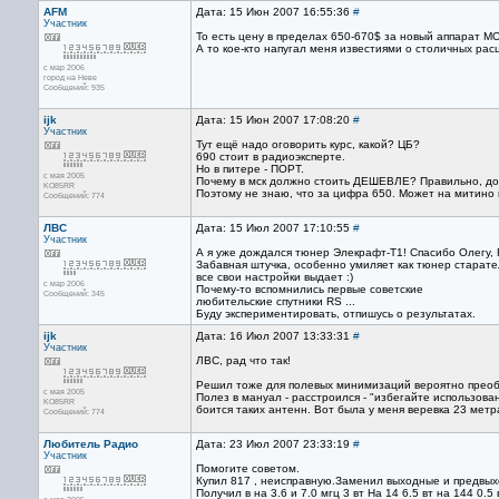
AFM
Дата: 15 Июн 2007 16:55:36
#
Участник
То есть цену в пределах 650-670$ за новый аппарат 
А то кое-кто напугал меня известиями о столичных расцен
с мар 2006
город на Неве
Сообщений: 935
ijk
Дата: 15 Июн 2007 17:08:20
#
Участник
Тут ещё надо оговорить курс, какой? ЦБ?
690 стоит в радиоэксперте.
Но в питере - ПОРТ.
с мая 2005
Почему в мск должно стоить ДЕШЕВЛЕ? Правильно, д
KO85RR
Поэтому не знаю, что за цифра 650. Может на митино и
Сообщений: 774
ЛВС
Дата: 15 Июл 2007 17:10:55
#
Участник
А я уже дождался тюнер Элекрафт-Т1! Спасибо Олегу,
Забавная штучка, особенно умиляет как тюнер старат
все свои настройки выдает :)
с мар 2006
Почему-то вспомнились первые советские
Сообщений: 345
любительские спутники RS ...
Буду экспериментировать, отпишусь о результатах.
ijk
Дата: 16 Июл 2007 13:33:31
#
Участник
ЛВС, рад что так!
Решил тоже для полевых минимизаций вероятно преоб
с мая 2005
Полез в мануал - расстроился - "избегайте использован
KO85RR
боится таких антенн. Вот была у меня веревка 23 метра,
Сообщений: 774
Любитель Радио
Дата: 23 Июл 2007 23:33:19
#
Участник
Помогите советом.
Купил 817 , неисправную.Заменил выходные и предвы
Получил в на 3.6 и 7.0 мгц 3 вт На 14 6.5 вт на 144 0.5