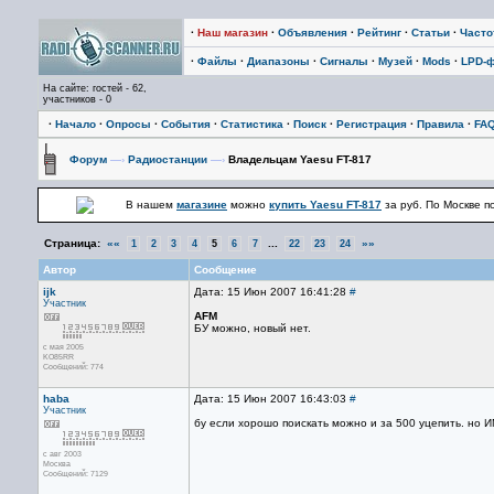
·
Наш магазин
·
Объявления
·
Рейтинг
·
Статьи
·
Част
·
Файлы
·
Диапазоны
·
Сигналы
·
Музей
·
Mods
·
LPD-
На сайте: гостей - 62,
участников - 0
·
Начало
·
Опросы
·
События
·
Статистика
·
Поиск
·
Регистрация
·
Правила
·
FA
Форум
—›
Радиостанции
—›
Владельцам Yaesu FT-817
В нашем
магазине
можно
купить Yaesu FT-817
за
руб. По Москве п
Страница:
««
...
»»
1
2
3
4
5
6
7
22
23
24
Автор
Сообщение
ijk
Дата: 15 Июн 2007 16:41:28
#
Участник
AFM
БУ можно, новый нет.
с мая 2005
KO85RR
Сообщений: 774
haba
Дата: 15 Июн 2007 16:43:03
#
Участник
бу если хорошо поискать можно и за 500 уцепить. но 
с авг 2003
Москва
Сообщений: 7129