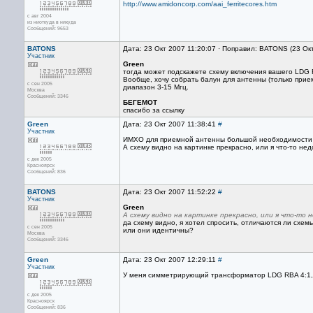
http://www.amidoncorp.com/aai_ferritecores.htm
с авг 2004
из ниоткуда в никуда
Сообщений: 9653
BATONS
Дата: 23 Окт 2007 11:20:07 · Поправил: BATONS (23 Ок
Участник
Green
тогда может подскажете схему включения вашего LDG 
Вообще, хочу собрать балун для антенны (только прием
с сен 2005
диапазон 3-15 Мгц.
Москва
Сообщений: 3346
БЕГЕМОТ
спасибо за ссылку
Green
Дата: 23 Окт 2007 11:38:41
#
Участник
ИМХО для приемной антенны большой необходимости ст
А схему видно на картинке прекрасно, или я что-то не
с дек 2005
Красноярск
Сообщений: 836
BATONS
Дата: 23 Окт 2007 11:52:22
#
Участник
Green
А схему видно на картинке прекрасно, или я что-то
да схему видно, я хотел спросить, отличаются ли схем
с сен 2005
или они идентичны?
Москва
Сообщений: 3346
Green
Дата: 23 Окт 2007 12:29:11
#
Участник
У меня симметрирующий трансформатор LDG RBA 4:1, т
с дек 2005
Красноярск
Сообщений: 836