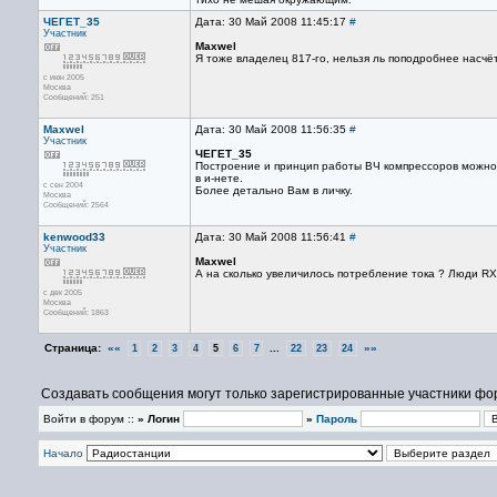
ЧЕГЕТ_35
Дата: 30 Май 2008 11:45:17
#
Участник
Maxwel
Я тоже владелец 817-го, нельзя ль поподробнее насчё
с июн 2005
Москва
Сообщений: 251
Maxwel
Дата: 30 Май 2008 11:56:35
#
Участник
ЧЕГЕТ_35
Построение и принцип работы ВЧ компрессоров можно
в и-нете.
с сен 2004
Более детально Вам в личку.
Москва
Сообщений: 2564
kenwood33
Дата: 30 Май 2008 11:56:41
#
Участник
Maxwel
А на сколько увеличилось потребление тока ? Люди RX
с дек 2005
Москва
Сообщений: 1863
Страница:
««
...
»»
1
2
3
4
5
6
7
22
23
24
Создавать сообщения могут только зарегистрированные участники фо
Войти в форум ::
» Логин
»
Пароль
Начало