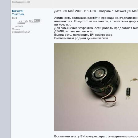
Сообщений: 4469
Maxwel
Дата: 30 Май 2008 11:34:26 · Поправил: Maxwel (30 Ма
Участник
Активность солнышка растёт и проходы на вч диапазон
начинаются. Кому-то 5 вт маловато, а таскать на дачу 
не хочется.
с сен 2004
Для повышения эффективности работы предлагают вме
Москва
ДЭМШ, но это не совсе то.
Сообщений: 2564
Выход есть, применить ВЧ компрессор.
Вытаскиваем родной динамический.
Вставляем плату ВЧ компрессора с электретным микр