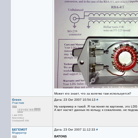
Может кто знает, что за колечко там используется?
Green
Дата: 23 Окт 2007 10:54:13
#
Участник
Ну например и такой. Я так понял по картинке, это LDG 
А вот насчет данных по кольцу, к сожалению, не подска
с дек 2005
Красноярск
Сообщений: 836
БЕГЕМОТ
Дата: 23 Окт 2007 11:12:33
#
Модератор
BATONS