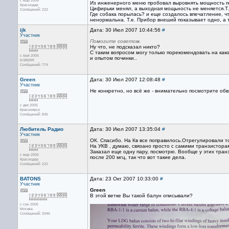
с мар 2005
Из инженерного меню пробовал выровнять мощность по
Краснодар
Цифирьки менял, а выходная мощьность не меняется.Т
Сообщений: 222
Где собака порылась? и еще создалось впечатление, 
ненормальна. Т.е. Прибор внеший показывает одно, а 
ijk
Дата: 30 Июл 2007 10:44:56
#
Участник
Помогите советом.
Ну что, не подсказал никто?
С таким вопросом могу только порекомендовать на како
с мая 2005
и опытом починки..
KO85RR
Сообщений: 774
Green
Дата: 30 Июл 2007 12:08:48
#
Участник
Не конкретно, но всё же - внимательно посмотрите обв
с дек 2005
Красноярск
Сообщений: 836
Любитель Радио
Дата: 30 Июл 2007 13:35:04
#
Участник
ОК. Спасибо. На Кв все поправилось.Отрегулировали то
На УКВ , думаю, связано просто с самими транзисторам
Заказал еще одну пару, посмотрю. Вообще у этих тран
с мар 2005
после 200 мгц, так что вот такие дела.
Краснодар
Сообщений: 222
BATONS
Дата: 23 Окт 2007 10:33:00
#
Участник
Green
В этой ветке Вы такой балун описывали?
с сен 2005
Москва
Сообщений: 3346