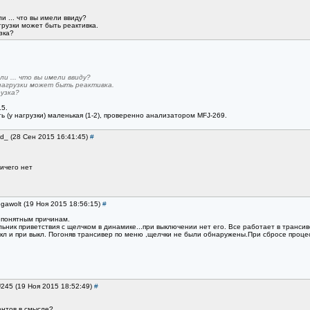
и ... что вы имели ввиду?
агрузки может быть реактивка.
зка?
ли ... что вы имели ввиду?
 нагрузки может быть реактивка.
рузка?
.5.
ть (у нагрузки) маленькая (1-2), проверенно анализатором MFJ-269.
ad_ (28 Сен 2015 16:41:45)
#
ичего нет
gawolt (19 Ноя 2015 18:56:15)
#
епонятным причинам.
льник приветствия с щелчком в динамике...при выключении нет его. Все работает в трансив
вкл и при выкл. Погоняв трансивер по меню ,щелчки не были обнаружены.При сбросе проце
U245 (19 Ноя 2015 18:52:49)
#
нтов в смысле?