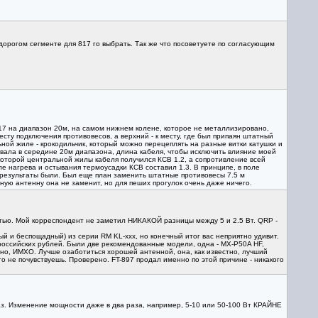
дорогом сегменте для 817 го выбрать. Так же что посоветуете по согласующим
 817 на диапазон 20м, на самом нижнем колене, которое не металлизировано,
сту подключения противовесов, а верхний - к месту, где был припаян штатный
льной жиле - крокодильчик, который можно перецеплять на разные витки катушки и
овала в середине 20м диапазона, длина кабеля, чтобы исключить влияние моей
 которой центральной жилы кабеля получился КСВ 1.2, а сопротивление всей
ле нагрева и остывания термоусадки КСВ составил 1.3. В принципе, в поле
ие результаты были. Был еще план заменить штатные противовесы 7.5 м
ую антенну она не заменит, но для пеших прогулок очень даже ничего.
стью. Мой корреспондент не заметил НИКАКОЙ разницы между 5 и 2.5 Вт. QRP -
ый и беспощадный) из серии RM KL-ххх, но конечный итог вас неприятно удивит.
российских рублей. Были две рекомендованные модели, одна - MX-P50A HF,
но, ИМХО. Лучше озаботиться хорошей антенной, она, как известно, лучший
го не почувствуешь. Проверено. FT-897 продал именно по этой причине - никакого
аз. Изменение мощности даже в два раза, например, 5-10 или 50-100 Вт КРАЙНЕ