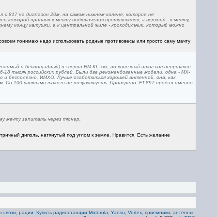
ал с 817 на диапазон 20м, на самом нижнем колене, которое не
ц которой припаял к месту подключения противовесов, а верхний - к месту,
нему концу катушки, а к центральной жиле - крокодильчик, который можно
 совсем понимаю надо использовать родные противовесы или просто саму мачту
голимый и беспощадный) из серии RM KL-ххх, но конечный итог вас неприятно
6-18 тысяч российских рублей. Были две рекомендованные модели, одна - MX-
о и бесполезно, ИМХО. Лучше озаботиться хорошей антенной, она, как
ем. Со 100 ваттами такого не почувствуешь. Проверено. FT-897 продал именно
му мачту запитать через тюнер.
тричный диполь, натянутый под углом к земле. Нравится. Есть желание
 связи, рации. Купить радиостанции Motorola, Yaesu, Vertex, приемники, антенны.