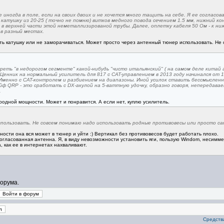
 иногда в поле, если на своих двоих и не хочется много тащить на себе. Я ее согласов
тушку из 20-25 ( точно не помню) витков медного повода сечением 1.5 мм, нижний коне
 в верхней части этой неметаллизированой трубы. Далее, оплетку кабеля 50 Ом - к ниж
в разный местах.
ть катушку или не заморачиваться. Может просто через антенный тюнер использовать. Не
реть "в недорогом сегменте" какой-нибудь "чисто итальянский" ( на самом деле китай 
Ценник на нормальный усилитель для 817 с CAT-управлением в 2013 году начинался от 1
Именно с CAT-контролем и разбиением на диапазоны. Иной усилок ставить бессмысленн
айф QRP - это сработать с DX-акулой на 5-ваттную удочку, образно говоря, непередава
.
родной мощности. Может и понравится. А если нет, куплю усилитель.
ользовать. Не совсем понимаю надо использовать родные противовесы или просто са
щности она вся может в тюнер и уйти :) Вертикал без противовесов будет работать плохо.
огласованная антенна. Я, в виду невозможности установить яги, пользую Windom, несимме
, как ее в интернетах нахваливают.
орума.
Средства