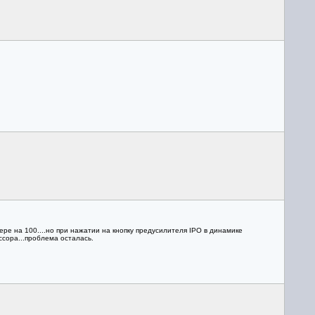
ере на 100....но при нажатии на кнопку предусилителя IPO в динамике
ссора...проблема осталась.