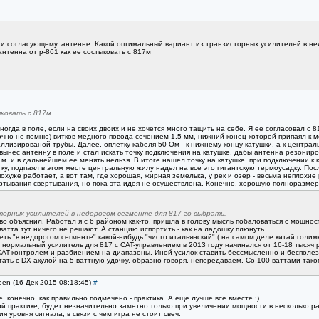
ю и согласующему, антенне. Какой оптимальный вариант из транзисторных усилителей в не
антенна от р-861 как ее состыковать с 817м
ковать с 817м
иногда в поле, если на своих двоих и не хочется много тащить на себе. Я ее согласовал с
чно не помню) витков медного повода сечением 1.5 мм, нижний конец которой припаял к ме
таллизированой трубы. Далее, оплетку кабеля 50 Ом - к нижнему концу катушки, а к центра
вынес антенну в поле и стал искать точку подключения на катушке, дабы антенна резонир
 м. и в дальнейшем ее менять нельзя. В итоге нашел точку на катушке, при подключении к
тку, подпаял в этом месте центральную жилу надел на все это гигантскую термоусадку. Пос
) похуже работает, а вот там, где хорошая, жирная земелька, у рек и озер - весьма неплох
тывания-свертывания, но пока эта идея не осуществлена. Конечно, хорошую полноразмерн
орных усилителей в недорогом сегменте для 817 го выбрать.
о объяснил. Работал я с 6 районом как-то, пришла в голову мысль побаловаться с мощно
 ватта тут ничего не решают. А станцию испортить - как на ладошку плюнуть.
ть "в недорогом сегменте" какой-нибудь "чисто итальянский" ( на самом деле китай голим
 нормальный усилитель для 817 с CAT-управлением в 2013 году начинался от 16-18 тысяч 
AT-контролем и разбиением на диапазоны. Иной усилок ставить бессмысленно и бесполез
тать с DX-акулой на 5-ваттную удочку, образно говоря, непередаваем. Со 100 ваттами тако
een (16 Дек 2015 08:18:45)
#
е, конечно, как правильно подмечено - практика. А еще лучше всё вместе :)
ой практике, будет незначительно заметно только при увеличении мощности в несколько р
ровня сигнала, в связи с чем игра не стоит свеч.