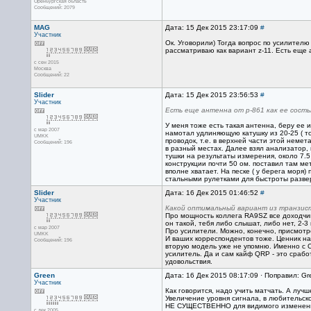
Оренбургская область
Сообщений: 2079
MAG
Дата: 15 Дек 2015 23:17:09
#
Участник
Ок. Уговорили) Тогда вопрос по усилител
рассматриваю как вариант z-11. Есть еще 
с сен 2015
Москва
Сообщений: 22
Slider
Дата: 15 Дек 2015 23:56:53
#
Участник
Есть еще антенна от р-861 как ее состы
У меня тоже есть такая антенна, беру ее 
с мар 2007
намотал удлиняющую катушку из 20-25 ( то
UMKK
проводок, т.е. в верхней части этой неме
Сообщений: 196
в разный местах. Далее взял анализатор, 
тушки на результаты измерения, около 7.5
конструкции почти 50 ом. поставил там ме
вполне хватает. На песке ( у берега моря
стальными рулетками для быстроты развер
Slider
Дата: 16 Дек 2015 01:46:52
#
Участник
Какой оптимальный вариант из транзист
Про мощность коллега RA9SZ все доходчив
он такой, тебя либо слышат, либо нет, 2-3
с мар 2007
Про усилители. Можно, конечно, присмотре
UMKK
И ваших корреспондентов тоже. Ценник на
Сообщений: 196
вторую модель уже не упомню. Именно с C
усилитель. Да и сам кайф QRP - это срабо
удовольствия.
Green
Дата: 16 Дек 2015 08:17:09 · Поправил: Gr
Участник
Как говорится, надо учить матчать. А лучш
Увеличение уровня сигнала, в любительск
НЕ СУЩЕСТВЕННО для видимого изменения у
с дек 2005