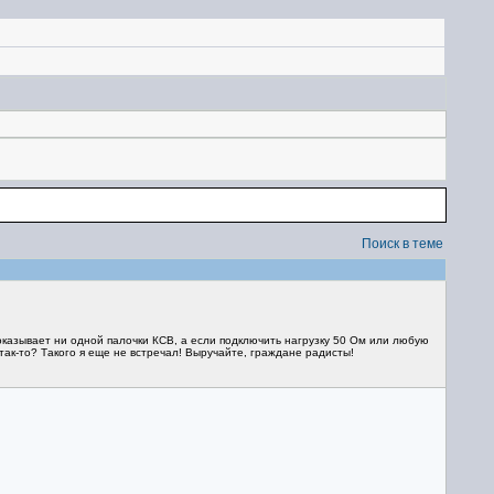
Поиск в теме
показывает ни одной палочки КСВ, а если подключить нагрузку 50 Ом или любую
так-то? Такого я еще не встречал! Выручайте, граждане радисты!