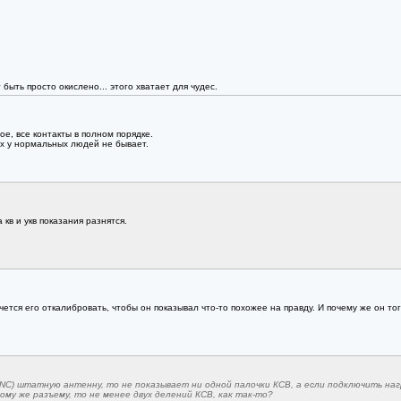
быть просто окислено... этого хватает для чудес.
ое, все контакты в полном порядке.
х у нормальных людей не бывает.
 кв и укв показания разнятся.
хочется его откалибровать, чтобы он показывал что-то похожее на правду. И почему же он 
NC) штатную антенну, то не показывает ни одной палочки КСВ, а если подключить наг
ому же разъему, то не менее двух делений КСВ, как так-то?