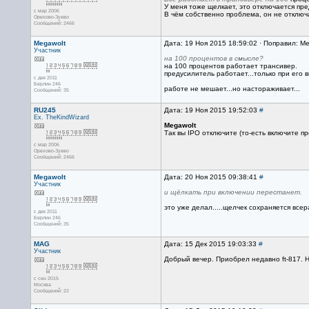
У меня тоже щелкает, это отключается пре
с мар 2006
В чём собственно проблема, он не отключ
Орехово-Зуево
Сообщений: 2466
Megawolt
Дата: 19 Ноя 2015 18:59:02 · Поправил: Me
Участник
на 100 процентов в смысле?
на 100 процентов работает трансивер.
предусилитель работает...только при его в
с дек 2011
Берлин 246
работе не мешает...но настораживает...
Сообщений: 35
RU245
Дата: 19 Ноя 2015 19:52:03
#
Ex. TheKindWizard
Megawolt
Так вы IPO отключите (то-есть включите п
с мар 2006
Орехово-Зуево
Сообщений: 2466
Megawolt
Дата: 20 Ноя 2015 09:38:41
#
Участник
и щёлкать при включении перестанет.
это уже делал.....щелчек сохраняется всер
с дек 2011
Берлин 246
Сообщений: 35
MAG
Дата: 15 Дек 2015 19:03:33
#
Участник
Добрый вечер. Приобрел недавно ft-817. Н
с сен 2015
Москва
Сообщений: 22