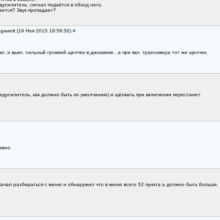
дусилитель, сигнал подаётся в обход него.
ается? Звук пропадает?
gawolt (19 Ноя 2015 18:59:50)
#
кл. и выкл. сильный громкий щелчек в динамике...а при вкл. трансивера тот же щелчек.
редусилитель, как должно быть по умолчанию) и щёлкать при включении перестанет.
авно.
ачал разбираться с меню и обнаружил что в меню всего 52 пункта а должно быть больше. 