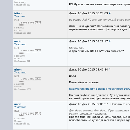
Красноярск
PS Лучше с антеннами поэкспериментирова
Сообщений: 836
triton
Дата: 16 Дек 2015 08:24:03
#
Участник
из серии RM KL-ххх, но конечный итог в
Хмм... чем удивит? Нормально они соглас
с окт 2009
переключения полосовых фильтров надо. Н
Россия
Сообщений: 1356
undo
Дата: 16 Дек 2015 08:29:17
#
Участник
RM KL-ххх,
А про линейку RM-HLA*** сто скажете?
с сен 2008
Москва
Сообщений: 812
triton
Дата: 16 Дек 2015 08:46:34
#
Участник
undo
Почитайте по ссылке.
с окт 2009
Россия
http://forum.qrz.ru/43-usiliteli-moschnosti/160
Сообщений: 1356
Но они глубоко не для поля. Для дома мож
ваттный трансивер дополнительно покупат
undo
Дата: 16 Дек 2015 09:05:27 · Поправил: un
Участник
Для дома можно, для дачи. При нынешних
дополнительно покупать.
Просто мнение хотел узнать, подводные ка
с сен 2008
попробовать не доходят в связи с переездо
Москва
Сообщений: 812