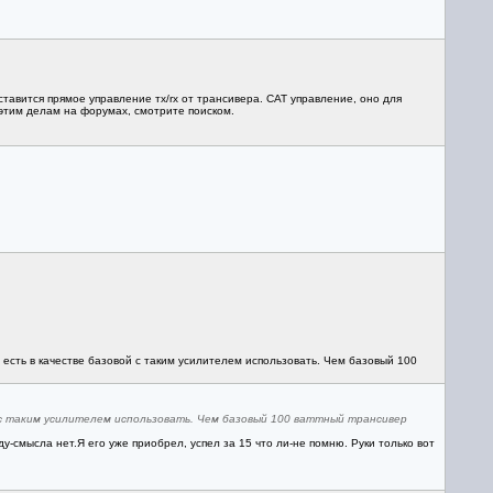
тавится прямое управление тх/rx от трансивера. CAT управление, оно для
 этим делам на форумах, смотрите поиском.
 есть в качестве базовой с таким усилителем использовать. Чем базовый 100
й с таким усилителем использовать. Чем базовый 100 ваттный трансивер
у-смысла нет.Я его уже приобрел, успел за 15 что ли-не помню. Руки только вот