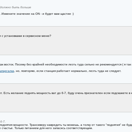
а должно быть больше
. Измените значение на ON - и будет вам щастие :)
и с установками в сервисном меню?
как восток. Посему без крайней необходимости лезть туда сильно не рекомендуется ( я та
 шпаргалка
, но, повторяю, если станция работает нормально, лезть туда не следует.
т. Есть желание поднять мощность ват до 6-7, буду очень признателен если подскажете в к
6-7,
поднятия мощности. Трансиверу навредить ты можешь, а толку от такого "поднятия" не буде
бе счастье. Только питанием для него запасись соответствующим.