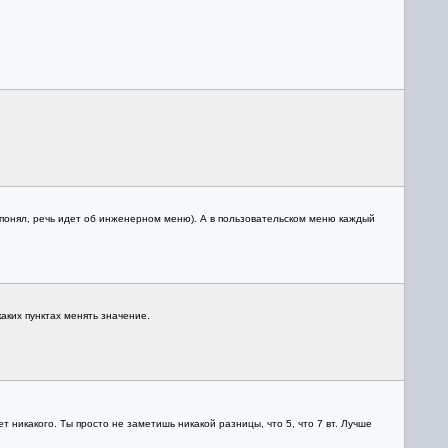
к понял, речь идет об инженерном меню). А в пользовательском меню каждый
аких пунктах менять значение.
т никакого. Ты просто не заметишь никакой разницы, что 5, что 7 вт. Лучше