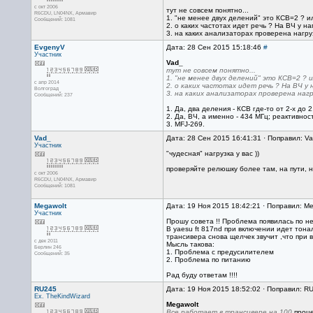
с окт 2006
тут не совсем понятно...
R6CDU, LN04NX, Армавир
1. "не менее двух делений" это КСВ=2 ? ил
Сообщений: 1081
2. о каких частотах идет речь ? На ВЧ у н
3. на каких анализаторах проверена нагру
EvgenyV
Дата: 28 Сен 2015 15:18:46
#
Участник
Vad_
тут не совсем понятно...
1. "не менее двух делений" это КСВ=2 ? и
с апр 2014
2. о каких частотах идет речь ? На ВЧ у
Волгоград
3. на каких анализаторах проверена наг
Сообщений: 237
1. Да, два деления - КСВ где-то от 2-х до 2
2. Да, ВЧ, а именно - 434 МГц; реактивнос
3. MFJ-269.
Vad_
Дата: 28 Сен 2015 16:41:31 · Поправил: V
Участник
"чудесная" нагрузка у вас ))
проверяйте релюшку более там, на пути, н
с окт 2006
R6CDU, LN04NX, Армавир
Сообщений: 1081
Megawolt
Дата: 19 Ноя 2015 18:42:21 · Поправил: Me
Участник
Прошу совета !! Проблема появилась по н
В yaesu ft 817nd при включении идет тона
трансивера снова щелчек звучит ,что при 
с дек 2011
Мысль такова:
Берлин 246
1. Проблема с предусилителем
Сообщений: 35
2. Проблема по питанию
Рад буду ответам !!!!
RU245
Дата: 19 Ноя 2015 18:52:02 · Поправил: R
Ex. TheKindWizard
Megawolt
Все работает в трансивере на 100
проце