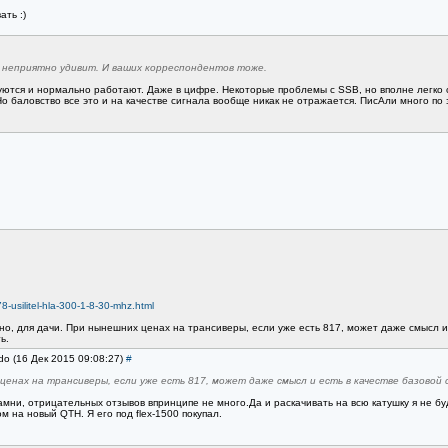
ть :)
ас неприятно удивит. И ваших корреспондентов тоже.
уются и нормально работают. Даже в цифре. Некоторые проблемы с SSB, но вполне легко с
о баловство все это и на качестве сигнала вообще никак не отражается. ПисАли много по
78-usilitel-hla-300-1-8-30-mhz.html
но, для дачи. При нынешних ценах на трансиверы, если уже есть 817, может даже смысл и
ь.
do (16 Дек 2015 09:08:27)
#
 ценах на трансиверы, если уже есть 817, может даже смысл и есть в качестве базово
мни, отрицательных отзывов впринципе не много.Да и раскачивать на всю катушку я не буд
м на новый QTH. Я его под flex-1500 покупал.