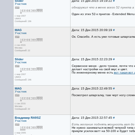
Slider
Дата: 15 Дек 2015 19:19:22
#
Участник
обнаружил что в меню всего 52 пункта 
Один из этих 52-х пунктов - Extended Menu
с мар 2007
UMKK
Сообщений: 196
MAG
Дата: 15 Дек 2015 20:09:19
#
Участник
Ок. Спасибо. А есть уже готовые шпаргалк
с сен 2015
Москва
Сообщений: 22
Slider
Дата: 15 Дек 2015 22:23:29
#
Участник
Сервисное меню - дело тонкое, почти что 
делает настройки на свой вкус и цвет.
По инженерному меню есть
вот такая вот
с мар 2007
UMKK
Сообщений: 196
MAG
Дата: 15 Дек 2015 22:49:55
#
Участник
Посмотрел шпаргалку, там черт ногу сломи
с сен 2015
Москва
Сообщений: 22
Владимир RA9SZ
Дата: 15 Дек 2015 22:57:45
#
Участник
Есть желание поднять мощность ват до 
Не нужно заниматься всякой чепухой типа 
прикупи усилок ватт на 50-100 и будет те
с мар 2005