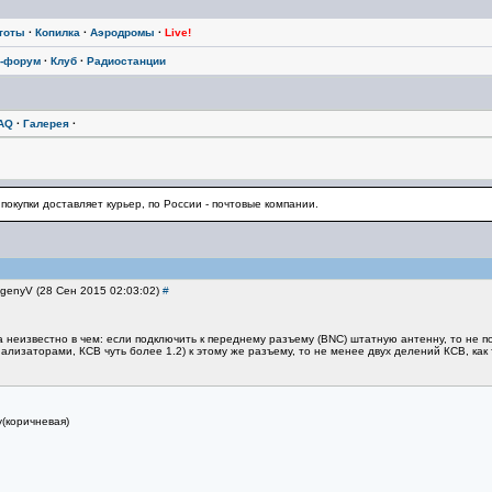
тоты
·
Копилка
·
Аэродромы
·
Live!
-форум
·
Клуб
·
Радиостанции
AQ
·
Галерея
·
 покупки доставляет курьер, по России - почтовые компании.
vgenyV (28 Сен 2015 02:03:02)
#
а неизвестно в чем: если подключить к переднему разъему (BNC) штатную антенну, то не 
ализаторами, КСВ чуть более 1.2) к этому же разъему, то не менее двух делений КСВ, как 
(коричневая)