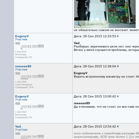
не обязательно совсем не контачит, может 
EvgenyV
Дата: 28 Сен 2015 12:23:53
#
Участник
Vad_
Разбирал, коричневого реле нет, оно черн
Вечно у меня случаются проблемы, которы
с апр 2014
Волгоград
Сообщений: 237
reeeeee89
Дата: 28 Сен 2015 12:39:04
#
Участник
EvgenyV
Верить встроенному ксв-метру не стоит. На
с ноя 2009
Санкт-Петербург
Сообщений: 1478
EvgenyV
Дата: 28 Сен 2015 13:00:42
#
Участник
reeeeee89
Да я понимаю, что не стоит, но все-таки 
с апр 2014
Волгоград
Сообщений: 237
Vad_
Дата: 28 Сен 2015 13:54:42
#
Участник
если подключить к переднему разъему (B
анализаторами, КСВ чуть более 1.2) к эт