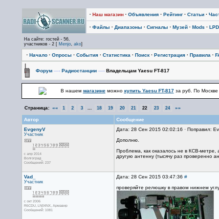
·
Наш магазин
·
Объявления
·
Рейтинг
·
Статьи
·
Час
·
Файлы
·
Диапазоны
·
Сигналы
·
Музей
·
Mods
·
LPD
На сайте: гостей - 56,
участников - 2 [
Menjo
,
ako
]
·
Начало
·
Опросы
·
События
·
Статистика
·
Поиск
·
Регистрация
·
Правила
·
F
Форум
—›
Радиостанции
—›
Владельцам Yaesu FT-817
В нашем
магазине
можно
купить Yaesu FT-817
за
руб. По Москве
Страница:
««
...
»»
1
2
3
18
19
20
21
22
23
24
Автор
Сообщение
EvgenyV
Дата: 28 Сен 2015 02:02:16 · Поправил: E
Участник
Дополню.
Проблема, как оказалось не в КСВ-метре, 
с апр 2014
другую антенну (тысячу раз проверенно ан
Волгоград
Сообщений: 237
Vad_
Дата: 28 Сен 2015 03:47:36
#
Участник
проверяйте релюшку в правом нижнем углу
с окт 2006
R6CDU, LN04NX, Армавир
Сообщений: 1081