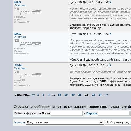
MAG
Дата: 16 Дек 2015 20:25:56
#
Участник
У меня тоже есть такая антенна, беру ее
металлизировано, намотал удлиняющую ка
где был припаян штатный проводок, т.е.
с сен 2015
перецеплять на разные витки катушки и 
Москва
Сообщений: 22
Спасибо за ответ. Вот тоже думаю намота
запитать через тюнер.
MAG
Дата: 16 Дек 2015 20:29:24
#
Участник
Про усилители. Можно, конечно, присмот
удивит. И ваших корреспондентов тоже. 
P50A HF, вторую модель уже не упомню. 
с сен 2015
известно, лучший усилитель. Да и сам к
Москва
по этой причине - никакого удовольствия
Сообщений: 22
Убедили. Буду пробовать работать на qrp 
Slider
Дата: 16 Дек 2015 21:03:14
#
Участник
Может просто через антенный тюнер исп
Тюнер - палка о двух концах. На такой мо
с мар 2007
Лучший вариант для QRP - эффективная, с
UMKK
повторить CCD-антенну, так ли она хороша
Сообщений: 196
Страница:
««
...
»»
1
2
3
18
19
20
21
22
23
24
Создавать сообщения могут только зарегистрированные участники ф
Войти в форум ::
» Логин
»
Пароль
Начало