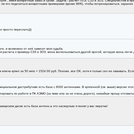
нуля", имея конкретный заказ и сроки. Задача - расчет ППЭ, СЗЗ и ЗОЗ. Специалистом в пр
 ли кто поделиться конкретными примерами (кроме МУК), чтобы потренироваться, заранее
о просто переслать)))
ге, и возможно от неё зависит моя судьба.
я расчета к примеру СЗЗ и ЗОЗ, мона воспользоваться другой прогой, которую мона легче
ключа купил за 50 wmz = 1524.00 руб. Похоже, все ОК, хотя я только сел ее оваивать. Ес
ициальном дистрибутиве есть база с 6000 антеннами. В купленной (см. выше) версии этого 
ьтировать по работе в ПК АЭМО (за пиво или за не очень дорого), нижайше прошу отозвать
амарском диске есть база антенн,а это наскорлько я понял у вас пиратка!