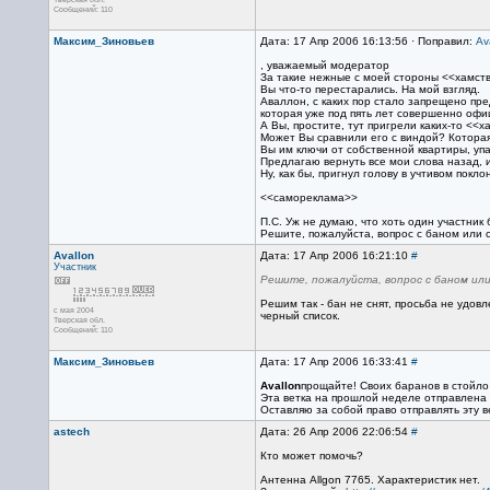
Сообщений: 110
Максим_Зиновьев
Дата: 17 Апр 2006 16:13:56 · Поправил:
Av
, уважаемый модератор
За такие нежные с моей стороны <<хамств
Вы что-то перестарались. На мой взгляд.
Аваллон, с каких пор стало запрещено пр
которая уже под пять лет совершенно оф
А Вы, простите, тут пригрели каких-то <<
Может Вы сравнили его с виндой? Которая 
Вы им ключи от собственной квартиры, упа
Предлагаю вернуть все мои слова назад, и
Ну, как бы, пригнул голову в учтивом покло
<<саморекламa>>
П.С. Уж не думаю, что хоть один участник 
Решите, пожалуйста, вопрос с баном или 
Avallon
Дата: 17 Апр 2006 16:21:10
#
Участник
Решите, пожалуйста, вопрос с баном или
Решим так - бан не снят, просьба не удо
с мая 2004
черный список.
Тверская обл.
Сообщений: 110
Максим_Зиновьев
Дата: 17 Апр 2006 16:33:41
#
Avallon
прощайте! Своих баранов в стойло
Эта ветка на прошлой неделе отправлена
Оставляю за собой право отправлять эту в
astech
Дата: 26 Апр 2006 22:06:54
#
Кто может помочь?
Антенна Allgon 7765. Характеристик нет.