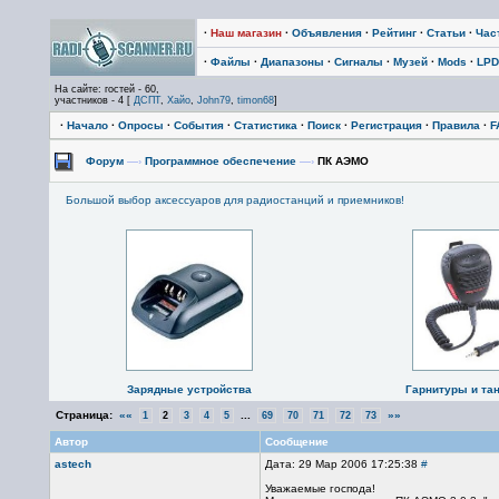
·
Наш магазин
·
Объявления
·
Рейтинг
·
Статьи
·
Час
·
Файлы
·
Диапазоны
·
Сигналы
·
Музей
·
Mods
·
LPD
На сайте: гостей - 60,
участников - 4 [
ДСПТ
,
Хайо
,
John79
,
timon68
]
·
Начало
·
Опросы
·
События
·
Статистика
·
Поиск
·
Регистрация
·
Правила
·
F
Форум
—›
Программное обеспечение
—›
ПК АЭМО
Большой выбор аксессуаров для радиостанций и приемников!
Зарядные устройства
Гарнитуры и та
Страница:
««
...
»»
1
2
3
4
5
69
70
71
72
73
Автор
Сообщение
astech
Дата: 29 Мар 2006 17:25:38
#
Уважаемые господа!