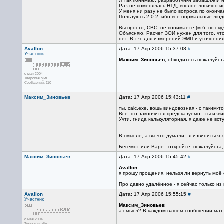
Я так понимаю, разработчики забашляли и
Раз не поменялась НТД, вполне логично и
У меня ни разу не было вопроса по оконча
Пользуюсь 2.0.2, ибо все нормальные люди
Вы просто, СВС, не понимаете (м.б. по ск
Объясняю. Расчет ЗОИ нужен для того, чт
нет. В т.ч. для измерений ЭМП и уточнен
Avallon
Дата: 17 Апр 2006 15:37:08
#
Участник
Максим_Зиновьев
, обходитесь пожалуйст
с мая 2004
Тверская обл.
Сообщений: 110
Максим_Зиновьев
Дата: 17 Апр 2006 15:43:11
#
ты, calc.exe, вошь виндовозная - с таким-
Всё это закончится предсказуемо - ты изв
Учти, гнида калькуляторная, я даже не всту
В смысле, а вы что думали - я извиниться
Бегемот или Варе - откройте, пожалуйста,
Максим_Зиновьев
Дата: 17 Апр 2006 15:45:42
#
Avallon
я прошу прощения. нельзя ли вернуть моё
Про давно удалённое - я сейчас только из
Avallon
Дата: 17 Апр 2006 15:55:15
#
Участник
Максим_Зиновьев
а смысл? В каждом вашем сообщении мат, 
с мая 2004
Тверская обл.