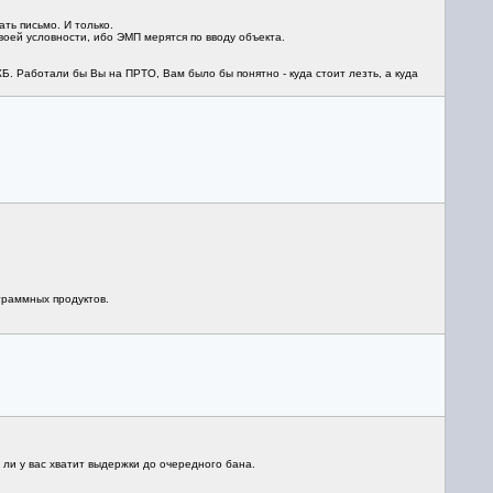
ть письмо. И только.
своей условности, ибо ЭМП мерятся по вводу объекта.
. Работали бы Вы на ПРТО, Вам было бы понятно - куда стоит лезть, а куда
граммных продуктов.
ли у вас хватит выдержки до очередного бана.