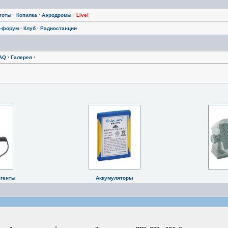
тоты
·
Копилка
·
Аэродромы
·
Live!
-форум
·
Клуб
·
Радиостанции
AQ
·
Галерея
·
нгенты
Аккумуляторы