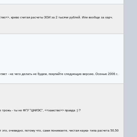
во>>, криво считая расчеты ЗОИ за 2 тысячи рублей. Или вообще за харч.
ответ - не чего делать не будем, покупайте следующую версию. Осенью 2006 г.
 трожь - ты не ФГУ "ЦНИЭС", <<хамство>> правда :) ?
 это, очевидно, потому что, сами понимаете, чистая наука- типа расчета 50,50