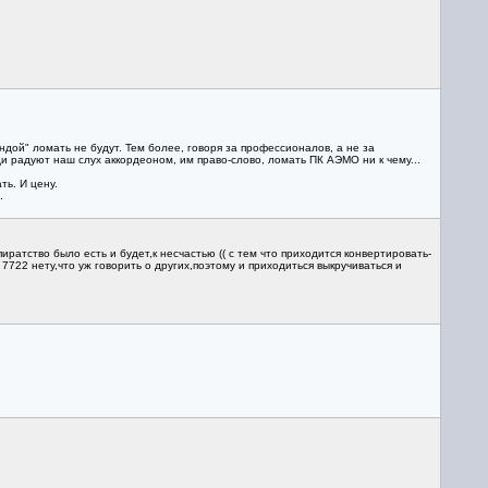
ндой" ломать не будут. Тем более, говоря за профессионалов, а не за
и радуют наш слух аккордеоном, им право-слово, ломать ПК АЭМО ни к чему...
ь. И цену.
.
ратство было есть и будет,к несчастью (( с тем что приходится конвертировать-
7722 нету,что уж говорить о других,поэтому и приходиться выкручиваться и