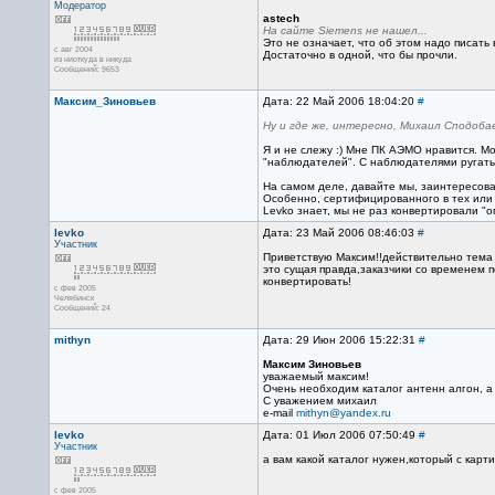
Модератор
astech
На сайте Siemens не нашел...
Это не означает, что об этом надо писать 
с авг 2004
Достаточно в одной, что бы прочли.
из ниоткуда в никуда
Сообщений: 9653
Максим_Зиновьев
Дата: 22 Май 2006 18:04:20
#
Ну и где же, интересно, Михаил Сподоба
Я и не слежу :) Мне ПК АЭМО нравится. Мо
"наблюдателей". С наблюдателями ругатьс
На самом деле, давайте мы, заинтересова
Особенно, сертифицированного в тех или 
Levko знает, мы не раз конвертировали "
levko
Дата: 23 Май 2006 08:46:03
#
Участник
Приветствую Максим!!действительно тема у
это сущая правда,заказчики со временем п
конвертировать!
с фев 2005
Челябинск
Сообщений: 24
mithyn
Дата: 29 Июн 2006 15:22:31
#
Максим Зиновьев
уважаемый максим!
Очень необходим каталог антенн алгон, а 
С уважением михаил
e-mail
mithyn@yandex.ru
levko
Дата: 01 Июл 2006 07:50:49
#
Участник
а вам какой каталог нужен,который с кар
с фев 2005