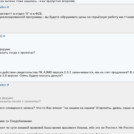
аза антенн тоже нашлась - я ее пропустил второпях.
allon
#
мство>> в отдел "К" и в ФСБ.
циализированной программы - вы будете обрушивать цены на серьёзную работу как <<хамст
ВС
#
форуме.
азать тогда о проектах?
к действия свидетельства ПК АЭМО версия 2.0.2 заканчивается, как на счет продления? В 
а 3-й версии. Опять будем платить деньги?
allon
#
м форуме.
сказать тогда о проектах?
его словарного запаса? Что-то Вас клинит "на нашем на нашем" И проекты, дрянь, наши не
иваю со Сподобаевыми.
ет по сути никакой правовой базы кроме красивого бланка, ибо это не Ростест. Не Ростест