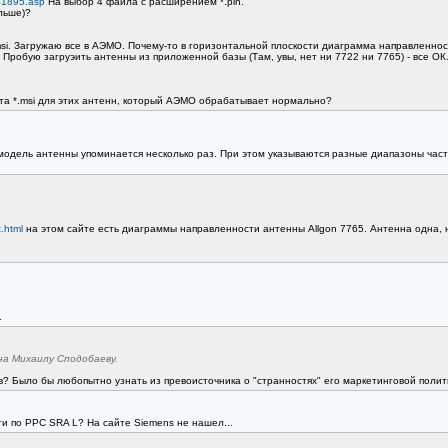
41895.asp
На выбор 4 файла с расширением *.pln.
ольше)?
i. Загружаю все в АЭМО. Почему-то в горизонтальной плоскости диаграмма направленности
. Пробую загруэить антенны из приложенной базы (Там, увы, нет ни 7722 ни 7765) - все ОК
ата *.msi для этих антенн, который АЭМО обрабатывает нормально?
модель антенны упоминается несколько раз. При этом указываются разные диапазоны часто
.html
на этом сайте есть диаграммы направленности антенны Allgon 7765. Антенна одна, 
.
а Михаилу Сподобаеву.
в? Было бы любопытно узнать из превоисточника о "странностях" его маркетинговой полит
и по РРС SRA L? На сайте Siemens не нашел...