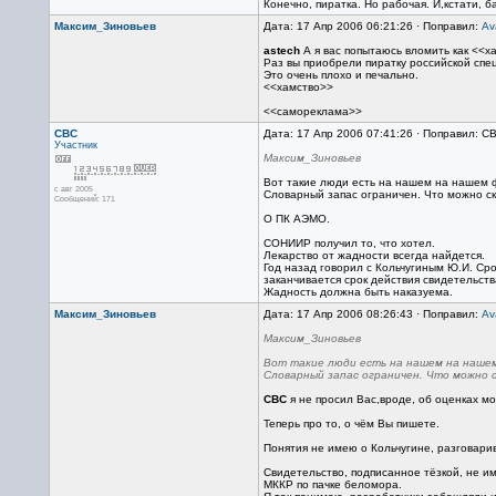
Конечно, пиратка. Но рабочая. И,кстати, б
Максим_Зиновьев
Дата: 17 Апр 2006 06:21:26 · Поправил:
Av
astech
А я вас попытаюсь вломить как <<ха
Раз вы приобрели пиратку российской спе
Это очень плохо и печально.
<<хамство>>
<<самореклама>>
СВС
Дата: 17 Апр 2006 07:41:26 · Поправил: С
Участник
Максим_Зиновьев
Вот такие люди есть на нашем на нашем 
с авг 2005
Словарный запас ограничен. Что можно ск
Сообщений: 171
О ПК АЭМО.
СОНИИР получил то, что хотел.
Лекарство от жадности всегда найдется.
Год назад говорил с Кольчугиным Ю.И. Сро
заканчивается срок действия свидетельств
Жадность должна быть наказуема.
Максим_Зиновьев
Дата: 17 Апр 2006 08:26:43 · Поправил:
Av
Максим_Зиновьев
Вот такие люди есть на нашем на наше
Словарный запас ограничен. Что можно 
СВС
я не просил Вас,вроде, об оценках мо
Теперь про то, о чём Вы пишете.
Понятия не имею о Кольчугине, разговар
Свидетельство, подписанное тёзкой, не име
МККР по пачке беломора.