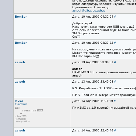
Мне предстоит освоить ПК АЭМО 3.0.3. "с 
какую литературу заранее изучить? Может
С уважением, Александр.
astech@albatros.spb.ru
BomBer
Дата: 10 Апр 2006 04:32:54
#
Доброе утро!
Hasp- ключ, как я понял это USB ключ, да?
А то если в электронном виде то мона был
ЗЫ Вопрос - ответ
Спс)))
BomBer
Дата: 10 Апр 2006 04:37:22
#
На самом деле я тоже нуждаюсь в этой про
Может что подскажите полезное, может дл
ЗЫ Спс заранее)))
astech
Дата: 13 Апр 2006 23:36:51
#
astech
ПК АЭМО 3.0.3. с электронным имитатором 
astech
astech
Дата: 13 Апр 2006 23:45:03
#
P.S. Разработчик ПК АЭМО пишет, что в оф
P.P.S. Если кто в Питере может проконсул
levko
Дата: 14 Апр 2006 11:27:19
#
Участник
ПК АЭМО за 1.5 тысячи? ну вы даёте!! на с
с фев 2005
Челябинск
Сообщений: 24
astech
Дата: 14 Апр 2006 22:45:49
#