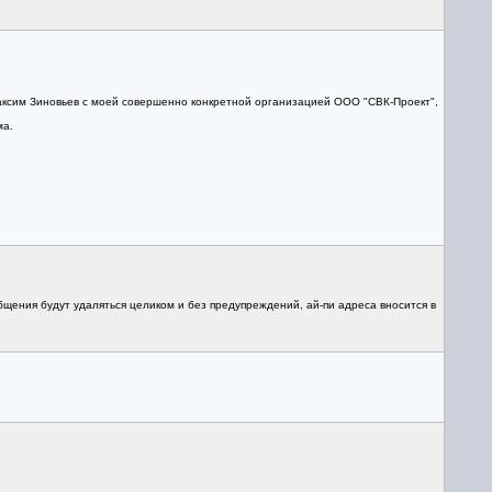
аксим Зиновьев с моей совершенно конкретной организацией ООО "СВК-Проект",
ма.
бщения будут удаляться целиком и без предупреждений, ай-пи адреса вносится в