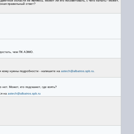
едметной области не являюсь. Может ли кто посоветовать, с чего начать? Может,
 зная правильный ответ?
 достать, чем ПК АЭМО.
ли кому нужны подробности - напишите на
astech@albatros.spb.ru.
нет. Может, кто подскажет, где взять?
ся на
astech@albatros.spb.ru