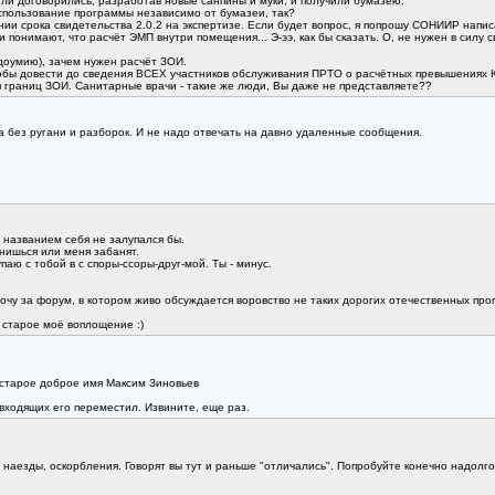
ли договорились, разработав новые санпины и муки, и получили бумазею.
спользование программы независимо от бумазеи, так?
нии срока свидетельства 2.0.2 на экспертизе. Если будет вопрос, я попрошу СОНИИР написа
 понимают, что расчёт ЭМП внутри помещения... Э-ээ, как бы сказать. О, не нужен в силу 
удоумию), зачем нужен расчёт ЗОИ.
обы довести до сведения ВСЕХ участников обслуживания ПРТО о расчётных превышениях КБ
ия границ ЗОИ. Санитарные врачи - такие же люди, Вы даже не представляете??
а без ругани и разборок. И не надо отвечать на давно удаленные сообщения.
то названием себя не залупался бы.
инишься или меня забанят.
паю с тобой в с споры-ссоры-друг-мой. Ты - минус.
 хочу за форум, в котором живо обсуждается воровство не таких дорогих отечественных про
 старое моё воплощение :)
 старое доброе имя Максим Зиновьев
 входящих его переместил. Извините, еще раз.
наезды, оскорбления. Говорят вы тут и раньше "отличались". Попробуйте конечно надолго 