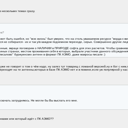
в нескольких темах сразу.
ев?
жет быть ошибся, но "всю жизнь" был уверен, что на столь уважаемом ресурсе "ворда-с-ви
я не собирался - их и так у/в каждом подземном переходе, сирых. Совершенно другие люд
нные, вкраце поговорим о НАЛИЧИИ в ПРИРОДЕ софта для этих расчетов. Чтобы сравниват
иных странах, местом проживания себя в которых, выбрали участники данного обсуждения
описалово" буржуинских антенн в формат ПК АЭМО, даже макросы писали :)
же не говорит о том о чём надо, ну залез тут товарищ с ломаной версией,ну и бог с ним,пи
ереходят на те антенны,которых в базе ПК АЭМО нет и в помине,если уж популярной у нас 
скачать затрудняюсь. Не могли бы Вы выслать его мне.
тинками или который идёт с ПК АЭМО??