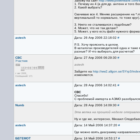
Захожу на сайт
http://www.powerwave.com/
1. Почему их 4 (а для др. антенн и того б
2. Какой выбрать?
Скачиваю все 4. Меняю расширение на *.ms
вертикальной то нормально, то тоже круг)
3. Никто не сталкивался с подобным?
4. Может, что не так делаю?
5. Может, у кого есть файл нужного форм
astech
Дата: 26 Апр 2006 22:16:02
#
P.S. Хочу прояснить в целом.
В каталогах производителей одна и таже 
разные? И что выбирать для расчетов?
СВС
Дата: 27 Апр 2006 06:29:30
#
Участник
astech
Зайдите на
http://ww2.allgon.se/SYrp3/index
с авг 2005
изменяются.
Сообщений: 171
astech
Дата: 28 Апр 2006 14:02:41
#
СВС
Спасибо!
С проблемой импорта в АЭМО разобрался
Numb
Дата: 28 Апр 2006 14:09:30
#
Эта ветка на прошлой неделе отправлен
Ну и где же, интересно, Михаил Сподобае
astech
Дата: 14 Май 2006 14:37:20
#
Где можно взять диаграмму направленност
БЕГЕМОТ
Дата: 14 Май 2006 14:53:17
#