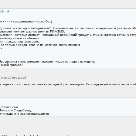
allon
#
о>> и <<саморекламa>> спасибо :)
едставляться перед собеседником? Понимаете ли, я совершенно конкретный и реальный М
ициально покупает разные релизы ПК АЭМО.
хамство>> , которые ломают нормальный российский продукт и этим кичатся на ветках Фору
никому ничем не обязана....
си господь, еще доверьте...
бо только я среди "сввс" и пр. отвечаю своим именем.
не.
бросится на такую рекламу - нахрен никому не надо в принципе.
с моей просьбой
 с моей просьбой
влетворена, хамство и реклама в очередной раз зачищены. Со следующей попытки ваши соо
 ставьте сам
 Михаилу Сподобаеву.
етку куда мне заблагорассудится.