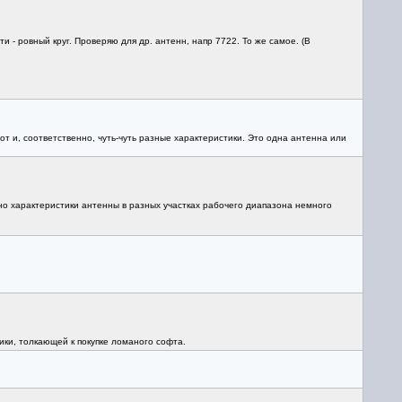
 - ровный круг. Проверяю для др. антенн, напр 7722. То же самое. (В
.
т и, соответственно, чуть-чуть разные характеристики. Это одна антенна или
но характеристики антенны в разных участках рабочего диапазона немного
ики, толкающей к покупке ломаного софта.