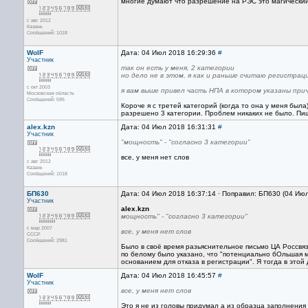
многие думают что разрешение на РЭС это магический 
с авг 2012
Казань
Сообщений: 1018
WolF
Дата: 04 Июл 2018 16:29:36
#
Участник
так он есть у меня, 2 категории
но дело не в этом, я как и раньше считаю регистр
с окт 2003
я вам выше привел часть НПА в котором указаны при
Московская область
Сообщений: 595
Короче я с третей категорий (когда то она у меня бы
разрешено 3 категории. Проблем никаких не было. Пише
alex.kzn
Дата: 04 Июл 2018 16:31:31
#
Участник
"мощность" - "согласно 3 категории"
все, у меня нет слов
с авг 2012
Казань
Сообщений: 1018
БП630
Дата: 04 Июл 2018 16:37:14 · Поправил: БП630 (04 Ию
Участник
alex.kzn
мощность" - "согласно 3 категории"
с мар 2007
все, у меня нет слов
CCCP
Сообщений: 2981
Было в своё время разьяснительное письмо ЦА Россв
по белому было указано, что "потенциально бОльшая м
основанием для отказа в регистрации". Я тогда в этой
WolF
Дата: 04 Июл 2018 16:45:57
#
Участник
все, у меня нет слов
Это я не из головы придумал а из образца заполнения 