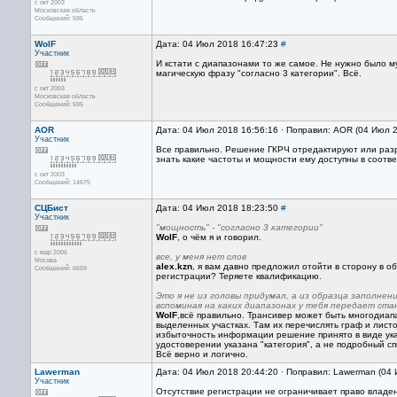
с окт 2003
Московская область
Сообщений: 595
WolF
Дата: 04 Июл 2018 16:47:23
#
Участник
И кстати с диапазонами то же самое. Не нужно было м
магическую фразу "согласно 3 категории". Всё.
с окт 2003
Московская область
Сообщений: 595
AOR
Дата: 04 Июл 2018 16:56:16 · Поправил: AOR (04 Июл 
Участник
Все правильно. Решение ГКРЧ отредактируют или разр
знать какие частоты и мощности ему доступны в соотве
с окт 2003
Сообщений: 14675
СЦБист
Дата: 04 Июл 2018 18:23:50
#
Участник
"мощность" - "согласно 3 категории"
WolF
, о чём я и говорил.
с мар 2006
все, у меня нет слов
Москва
alex.kzn
, я вам давно предложил отойти в сторону в о
Сообщений: 6659
регистрации? Теряете квалификацию.
Это я не из головы придумал, а из образца заполнен
вспоминая на каких диапазонах у тебя передает ста
WolF
,всё правильно. Трансивер может быть многодиап
выделенных участках. Там их перечислять граф и листо
избыточность информации решение принято в виде указ
удостоверении указана "категория", а не подробный с
Всё верно и логично.
Lawerman
Дата: 04 Июл 2018 20:44:20 · Поправил: Lawerman (04
Участник
Отсутствие регистрации не ограничивает право владе