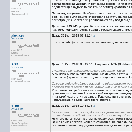
Само по себе обладание рацией не образовывает соста
состав правонарушения. А вот выход в эфир на частоте
радиостанция будь хоть дважды зарегистрирована в Р
с окт 2005
Москва
По поводу «терпил» - Вы будете оспаривать тот факт, 
Сообщений: 343
если бы это была рация, способная работать на переда
регистрации и категории радиолюбителя у владельца.
Диапазон 145 МГц разрешён к использованию только л
частоте, подлежит регистрации в Роскомнадзоре. Без 
alex.kzn
Дата: 05 Июл 2018 07:31:24
#
Участник
а если в бабофенге прошиты частоты пмр диапазона, с
с авг 2012
Казань
Сообщений: 1018
AOR
Дата: 05 Июл 2018 08:49:34 · Поправил: AOR (05 Июл 
Участник
у человека неправомерно изъяли приёмник Yaesu
А вы первый раз видите незаконные действия сотрудни
основании) приемник это, радиостанция или лопата. О
с окт 2003
Сообщений: 14675
Само по себе обладание рацией не образовывает сост
образовывает состав правонарушения. А вот выход в
У вас какие то проблемы с пониманием, тем более я д
протоколом измерений, сделанный контрольно-надзорны
и на какой частоте и так далее. Радиоволны не видно,
использования радиочастотного спектра.
47rus
Дата: 05 Июл 2018 10:24:38
#
Участник
без него ни полиция ни суд никак не узнают и не док
полицейский не обладает никакой компетенцией что
Немного не согласен в этом, по факту судья может про
с янв 2018
Вам в рамках апелляционного слушания. Но вряд ли до 
Санкт-Петербург
постоянно лежит, сотрудники внимание даже не обращ
Сообщений: 83