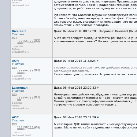
документы тоже не дают право нарушать Правила доро
Москва
автомобилем нельзя. Также и радиолюбительские доку
Сообщений: 343
документов, то работать на передачу на этих частотах
Тут говорят, что Баофенг в руках не заинтересует поли
более «безобидная» аппаратура, чем Баофенг. С помо
уже говорил выше, в сознании многих рация - это не с
спокойствие и вселенскую благодать...
Diversant
Дата: 07 Июл 2018 08:57:29 · Поправил: Diversant (07 
Участник
А кто контролирует выход на частоты рл, зарегина у 
или антенной в глаз тыкать? По мне лучше не показыва
с мар 2014
Сибирь
Сообщений: 576
AOR
Дата: 07 Июл 2018 11:32:24
#
Участник
в сознании многих рация - это не средство связи, а
вселенскую благодать...
Таким только доктор поможет. А правовой аспект я вам 
с окт 2003
Сообщений: 14675
Lawerman
Дата: 08 Июл 2018 23:29:33
#
Участник
Некоторых полицейских «возбуждает» уже один вид рац
дизайну напоминает Motorola GP-340 - значит, эта ра
Можно сравнить с фотографированием объектов ж.д. тр
с окт 2005
непременно с целью совершения теракта.
Москва
Сообщений: 343
AOR
Дата: 08 Июл 2018 23:57:59
#
Участник
А некоторые ДПС взятки вымогают и несуществующие н
права. Мало ли кто себя неадекватно и непрофессиона
с окт 2003
Сообщений: 14675