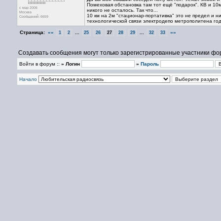
Помеховая обстановка там тот ещё "подарок". КВ и 10
с мар 2006
никого не осталось. Так что...
Москва
10 км на 2м "стационар-портативка" это не предел и н
Сообщений: 6659
технологической связи электродепо метрополитена году
Страница:
««
...
...
»»
1
2
25
26
27
28
29
32
33
Создавать сообщения могут только зарегистрированные участники фо
Войти в форум ::
» Логин
»
Пароль
Начало