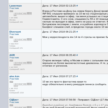
Lawerman
Дата: 17 Июл 2018 02:13:25
#
Участник
Вчера в Ростове-на-Дону (на левом берегу Дона) пров
INF-661 слышали примерно за 10 км на стационарные р
автомобиля, вышел в эфир, так меня услышал на стац
с окт 2005
Главпочтампта. С его слов, слышимость 59 и 10 показыв
Москва
сколько ни выходил в эфир, никто ни разу не ответил. 
Сообщений: 343
Битцевском лесопарке с земли, и в районе аэропорта О
Баофенг слишком слаб, в пределах города около 10 км
Diversant
Дата: 17 Июл 2018 06:21:25
#
Участник
Мож у корреспондента яги 14 по 4 стрелы на приеме бы
с мар 2014
Сибирь
Сообщений: 576
AOR
Дата: 17 Июл 2018 06:35:40
#
Участник
Открою великую тайну, в Москве в связи с сильными 
перешли на более высокочастотные диапазоны. А те, у
отличии от регионов.
с окт 2003
Сообщений: 14675
alex.kzn
Дата: 17 Июл 2018 07:27:15
#
Участник
10 км это просто фантастика какая то
надо обязательно в книгу рекордов гиннеса сообщить
с авг 2012
Казань
Сообщений: 1018
СЦБист
Дата: 17 Июл 2018 07:56:58 · Поправил: СЦБист (17 И
Участник
Выходил в районе ул. Академика Янгеля, с 6 и с 17 э
Да вы мой бывший соседей получается? Уехал зимой и