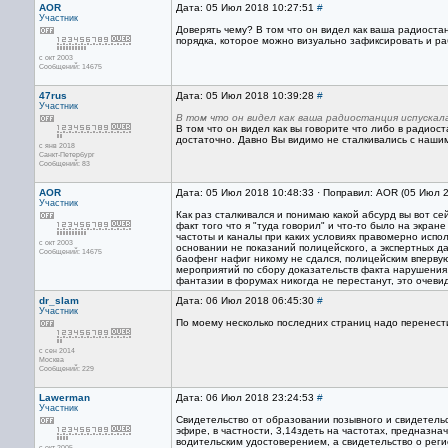
AOR
Дата: 05 Июл 2018 10:27:51
#
Участник
Доверять чему? В том что он видел как ваша радиост
порядка, которое можно визуально зафиксировать и р
с окт 2003
Сообщений: 14675
47rus
Дата: 05 Июл 2018 10:39:28
#
Участник
В том что он видел как ваша радиостанция испускал
В том что он видел как вы говорите что либо в радиос
достаточно. Давно Вы видимо не сталкивались с нашими
с янв 2018
Санкт-Петербург
Сообщений: 83
AOR
Дата: 05 Июл 2018 10:48:33 · Поправил: AOR (05 Июл 
Участник
Как раз сталкивался и понимаю какой абсурд вы вот се
факт того что я "туда говорил" и что-то было на экран
частоты и каналы при каких условиях правомерно исполь
с окт 2003
основании не показаний полицейского, а экспертных д
Сообщений: 14675
баофенг нафиг никому не сдался, полицейским впервую 
мероприятий по сбору доказательств факта нарушения.
фантазии в форумах никогда не перестанут, это очеви
dr_slam
Дата: 06 Июл 2018 06:45:30
#
Участник
По моему несколько последних страниц надо перенест
с сен 2014
Москва
Сообщений: 229
Lawerman
Дата: 06 Июл 2018 23:24:53
#
Участник
Свидетельство от образовании позывного и свидетель
эфире, в частности, 3,14здеть на частотах, предназн
водительским удостоверением, а свидетельство о рег
с окт 2005