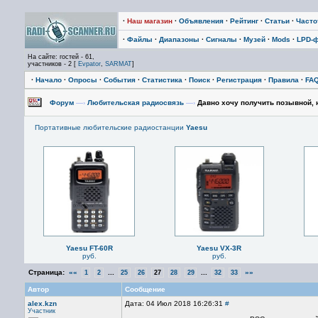
·
Наш магазин
·
Объявления
·
Рейтинг
·
Статьи
·
Част
·
Файлы
·
Диапазоны
·
Сигналы
·
Музей
·
Mods
·
LPD-
На сайте: гостей - 61,
участников - 2 [
Evpator
,
SARMAT
]
·
Начало
·
Опросы
·
События
·
Статистика
·
Поиск
·
Регистрация
·
Правила
·
FA
Форум
—›
Любительская радиосвязь
—›
Давно хочу получить позывной, н
Портативные любительские радиостанции
Yaesu
Yaesu FT-60R
Yaesu VX-3R
руб.
руб.
Страница:
««
...
...
»»
1
2
25
26
27
28
29
32
33
Автор
Сообщение
alex.kzn
Дата: 04 Июл 2018 16:26:31
#
Участник