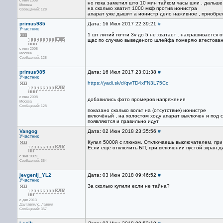
с июн 2008
но пока заметил што 10 мин тайком часы шли , дальш
Москва
на сколько хватит 1000 мкф против ионистра
Сообщений: 128
апарат уже дышит а ионистр дело наживное , приобре
primus985
Дата: 16 Июл 2017 22:39:21
#
Участник
1 шт литий почти 3v до 5 не хватает . напрашивается 
щас по случаю выведеного шлейфа померяю атестованым
с июн 2008
Москва
Сообщений: 128
primus985
Дата: 16 Июл 2017 23:01:38
#
Участник
https://yadi.sk/d/qwTD4xFN3L75Cc
с июн 2008
добавились фото промеров напряжения
Москва
Сообщений: 128
показано сколько вольт на (отсутствие) ионистре
включёный , на холостом ходу апарат выключен и под с
появляются и правильно идут
Vangog
Дата: 02 Июн 2018 23:35:56
#
Участник
Купил 5000й с глюком. Отключаешь выключателем, при 
Если ещё отключить БП, при включении пустой экран ди
с янв 2009
Сообщений: 364
jevgenij_YL2
Дата: 03 Июн 2018 09:46:52
#
Участник
За сколько купили если не тайна?
с дек 2013
Даугавпилс, Латвия
Сообщений: 357