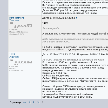
Паялы, этот приемник не используют для радиолюбите
897 ближе по хобби, а профессионалам,
кто закладки выискивает и эфир анализирует, эти фил
Да и сам 5000 уже 10 лет динозавр для музея.
Списывание закончилось несколько лет назад.
Kim Mathers
Дата: 17 Янв 2021 13:23:52
#
Участник
1428
Это неправда.
с мар 2007
Москва и МО (Ступино)
А сколько их? С учетом того, что сколько людей в этой
Сообщений: 2173
5000 аналогично поставлялся в указанные структуры
как и 8600 после 5000.
Но 5000 никогда не всплывал на вторичке пачками. 1 ж
продаются сейчас 10 одновременно. Явно есть разница
1428
Дата: 17 Янв 2021 13:26:56 · Поправил: 1428 (17 Янв 2
Участник
Но 5000 никогда не всплывал на вторичке пачками
В отличии от 8500 который совсем плохой, на
5000 приятно музыку слушать. Вот и раздаривают его 
с мая 2004
Всплывал 5000 на форуме по 2-3 штуки 5 лет назад,
Москва
в период активного списания.
Сообщений: 6335
Вспомнили 1994 год.
Сейчас всё по другому.
Сейчас РЧЦ и армия ужались до размеров мышиного хво
никому ненужены. В регионах РЧЦ уже чёрте чем зани
Стоило обругать 8500 как он сразу стал продаваться
мешками на доске объявлений радиосканнера
по цене от 7 до 15 т.р.
Не покупайте. Это совсем гадкий приёмник.
Который был в употреблении в 1994 году.
Страница:
««
1
2
3
4