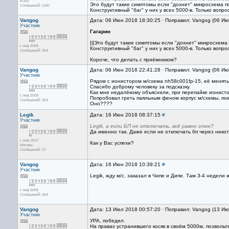
KO50
Это будут такие симптомы если "дохнет" микросхема по
Сообщений: 1180
Конструктивный "баг" у них у всех 5000-в. Только вопро
Vangog
Дата: 06 Июн 2018 18:30:25 · Поправил: Vangog (06 И
Участник
Гагарин
[i]Это будут такие симптомы если "дохнет" микросхема 
с янв 2009
Конструктивный "баг" у них у всех 5000-в. Только вопро
Сообщений: 364
Короче, что делать с приёмником?
Vangog
Дата: 06 Июн 2018 22:41:28 · Поправил: Vangog (06 И
Участник
Рядом с ионистором м/схема nh58c001fp-15, её менять
Спасибо доброму человеку за подсказку.
Как мне недалёкому объяснили, при перепайке ионисто
с янв 2009
Попробовал греть паяльным феном корпус м/схемы, пока
Сообщений: 364
Оно????
Legik
Дата: 16 Июн 2018 08:37:15
#
Участник
Legik, а если БП не отключать, всё равно глюк?
Да именно так. Даже если не отключать бп через неко
с июн 2017
Как у Вас успехи?
Москва
Сообщений: 27
Vangog
Дата: 16 Июн 2018 10:39:21
#
Участник
Legik, жду м/с. заказал в Чипе и Дипе. Там 3-4 недели
с янв 2009
Сообщений: 364
Vangog
Дата: 13 Июл 2018 00:57:20 · Поправил: Vangog (13 И
Участник
УРА, победил.
На правах устранившего косяк в своём 5000м, позволь