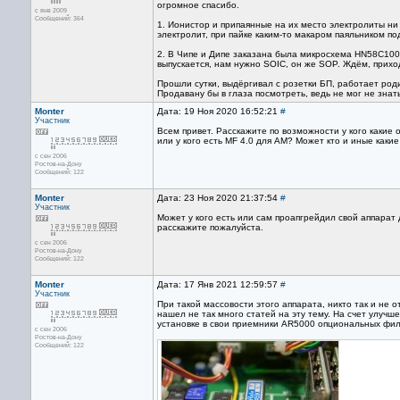
огромное спасибо.
с янв 2009
Сообщений: 364
1. Ионистор и припаянные на их место электролиты ни
электролит, при пайке каким-то макаром паяльником п
2. В Чипе и Дипе заказана была микросхема HN58C1001R
выпускается, нам нужно SOIC, он же SOP. Ждём, прих
Прошли сутки, выдёргивал с розетки БП, работает род
Продавану бы в глаза посмотреть, ведь не мог не знать
Monter
Дата: 19 Ноя 2020 16:52:21
#
Участник
Всем привет. Расскажите по возможности у кого каки
или у кого есть MF 4.0 для АМ? Может кто и иные как
с сен 2006
Ростов-на-Дону
Сообщений: 122
Monter
Дата: 23 Ноя 2020 21:37:54
#
Участник
Может у кого есть или сам проапгрейдил свой аппарат 
расскажите пожалуйста.
с сен 2006
Ростов-на-Дону
Сообщений: 122
Monter
Дата: 17 Янв 2021 12:59:57
#
Участник
При такой массовости этого аппарата, никто так и не 
нашел не так много статей на эту тему. На счет улучш
установке в свои приемники AR5000 опциональных фил
с сен 2006
Ростов-на-Дону
Сообщений: 122