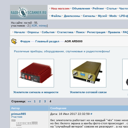
·
Наш магазин
·
Объявления
·
Рейтинг
·
Статьи
·
Част
·
Файлы
·
Диапазоны
·
Сигналы
·
Музей
·
Mods
·
LPD-
На сайте: гостей - 55,
участников - 2 [
XOR
,
mirney
]
·
Начало
·
Опросы
·
События
·
Статистика
·
Поиск
·
Регистрация
·
Правила
·
FA
Форум
—›
Главный раздел
—›
AOR AR5000
Различные приборы, оборудование, спутниковые и радиотелефоны!
Усилители сигнала и мощности
Усилители сотовой связи
Страница:
««
1
2
3
4
Автор
Сообщение
primus985
Дата: 16 Июл 2017 22:32:59
#
Участник
бес электолита работает но на каждый "чёх" тоже нех
но бес белого экрана а как-бы фото-стоп происходит .
на "случайный ветерок" совсем не реагирует . а на час