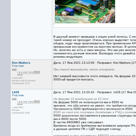
В данный момент привыкаю к опции узкой полосы. С неп
такой номер не проходит. Очень хорошо выделяет теле
общем, надо чаще практиковаться. При применении АРУ
прекрасным инструментом на коротких волнах. В целом
Но, конечно же есть и свои минусы. Это как уже мног
занимаетесь ручным поиском. Валкодер этого девайса 
режимы модуляции.
Kim Mathers
Дата: 17 Янв 2021 13:13:06 · Поправил: Kim Mathers (1
Участник
При такой массовости этого аппарата
Нет никакой массовости этого аппарата. На форуме 10 
с мар 2007
5000-ый придется поискать.
Москва и МО (Ступино)
Сообщений: 2173
1428
Дата: 17 Янв 2021 13:20:42 · Поправил: 1428 (17 Янв 2
Участник
На форуме 10 владельцев за 10 лет
На форуме 5000 не используется как и 8500 по
причине, что оба ничего не умеют, что требуется сегод
с мая 2004
Численность 5000 приближается к численности 8500.
Москва
8500 за счет его поставок десятками в РЧЦ и сотням
Сообщений: 6335
5000 аналогично поставлялся в указанные структуры п
как и 8600 после 5000.
В частях 8600МК2 уже списывают.
Времена когда из приёмника вытаскивали широкую ПЧ,
а дальше цепляли ПК с СДР подходят к концу.
установке в свои приемники AR5000 опциональных ф