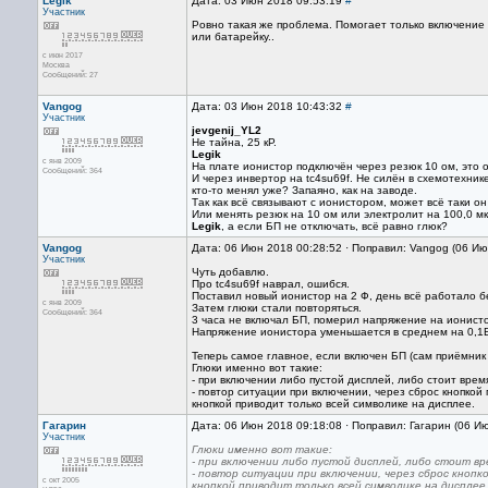
Legik
Дата: 03 Июн 2018 09:53:19
#
Участник
Ровно такая же проблема. Помогает только включение 
или батарейку..
с июн 2017
Москва
Сообщений: 27
Vangog
Дата: 03 Июн 2018 10:43:32
#
Участник
jevgenij_YL2
Не тайна, 25 кР.
Legik
с янв 2009
На плате ионистор подключён через резюк 10 ом, это 
Сообщений: 364
И через инвертор на tc4su69f. Не силён в схемотехнике
кто-то менял уже? Запаяно, как на заводе.
Так как всё связывают с ионистором, может всё таки о
Или менять резюк на 10 ом или электролит на 100,0 мк
Legik
, а если БП не отключать, всё равно глюк?
Vangog
Дата: 06 Июн 2018 00:28:52 · Поправил: Vangog (06 И
Участник
Чуть добавлю.
Про tc4su69f наврал, ошибся.
Поставил новый ионистор на 2 Ф, день всё работало б
с янв 2009
Затем глюки стали повторяться.
Сообщений: 364
3 часа не включал БП, померил напряжение на ионисто
Напряжение ионистора уменьшается в среднем на 0,1В
Теперь самое главное, если включен БП (сам приёмник 
Глюки именно вот такие:
- при включении либо пустой дисплей, либо стоит врем
- повтор ситуации при включении, через сброс кнопкой
кнопкой приводит только всей символике на дисплее.
Гагарин
Дата: 06 Июн 2018 09:18:08 · Поправил: Гагарин (06 И
Участник
Глюки именно вот такие:
- при включении либо пустой дисплей, либо стоит вр
- повтор ситуации при включении, через сброс кнопк
с окт 2005
кнопкой приводит только всей символике на дисплее