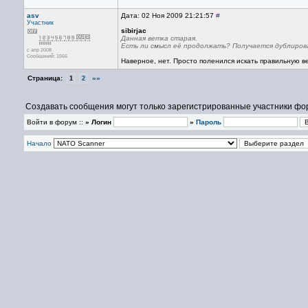
asv
Дата: 02 Ноя 2009 21:21:57
#
Участник
sibirjac
Данная ветка старая.
Есть ли смысл её продолжать? Получается дублиров
с апр 2008
Сообщений: 1566
Наверное, нет. Просто поленился искать правильную ве
Страница:
»»
1
2
Создавать сообщения могут только зарегистрированные участники фо
Войти в форум ::
» Логин
»
Пароль
Начало