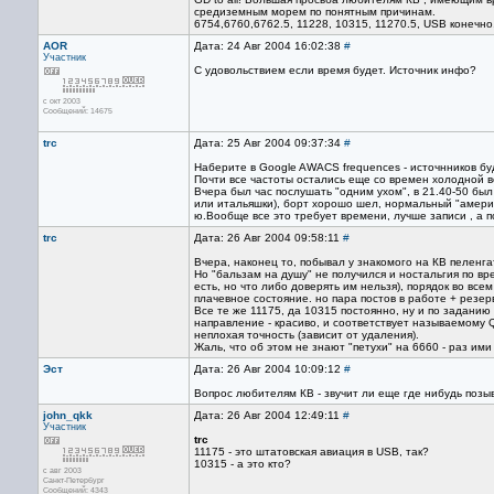
средиземным морем по понятным причинам.
6754,6760,6762.5, 11228, 10315, 11270.5, USB конечно.
AOR
Дата: 24 Авг 2004 16:02:38
#
Участник
С удовольствием если время будет. Источник инфо?
с окт 2003
Сообщений: 14675
trc
Дата: 25 Авг 2004 09:37:34
#
Наберите в Google AWACS frequences - источнников буд
Почти все частоты остались еще со времен холодной в
Вчера был час послушать "одним ухом", в 21.40-50 бы
или итальяшки), борт хорошо шел, нормальный "америк
ю.Вообще все это требует времени, лучше записи , а 
trc
Дата: 26 Авг 2004 09:58:11
#
Вчера, наконец то, побывал у знакомого на КВ пеленга
Но "бальзам на душу" не получился и ностальгия по вр
есть, но что либо доверять им нельзя), порядок во всем
плачевное состояние. но пара постов в работе + резер
Все те же 11175, да 10315 постоянно, ну и по заданию
направление - красиво, и соответствует называемому 
неплохая точность (зависит от удаления).
Жаль, что об этом не знают "петухи" на 6660 - раз им
Эст
Дата: 26 Авг 2004 10:09:12
#
Вопрос любителям КВ - звучит ли еще где нибудь позы
john_qkk
Дата: 26 Авг 2004 12:49:11
#
Участник
trc
11175 - это штатовская авиация в USB, так?
10315 - а это кто?
с авг 2003
Санкт-Петербург
Сообщений: 4343