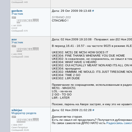
Сообщений: 449
gor4em
Дата: 29 Окт 2009 09:13:48
#
Участник
SYRANO 203
СПАСИБО !
с окт 2009
СССР
Сообщений: 570
asv
Дата: 02 Ноя 2009 19:10:08 · Поправил: asv (02 Ноя 20
Участник
В период 16.41 - 16.57 - на частоте 9025 в режиме AL
UKE302: MC51 DE MC54 HOW GOES IT
с апр 2008
UKE304: FINE THANKS WHENARE YOU DUE HOME
Сообщений: 1566
UKE302: /к сожалению, не сохранилось, но смысл в т
UKE304: WHAT HAVE U HEARD
UKE302: OUI ACTUALLY MEANT NON AND ITS ALL ON H
UKE304: пропущено
UKE302: HMMMM. HE WOULD. ITS JUST TIRESOME NO
UKE304: TIME 2 GO
UKE302: L8R DUDE
Примечание по сокращениям, использованным в ради
MC51 - MAGIC51
LOL - ха-ха-ха
2 GO - TO GO
L8R - LATER
Похоже, парень на Аворе застрял, и ему это не нравитс
sibirjac
Дата: 02 Ноя 2009 21:02:28
#
Модератор раздела
Данная ветка старая.
Есть ли смысл её продолжать? Получается дублирован
По связи самолетов ДРЛО НАТО есть
Радиосвязь само
с фев 2007
Санкт-Петербург
Сообщений: 8149