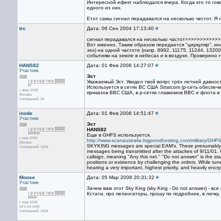
Интересной ефект наблюдался вчера. Когда кто то гов
едного из них.
Етот самы сигнал перадавался на несколько честот. Я 
trc
Дата: 06 Сен 2004 17:13:40
#
сигнал перадавался на несколько частот>>>>>>>>>>>
Вот именно, Таким образом передается "циркуляр", ин
эхо) на одной частоте (напр. 8992, 11175, 11244, 1320
событиям на земле в небесах и в воздухе. Проверено 
HANS82
Дата: 01 Фев 2008 14:27:07
#
Участник
Эст
Уважаемый Эст. Увидел твой вопрс трёх летней давнос
Используется в сетях ВС США Stratcom (р-сеть обеспеч
с фев 2008
приказов ВВС США, в р-сетях главкомов ВВС и флота в
Москва
Сообщений: 59
inode
Дата: 01 Фев 2008 14:51:47
#
Участник
Эст
HANS82
Еще в GHFS используется.
с июн 2005
http://www.scanaustralia.bigpondhosting.com/military/GHF
Москва
SKYKING messages are special EAM's. These presumably 
Сообщений: 1694
messages being transmitted after the attackes of 9/11/01
callsign, meaning "Any this net." "Do not answer" is the st
positions or existence by challenging the orders. While
hearing a very important, highest priority, and heavily enc
Moose
Дата: 05 Мар 2008 20:31:32
#
Участник
Зачем вам этот Sky King (sky King - Do not answer) - 
Кстати, про пеленгаторы, прошу по подробнее, в личку
с мар 2008
53 и 54 north
Сообщений: 2605