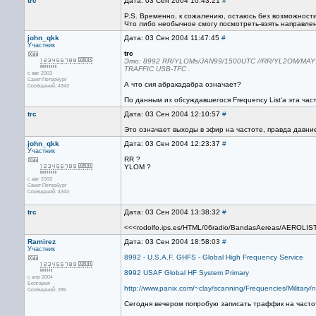
trc
Дата: 03 Сен 2004 10:43:21
#
P.S. Временно, к сожалению, остаюсь без возможност
Что либо необычное смогу посмотреть-взять направлени
john_qkk
Дата: 03 Сен 2004 11:47:45
#
Участник
trc
Это: 8992 RR/YLOMs/JAN99/1500UTC //RR/YL2OM/MAY
TRAFFIC USB-TFC .
с авг 2003
Санкт-Петербург
А что сия абракадабра означает?
Сообщений: 4343
По данным из обсуждавшегося Frequency List'а эта час
trc
Дата: 03 Сен 2004 12:10:57
#
Это означает выходы в эфир на частоте, правда давние
john_qkk
Дата: 03 Сен 2004 12:23:37
#
Участник
RR ?
YLOM ?
с авг 2003
Санкт-Петербург
Сообщений: 4343
trc
Дата: 03 Сен 2004 13:38:32
#
<<<rodolfo.ips.es/HTML/06radio/BandasAereas/AEROLIS
Ramirez
Дата: 03 Сен 2004 18:58:03
#
Участник
8992 - U.S.A.F. GHFS - Global High Frequency Service
8992 USAF Global HF System Primary
с апр 2004
Болгария
http://www.panix.com/~clay/scanning/Frequencies/Military/na
Сообщений: 285
Сегодня вечером попробую записать траффик на часто