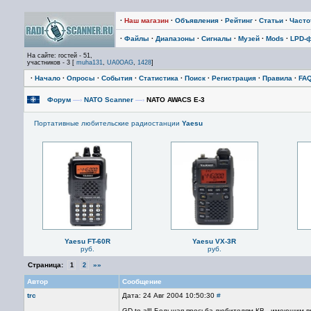
·
Наш магазин
·
Объявления
·
Рейтинг
·
Статьи
·
Част
·
Файлы
·
Диапазоны
·
Сигналы
·
Музей
·
Mods
·
LPD-
На сайте: гостей - 51,
участников - 3 [
muha131
,
UA0OAG
,
1428
]
·
Начало
·
Опросы
·
События
·
Статистика
·
Поиск
·
Регистрация
·
Правила
·
FA
Форум
—›
NATO Scanner
—›
NATO AWACS E-3
Портативные любительские радиостанции
Yaesu
Yaesu FT-60R
Yaesu VX-3R
руб.
руб.
Страница:
»»
1
2
Автор
Сообщение
trc
Дата: 24 Авг 2004 10:50:30
#
GD to all! Большая просьба любителям КВ , имеющим 