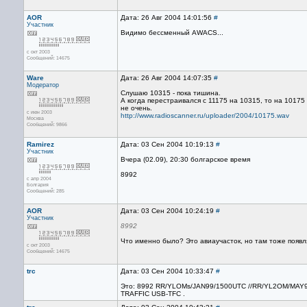
AOR
Дата: 26 Авг 2004 14:01:56
#
Участник
Видимо бессменный AWACS...
с окт 2003
Сообщений: 14675
Ware
Дата: 26 Авг 2004 14:07:35
#
Модератор
Слушаю 10315 - пока тишина.
А когда перестраивался с 11175 на 10315, то на 1017
не очень.
с июн 2003
http://www.radioscanner.ru/uploader/2004/10175.wav
Москва
Сообщений: 9866
Ramirez
Дата: 03 Сен 2004 10:19:13
#
Участник
Вчера (02.09), 20:30 болгарское время
8992
с апр 2004
Болгария
Сообщений: 285
AOR
Дата: 03 Сен 2004 10:24:19
#
Участник
8992
Что именно было? Это авиаучасток, но там тоже появл
с окт 2003
Сообщений: 14675
trc
Дата: 03 Сен 2004 10:33:47
#
Это: 8992 RR/YLOMs/JAN99/1500UTC //RR/YL2OM/MAY
TRAFFIC USB-TFC .