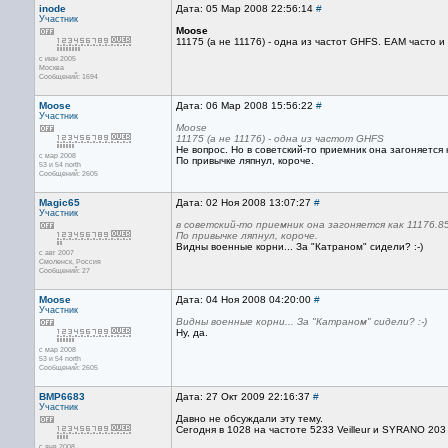
inode
Дата: 05 Мар 2008 22:56:14
#
Участник
Moose
11175 (а не 11176) - одна из частот GHFS. EAM часто 
с июн 2005
Москва
Сообщений: 1694
Moose
Дата: 06 Мар 2008 15:56:22
#
Участник
Moose
11175 (а не 11176) - одна из частот GHFS
Не вопрос. Но в советский-то приемник она загоняется 
с мар 2008
По привычке ляпнул, короче.
53 и 54 north
Сообщений: 2605
Magic65
Дата: 02 Ноя 2008 13:07:27
#
Участник
в советский-то приемник она загоняется как 11176.8
По привычке ляпнул, короче.
Видны военные корни... За "Катраном" сидели? :-)
с авг 2007
Смоленск, Россия
Сообщений: 27
Moose
Дата: 04 Ноя 2008 04:20:00
#
Участник
Видны военные корни... За "Катраном" сидели? :-)
Ну, да.
с мар 2008
53 и 54 north
Сообщений: 2605
BMP6683
Дата: 27 Окт 2009 22:16:37
#
Участник
Давно не обсуждали эту тему.
Сегодня в 1028 на частоте 5233 Veilleur и SYRANO 203
с янв 2008