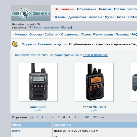
·
Наш магазин
·
Объявления
·
Рейтинг
·
Статьи
·
Част
·
Файлы
·
Диапазоны
·
Сигналы
·
Музей
·
Mods
·
LPD-
На сайте: гостей - 59,
участников - 3 [
Spirex
,
spbtvmaster
,
Шухарт
]
·
Начало
·
Опросы
·
События
·
Статистика
·
Поиск
·
Регистрация
·
Правила
·
FA
Форум
—›
Главный раздел
—›
Опубликована статья Irisa о приемнике De
Широкополосные связные радиоприемники в
нашем магазине
Icom IC-R6
Yaesu VR-120D
руб.
руб.
Страница:
««
...
...
»»
1
2
4
5
6
7
8
300
301
Автор
Сообщение
infort
Дата: 09 Янв 2005 00:28:03
#