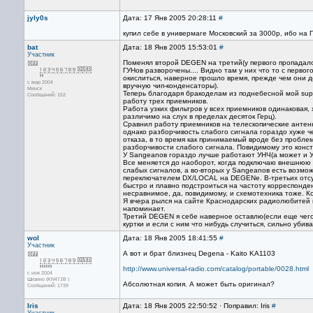
jyly0s
Дата: 17 Янв 2005 20:28:11
#
купил себе в универмаге Московский за 3000р, ибо на
bat
Дата: 18 Янв 2005 15:53:01
#
Участник
Поменял второй DEGEN на третий(у первого пропадало 
ГУНов разворочены.... Видно там у них что то с перво
окислиться, наверное прошло время, прежде чем они д
с мар 2004
вручную чип-конденсаторы).
Минск
Теперь благодаря бракоделам из поднебесной мой sup
Сообщений: 152
работу трех приемников.
Работа узких фильтров у всех приемников одинаковая,
различимо на слух в пределах десяток Герц).
Сравнил работу приемников на телескопические антен
однако разборчивость слабого сигнала гораздо хуже ч
отказа, в то время как принимаемый вроде без проб
разборчивости слабого сигнала. Повидимому это конст
У Sangeanов гораздо лучше работают УНЧ(а может и У
Все меняется до наоборот, когда подключаю внешнюю 
слабых сигналов, а во-вторых у Sangeanов есть возмож
переключателем DX/LOCAL на DEGENе. В-третьих отсут
быстро и плавно подстроиться на частоту корреспонде
несравнимое, да, повидимому, и схемотехника тоже. К
Я вчера рылся на сайте Краснодарских радиолюбитей 
напоминает.
Третий DEGEN я себе наверное оставлю(если еще чего 
куртки и если с ним что нибудь случиться, сильно убив
wol
Дата: 18 Янв 2005 18:41:55
#
Участник
А вот и брат близнец Degena - Kaito KA1103
http://www.universal-radio.com/catalog/portable/0028.html
с ноя 2004
Шизино (KN47JB )
Абсолютная копия. А может быть оригинал?
Сообщений: 1739
Iris
Дата: 18 Янв 2005 22:50:52 · Поправил: Iris
#