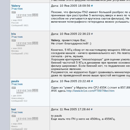
Valery
Дата: 10 Янв 2005 18:09:56
#
Участник
Похоже, что фильтры ПЧ2 имеют большой разброс по ш
принимаю при расстройке 5 килогерц вверх и вниз по ч
способом не учитывается крутизна скатов фильтра). Н
с мар 2003
включения телеграфного гетеродина можно услышать к
Россия
Сообщений: 5821
Iris
Дата: 10 Янв 2005 22:36:23
#
Участник
Valery
, приветствую Вас.
Не стоит благодарностей! :)
с мая 2003
Конечно, 5 КГц сбоку от по-настоящему мощного АМ-сиг
Москва
соседнем канале - ничего криминального нет. Но по
Сообщений: 1751
сигнала - речь, музыка.
Хорошим критерием "плохо/хорошо" для оценки узкопо
биений частотой 5 КГц в динамике при приеме основн
фильтр широковат. Если биений нет, то подавление нес
нормальное явление.
Разумеется, не корректно будет сравнивать миниатюр
даже по приведенной мною выше простой методике оцен
pauls
Дата: 10 Янв 2005 23:22:48
#
Участник
Один из "узких" у Мураты это CFJ 455K ( стоит в 857,89
АЧХ здесь
http://www.kr1st.com/FT897filter.htm
с дек 2004
Новосибирск
Сообщений: 512
bat
Дата: 11 Янв 2005 17:28:44
#
Участник
to pauls
Еще жаль что ПЧ у него не 450Кгц, а 455КГц.
с мар 2004
Минск
Сообщений: 152