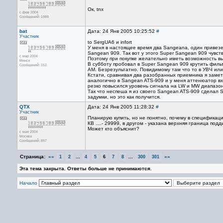
Ок, tnx
с фев 2004
Сообщений: 1989
bat
Дата: 24 Янв 2005 10:25:52
#
Участник
to SergUA6 и infort
У меня в настоящее время два Sangeana, один привезе
Sangean 909. Так вот у этого Super Sangean 909 чувс
с мар 2004
Поэтому при покупке желательно иметь возможность в
Минск
В субботу пробовал в Super Sangean 909 крутить филь
Сообщений: 152
АМ. Безрезультатно. Повидимому там что то в УВЧ или
Кстати, сравнивая два разобранных приемника я замет
аналогично в Sangean ATS-909 и у меня аттенюатор вх
резко повысился уровень сигнала на LW и MW диапазон
Так что неспеша я из своего Sangean ATS-909 сделал 
задумки, но это как получится.
QTX
Дата: 24 Янв 2005 11:28:32
#
Участник
Планирую купить, но не понятно, почему в спецификац
КВ ....- 29999, в другом - указана верхняя граница под
Может кто объяснит?
с мая 2004
Москва
Сообщений: 897
Страница:
««
...
...
»»
1
2
4
5
6
7
8
300
301
Эта тема закрыта. Ответы больше не принимаются.
Начало