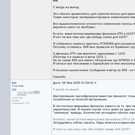
Iris
С входа на выход.
Это обычно применялось для сужения полосы для прием
Также некоторые экспериментировали изменением емкос
Все вышеизложенное относится к изменению полосы про
вероятно никто не пробовал.
Кстати, какая полная маркировка фильтров 2ПЧ в 1103?
И нет ли все-таки уже где-нибудь схемы для 1103?
Я собираюсь немного курочить ATS909W для улучшения 
Поэтому готовлюсь. 909 мне привезли из Германии год
А фильтры 2ПЧ там вероятно одинаковые с 1103.
(Поэтому я и написал в ветку 1103..)
Но по схеме 909 они имеют обзначение как SFR450 и 
Я облазл все поисковики и буржуйские on-line магазин
Я посылал аналогичное сообщение в ветку по 909 - но 
Спасибо.
Iris
Дата: 09 Янв 2005 01:09:41
#
Участник
С входа на выход.
Шунтирование пьезофильтров емкостью принесет толь
с мая 2003
ослабления за полосой пропускания.
Москва
Сообщений: 1751
В лестничных кварцевых фильтрах емкость (и то, при 
характеристики. В нашем случае этого даже не удасть
"земляные" выводы. Количество последних обычно опр
Кстати, какая полная маркировка фильтров 2ПЧ в 11
Затрудняюсь сейчас сказать. Надо копаться в муратовск
И нет ли все-таки уже где-нибудь схемы для 1103?