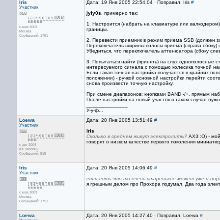
Iris
Дата: 19 Янв 2005 22:54:04 · Поправил: Iris
#
Участник
jyly0s
, примерно так:
1. Настроится (набрать на клавиатуре или валкодером
с мая 2003
границы.
Москва
Сообщений: 1751
2. Перевести приемник в режим приема SSB (должен за
Переключатель ширины полосы приема (справа сбоку) п
Убедиться, что переключатель аттенюатора (сбоку сле
3. Попытаться найти (принять) на слух однополосные 
интересуемого сигнала с помощью колесика точной нас
Если такая точная настройка получается в крайних пол
положении) - ручкой основной настройки перейти соотв
снова произвести точную настройку.
При смене диапазонов: кнопками BAND -/+, прямым наб
После настройки на новый участок в таком случае нуж
______________
У-у-ф...
Loewa
Дата: 20 Янв 2005 13:51:49
#
Участник
Iris
Сколько в среднем живут электролиты?
АХЗ :О) - мой
говорят о низком качестве первого поколения миниатюр
с авг 2004
ЮГ Москвы
Сообщений: 515
Iris
Дата: 20 Янв 2005 14:06:49
#
Участник
если есть что-то очень старенькое может уже и пора
я грешным делом про Прохора подумал. Два года элект
с мая 2003
Москва
Сообщений: 1751
Loewa
Дата: 20 Янв 2005 14:27:40 · Поправил: Loewa
#