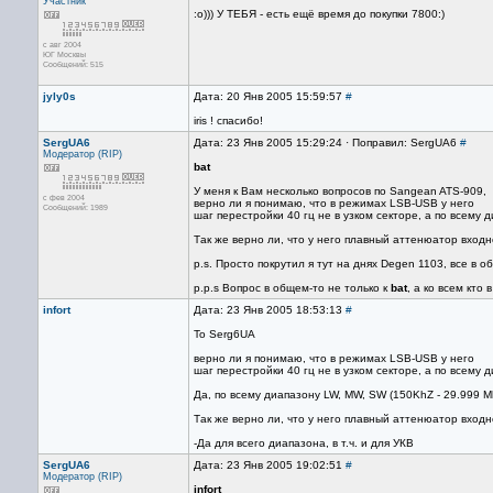
Участник
:о))) У ТЕБЯ - есть ещё время до покупки 7800:)
с авг 2004
ЮГ Москвы
Сообщений: 515
jyly0s
Дата: 20 Янв 2005 15:59:57
#
iris ! спасибо!
SergUA6
Дата: 23 Янв 2005 15:29:24 · Поправил: SergUA6
#
Модератор (RIP)
bat
У меня к Вам несколько вопросов по Sangean ATS-909,
с фев 2004
верно ли я понимаю, что в режимах LSB-USB у него
Сообщений: 1989
шаг перестройки 40 гц не в узком секторе, а по всему 
Так же верно ли, что у него плавный аттенюатор вход
p.s. Просто покрутил я тут на днях Degen 1103, все в
p.p.s Вопрос в общем-то не только к
bat
, а ко всем кто в
infort
Дата: 23 Янв 2005 18:53:13
#
To Serg6UA
верно ли я понимаю, что в режимах LSB-USB у него
шаг перестройки 40 гц не в узком секторе, а по всему 
Да, по всему диапазону LW, MW, SW (150KhZ - 29.999 M
Так же верно ли, что у него плавный аттенюатор вход
-Да для всего диапазона, в т.ч. и для УКВ
SergUA6
Дата: 23 Янв 2005 19:02:51
#
Модератор (RIP)
infort