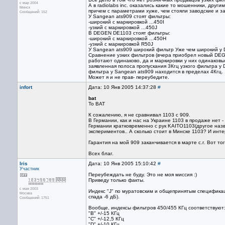
с мар 2004
А в radiolabs inc. оказались какие то мошенники, друг
Минск
причем с параметрами хуже, чем стояли заводские и за
Сообщений: 152
У Sangean ats909 стоят фильтры:
-широкий с маркировкой ...450I
-узкий с маркировкой ...450J
В DEGEN DE1103 стоят фильтры:
-широкий с маркировкой ...450H
-узкий с маркировкой R50J
У Sangean ats909 широкий фильтр Уже чем широкий у 
Сравнение узких фильтров (вчера приобрел новый DEG
работают одинаково, да и маркировки у них одинаковые
заявленная полоса пропускания 3Кгц узкого фильтра у
фильтра у Sangean ats909 находится в пределах 4Кгц.
Может я и не прав- переубедите.
infort
Дата: 10 Янв 2005 14:37:28
#
bat
To BAT
К сожалению, я не сравнивал 1103 с 909.
В Германии, как и нас на Украине 1103 в продаже нет -
Германии кратковременно с рук KAITO1103(другое назва
экспериментов.. А сколько стоит в Минске 1103? И инт
Гарантия на мой 909 заканчивается в марте с.г. Вот то
Всех благ.
Iris
Дата: 10 Янв 2005 15:10:42
#
Участник
Переубеждать не буду. Это не моя миссия :)
Приведу только факты.
с мая 2003
Индекс "J" по муратовским и общепринятым спецификаци
Москва
спада -6 дБ).
Сообщений: 1751
Вообще, индексы фильтров 450/455 КГц соответствуют
"B" +/-15 КГц
"C" +/-12,5 КГц
"D" +/-10 КГц