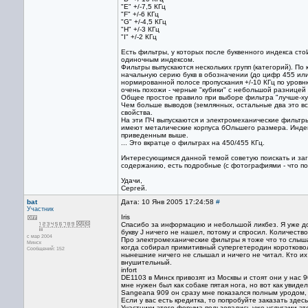
"E" +/-7,5 КГц
"F" +/-6 КГц
"G" +/-4,5 КГц
"H" +/-3 КГц
"I" +/-2 КГц
Есть фильтры, у которых после буквенного индекса ст
одиночным индексом.
Фильтры выпускаются нескольких групп (категорий). По
начальную серию букв в обозначении (до цифр 455 ил
нормированной полосе пропускания +/-10 КГц по уровн
очень похожи - черные "кубики" с небольшой разницей
Общее простое правило при выборе фильтра "лучше-хуж
Чем больше выводов (землянных, остальные два это вс
свойства.
На эти ПЧ выпускаются и электромеханические фильтры
имеют металические корпуса бОльшего размера. Индекс
приведенным выше.
... Это вкратце о фильтрах на 450/455 КГц.
Интересующимся данной темой советую поискать и загр
содержанию, есть подробные (с фотографиями - что п
Удачи,
Сергей.
bat
Дата: 10 Янв 2005 17:24:58
#
Участник
Iris
Спасибо за информацию и небольшой ликбез. Я уже до 
букву J ничего не нашел, потому и спросил. Количество
с мар 2004
Про электромеханические фильтры я тоже что то слыш
Минск
когда собирал примитивный супергетеродин коротковол
Сообщений: 152
нынешние ничего не слышал и ничего не читал. Кто их 
внушительный.
infort
DE1103 в Минск привозят из Москвы и стоят они у нас 
мне нужен был как собаке пятая нога, но вот как увиде
Sangeana 909 он сразу мне показался полным уродом, н
Если у вас есть кредитка, то попробуйте заказать здес
Участники этого форума пользовались уже услугами эт