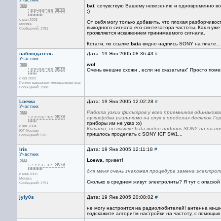
Участник
bat
, сочувствую Вашему невезению и одновременно вос
:)
с мая 2003
От себя могу только добавить, что плохая разборчиво
Москва
выходного сигнала его синтезатора частоты. Как я уже
Сообщений: 1751
проявляется искажением принимаемого сигнала.
Кстати, по ссылке
bat
а видно надпись SONY на плате...
наблюдатель
Дата: 19 Янв 2005 08:36:43
#
Участник
wol
Очень внешне схожи , если не сказатьтак" Просто поме
с окт 2003
Регион кавказских минеральных вод
Сообщений: 1988
Loewa
Дата: 19 Янв 2005 12:02:28
#
Участник
Работа узких фильтров у всех приемников одинакова
лучше(едва различимо на слух в пределах десяток Гер
приборы им не указ :о)
с авг 2004
Кстати, по ссылке batа видно надпись SONY на плате
ЮГ Москвы
пришлось проделать с SONY ICF SW1...
Сообщений: 515
Iris
Дата: 19 Янв 2005 12:11:18
#
Участник
Loewa
, привет!
для меня очень знакомая процедура замена электро
с мая 2003
Москва
Сколько в среднем живут электролиты? Я тут с опаской 
Сообщений: 1751
jyly0s
Дата: 19 Янв 2005 20:08:02
#
не могу настроится на радиолюбителей! антенна кв-шн
подскажите алгоритм настройки на частоту, с помощью