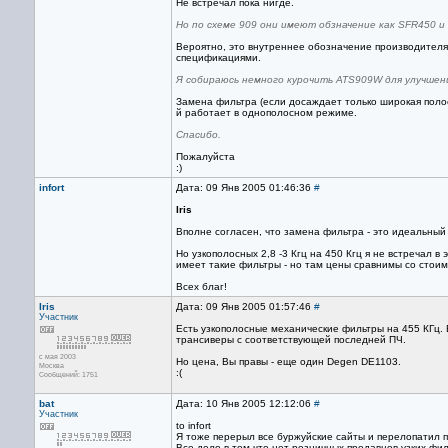
Не встречал пока нигде.
Но по схеме 909 они имеют обзначение как SFR450 и
Вероятно, это внутреннее обозначение производителя
спецификациями.
Я собираюсь немного курочить ATS909W для улучшени
Замена фильтра (если досаждает только широкая полос
й работает в однополосном режиме.
Спасибо.
Пожалуйста
:)
infort
Дата: 09 Янв 2005 01:46:36
#
Iris
Вполне согласен, что замена фильтра - это идеальный
Но узкополосных 2,8 -3 Кгц на 450 Кгц я не встречал 
имеет такие фильтры - но там цены сравнимы со стоим
Всех благ!
Iris
Дата: 09 Янв 2005 01:57:46
#
Участник
Есть узкополосные механические фильтры на 455 КГц. В
трансиверы с соответствующей последней ПЧ.
с мая 2003
Но цена, Вы правы - еще один Degen DE1103.
Москва
:(
Сообщений: 1751
bat
Дата: 10 Янв 2005 12:12:06
#
Участник
to infort
Я тоже перерыл все буржуйские сайты и перелопатил п
Все дело в том что нет розничных продавцов узких фил