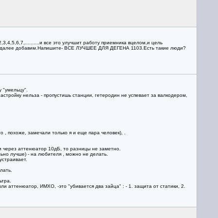
4,5,6,7,..........и все это улучшит работу приемника вцелом,и цель
т далее добавим.Напишите- ВСЕ ЛУЧШЕЕ ДЛЯ ДЕГЕНА 1103.Есть такие люди?
 "умельцу".
 настройку нельза - пропустишь станции, гетеродин не успевает за валкодером,
, похоже, замечали только я и еще пара человек), .
и через аттенюатор 10дБ, то разницы не заметно.
ьно лучше) - на любителя , можно не делать.
устраивает.
лать.
ьтра.
аттенюатор, ИМХО, -это "убивается два зайца" : - 1. защита от статики, 2.