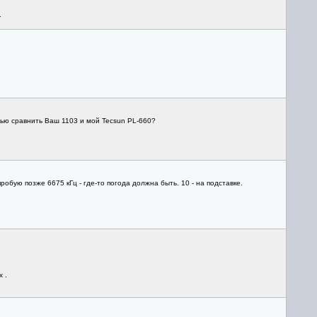
.
.
лью сравнить Ваш 1103 и мой Tecsun PL-660?
обую позже 6675 кГц - где-то погода должна быть. 10 - на подставке.
 .