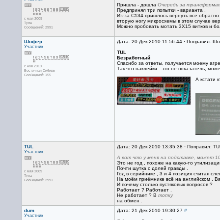
Пришла - дошла
Очередь за трансформат
Предпринял три попытки - варианта .
Из-за С134 пришлось вернуть всё обратно 
с мая 2009
вторую ногу микросхемы в этом случае вер
Тула
Можно пробовать мотать 3Х15 витков и бо
Сообщений: 2991
Шофер
Дата: 20 Дек 2010 11:56:44 · Поправил: Ш
Участник
TUL
Безработный
Спасибо за ответы, получается моему агре
с ноя 2010
Так что наклейки - это не показатель, мо
Восточная Сибирь
Сообщений: 155
А кстати 
TUL
Дата: 20 Дек 2010 13:35:38 · Поправил: TU
Участник
А вот что у меня на подставке, может 10
Это не год , похоже на какую-то утилизаци
Почти шутка с долей правды .
с мая 2009
Год в серийнике , 3 и 4 позиция считая сл
Тула
На моём приёмнике всё на английском . Ва
Сообщений: 2991
И почему столько пустяковых вопросов ?
Работает ? Работает .
Не работает ? В
топку
на обмен .
dum
Дата: 21 Дек 2010 19:30:27
#
Участник