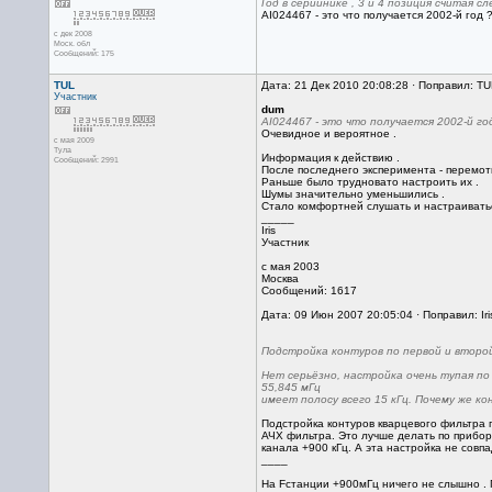
Год в серийнике , 3 и 4 позиция считая сл
АI024467 - это что получается 2002-й год 
с дек 2008
Моск. обл
Сообщений: 175
TUL
Дата: 21 Дек 2010 20:08:28 · Поправил: TU
Участник
dum
АI024467 - это что получается 2002-й год
Очевидное и вероятное .
с мая 2009
Тула
Информация к действию .
Сообщений: 2991
После последнего эксперимента - перемот
Раньше было трудновато настроить их .
Шумы значительно уменьшились .
Стало комфортней слушать и настраиватьс
_____
Iris
Участник
с мая 2003
Москва
Сообщений: 1617
Дата: 09 Июн 2007 20:05:04 · Поправил: Iri
Подстройка контуров по первой и второй
Нет серьёзно, настройка очень тупая по
55,845 мГц
имеет полосу всего 15 кГц. Почему же ко
Подстройка контуров кварцевого фильтра 
АЧХ фильтра. Это лучше делать по прибор
канала +900 кГц. А эта настройка не совп
____
На Fстанции +900мГц ничего не слышно . 