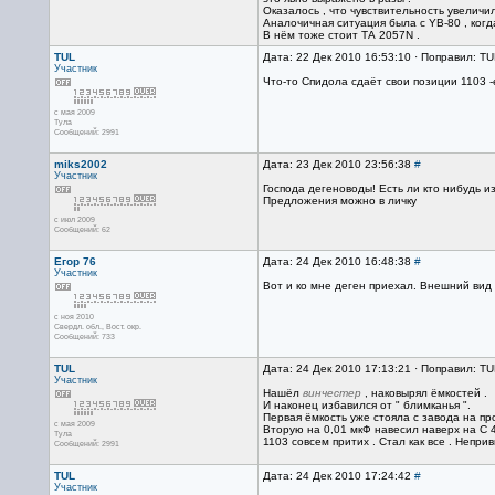
Оказалось , что чувствительность увеличил
Аналочичная ситуация была с YB-80 , ког
В нём тоже стоит ТА 2057N .
TUL
Дата: 22 Дек 2010 16:53:10 · Поправил: TU
Участник
Что-то Спидола сдаёт свои позиции 1103 -
с мая 2009
Тула
Сообщений: 2991
miks2002
Дата: 23 Дек 2010 23:56:38
#
Участник
Господа дегеноводы! Есть ли кто нибудь и
Предложения можно в личку
с июл 2009
Сообщений: 62
Егор 76
Дата: 24 Дек 2010 16:48:38
#
Участник
Вот и ко мне деген приехал. Внешний вид 
с ноя 2010
Свердл. обл., Вост. окр.
Сообщений: 733
TUL
Дата: 24 Дек 2010 17:13:21 · Поправил: TU
Участник
Нашёл
винчестер
, наковырял ёмкостей .
И наконец избавился от " блимканья ".
Первая ёмкость уже стояла с завода на пр
с мая 2009
Вторую на 0,01 мкФ навесил наверх на С 
Тула
1103 совсем притих . Стал как все . Непри
Сообщений: 2991
TUL
Дата: 24 Дек 2010 17:24:42
#
Участник