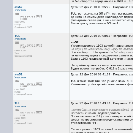
За 5-6 оборотов сердечников в Т601 и Т60
ats52
Дата: 22 Дек 2010 00:55:29 · Поправил: at
Участник
TUL
, вот ссылка на ЭП в ПЧ, кот. выправл
До него на самом деле наблюдался перекос
фильтрами селекции, а не неизвестно откуд
с авг 2005
Выше про другие плюсы ЭП писАл.
Питер
Сообщений: 9573
TUL
Дата: 22 Дек 2010 09:08:11 · Поправил: TU
Участник
ats52
У меня наверное 1103 другой национально
на слух ( по махимальному шуму на выходе
с мая 2009
Всё наоборот . Настройка
За 5-6 оборото
Тула
по минимуму шума и сердечники заняли пол
Сообщений: 2991
Если в 1103 квадратичный детектор , наст
Настройка туповатая возможно из-за низког
Будет время , попробую С 613 в 2 раза ум
ats52
Дата: 22 Дек 2010 09:41:37 · Поправил: at
Участник
TUL
,я тоже заметил, что у нас с Вами
110
У меня настройка цепей согласования фил
с авг 2005
Питер
Сообщений: 9573
TUL
Дата: 22 Дек 2010 14:43:44 · Поправил: TU
Участник
настройка не совпадает с настройкой "в
Согласен с Iris-ом ,подтвердилось .
После перемотки В1 ( стоит теперь своей 
с мая 2009
шумы - потрескивания между станциями су
Тула
относительно НЧ .
Сообщений: 2991
Снова сравнил 1103 со своей знаменитой С
это явно выражено в разы .