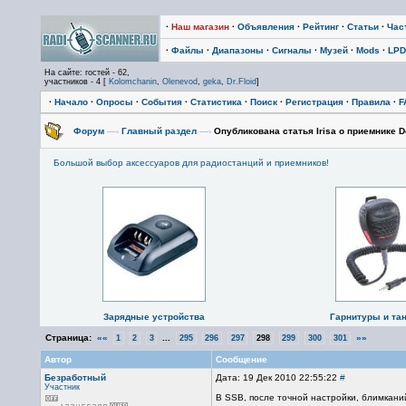
·
Наш магазин
·
Объявления
·
Рейтинг
·
Статьи
·
Час
·
Файлы
·
Диапазоны
·
Сигналы
·
Музей
·
Mods
·
LPD
На сайте: гостей - 62,
участников - 4 [
Kolomchanin
,
Olenevod
,
geka
,
Dr.Floid
]
·
Начало
·
Опросы
·
События
·
Статистика
·
Поиск
·
Регистрация
·
Правила
·
F
Форум
—›
Главный раздел
—›
Опубликована статья Irisa о приемнике D
Большой выбор аксессуаров для радиостанций и приемников!
Зарядные устройства
Гарнитуры и та
Страница:
««
...
»»
1
2
3
295
296
297
298
299
300
301
Автор
Сообщение
Безработный
Дата: 19 Дек 2010 22:55:22
#
Участник
В SSB, после точной настройки, блимкани