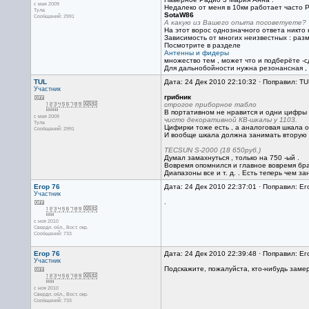
с мая 2009
Недалеко от меня в 10км работает часто Р
Тула
SotaW86
Сообщений: 2991
А какую из Вашего опыта посоветуете?
На этот ворос однозначного ответа никто н
Зависимость от многих неизвестных : разм
Посмотрите в разделе
Антенны и фидеры
множество тем , может что и подберёте -с
Для дальнобойности нужна резонансная , и
TUL
Дата: 24 Дек 2010 22:10:32 · Поправил: TU
Участник
грибник
строгое приборное табло
В портативном не нравится и одни цифры 
с мая 2009
чисто декоративной КВ-шкалы у 1103.
Тула
Цифирки тоже есть , а аналоговая шкала оч
Сообщений: 2991
И вообще шкала должна занимать вторую п
TECSUN S-2000 (18 650руб.)
Думал замахнуться , только на 750 -ый .
Вовремя опомнился и главное вовремя брат
Диапазоны все и т. д. . Есть теперь чем за
Егор 76
Дата: 24 Дек 2010 22:37:01 · Поправил: Ег
Участник
.
с ноя 2010
Свердл. обл., Вост. окр.
Сообщений: 733
Егор 76
Дата: 24 Дек 2010 22:39:48 · Поправил: Ег
Участник
Подскажите, пожалуйста, кто-нибудь зам
с ноя 2010
Свердл. обл., Вост. окр.
Сообщений: 733