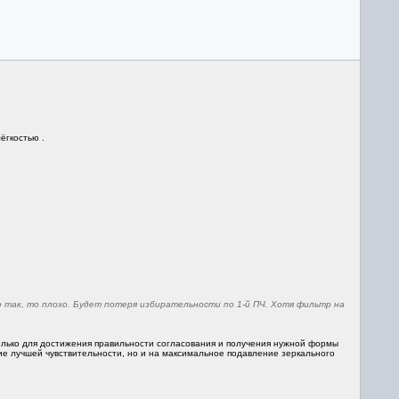
ёгкостью .
о так, то плохо. Будет потеря избирательности по 1-й ПЧ. Хотя фильтр на
сколько для достижения правильности согласования и получения нужной формы
ие лучшей чувствительности, но и на максимальное подавление зеркального