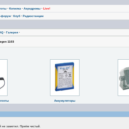
тоты
·
Копилка
·
Аэродромы
·
Live!
-форум
·
Клуб
·
Радиостанции
AQ
·
Галерея
·
egen 1103
нгенты
Аккумуляторы
й не заметил. Приём чистый.