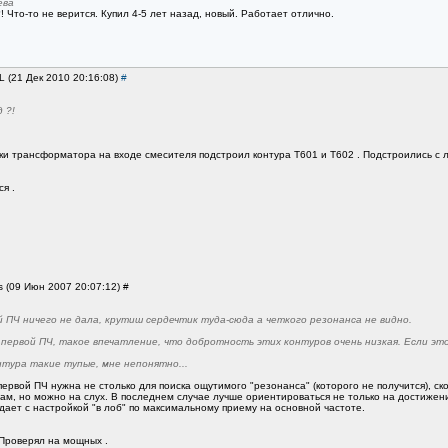
ева
?! Что-то не верится. Купил 4-5 лет назад, новый. Работает отлично.
L (21 Дек 2010 20:16:08)
#
 ?!
ки трансформатора на входе смесителя подстроил контура Т601 и Т602 . Подстроились с л
я .
s (09 Июн 2007 20:07:12) #
 ПЧ ничего не дала, крутиш сердечтик туда-сюда а четкого резонанса не видно.
 первой ПЧ, такое впечатление, что добротность этих контуров очень низкая. Если эт
нтура такие тупые, мне непонятно...
первой ПЧ нужна не столько для поиска ощутимого "резонанса" (которого не получится), 
ам, но можно на слух. В последнем случае лучше ориентироваться не только на достижен
адает с настройкой "в лоб" по максимальному приему на основной частоте.
Проверял на мощных .