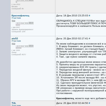
с сен 2010
Москва
Сообщений: 85
Краснофлотец
Дата: 19 Дек 2010 23:25:03
#
Участник
ОБРАЩАЮСЬ К СПЕЦАМ !!!!!!!Вот все ждут,но
достигнута,ТОМУ БОЛЬШОЙ ПЛЮС И ПОЧЕТ,
Проанализируйте и напишите.Польза все
с дек 2007
Украина, Днепродзержинск
Сообщений: 1190
ats52
Дата: 20 Дек 2010 02:17:41
#
Участник
По моим наблюдениям в основном всё в саб
1. В меру блимкает, он должен блимкать, а
ИМХО, пускай блимкает, но станция будет 
с авг 2005
2. Запаян электролит, улучшающий тон ТЛГ
Питер
3. Защита входного каскада от статики ра
Сообщений: 9573
4. Там , где нужно запаяли экраны.
Из дороботок сделанных мною можно отме
5. Приняты меры по устранению паразитног
6. скорректирована АЧХ НЧ тракта ( сделан
7. Переделан входной фильтр - можно не 
8. Переделан вход внешней антенны - на 
9. В разрыве перемычки у меня стоит ЭП с
10. Установлен ЭП после каскада ФА - на 
11. Убрана АРУ в каскаде ФА ( с ним ДД з
12. Сделано принудительное включение ФА
Из своих переделок может, что упустил, но
НЕ упоминаю о привязке входа смесителя к
При работе с наружной полноразмерной ант
согласование.
Краснофлотец
, можете еще чего добавить
TUL
Дата: 20 Дек 2010 02:44:50
#
Участник