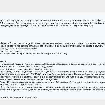
 ответа нет,кто же соберет все хорошее и полезное проверенное и скажет- сделайте 1,2,3,
 а дальше будет дальше,чтоб человек сел и сделал, сказал большое спасибо,что буде
м.Подведите какой-нибудь ОБОБЩЕННЫЙ полезный итог из 300 страниц форума.
жах работает, если он добросовестно на заводе настроен и не попадал после ни к какому
 как без этого перестраивать скачком на 1 кГц ( в 600 -ом не блимкает, так быстро крутить
там, где я остановил валкодер)?
 на ВЧ частотах -.
ботает (вылетали транзисторы только в первых вариантах).
тить:
о самовозбуждения (есть ли самовозбуждение смесителя в новых версиях не известно; это 
 завал НЧ ) - на любителя , можно не делать.
переделывать, если лишние сигналы не лезут.
любителя , можно не делать, т.к. если подключать внешнюю антенну в сабже без переделк
 него же выводится сигнал ПЧ 450кГц наружу ( с ним АЧХ тракта ПЧ на мой взгляд значител
любителя , можно не делать , если вход смесителя не 50...75 Ом и на ДВ чувствительность 
начительно хуже) - на любителя , можно не делать.
 на КВ ( можно сделать просто переключение "ФА-телескоп") - на любителя , можно не де
 они в основном на работу не влияют.
 50...75 Омам, т.к. это входит в меру по устранению самовозбуждения и переделке вх. фил
енной, еще раз отмечу, на входе немодернизированного сабжа надо ставить резистор или 
 из необходимого на ваш взгляд.