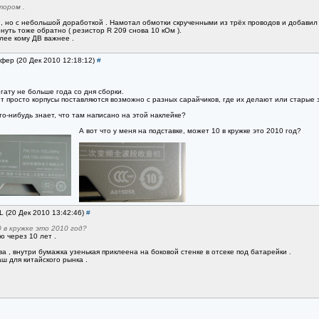
ором .
, но с небольшой доработкой . Намотал обмотки скрученными из трёх проводов и добавил в
нуть тоже обратно ( резистор R 209 снова 10 кОм ).
лее кому ДВ важнее .
офер (20 Дек 2010 12:18:12)
#
гату не больше года со дня сборки.
жет просто корпусы поставляются возможно с разных сарайчиков, где их делают или старые
кто-нибудь знает, что там написано на этой наклейке?
А вот что у меня на подставке, может 10 в кружке это 2010 год?
L (20 Дек 2010 13:42:46)
#
 в кружке это 2010 год?
ю через 10 лет .
ева , внутри бумажка узенькая приклеена на боковой стенке в отсеке под батарейки .
ш для китайского рынка .