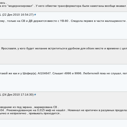
ась .
да его "модернизировал" . У него обмотки трансформатора были намотаны вообще внавал 
L (22 Дек 2010 16:54:27)
#
ему , только на СВ и ДВ держится вместе с YB-80 . Спидола первее в части малошумности 
з Ярославля, у кого будет желание встретиться в удобном для обоих месте и времени с це
такой же как и у Шофер(а). АI104647. Слышит 4996 и 9996. Любителей пока не слушал, попр
L (24 Дек 2010 17:14:30)
#
оводнике из под экрана , маркирована С8 .
404 . Рекомендованную на 0,015 мкф не нашёл . Номинал не критичен в разумных пределах
вычно и неприлично , привыкать приходится .