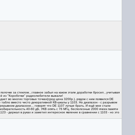
лочке за стеклом...главное забыл на каком этапе доработки бросил...учитывая
всё из "Коробочки" радиолюбители выжали!
дает во многих торговых точках(сред цена 3200р.), рядом с ним появился DE
 табло вместо чисто декоративной КВ-шкалы у 1103. Но диапазон - с разрывом
епрерывном диапазоне... говорят что DE 1107 лучше брать. И ещё мне стали
 избирательность 40-60 дБ, УКВ опять с 76 МГц, бесполезные 2000 ячеек памяти
123 - держал в руках и заметил интересное явление в сравнении с 1103 - но это