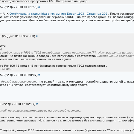
2 проходится полоса пропускания ПЧ . Настраивал на центр .
s52 (22 Дек 2010 01:01:55)
#
яет АЧХ
Опубликована статья Irisa о приемнике Degen 1103 - Страница 206
. После установки
, кот. слегка улучшал подавление зеркалки 900кГц, но это просто крохи, т.к. полоса ко
а просачиванием. Делов -то "кот наплакал" - три-пять деталюх впаять, настройки не требу
L (22 Дек 2010 09:43:03)
#
сти .
).
в сердечников в Т601 и Т602 проходится полоса пропускания ПЧ . Настраивал на центр .
ожение почти как были с завода , всё получилось в соответствии
настройка не совпадает
ройка на max , если синхронный то на min шумов .
о Rвх IС6 ( 6 нога ) . В приёмниках подороже после Т602 полевик стоит .
еньшить .
s52 (22 Дек 2010 09:50:07)
#
3 другой национальности
, т.е разной, так же и методика настройки радиоприемной аппар
ьтра ПЧ1 четкая, соответствует максимальному Кпер тракта.
L (22 Дек 2010 15:02:07)
#
 лоб" по максимальному приему на основной частоте.
плоскостью вертикально относительно платы и перпендикулярно ферритовой антенне ) и подс
щественно уменьшились . Но главное - в спектре шумов ( без сигнала станции , только э
пидолой , теперь 1103 легко вытаскивает такие станции ( сравнивал на 25м ) , которые у