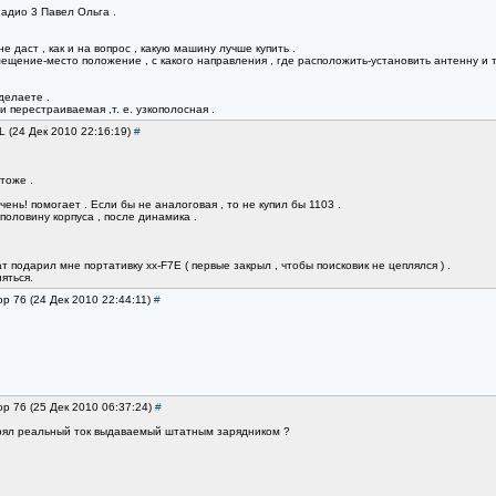
адио 3 Павел Ольга .
е даст , как и на вопрос , какую машину лучше купить .
ещение-место положение , с какого направления , где расположить-установить антенну и т.
делаете .
 перестраиваемая ,т. е. узкополосная .
L (24 Дек 2010 22:16:19)
#
тоже .
ень! помогает . Если бы не аналоговая , то не купил бы 1103 .
оловину корпуса , после динамика .
 подарил мне портативку хх-F7E ( первые закрыл , чтобы поисковик не цеплялся ) .
няться.
ор 76 (24 Дек 2010 22:44:11)
#
ор 76 (25 Дек 2010 06:37:24)
#
ерял реальный ток выдаваемый штатным зарядником ?