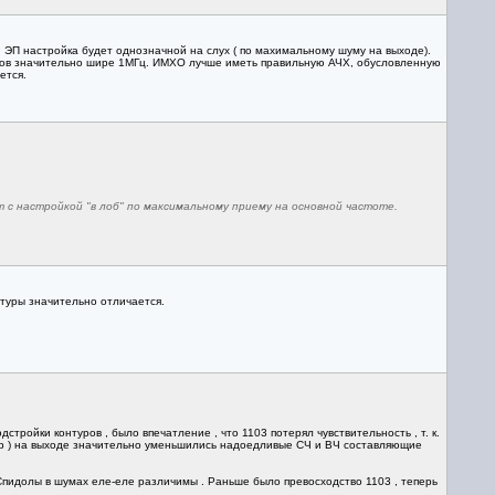
 ЭП настройка будет однозначной на слух ( по махимальному шуму на выходе).
нтуров значительно шире 1МГц. ИМХО лучше иметь правильную АЧХ, обусловленную
ется.
 с настройкой "в лоб" по максимальному приему на основной частоте.
атуры значительно отличается.
тройки контуров , было впечатление , что 1103 потерял чувствительность , т. к.
фир ) на выходе значительно уменьшились надоедливые СЧ и ВЧ составляющие
 Спидолы в шумах еле-еле различимы . Раньше было превосходство 1103 , теперь