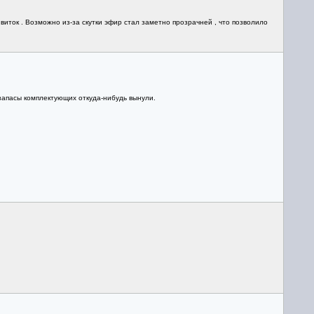
иток . Возможно из-за скутки эфир стал заметно прозрачней , что позволило
 запасы комплектующих откуда-нибудь вынули.