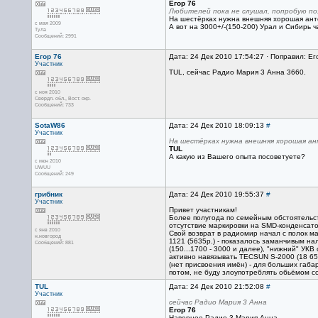
Егор 76
Любителей пока не слушал, попробую по
На шестёрках нужна внешняя хорошая ант
с мая 2009
А вот на 3000+/-(150-200) Урал и Сибирь ч
Тула
Сообщений: 2991
Егор 76
Дата: 24 Дек 2010 17:54:27 · Поправил: Ег
Участник
TUL, сейчас Радио Мария 3 Анна 3660.
с ноя 2010
Свердл. обл., Вост. окр.
Сообщений: 733
SotaW86
Дата: 24 Дек 2010 18:09:13
#
Участник
На шестёрках нужна внешняя хорошая а
TUL
А какую из Вашего опыта посоветуете?
с июн 2010
UWUU
Сообщений: 249
грибник
Дата: 24 Дек 2010 19:55:37
#
Участник
Привет участникам!
Более полугода по семейным обстоятельст
отсутствие маркировки на SMD-конденсато
с янв 2010
Свой возврат в радиомир начал с полок ма
н.новгород
1121 (5635р.) - показалось заманчивым н
Сообщений: 881
(150...1700 - 3000 и далее), "нижний" УК
активно навязывать TECSUN S-2000 (18 650
(нет присвоения имён) - для больших габа
потом, не буду злоупотреблять обьёмом с
TUL
Дата: 24 Дек 2010 21:52:08
#
Участник
сейчас Радио Мария 3 Анна
Егор 76
Наверное Радио 3 Мария Анна .