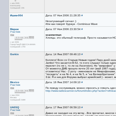
с апр 2005
krasnoyarsk
Сообщений: 206
Ишим-004
Дата: 07 Ноя 2006 21:28:35
#
Незатухающий сигнал ;)
Или как говорят буржуи - Continious Wave
Мираж
Дата: 07 Ноя 2006 23:30:54
#
Участник
scannerman
Хлопцы. это обычный телеграф. Просто называется НС
с окт 2005
Город-Герой ОДЕССА-МАМА
Сообщений: 1793
Gorkin
Дата: 14 Янв 2007 09:46:13
#
Коллеги! Всех со Старым Новым годом! Пару дней наз
Jambo! Что касается В-52, то я его слышал только один 
перелет (то ли с, то ли на Аscension). Но "микрофон" 
От момента ДМБ прошло почти 20 лет (май 1987 года), 
отзовитесь! Нас - 2 роту - именовали не Микрофонами,
"посидеть" и на № 4, и на № 5, и "на Великобритании" (C
З.Ы. Я и ник для Форума выбрал армейский:) - может, 
Mexico
Дата: 16 Янв 2007 14:09:10
#
Участник
По поводу сослуживцев, можно спросить и глянуть здес
http://www.radioscanner.ru/forum/index.php?action=vth
с янв 2004
Москва
Сообщений: 5089
UA0SQ
Дата: 17 Янв 2007 06:59:13
#
Участник
Давно не заходил на эту ветку…Все прочитал, многое
представлять реалии призыва, службы по мирному и во