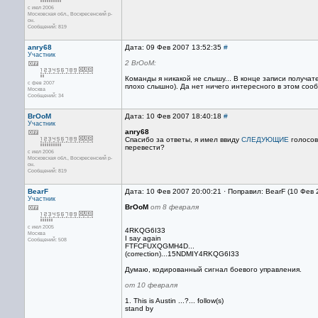
с июл 2006
Московская обл., Воскресенский р-
он.
Сообщений: 819
anry68
Дата: 09 Фев 2007 13:52:35
#
Участник
2 BrOoM:
Команды я никакой не слышу... В конце записи получат
с фев 2007
плохо слышно). Да нет ничего интересного в этом сооб
Москва
Сообщений: 34
BrOoM
Дата: 10 Фев 2007 18:40:18
#
Участник
anry68
Спасибо за ответы, я имел ввиду
СЛЕДУЮЩИЕ
голосов
перевести?
с июл 2006
Московская обл., Воскресенский р-
он.
Сообщений: 819
BearF
Дата: 10 Фев 2007 20:00:21 · Поправил: BearF (10 Фев
Участник
BrOoM
от 8 февраля
с июл 2005
4RKQG6I33
Москва
I say again
Сообщений: 508
FTFCFUXQGMH4D...
(correction)...15NDMIY4RKQG6I33
Думаю, кодированный сигнал боевого управления.
от 10 февраля
1. This is Austin ...?... follow(s)
stand by