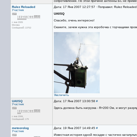
сопротивлении. По этой причине антенны БС не приме
Rulez Reloaded
Дата: 17 Янв 2007 12:27:57 · Поправил: Rulez Reloaded
Участник
UA0SQ
Спасибо, очень интересно!
с янв 2005
Москва
Скажите, зачем нужна эта коробочка с торчащими про
Сообщений: 13752
Увеличить
UA0SQ
Дата: 17 Янв 2007 13:00:58
#
Участник
Здесь должна быть нагрузка - R=200 Ом, и могут разряд
с янв 2006
Сообщений: 179
meteorolog
Дата: 19 Янв 2007 14:49:45
#
Участник
Известная история одной посадки с частично катапул