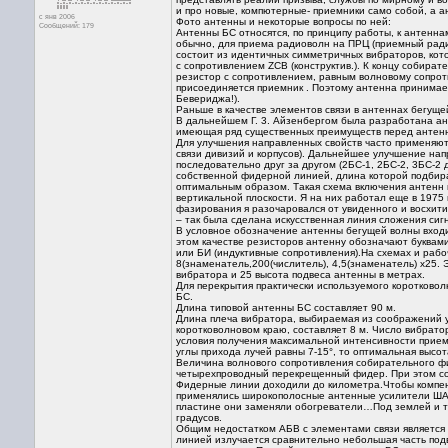
и про новые, компютерные- приемники само собой, а а
с янв 2006
Фото антенны и некоторые вопросы по ней:
Сообщений: 179
Антенны БС относятся, по принципу работы, к антенн
обычно, для приема радиоволн на ПРЦ (приемный ради
состоит из идентичных симметричных вибраторов, кот
с сопротивлением ZCB (конструктив.). К концу собир
резистор с сопротивлением, равным волновому сопрот
присоединяется приемник . Поэтому антенна принимает
Бевериджа!).
Раньше в качестве элементов связи в антеннах бегуще
В дальнейшем Г. 3. Айзенбергом была разработана ан
имеющая ряд существенных преимуществ перед антен
Для улучшения направленных свойств часто применяют
связи дивизий и корпусов). Дальнейшее улучшение на
последовательно друг за другом (2БС-1, 2БС-2, 3БС-2 
собственной фидерной линией, длина которой подбир
оптимальным образом. Такая схема включения антенн 
вертикальной плоскости. Я на них работал еще в 1975
фазирования я разочаровался от увиденного и восхити
– так была сделана искусственная линия сложения си
В условное обозначение антенны бегущей волны входит
этом качестве резисторов антенну обозначают буквам
или БИ (индуктивные сопротивления).На схемах и рабо
8(знаменатель,200(числитель), 4,5(знаменатель) х25. 
вибратора и 25 высота подвеса антенны в метрах.
Для перекрытия практически используемого коротково
БС.
Длина типовой антенны БС составляет 90 м.
Длина плеча вибратора, выбираемая из соображений 
коротковолновом краю, составляет 8 м. Число вибрат
условия получения максимальной интенсивности прием
углы прихода лучей равны 7-15°, то оптимальная высот
Величина волнового сопротивления собирательного фи
четырехпроводный перекрещенный фидер. При этом со
Фидерные линии доходили до километра.Чтобы компен
применялись широкополосные антенные усилители ША
пластине они заменяли обогреватели…Под землей и так
градусов.
Общим недостатком АБВ с элементами связи является в
линией излучается сравнительно небольшая часть под