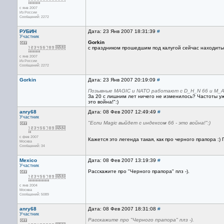
с янв 2007
Из России
Сообщений: 2272
РУБИН
Дата: 23 Янв 2007 18:31:39
#
Участник
Gorkin
с праздником прошедшим под калугой сейчас находиться 
с янв 2007
Из России
Сообщений: 2272
Gorkin
Дата: 23 Янв 2007 20:19:09
#
Позывные MAGIC и NATO работают с D_H_N 66 и M_A
За 20 с лишним лет ничего не изменилось? Частоты уж
это война!":)
anry68
Дата: 08 Фев 2007 12:49:49
#
Участник
"Если Magic выйдет с индексом 66 - это война!":)
с фев 2007
Кажется это легенда такая, как про черного прапора :
Москва
Сообщений: 34
Mexico
Дата: 08 Фев 2007 13:19:39
#
Участник
Расскажите про "Черного прапора" плз -).
с янв 2004
Москва
Сообщений: 5089
anry68
Дата: 08 Фев 2007 18:31:08
#
Участник
Расскажите про "Черного прапора" плз -).