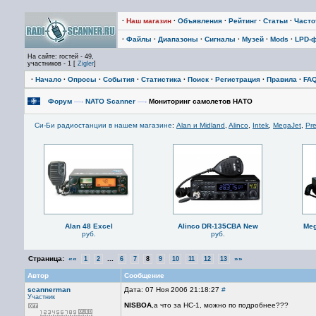
·
Наш магазин
·
Объявления
·
Рейтинг
·
Статьи
·
Част
·
Файлы
·
Диапазоны
·
Сигналы
·
Музей
·
Mods
·
LPD-
На сайте: гостей - 49,
участников - 1 [
Zigler
]
·
Начало
·
Опросы
·
События
·
Статистика
·
Поиск
·
Регистрация
·
Правила
·
FA
Форум
—›
NATO Scanner
—›
Мониторинг самолетов НАТО
Си-Би радиостанции в нашем магазине
:
Alan и Midland
,
Alinco
,
Intek
,
MegaJet
,
Pre
Alan 48 Excel
Alinco DR-135CBA New
Meg
руб.
руб.
Страница:
««
...
»»
1
2
6
7
8
9
10
11
12
13
Автор
Сообщение
scannerman
Дата: 07 Ноя 2006 21:18:27
#
Участник
NISBOA
,а что за НС-1, можно по подробнее???