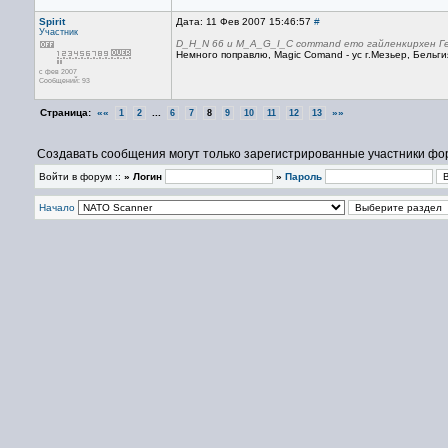
Spirit
Дата: 11 Фев 2007 15:46:57
#
Участник
D_H_N 66 и M_A_G_I_C command ето гайленкирхен Г
Немного поправлю, Magic Comand - ус г.Мезьер, Бельги
с фев 2007
Сообщений: 93
Страница:
««
...
»»
1
2
6
7
8
9
10
11
12
13
Создавать сообщения могут только зарегистрированные участники фо
Войти в форум ::
» Логин
»
Пароль
Начало