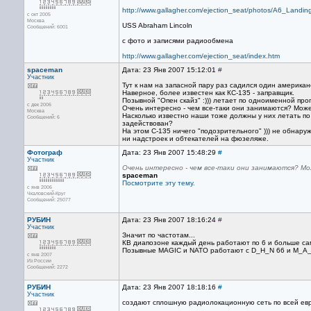
http://www.gallagher.com/ejection_seat/photos/A6_Landi
с окт 2005
Москва
USS Abraham Lincoln
Сообщений: 6001
с фото и записями радиообмена
http://www.gallagher.com/ejection_seat/index.htm
spaceman
Дата: 23 Янв 2007 15:12:01
#
Участник
Тут к нам на запасной пару раз садился один американ
Наверное, более известен как КС-135 - заправщик.
Позывной "Опен скайз" :))) летает по одноименной про
с дек 2006
Очень интересно - чем все-таки они занимаются? Може
Москва
Насколько известно наши тоже должны у них летать по
Сообщений: 6
задействован?
На этом С-135 ничего "подозрительного" ))) не обнару
ни надстроек и обтекателей на фюзеляже.
Фотограф
Дата: 23 Янв 2007 15:48:29
#
Участник
Очень интересно - чем все-таки они занимаются? М
spaceman
Посмотрите эту тему.
с янв 2006
Чкаловский-Круг
Сообщений: 25077
РУБИН
Дата: 23 Янв 2007 18:16:24
#
Участник
Значит по частотам...
КВ диапозоне каждый день работают по 6 и больше сам
Позывные MAGIC и NATO работают с D_H_N 66 и M_A_
с янв 2007
Из России
Сообщений: 2272
РУБИН
Дата: 23 Янв 2007 18:18:16
#
Участник
создают сплошную радиолокационную сеть по всей евр