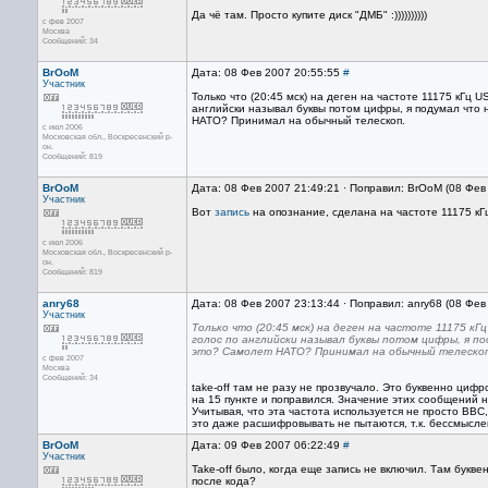
Да чё там. Просто купите диск "ДМБ" :))))))))))
с фев 2007
Москва
Сообщений: 34
BrOoM
Дата: 08 Фев 2007 20:55:55
#
Участник
Только что (20:45 мск) на деген на частоте 11175 кГц
английски называл буквы потом цифры, я подумал что н
НАТО? Принимал на обычный телескоп.
с июл 2006
Московская обл., Воскресенский р-
он.
Сообщений: 819
BrOoM
Дата: 08 Фев 2007 21:49:21 · Поправил: BrOoM (08 Фев
Участник
Вот
запись
на опознание, сделана на частоте 11175 кГ
с июл 2006
Московская обл., Воскресенский р-
он.
Сообщений: 819
anry68
Дата: 08 Фев 2007 23:13:44 · Поправил: anry68 (08 Фев
Участник
Только что (20:45 мск) на деген на частоте 11175 к
голос по английски называл буквы потом цифры, я по
это? Самолет НАТО? Принимал на обычный телеско
с фев 2007
Москва
Сообщений: 34
take-off там не разу не прозвучало. Это буквенно циф
на 15 пункте и поправился. Значение этих сообщений н
Учитывая, что эта частота используется не просто ВВС
это даже расшифровывать не пытаются, т.к. бессмысле
BrOoM
Дата: 09 Фев 2007 06:22:49
#
Участник
Take-off было, когда еще запись не включил. Там букве
после кода?