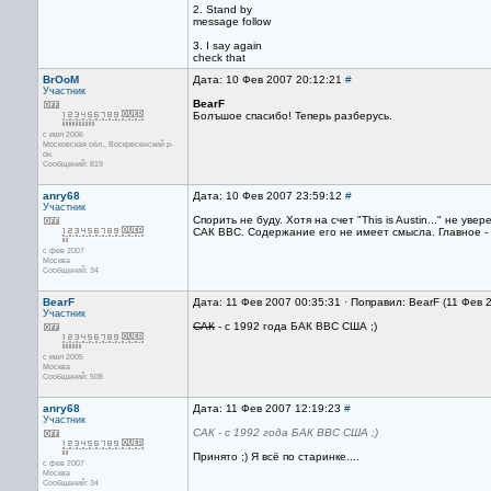
2. Stand by
message follow
3. I say again
check that
BrOoM
Дата: 10 Фев 2007 20:12:21
#
Участник
BearF
Болъшое спасибо! Теперь разберусь.
с июл 2006
Московская обл., Воскресенский р-
он.
Сообщений: 819
anry68
Дата: 10 Фев 2007 23:59:12
#
Участник
Спорить не буду. Хотя на счет "This is Austin..." не у
САК ВВС. Содержание его не имеет смысла. Главное - 
с фев 2007
Москва
Сообщений: 34
BearF
Дата: 11 Фев 2007 00:35:31 · Поправил: BearF (11 Фев 
Участник
САК
- с 1992 года БАК ВВС США ;)
с июл 2005
Москва
Сообщений: 508
anry68
Дата: 11 Фев 2007 12:19:23
#
Участник
САК - с 1992 года БАК ВВС США ;)
Принято ;) Я всё по старинке....
с фев 2007
Москва
Сообщений: 34