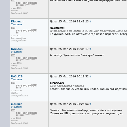
Интересно а не связана ли данная перетрубация с ав
с мая 2009
Москва
Сообщений: 6837
Klugman
Дата: 25 Мар 2016 18:41:23
#
Участник
Nabludatel
Интересно а не связана ли данная перетрубация с 
не думаю, ATIS на автомат с год назад перевели, тепе
с сен 2007
Ростов-на-Дону
Сообщений: 407
UA3UCS
Дата: 25 Мар 2016 19:36:17
#
Участник
А погоду Пулково пока "вживую" читают.
с мая 2010
LO06qu
Сообщений: 1353
UA3UCS
Дата: 25 Мар 2016 20:17:52
#
Участник
SPEAKER
Сию прослушал попугая
Кстати, вполне симпатичный голос. Только вот идет ка
с мая 2010
LO06qu
Сообщений: 1353
marquis
Дата: 25 Мар 2016 21:26:54
#
Участник
Записал бы хоть кто-нибудь, вместе бы и послушали.
У меня на КВ одни помехи в городе последние годы.
с окт 2006
Москва
Сообщений: 6509