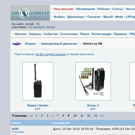
·
Наш магазин
·
Объявления
·
Рейтинг
·
Статьи
·
Част
·
Файлы
·
Диапазоны
·
Сигналы
·
Музей
·
Mods
·
LPD-
На сайте: гостей - 73,
участников - 2 [
deepaer0
,
Menjo
]
·
Начало
·
Опросы
·
События
·
Статистика
·
Поиск
·
Регистрация
·
Правила
·
FA
Форум
—›
Авиационный диапазон
—›
Volmet на КВ
Портативные
Си-Би радиостанции
в нашем магазине
Беркут Hunter
Егерь 3
P
руб.
руб.
Страница:
««
...
»»
1
2
3
7
8
9
10
11
12
13
Автор
Сообщение
AOR
Дата: 13 Окт 2014 18:55:19 · Поправил: AOR (13 Окт 2
Участник