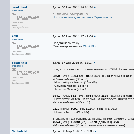
cemichael
Дата: 08 Ноя 2014 16:04:24
#
Участник
А что так, бастуют? :)
Погода на авиадиапазоне - Страница 39
с июн 2009
озеро
Сообщений: 3919
AOR
Дата: 16 Ноя 2014 17:49:06
#
Участник
Продолжаем тему
Сыктывкар метео на
2869 КГц
с окт 2003
Сообщений: 14675
cemichael
Дата: 17 Дек 2015 07:13:17
#
Участник
Все, что осталось от отечественного ВОЛМЕТа на сег
2869
(ночь),
6693
(к/с),
8888
(к/с),
11318
(день) кГц USB
с июн 2009
- Сивкар-Метео (00 и 30)
озеро
- Новосибирск-Метео (10 и 40)
Сообщений: 3919
- Самара-Метео (15 и 45)
- Тюмень-Метео (20 и 50)
2941
(ночь),
6617
(к/с),
8939
(к/с),
11297
(день) кГц USB
- Петербург-Метео (35 только на круглосуточных частот
- Ростов-Метео - (25 и 55)
3116
(ночь),
5691
(к/с),
13267
(день) кГц USB
- Иркутск-Метео (25 и 55)
В справочниках появилось Москва-Метео, работу станц
4663
(ночь),
10090
(к/с),
13279
(день) кГц USB
- Москва-Метео (25 и 55, вещание на английском)
Nabludatel
Дата: 08 Мар 2016 10:53:05
#