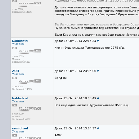
Киренска нет много-много лет! В h25-35 и h55-05 в
Да, мне уже знакома эта информация, сомнения бьли с
с окт 2003
соответствовал список городов, причем Киренск было у
Сообщений: 14675
погоду по Магадану и Якутску "передали" Иркутск-мет
Вы бы потратили минуту времени и дослушали до ко
Ну за кого вы меня принимаете)) Естественно слушал 
Если Киренска нет, значит там вообще только Иркутск 
Nabludatel
Дата: 16 Окт 2014 22:16:34
#
Участник
Кто-нибудь слышал Туруханск-метео 2275 кГц.
с мая 2009
Москва
Сообщений: 6837
AOR
Дата: 16 Окт 2014 23:06:00
#
Участник
Вряд ли.
с окт 2003
Сообщений: 14675
Nabludatel
Дата: 20 Окт 2014 18:45:49
#
Участник
Вот еще одна частота Туруханск-метео 3585 кГц.
с мая 2009
Москва
Сообщений: 6837
cemichael
Дата: 28 Окт 2014 13:34:37
#
Участник
AOR