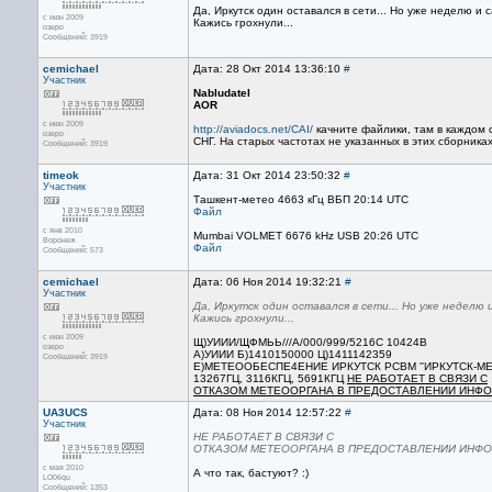
Да, Иркутск один оставался в сети... Но уже неделю и 
с июн 2009
Кажись грохнули...
озеро
Сообщений: 3919
cemichael
Дата: 28 Окт 2014 13:36:10
#
Участник
Nabludatel
AOR
с июн 2009
http://aviadocs.net/CAI/
качните файлики, там в каждом 
озеро
СНГ. На старых частотах не указанных в этих сборника
Сообщений: 3919
timeok
Дата: 31 Окт 2014 23:50:32
#
Участник
Ташкент-метео 4663 кГц ВБП 20:14 UTC
Файл
с янв 2010
Mumbai VOLMET 6676 kHz USB 20:26 UTC
Воронеж
Файл
Сообщений: 573
cemichael
Дата: 06 Ноя 2014 19:32:21
#
Участник
Да, Иркутск один оставался в сети... Но уже неделю 
Кажись грохнули...
с июн 2009
Щ)УИИИ/ЩФМЬЬ///А/000/999/5216С 10424В
озеро
А)УИИИ Б)1410150000 Ц)1411142359
Сообщений: 3919
Е)МЕТЕООБЕСПЕ4ЕНИЕ ИРКУТСК РСВМ ''ИРКУТСК-МЕ
13267ГЦ, 3116КГЦ, 5691КГЦ
НЕ РАБОТАЕТ В СВЯЗИ С
ОТКАЗОМ МЕТЕООРГАНА В ПРЕДОСТАВЛЕНИИ ИНФ
UA3UCS
Дата: 08 Ноя 2014 12:57:22
#
Участник
НЕ РАБОТАЕТ В СВЯЗИ С
ОТКАЗОМ МЕТЕООРГАНА В ПРЕДОСТАВЛЕНИИ ИНФО
с мая 2010
А что так, бастуют? :)
LO06qu
Сообщений: 1353