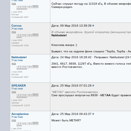
Участник
Сейчас слушал погоду на 11318 кГц. В объеме микрофо
Самара-радио.
с мая 2009
Москва
Сообщений: 6837
Corvus
Дата: 09 Мар 2016 13:39:39
#
Участник
В объеме микрофона, другой оператор (женщина) про
Nabludatel
с мая 2003
Самара
Классика жанра :)
Сообщений: 3258
Бывает, что на заднем фоне слышно "Торба, Торба - А
Nabludatel
Дата: 24 Мар 2016 18:28:42 · Поправил: Nabludatel (24
Участник
2941, 6617, 8939, 11297 кГц. Вместо живого голоса т
вместо Ростов-метео.
с мая 2009
Москва
Сообщений: 6837
SPEAKER
Дата: 25 Мар 2016 07:01:29
#
Участник
"МЕТАО" вместо Ростов-метео.
Сию прослушал попугая на 8939 - МЕТ
АА
будет правил
с фев 2007
Арктика
Сообщений: 10278
Aeroplanino
Дата: 25 Мар 2016 09:43:37
#
Участник
Может быть METAR?
с дек 2004