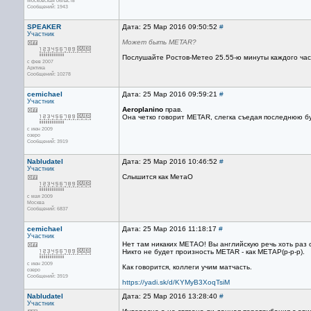
Московская область
Сообщений: 1943
SPEAKER
Дата: 25 Мар 2016 09:50:52
#
Участник
Может быть METAR?
Послушайте Ростов-Метео 25.55-ю минуты каждого часа
с фев 2007
Арктика
Сообщений: 10278
cemichael
Дата: 25 Мар 2016 09:59:21
#
Участник
Aeroplanino
прав.
Она четко говорит METAR, слегка съедая последнюю бу
с июн 2009
озеро
Сообщений: 3919
Nabludatel
Дата: 25 Мар 2016 10:46:52
#
Участник
Слышится как МетаО
с мая 2009
Москва
Сообщений: 6837
cemichael
Дата: 25 Мар 2016 11:18:17
#
Участник
Нет там никаких МЕТАО! Вы английскую речь хоть раз
Никто не будет произность METAR - как МЕТАР(р-р-р).
с июн 2009
Как говорится, коллеги учим матчасть.
озеро
Сообщений: 3919
https://yadi.sk/d/KYMyB3XoqTsiM
Nabludatel
Дата: 25 Мар 2016 13:28:40
#
Участник