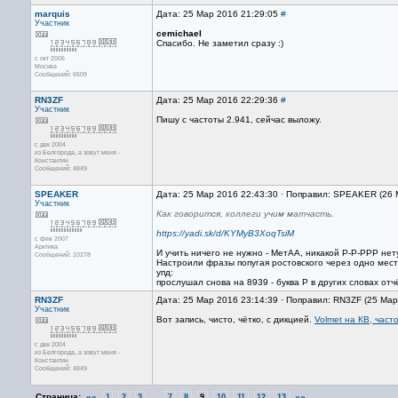
marquis
Дата: 25 Мар 2016 21:29:05
#
Участник
cemichael
Спасибо. Не заметил сразу :)
с окт 2006
Москва
Сообщений: 6509
RN3ZF
Дата: 25 Мар 2016 22:29:36
#
Участник
Пишу с частоты 2.941, сейчас выложу.
с дек 2004
из Белгорода, а зовут меня -
Константин
Сообщений: 4849
SPEAKER
Дата: 25 Мар 2016 22:43:30 · Поправил: SPEAKER (26 
Участник
Как говорится, коллеги учим матчасть.
https://yadi.sk/d/KYMyB3XoqTsiM
с фев 2007
Арктика
И учить ничего не нужно - МетАА, никакой Р-Р-РРР нет
Сообщений: 10278
Настроили фразы попугая ростовского через одно мест
упд:
прослушал снова на 8939 - буква Р в других словах от
RN3ZF
Дата: 25 Мар 2016 23:14:39 · Поправил: RN3ZF (25 Мар
Участник
Вот запись, чисто, чётко, с дикцией.
Volmet на КВ, част
с дек 2004
из Белгорода, а зовут меня -
Константин
Сообщений: 4849
Страница:
««
...
»»
1
2
3
7
8
9
10
11
12
13