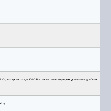
865 кГц, там прогнозы для ЮФО России частенько передают, довольно подробные
?:-)