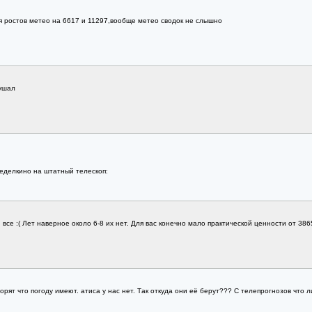
я ростов метео на 6617 и 11297,вообще метео сводок не слышно
лушал
еделкино на штатный телескоп:
 все :( Лет наверное около 6-8 их нет. Для вас конечно мало практической ценности от 3
рят что погоду имеют. атиса у нас нет. Так откуда они её берут??? С телепрогнозов что ли