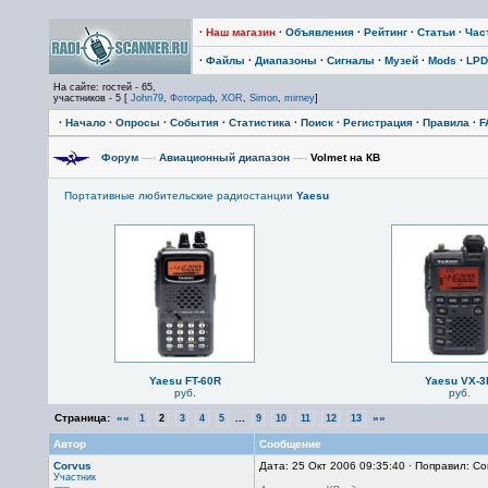
·
Наш магазин
·
Объявления
·
Рейтинг
·
Статьи
·
Час
·
Файлы
·
Диапазоны
·
Сигналы
·
Музей
·
Mods
·
LPD
На сайте: гостей - 65,
участников - 5 [
John79
,
Фотограф
,
XOR
,
Simon
,
mirney
]
·
Начало
·
Опросы
·
События
·
Статистика
·
Поиск
·
Регистрация
·
Правила
·
F
Форум
—›
Авиационный диапазон
—›
Volmet на КВ
Портативные любительские радиостанции
Yaesu
Yaesu FT-60R
Yaesu VX-3
руб.
руб.
Страница:
««
...
»»
1
2
3
4
5
9
10
11
12
13
Автор
Сообщение
Corvus
Дата: 25 Окт 2006 09:35:40 · Поправил: Co
Участник