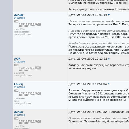
Вылетели по плохому прогнозу, и в течени
Теперь придётся по самолётным КВ-каналам
ЗигЗаг
Дата: 25 Окт 2006 10:01:16
#
Участник
На каком типе летаете, как далеко и ка
Теперь ни на каком, раньше на Як-40. По 
с апр 2006
А вообще экипажи охотно пользовались э
Нижневартовск
Я тут где-то приводил пример, когда борт
Сообщений: 2933
прохождении, принять на УКВ за 3000 км на
чтобы быть в курсе, не придётся ли на з
Перед запросом разрешения снижения с эш
до посадки погода испортилась, что им де
Не логично. А вот перед снижением- самое
AOR
Дата: 25 Окт 2006 10:13:22
#
Участник
Когда у нас были очередные перелеты, слу
запасной аэродром.
с окт 2003
Сообщений: 14675
Гонец
Дата: 25 Окт 2006 11:51:04
#
Участник
А какое оборудование используется для V
большая. Часто на 2941 слышно намного 
поддержим тему, пока вопрос обсуждения 
с июл 2004
много буржуйских. Но они не интересны.
Киев
Сообщений: 4325
ЗигЗаг
Дата: 25 Окт 2006 11:53:32 · Поправил: Зи
Участник
Остались по моим наблюдениям только П
Принимаю Тюмень-Метео, Новосибирск-Ме
с апр 2006
Нижневартовск