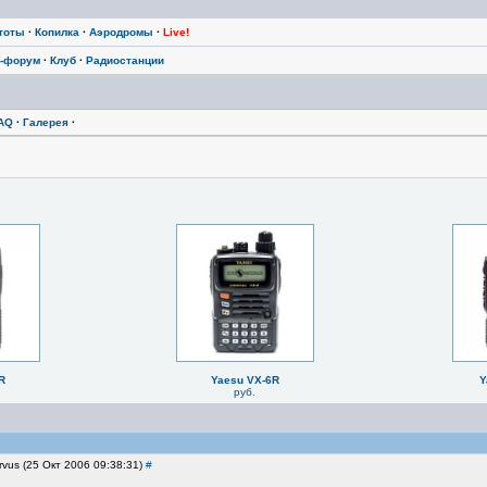
тоты
·
Копилка
·
Аэродромы
·
Live!
-форум
·
Клуб
·
Радиостанции
AQ
·
Галерея
·
R
Yaesu VX-6R
Y
руб.
rvus (25 Окт 2006 09:38:31)
#