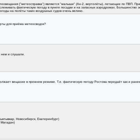
вещания ("метеосправка") являются "малыши" (Ан-2, вертолёты), летающие по ПВП. При да
тслеживать фактическую погоду в пункте посадки и на запасных аэродромах. Большинство эк
огоды на полёты таких воздушных судов очень велико.
орты для приёма метеосводок?
 нем и слушали.
должает вещание в прежнем режиме. Т.е. фактическую погоду Ростова передаёт как и ране
ыктывкар, Новосибирск, Екатеринбург)
 Магадан)