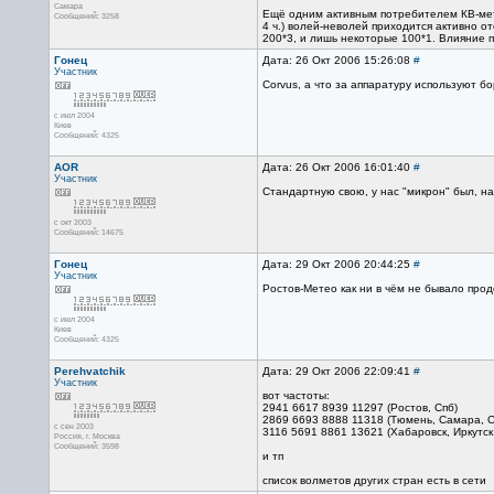
Самара
Ещё одним активным потребителем КВ-метео
Сообщений: 3258
4 ч.) волей-неволей приходится активно о
200*3, и лишь некоторые 100*1. Влияние п
Гонец
Дата: 26 Окт 2006 15:26:08
#
Участник
Corvus, а что за аппаратуру используют б
с июл 2004
Киев
Сообщений: 4325
AOR
Дата: 26 Окт 2006 16:01:40
#
Участник
Стандартную свою, у нас "микрон" был, на
с окт 2003
Сообщений: 14675
Гонец
Дата: 29 Окт 2006 20:44:25
#
Участник
Ростов-Метео как ни в чём не бывало про
с июл 2004
Киев
Сообщений: 4325
Perehvatchik
Дата: 29 Окт 2006 22:09:41
#
Участник
вот частоты:
2941 6617 8939 11297 (Ростов, Спб)
2869 6693 8888 11318 (Тюмень, Самара, С
с сен 2003
3116 5691 8861 13621 (Хабаровск, Иркутск
Россия, г. Москва
Сообщений: 3598
и тп
список волметов других стран есть в сети