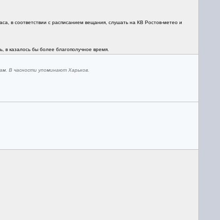
са, в соответствии с расписанием вещания, слушать на КВ Ростов-метео и
ь, в казалось бы более благополучное время.
ам. В часности упоминают Харьков.