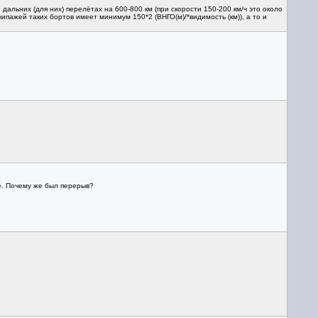
льних (для них) перелётах на 600-800 км (при скорости 150-200 км/ч это около
ипажей таких бортов имеет минимум 150*2 (ВНГО(м)/*видимость (км)), а то и
е. Почему же был перерыв?