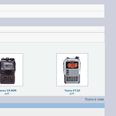
aesu VX-8DR
Yaesu FT-1D
руб.
руб.
Поиск в теме