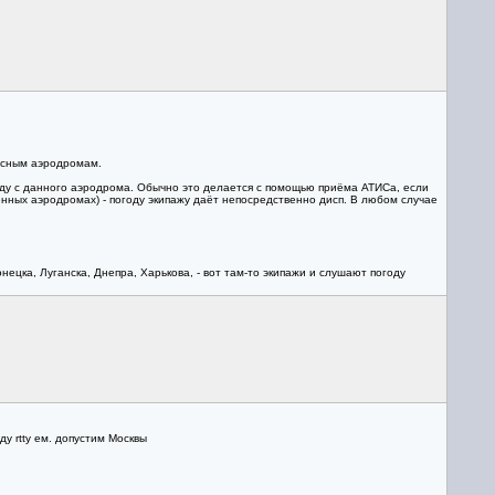
пасным аэродромам.
году с данного аэродрома. Обычно это делается с помощью приёма АТИСа, если
оенных аэродромах) - погоду экипажу даёт непосредственно дисп. В любом случае
цка, Луганска, Днепра, Харькова, - вот там-то экипажи и слушают погоду
у rtty ем. допустим Москвы