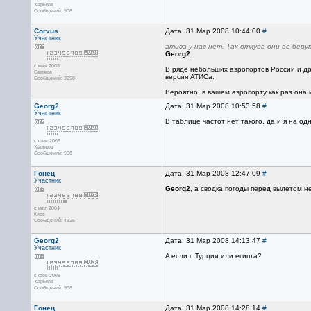
Харьков
Сообщений: 908
Corvus
Дата: 31 Мар 2008 10:44:00
#
Участник
атиса у нас нет. Так откуда они её беру
Georg2
с мая 2003
В ряде небольших аэропортов России и дру
Самара
версия АТИСа.
Сообщений: 3258
Вероятно, в вашем аэропорту как раз она 
Georg2
Дата: 31 Мар 2008 10:53:58
#
Участник
B таблице частот нет такого. да и я на о
с фев 2008
Харьков
Сообщений: 908
Гонец
Дата: 31 Мар 2008 12:47:09
#
Участник
Georg2
, а сводка погоды перед вылетом н
с июл 2004
Киев
Сообщений: 4325
Georg2
Дата: 31 Мар 2008 14:13:47
#
Участник
A если с Турции или египта?
с фев 2008
Харьков
Сообщений: 908
Гонец
Дата: 31 Мар 2008 14:28:14
#