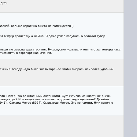
одить.
авкой, больше керосина в него не помещается :)
чил в эфир трансляцию АТИСа. Я даже успел подумать о великом супер
ьше им смысла дергаться нет. Ну допустим услышали они, что за полтора часа
аться опять в аэропорт назначения?
значения, погоду надо было знать заранее чтобы выбрать наиболее удобный
теля. Наверняка со штатными антеннами. Субъективно мощность не очень
радиоцентра? Или вещанием занимается другое подразделение? Давайте
41) , Самара-Метео (895?), Сыктывкар-Метео. Это по памяти. Ну и конечно