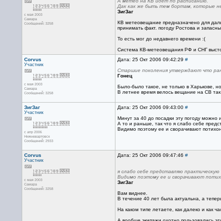
А метео на КВ идет по расписанию.
Дак как же быть тем бортам, которые н
ЗигЗаг
с мая 2003
Самара
КВ метеовещание предназначено для дальн
Сообщений: 3258
принимать факт. погоду Ростова и запасны
То есть мог до недавнего времени :(
Система КВ-метеовещания РФ и СНГ выстоял
Corvus
Дата: 25 Окт 2006 09:42:29
#
Участник
Старшие поколения утверждают что ране
Гонец
с мая 2003
Было-было такое, не только в Харькове, но
Самара
В летнее время велось вещание на СВ та
Сообщений: 3258
ЗигЗаг
Дата: 25 Окт 2006 09:43:00
#
Участник
Минут за 40 до посадки эту погоду можно 
А то и раньше, так что я слабо себе пред
Видимо поэтому ее и сворачивают потихонь
с апр 2006
Нижневартовск
Сообщений: 2933
Corvus
Дата: 25 Окт 2006 09:47:46
#
Участник
я слабо себе представляю практическую
Видимо поэтому ее и сворачивают потихо
с мая 2003
ЗигЗаг
Самара
Сообщений: 3258
Вам виднее.
В течение 40 лет была актуальна, а тепер
На каком типе летаете, как далеко и как ча
А вообще экипажи охотно пользовались это