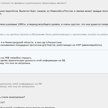
е попали по времени в расписание трансляции метео?
их перелётов. Вылетел борт, скажем, из Новосиба в Ростов, и экипаж может каждые полча
х.
а в роковые 1990-е, в период всеобщего развла, и очень грустно, что она рушится тепер
е и на средних волнах в АМ режиме были радиостанции с прогнозами погоды по район
 и в Нижегородской области, и кое-где в Казахстане.
к называемых площадных прогнозов для бортов, работающих на АХР (авиахимработы).
и на УКВ спокойно слушать.
ставляю практическую ценность этой информации на КВ.
ку, что она не актуальна.
 ценность этой информации на КВ.
ньку, что она не актуальна
ь стала неактуальна?
сто?
й услугой, особенно когда погода на пределе.