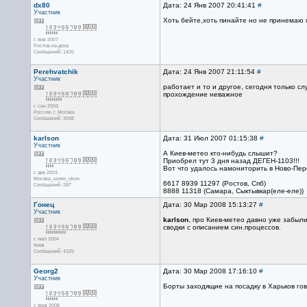
dx80
Дата: 24 Янв 2007 20:41:41
#
Участник
Хоть бейте,хоть пинайте но не принемаю 
с янв 2007
Ростов-на-дону
Сообщений: 1420
Perehvatchik
Дата: 24 Янв 2007 21:11:54
#
Участник
работает и то и другое, сегодня только с
прохождение неважное
с сен 2003
Россия, г. Москва
Сообщений: 3598
karlson
Дата: 31 Июл 2007 01:15:38
#
Участник
А Киев-метео кто-нибудь слышит?
Приобрел тут 3 дня назад ДЕГЕН-1103!!!
Вот что удалось намониторить в Ново-Пер
с дек 2003
Москва_uuww_ukoo
6617 8939 11297 (Ростов, Спб)
Сообщений: 287
8888 11318 (Самара, Сыктывкар(еле-еле))
Гонец
Дата: 30 Мар 2008 15:13:27
#
Участник
karlson
, про Киев-метео давно уже забыли
сводки с описанием син.процессов.
с июл 2004
Киев
Сообщений: 4325
Georg2
Дата: 30 Мар 2008 17:16:10
#
Участник
Борты заходящие на посадку в Харьков гово
с фев 2008