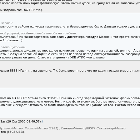
е всего полёта мониторят фактическую, чтобы быть в курсе, не придётся ли на запасной ух
 запрашивать (4712 и т.п.).
к часто?
дальности- в районе полутора тысяч перелеты безпосадочные были. Дальше только с дозапр
той услугой, особенно когда погода на пределе.
, вылетавший из Нижневартовска запросил у диспетчера погоду в Москве и тот просто вклю
 10 баллов! :)
апасной уходить.
елона экипаж слушает метео, далее принимает решение идти на запасной, или нет. А ран
лать? Сразу на запасной идти? А если через пол часа погода опять устаканилась, возвращ
 время узнать как дела, благо в это время на УКВ АТИС уже слышно.
шали 8888 КГц и т.п. на эшелоне. Т.к. была вероятность что не дадут посадку в месте на
olmet на КВ в СНГ? Что-то типа "Вяза"? Слышно иногда характерный "оттенок" формирова
громче радиохулиганов, чем метео. Нет ли где фото в сети любого метеорологического 
жив ещё и вещает. Остались по моим наблюдениям только Пулково-Метео, Ростов-Метео (89
гЗаг (26 Окт 2006 08:46:57)
#
улково-Метео, Ростов-Метео (8941) , Самара-Метео (895?), Сыктывкар-Метео.
тео (6698 USB).