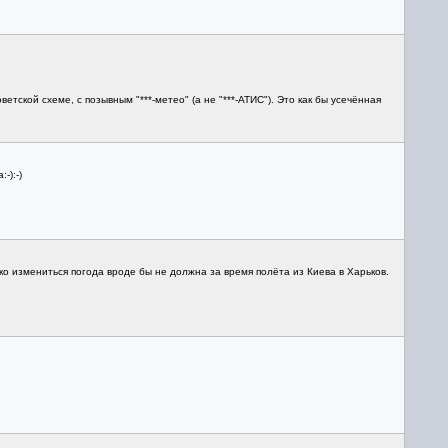
кой схеме, с позывным "***-метео" (а не "***-АТИС"). Это как бы усечённая
-):-)
ко измениться погода вроде бы не должна за время полёта из Киева в Харьков.