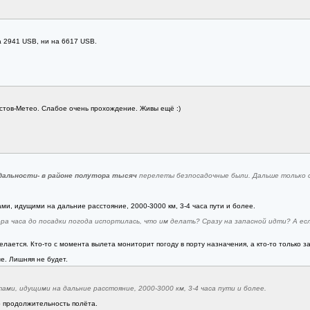
 2941 USB, ни на 6617 USB.
стов-Метео. Слабое очень прохождение. Живы ещё :)
дальности- в районе полутора тысяч
перелеты безпосадочные были. Дальше только с 
ми, идущими на дальние расстояние, 2000-3000 км, 3-4 часа пути и более.
ра часа до посадки погода испортилась, что им делать? Сразу на запасной идти? А ес
 делается. Кто-то с момента вылета мониторит погоду в порту назначения, а кто-то только 
. Лишняя не будет.
ами, идущими на дальние расстояние, 2000-3000 км, 3-4 часа пути и более.
о продолжительность полёта.