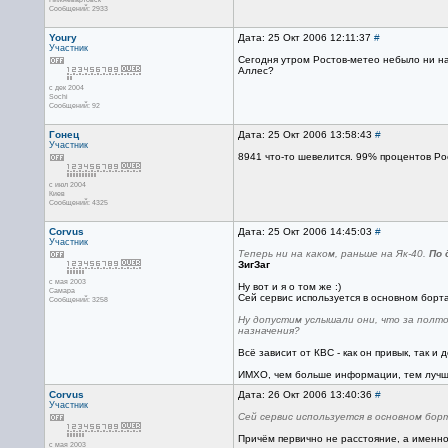
Сообщений: 2933
Youry
Дата: 25 Окт 2006 12:11:37
#
Участник
Сегодня утром Ростов-метео небыло ни на
Аллес?
с дек 2004
Sochi
Сообщений: 92
Гонец
Дата: 25 Окт 2006 13:58:43
#
Участник
8941 что-то шевелится. 99% процентов Ро
с июл 2004
Киев
Сообщений: 4325
Corvus
Дата: 25 Окт 2006 14:45:03
#
Участник
Теперь ни на каком, раньше на Як-40.
По 
ЗигЗаг
с мая 2003
Ну вот и я о том же :)
Самара
Сей сервис используется в основном борта
Сообщений: 3258
Ну допустим услышали они, что за полто
назначения?
Всё зависит от КВС - как он привык, так и
ИМХО, чем больше информации, тем лучше
Corvus
Дата: 26 Окт 2006 13:40:36
#
Участник
Сей сервис используется в основном борт
Причём первично не расстояние, а именн
с мая 2003