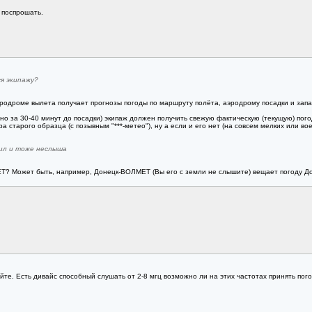
 поспрошать.
я экипажу?
эродроме вылета получает прогнозы погоды по маршруту полёта, аэродрому посадки и за
чно за 30-40 минут до посадки) экипаж должен получить свежую фактическую (текущую) по
а старого образца (с позывным "***-метео"), ну а если и его нет (на совсем мелких или в
ил и тоже неслыша
? Может быть, например, Донецк-ВОЛМЕТ (Вы его с земли не слышите) вещает погоду Доне
йте. Есть дивайс способный слушать от 2-8 мгц возможно ли на этих частотах принять погод