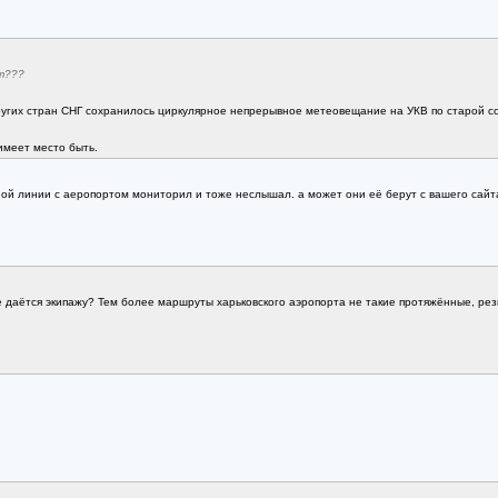
т???
гих стран СНГ сохранилось циркулярное непрерывное метеовещание на УКВ по старой советс
имеет место быть.
дной линии с аеропортом мониторил и тоже неслышал. а может они её берут с вашего сайта:
е даётся экипажу? Тем более маршруты харьковского аэропорта не такие протяжённые, рез