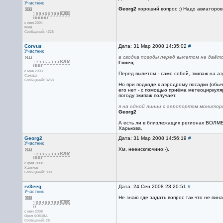
Участник
Georg2
хороший вопрос :) Надо авиаторов
с июл 2004
Киев
Сообщений: 4325
Corvus
Дата: 31 Мар 2008 14:35:02
#
Участник
а сводка погоды перед вылетом не даётс
Гонец
с мая 2003
Перед вылетом - само собой, экипаж на а
Самара
Сообщений: 3258
Но при подходе к аэродрому посадки (обы
его нет - с помощью приёма метеоциркуляр
погоду экипаж получает.
я на одной линии с аеропортом монитор
Georg2
А есть ли в близлежащих регионах ВОЛМЕТ
Харькова.
Georg2
Дата: 31 Мар 2008 14:56:19
#
Участник
Хм, нееисключино:-).
с фев 2008
Харьков
Сообщений: 908
rv3eeg
Дата: 24 Сен 2008 23:20:51
#
Участник
Не знаю где задать вопрос так что не пина
с июн 2008
Орел KO83BA
Сообщений: 28