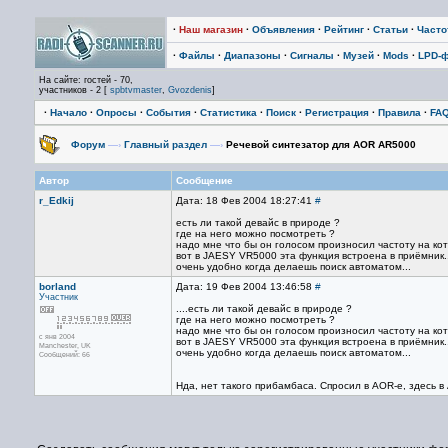
·
Наш магазин
·
Объявления
·
Рейтинг
·
Статьи
·
Част
·
Файлы
·
Диапазоны
·
Сигналы
·
Музей
·
Mods
·
LPD-
На сайте: гостей - 70,
участников - 2 [
spbtvmaster
,
Gvozdenis
]
·
Начало
·
Опросы
·
События
·
Статистика
·
Поиск
·
Регистрация
·
Правила
·
FA
Форум
—›
Главный раздел
—›
Речевой синтезатор для AOR AR5000
Автор
Сообщение
r_Edkij
Дата: 18 Фев 2004 18:27:41
#
есть ли такой девайс в природе ?
где на него можно посмотреть ?
надо мне что бы он голосом произносил частоту на ко
вот в JAESY VR5000 эта функция встроена в приёмник..
очень удобно когда делаешь поиск автоматом...
borland
Дата: 19 Фев 2004 13:46:58
#
Участник
....есть ли такой девайс в природе ?
где на него можно посмотреть ?
надо мне что бы он голосом произносил частоту на ко
с янв 2004
вот в JAESY VR5000 эта функция встроена в приёмник..
Manchester, UK
очень удобно когда делаешь поиск автоматом...
Сообщений: 66
Нда, нет такого прибамбаса. Спросил в AOR-е, здесь в