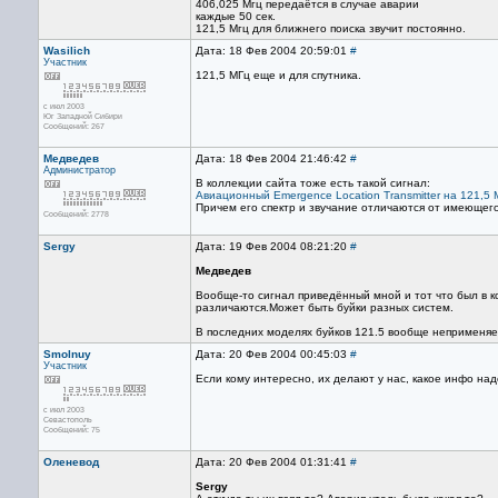
406,025 Мгц передаётся в случае аварии
каждые 50 сек.
121,5 Мгц для ближнего поиска звучит постоянно.
Wasilich
Дата: 18 Фев 2004 20:59:01
#
Участник
121,5 МГц еще и для спутника.
с июл 2003
Юг Западной Сибири
Сообщений: 267
Медведев
Дата: 18 Фев 2004 21:46:42
#
Администратор
В коллекции сайта тоже есть такой сигнал:
Авиационный Emergence Location Transmitter на 121,5 
Причем его спектр и звучание отличаются от имеющего
Сообщений: 2778
Sergy
Дата: 19 Фев 2004 08:21:20
#
Медведев
Вообще-то сигнал приведённый мной и тот что был в к
различаются.Может быть буйки разных систем.
В последних моделях буйков 121.5 вообще неприменяе
Smolnuy
Дата: 20 Фев 2004 00:45:03
#
Участник
Если кому интересно, их делают у нас, какое инфо над
с июл 2003
Севастополь
Сообщений: 75
Оленевод
Дата: 20 Фев 2004 01:31:41
#
Sergy