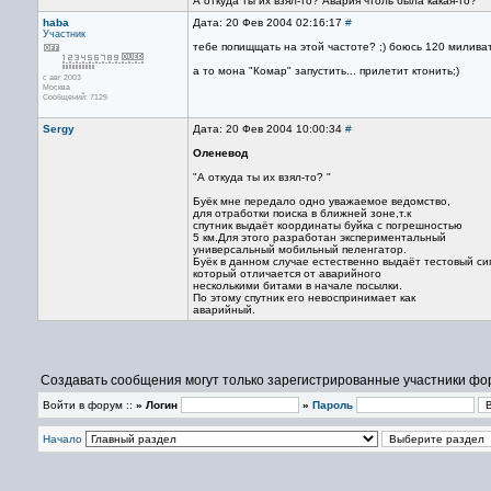
А откуда ты их взял-то? Авария чтоль была какая-то?
haba
Дата: 20 Фев 2004 02:16:17
#
Участник
тебе попищщать на этой частоте? ;) боюсь 120 милива
а то мона "Комар" запустить... прилетит ктонить;)
с авг 2003
Москва
Сообщений: 7129
Sergy
Дата: 20 Фев 2004 10:00:34
#
Оленевод
"А откуда ты их взял-то? "
Буёк мне передало одно уважаемое ведомство,
для отработки поиска в ближней зоне,т.к
спутник выдаёт координаты буйка с погрешностью
5 км.Для этого разработан экспериментальный
универсальный мобильный пеленгатор.
Буёк в данном случае естественно выдаёт тестовый си
который отличается от аварийного
несколькими битами в начале посылки.
По этому спутник его невоспринимает как
аварийный.
Создавать сообщения могут только зарегистрированные участники фо
Войти в форум ::
» Логин
»
Пароль
Начало