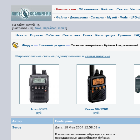
·
Наш магазин
·
Объявления
·
Рейтинг
·
Статьи
·
Част
·
Файлы
·
Диапазоны
·
Сигналы
·
Музей
·
Mods
·
LPD-
На сайте: гостей - 57,
участников - 3 [
Хайо
,
Серый646
,
morze
]
·
Начало
·
Опросы
·
События
·
Статистика
·
Поиск
·
Регистрация
·
Правила
·
FA
Форум
—›
Главный раздел
—›
Сигналы аварийных буйков kospas-sarsat
Широкополосные связные радиоприемники в
нашем магазине
Icom IC-R6
Yaesu VR-120D
руб.
руб.
Автор
Сообщение
Sergy
Дата: 18 Фев 2004 12:58:59
#
В копилке выложены образцы сигналов
передаваемых аварийными буйками.