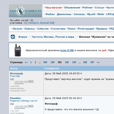
·
Наш магазин
·
Объявления
·
Рейтинг
·
Статьи
·
Част
·
Файлы
·
Диапазоны
·
Сигналы
·
Музей
·
Mods
·
LPD-
На сайте: гостей - 51,
участников - 2 [
mikhalych
,
Евгений 444
]
·
Начало
·
Опросы
·
События
·
Статистика
·
Поиск
·
Регистрация
·
Правила
·
FA
Форум
—›
Частоты Москвы, России и мира
—›
Военная "Жужжалка" на час
Широкополосный приемник
Icom IC-R6
в нашем магазине за
руб.
Офиц
Страница:
««
...
...
»»
1
2
189
190
191
192
193
196
197
Автор
Сообщение
Фотограф
Дата: 28 Май 2025 19:45:53
#
Участник
Представил "картину маслом": сидят мужики на "жужжал
с янв 2006
Чкаловский-Круг
Сообщений: 25077
Stumbler
Дата: 29 Май 2025 00:19:18
#
Редактор
таблицы частот
Фотограф
А представьте, что это вполне реально! =)))
с авг 2005
Санкт-Петербург