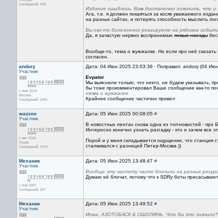
Сообщений: 439
Издание ошиблось, Вам достаточно пояснить, что и
Ага, т.е. я должен покаяться за косяк уважаемого изд
на разных сайтах, и потерять способность мыслить лог
Вы как-то болезненно реагируете на рядовое событи
Да, я зачастую нервно воспринимаю
левые наезды
бесп
Вообще-то, тема о жужжалке. Но если про неё сказать 
согласен.
andory
Дата: 04 Июн 2025 23:03:36 · Поправил: andory (04 Ию
Участник
Evpator
Мы выяснили только, что некто, не будем указывать, пр
бы тоже прокомментировал Ваше сообщение как-то пох
с июн 2015
тема о жужжалке
Москва
Крайнее сообщение частично привел
Сообщений: 2491
wazzoo
Дата: 05 Июн 2025 00:08:05
#
Участник
В новостных лентах снова одна из топ-новостей - про 
Интересно конечно узнать разгадку - кто и зачем все э
с авг 2016
Порой и у меня складывается ощущение, что станция ста
Псков
сталкивался с разницей Питер-Москва ))
Сообщений: 7674
Механик
Дата: 05 Июн 2025 13:48:47
#
Участник
Вообще эту частоту часто блочили на разных ресур
Думаю её блочат, потому что к SDRу боты присасываютс
с янв 2007
Сообщений: 257
Механик
Дата: 05 Июн 2025 13:49:52
#
Участник
Итак, АЗОТОБАСК & ОШОЛИНЬ. Что бы это значило?