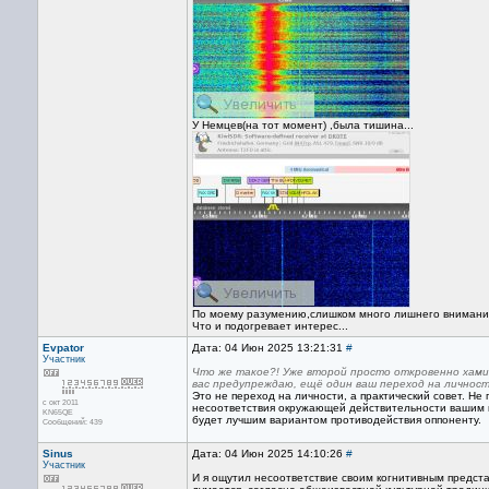
У Немцев(на тот момент) ,была тишина...
По моему разумению,слишком много лишнего внимания 
Что и подогревает интерес...
Evpator
Дата: 04 Июн 2025 13:21:31
#
Участник
Что же такое?! Уже второй просто откровенно хами
вас предупреждаю, ещё один ваш переход на личност
Это не переход на личности, а практический совет. Не
с окт 2011
несоответствия окружающей действительности вашим ко
KN65QE
будет лучшим вариантом противодействия оппоненту.
Сообщений: 439
Sinus
Дата: 04 Июн 2025 14:10:26
#
Участник
И я ощутил несоответствие своим когнитивным представ