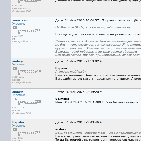
думается, согласно общеизвестной культурной традиц
с авг 2010
Санкт-Петербург
Сообщений: 1065
vova_sam
Дата: 04 Июн 2025 16:04:57 · Поправил: vova_sam (04
Участник
На Финском SDRе, эту частоту заблокировали...
Вообще эту частоту часто блочили на разных ресурсах
с дек 2008
РФ
Давно не заходил. до этого был постоянным участни
Сообщений: 1410
но блин... что случилось в этим форумом. Я не пони
других невротиков. Или просто возраст и начинаетс
Возраст повод мудреть, а не становится идиотом
или были всегда, просто при нормальных людях боялис
andory
Дата: 04 Июн 2025 21:59:02
#
Участник
Evpator
А это не мой "фейк"
Ваш, несомненно. Вместо того, чтобы попытаться вали
с июн 2015
Вы ошиблись
, считая его надежным источником. А вме
Москва
Сообщений: 2491
andory
Дата: 04 Июн 2025 22:19:20
#
Участник
Stumbler
Итак, АЗОТОБАСК & ОШОЛИНЬ. Что бы это значило?
с июн 2015
Москва
Сообщений: 2491
Evpator
Дата: 04 Июн 2025 22:43:46
#
Участник
andory
Ваш, несомненно. Вместо того, чтобы попытаться в
Вы всегда проверяете (уж не знаю какими методами и
с окт 2011
Тогда Вы редкой ответственности человек, снимаю пер
KN65QE