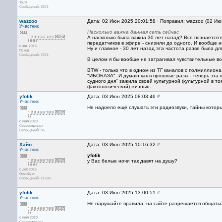
Тула
Сообщений: 3571
wazzoo
Дата: 02 Июн 2025 20:01:58 · Поправил: wazzoo (02 Ию
Участник
Насколько важна данная сеть сейчас
А насколько была важна 30 лет назад? Все познается в
передатчиков в эфире - снизили до одного. И вообще 
с авг 2016
Ну и главное - 30 лет назад эта частота разве была дл
Псков
Сообщений: 7674
В целом я бы вообще не затрагивал чувствительные воп
BTW - только что в одном из ТГ каналов с полмиллион
"ИБОБАЗА". И думаю как в прошлые разы - теперь эта и
судного дня" зажила своей культурной (культурной в т
фактологической) жизнью.
yfotik
Дата: 03 Июн 2025 08:03:46
#
Участник
Не надоело ещё слушать эти радиозвуки, тайны которы
с июл 2020
Северодвинск
Сообщений: 96
Хайо
Дата: 03 Июн 2025 10:16:32
#
Участник
yfotik
у Вас белые ночи так давят на душу?
с дек 2015
Оренбург
Сообщений: 21539
yfotik
Дата: 03 Июн 2025 13:00:51
#
Участник
Не нарушайте правила: на сайте разрешается общатьс
с июл 2020
Северодвинск