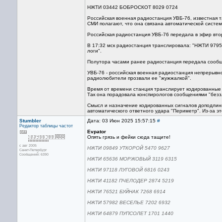
НЖТИ 03442 БОБРОСКОТ 8029 0724
Российская военная радиостанция УВБ-76, известная т
СМИ полагают, что она связана автоматической систем
Российская радиостанция УВБ-76 передала в эфир вто
В 17:32 мск радиостанция транслировала: "НЖТИ 9795
логи".
Полутора часами ранее радиостанция передала сооб
УВБ-76 - российская военная радиостанция непрерывн
радиолюбители прозвали ее "жужжалкой".
Время от времени станция транслирует кодированные с
Так она порадовала конспирологов сообщениями "беззл
Смысл и назначение кодированных сигналов доподлинн
автоматического ответного удара "Периметр". Из-за э
Stumbler
Дата: 03 Июн 2025 15:57:15
#
Редактор
таблицы частот
Evpator
Опять грязь и фейки сюда тащите!
с авг 2005
НЖТИ 09849 УТКОРОЙ 5470 9627
Санкт-Петербург
Сообщений: 6390
НЖТИ 65636 МОРЖОВЫЙ 3119 6315
НЖТИ 97118 ЛУГОВОЙ 6816 0243
НЖТИ 41182 ПЧЕЛОДЕР 2874 5219
НЖТИ 76521 БУЙНАК 7268 6914
НЖТИ 57982 ВЕСЕЛЬЕ 7202 6932
НЖТИ 64879 ПУПСОЛЕТ 1701 1440