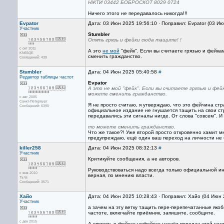
НЖТИ 03442 БОБРОСКОТ 8029 0724
Ничего этого не передавалось никогда!!!
Evpator
Дата: 03 Июн 2025 19:56:10 · Поправил: Evpator (03 И
Участник
Stumbler
Опять грязь и фейки сюда тащите! !
с окт 2011
А это
не мой
"фейк". Если вы считаете грязью и фейк
KN65QE
сменить гражданство.
Сообщений: 439
Stumbler
Дата: 04 Июн 2025 05:40:58
#
Редактор
таблицы частот
Evpator
А это не мой "фейк". Если вы считаете грязью и ф
можете сменить гражданство.
с авг 2005
Санкт-Петербург
Я не просто считаю, я утверждаю, что это фейчина ст
Сообщений: 6390
официальное издание не гнушается тащить на свои с
передавались эти сигналы нигде. От слова "совсем". И
то можете сменить гражданство.
Что же такое?! Уже второй просто откровенно хамит м
предупреждаю, ещё один ваш переход на личности не б
killer258
Дата: 04 Июн 2025 08:32:13
#
Участник
Критикуйте сообщения, а не авторов.
Руководствоваться надо всегда только официальной и
с янв 2010
верная, по мнению власти.
Тула
Сообщений: 3571
Хайо
Дата: 04 Июн 2025 10:28:43 · Поправил: Хайо (04 Июн 
Участник
а зачем на эту ветку тащить пере-перепечатанные яко
частоте, включайте приёмник, запишите, сообщите.
с дек 2015
А спорить о фейках-нефейках насчёт передач этой част