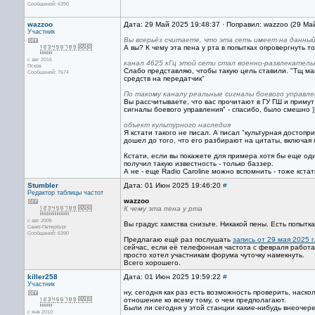
Сообщений: 6390
wazzoo
Дата: 29 Май 2025 19:48:37 · Поправил: wazzoo (29 Ма
Участник
Вы всерьёз считаете, что эта сеть имеет на данны
А вы? К чему эта пена у рта в попытках опровергнуть то
с авг 2016
канал 4625 кГц этой сети стал военно-развлекатель
Псков
Слабо представляю, чтобы такую цель ставили. "Тщ ма
Сообщений: 7674
средств на передатчик"
По такому каналу реальные сигналы боевого управле
Вы рассчитываете, что вас прочитают в ГУ ГШ и приму
сигналы боевого управления" - спасибо, было смешно )
объект культурного наследия
Я кстати такого не писал. А писал "культурная достоп
дошел до того, что его разбирают на цитаты, включая 
Кстати, если вы покажете для примера хотя бы еще оди
получил такую известность - только баззер.
А не - еще Radio Caroline можно вспомнить - тоже кста
Stumbler
Дата: 01 Июн 2025 19:46:20
#
Редактор
таблицы частот
wazzoo
К чему эта пена у рта
с авг 2005
Вы градус хамства снизьте. Никакой пены. Есть попытк
Санкт-Петербург
Сообщений: 6390
Предлагаю ещё раз послушать
запись от 29 мая 2025 г
сейчас, если её телефонная частота с февраля работ
просто хотел участникам форума чуточку намекнуть.
Всего хорошего.
killer258
Дата: 01 Июн 2025 19:59:22
#
Участник
ну, сегодня как раз есть возможность проверить, наско
отношение ко всему тому, о чем предполагают.
Были ли сегодня у этой станции какие-нибудь внеоче
с янв 2010