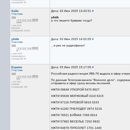
Сообщений: 96
Хайо
Дата: 03 Июн 2025 13:43:51
#
Участник
yfotik
а что пишите буквами тогда?
с дек 2015
Оренбург
Сообщений: 21539
yfotik
Дата: 03 Июн 2025 14:02:05
#
Участник
...я уже не радиофанат!
с июл 2020
Северодвинск
Сообщений: 96
Evpator
Дата: 03 Июн 2025 15:17:05
#
Участник
Российская радиостанция УВБ-76 выдала в эфир очере
По данным Телеграм-канала "Военное дело", содержа
с окт 2011
отправила в эфир сразу восемь посланий.
KN65QE
Сообщений: 439
НЖТИ 09849 УТКОРОЙ 5470 9627
НЖТИ 65636 МОРЖОВЫЙ 3119 6315
НЖТИ 97118 ЛУГОВОЙ 6816 0243
НЖТИ 41182 ПЧЕЛОДЕР 2874 5219
НЖТИ 76521 БУЙНАК 7268 6914
НЖТИ 57982 ВЕСЕЛЬЕ 7202 6932
НЖТИ 64879 ПУПСОЛЕТ 1701 1440