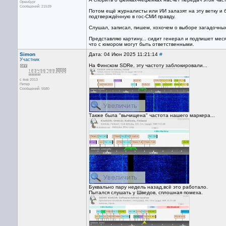
Оренбург
Сообщений: 21539
Потом ещё журналисты или ИИ залазят на эту ветку и
подтверждённую в гос-СМИ правду.
Слушал, записал, пишем, хохочем о выборе загадочных 
Представляю картину... сидит генерал и подпишет меся
что с юмором могут быть ответственными.
Simon
Дата: 04 Июн 2025 11:21:14
#
Участник
На Финском SDRе, эту частоту заблокировали...
с янв 2013
Питер
Сообщений: 5580
Также была "вычищена" частота нашего маркера...
Буквально пару недель назад,всё это работало.
Пытался слушать у Шведов, сплошная помеха.