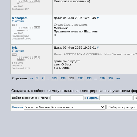
Скотобаза и шоолинь =)
с янв 2007
Сообщений: 257
Фотограф
Дата: 05 Июн 2025 14:58:45
#
Участник
Скотобаза и шоолинь
:
Механик
:
Правильно пишется Шаолинь.
с янв 2006
:)
Чкаловский-Круг
Сообщений: 25077
briz
Дата: 05 Июн 2025 19:02:01
#
Участник
Итак, АЗОТОБАСК & ОШОЛИНЬ. Что бы это значило?
правильно будет:
с янв 2008
азот О баск
Подольск
ош О линь
Сообщений: 2175
Страница:
««
...
...
»»
1
2
189
190
191
192
193
196
197
Создавать сообщения могут только зарегистрированные участники фо
Войти в форум ::
» Логин
»
Пароль
Начало