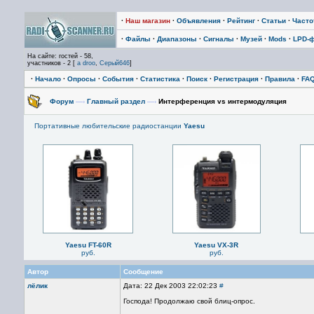
·
Наш магазин
·
Объявления
·
Рейтинг
·
Статьи
·
Част
·
Файлы
·
Диапазоны
·
Сигналы
·
Музей
·
Mods
·
LPD-
На сайте: гостей - 58,
участников - 2 [
a droo
,
Серый646
]
·
Начало
·
Опросы
·
События
·
Статистика
·
Поиск
·
Регистрация
·
Правила
·
FA
Форум
—›
Главный раздел
—›
Интерференция vs интермодуляция
Портативные любительские радиостанции
Yaesu
Yaesu FT-60R
Yaesu VX-3R
руб.
руб.
Автор
Сообщение
лёлик
Дата: 22 Дек 2003 22:02:23
#
Господа! Продолжаю свой блиц-опрос.