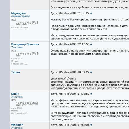
Чем интерференция отличается от интермодуляции
и
(я не издеваюсь - я действительно не понимаю, а в до
Медведев
Дата: 04 Янв 2004 21:56:22
#
Администратор
Кстати, было бы интересно наконец прояснить этот во
Насколько я понимаю, интерференция - сложение двух 
Сообщений: 2778
в виде шумов, ослабления сигнала и т.п.
Интермодуляция же - смешивание сигналов преимущест
шумов, появлении новых на самом деле не существующих
Владимир Прошкин
Дата: 04 Янв 2004 22:13:54
#
Участник
Очень похоже на правду. Интерференция очень часто 
сканировании по нескольким диапазонам.
с фев 2003
Москва
Сообщений: 565
Таран
Дата: 05 Янв 2004 10:39:22
#
уважаемый Лелик
возможен вариант интермодуляционных искажений пере
сильному излучению от более чем одного передатчика.
интермодуляционные частоты. Правда встречается это
Dimik
Дата: 05 Янв 2004 17:08:52
#
Участник
Интерференция - явление пространственное, при котор
пространства, амплитуда складываеться/вычетаеться 
на большом расстоянии от передатчика, проявляеться 
с апр 2003
Москва
Интермодуляция - явление спектральное, при котором 
Сообщений: 653
составляющие. Причиной появления интермодов являют
быть не должно.
Wasilich
Дата: 05 Янв 2004 17:43:04
#
Участник