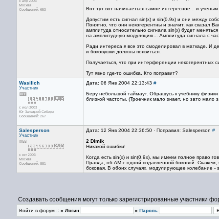
с апр 2003
Москва
Вот тут вот начинаеться самое интересное... и ученым
Сообщений: 653
Допустим есть сигнал sin(x) и sin(0.9x) и они между с
Понятно, что они некогерентны и значит, как сказал Ва
амплитуда относительно сигнала sin(x) будет меняться 
на амплитудную модуляцию... Амплитуда сигнала с часто
Ради интереса я все это смоделировал в маткаде. И д
и боковушки должны появиться.
Получаеться, что при интерференции некогерентных
Тут явно где-то ошибка. Кто поправит?
Wasilich
Дата: 06 Янв 2004 22:13:43
#
Участник
Беру небольшой таймаут. Обращусь к учебнику физики з
близкой частоты. (Троечник мало знает, но зато мало з
с июл 2003
Юг Западной Сибири
Сообщений: 267
Salesperson
Дата: 12 Янв 2004 22:36:50 · Поправил: Salesperson
#
Участник
2 Dimik
Никакой ошибки!
с окт 2003
Когда есть sin(x) и sin(0.9x), мы имеем полное право го
Москва
Правда, об АМ с одной подавленной боковой. Скажем, sin(
Сообщений: 881
боковая. В обоих случаях, модулирующее колебание - si
Создавать сообщения могут только зарегистрированные участники фо
Войти в форум ::
» Логин
»
Пароль