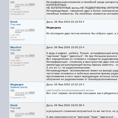
Интерференция-сложение в линейной среде распростр
КОГЕРЕНТНЫХ.
НЕ КОГЕРЕНТНЫЕ волны НЕ ПОДВЕРЖЕННЫ ИНТЕР
с июл 2003
Интермодуляция - смешение двух и более электричес
Юг Западной Сибири
линейных элементах. На линейных элементах интермо
Сообщений: 267
Dimik
Дата: 06 Янв 2004 03:16:53
#
Участник
Медведеву
Из последних двух постов неплохо бы собрать один, и з
с апр 2003
Москва
Сообщений: 653
Wasilich
Дата: 06 Янв 2004 16:05:10
#
Участник
А ведь я наврал - ребята. Точнее, интерференция ког
"картинка" будет "двигаться". Но при большом разносе
Вот определение из толкового словаря по радиофизик
с июл 2003
Интерференция - сложение в пространстве двух или не
Юг Западной Сибири
амплитуды результирующей волны (прошу заметить - н
Сообщений: 267
А это из т.с. по радиоэлектронике:
Интермодуляция - возникновение помех на выходе ради
частотами основного и побочных каналов приема радиоп
просачивании в него через передающую антенну сигнал
облучении ее радиоволнами от близкорасположенных 
Медведев
Дата: 06 Янв 2004 16:32:19
#
Администратор
амплитуды результирующей волны
Вот этот термин читателям глоссария, как я убедился н
Сообщений: 2778
Dimik
Дата: 06 Янв 2004 19:02:38
#
Участник
в результате сложения получаеться та же частота, но 
А при некогерентности "картинка" будет "двигаться"....